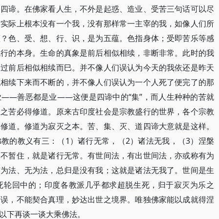
为四谛。在佛家看人生，不外是起惑、造业、受苦三句话可以尽
。实际上根本没有一个我，没有那样常一主宰的我，如像人们所
蕴？色、受、想、行、识，是为五蕴。色指身体；受即苦乐等感
流行的本身。生命的真象是前后相似相续，非断非常。此时的我
不过前后相似相续而巳。并不像人们误认为今天的我依还是昨天
似相续下来而不断的，并不像人们误认为一个人死了便完了的那
——善恶都是业——这便是四谛中的“集”，而人生种种的苦就
生之苦必得修道。原来古印度社会是宗教盛行的世界，各个宗教
究修道。修道为寂灭之本。苦、集、灭、道四谛大意就是这样。
教的教义有三：（1）诸行无常，（2）诸法无我，（3）涅槃
曾不暂住，就是诸行无常。有世间法，有出世间法，亦或称有为
有为法、无为法，总归是没有我；这就是诸法无我了。世间是生
死轮回中的；印度各教派几乎都求超脱生死，归于寂灭为乐之
错误，不能契合真理，妙达出世之境界。唯独佛家能以成就得涅
以下再谈一谈大乘佛法。