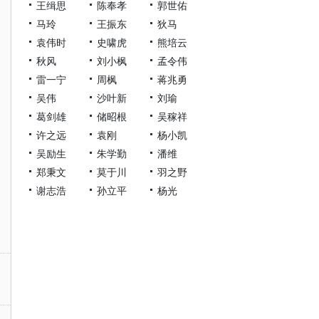
王缉思
陈奉孝
郭世佑
马玲
王振东
狄马
袁伟时
史啸虎
熊培云
秋风
刘小枫
孟令伟
雷一宁
周枫
蒋兆勇
吴伟
沙叶新
刘瑜
葛剑雄
储昭根
吴稼祥
许之远
袁刚
杨小凯
吴励生
朱学勤
潘维
郑秉文
莫于川
羽之野
谢志浩
孙立平
杨光