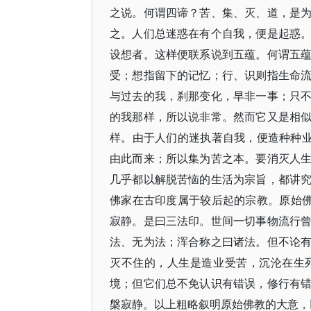
之说。何谓四谛？苦、集、灭、道，是
之。人们总迷惑在有个自我，便是起惑
设想者。这样便联系说到五蕴。何谓五
受；想指留下的记忆；行、识则指生命
与过去的我，刹那变化，早非一事；只
的我那样，所以说非常。然而它又是相
样。由于人们的迷执著自我，便造种种业
由此而来；所以集为苦之本。要消灭人
几乎都以解脱苦恼的生活为宗旨，都讲
佛家在古印度属于较后起的宗教。原始佛
寂静。是曰三法印。世间一切事物流行
法、无为法；浑合称之曰诸法。但不论
灭不住的，人生是造业受苦，沉沦在生
境；但它们总不免认识有错误，修行有
槃寂静。以上粗略叙明原始佛教的大意，