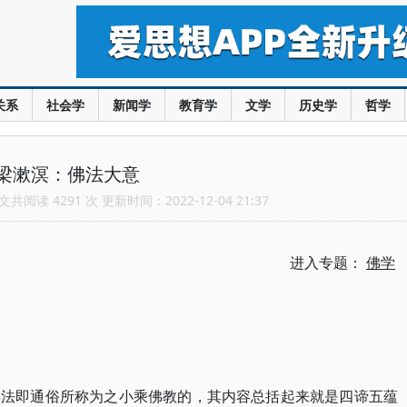
关系
社会学
新闻学
教育学
文学
历史学
哲学
梁漱溟：佛法大意
共阅读 4291 次 更新时间：2022-12-04 21:37
进入专题：
佛学
佛法即通俗所称为之小乘佛教的，其内容总括起来就是四谛五蕴