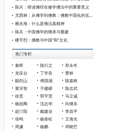
陈兵：研读佛经在修学佛法中的重要意义
尤西林：从佛学到佛教：佛教中国化的实质
赖永海：什么是佛法真精神
陈兵：中国佛学的继承与重建
楼宇烈：佛教与中国“和”文化
热门专栏
秦晖
陈行之
郑永年
龙应台
丁学良
曹林
鄢烈山
傅国涌
陈嘉映
黄宗智
于建嵘
陈志武
徐贲
郭宇宽
马立诚
杨祖陶
沈志华
向继东
赵汀阳
戴建业
李昌平
张鸣
杨奎松
王海光
周濂
杨鹏
邓晓芒