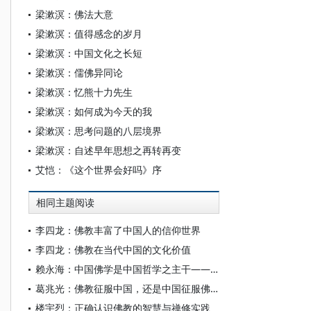
梁漱溟：佛法大意
梁漱溟：值得感念的岁月
梁漱溟：中国文化之长短
梁漱溟：儒佛异同论
梁漱溟：忆熊十力先生
梁漱溟：如何成为今天的我
梁漱溟：思考问题的八层境界
梁漱溟：自述早年思想之再转再变
艾恺：《这个世界会好吗》序
相同主题阅读
李四龙：佛教丰富了中国人的信仰世界
李四龙：佛教在当代中国的文化价值
赖永海：中国佛学是中国哲学之主干——忆孙叔平先生之关注和鼓励佛学研究
葛兆光：佛教征服中国，还是中国征服佛教？
楼宇烈：正确认识佛教的智慧与禅修实践