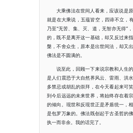
大乘佛法在世间人看来，应该说是
就是在大乘说，五蕴皆空，四谛不立，有
乃至“无苦、集、灭、道，无智亦无得”
的，既不是离开这一基础，却又反过来
槃，不舍众生，原本是出世间法，却又
佛法是不圆满的。
说至此，回顾一下来说宗教和人生
是人们震恐于大自然界风云、雷雨、洪
多禁忌或胡乱的崇拜，在今天看起来可
到今后远远的未来世界，将始终存在着
的倾向。现世和反现世正是矛盾统一，
是包罗万象的。佛法既创起于古圣哲的
执一而非余。我的话完了。