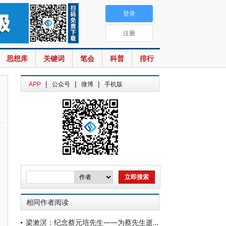
登录
注册
思想库
关键词
笔会
科普
排行
|
|
|
APP
公众号
微博
手机版
相同作者阅读
梁漱溟：纪念蔡元培先生——为蔡先生逝世二周年作