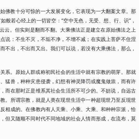
原始佛教十分可惊的一大发展变化，它表现为一大翻案文章。那
如般若心经上的一切皆空：“空中无色，无受、想、行、识”，
，云云。但实则是翻而不翻。大乘佛法正是建立在原始佛法之上
指点说：不生不灭，不垢不净，不增不减；在实践上菩萨不住涅
出而不出，不出而又出。我们可以说，若没有大乘佛法，那么，
的关系。原始人群或称初民社会的生活中就有宗教的萌芽。那就
水、猛兽，种种灾患侵袭，幻想有神灵降罚或魔鬼做祟，而有许
笑，而在那时正是维系其社会生活所不可少的。不妨说，自远古
宗教。所谓宗教，就是人类在现世生活中一种超现世乃至反现世
相反相成的。在佛教内有人天乘、小乘、大乘、和种种宗派，恰
佛，但又随顺不同时代不同地域的社会人情而形成，在流布，莫