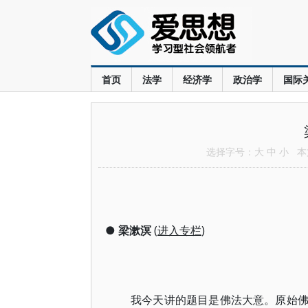
首页
法学
经济学
政治学
国际
选择字号：
大
中
小
本文
●
梁漱溟
(
进入专栏
)
我今天讲的题目是佛法大意。原始