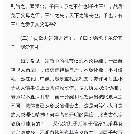
则为之。宰我出。子曰：予之不仁也!子生三年，然后
免于父母之怀。三年之丧，天下之通丧也。予也，有
三年之爱于其父母乎?
(二)子贡欲去告朔之饩羊。子曰：赐也！尔爱其
羊，我爱其礼。
如所常见，宗教中的礼节仪式不论巨细，一出自
神职人员之口，便仿佛神秘尊严，不容怀疑，不可侵
犯。然在孔门中虽其极所重视之礼文，亦许可后生小
子从人情事理上随意讨论改作。尽其所见浅薄幼稚，
老师绝不直斥其非，而十分婉和地指点出彼此观点之
不同，教你自己从容反省理会去。这是何等伟大可贵
的人类理性精神！何等高超开明的风度！此岂古代宗
教所可能有的? 又假如孔子后学于儒家礼乐具有
之宗教成分，不明白地剖说其意义所在，则两千数百