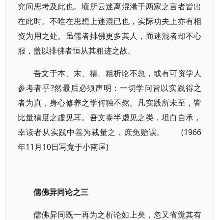
究问思考及此也。顷所云迷离混淆于两家之言者皆出
在此时。不唯在思想上迷混已也，实际功夫上亦有相
资为用之处。虽儒者排佛更多其人，而迷混者却不心
服，盖以排佛者恒从其粗迹之故。
吾文于本、末、精、粗析论不忽，或有可资学人
参考者乎?然最后必须声明：一切学问皆以实践得之
者为真，身心修养之学何独不然。凡实践所未至，皆
比量猜度之虚见耳。吾文泰半虚见之类，坦白自承，
幸读者从实践中善为裁量之，庶免贻误。 (1966
年11月10日写竟于小南屋)
儒佛异同论之三
儒佛异同既一再为之析论如上矣，忽又省觉其有