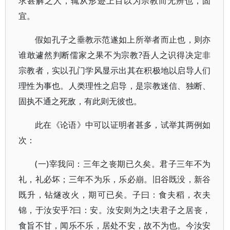
求甚解之人，辄从形迹上目以为宗教而无辨也，固
宜。
假如孔子之垂教示范遂如上所举者而止也，则亦
谁敢遽然判断儒家之果不为宗教?吾人之识得决定非
宗教者，实以孔门学风显示出其在积极地以启导人们
理性为事也。人类理性之启导，是宗教迷信、独断、
固执不通之死敌，有此则无彼也。
此在《论语》中可以证明者甚多，试举其两例如
次：
(一)宰我问：三年之丧期已久矣。君子三年不为
礼，礼必坏；三年不为乐，乐必崩。旧谷既没，新谷
既升，钻燧改火，期可已矣。子曰：食夫稻，衣夫
锦，于汝安乎?曰：安。汝安则为之!夫君子之居丧，
食旨不甘，闻乐不乐，居处不安，故不为也。今汝安