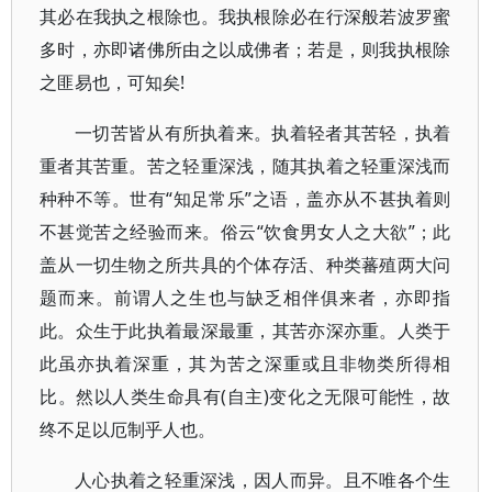
其必在我执之根除也。我执根除必在行深般若波罗蜜
多时，亦即诸佛所由之以成佛者；若是，则我执根除
之匪易也，可知矣!
一切苦皆从有所执着来。执着轻者其苦轻，执着
重者其苦重。苦之轻重深浅，随其执着之轻重深浅而
种种不等。世有“知足常乐”之语，盖亦从不甚执着则
不甚觉苦之经验而来。俗云“饮食男女人之大欲”；此
盖从一切生物之所共具的个体存活、种类蕃殖两大问
题而来。前谓人之生也与缺乏相伴俱来者，亦即指
此。众生于此执着最深最重，其苦亦深亦重。人类于
此虽亦执着深重，其为苦之深重或且非物类所得相
比。然以人类生命具有(自主)变化之无限可能性，故
终不足以厄制乎人也。
人心执着之轻重深浅，因人而异。且不唯各个生