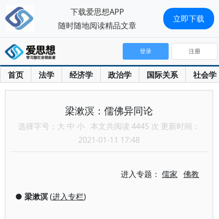
下载爱思想APP
立即下载
随时随地阅读精品文章
登录
注册
首页
法学
经济学
政治学
国际关系
社会学
梁漱溟：儒佛异同论
选择字号：
大
中
小
本文共阅读 4445 次 更新时间：
2021-01-11 17:48
进入专题：
儒家
佛教
●
梁漱溟
(
进入专栏
)