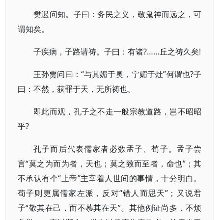
樊迟问知。子曰：务民之义，敬鬼神而远之，可
谓知矣。
子疾病，子路请祷。子曰：有诸?……丘之祷久矣!
王孙贾问曰：“与其媚于奥，宁媚于灶”何谓也?子
曰：不然，获罪于天，无所祷也。
即此而观，孔子之不走一般宗教道路，岂不昭昭
乎?
孔子而后代表儒家者必数孟子、荀子。孟子尝
言“莫之为而为者，天也；莫之致而至者，命也”；其
不承认有个“上帝”主宰着人世间的事情，十分明白。
荀子则更属儒家左派，反对“错人而思天”；又说君
子“敬其在己，而不慕其在天”。其他例证尚多，不烦