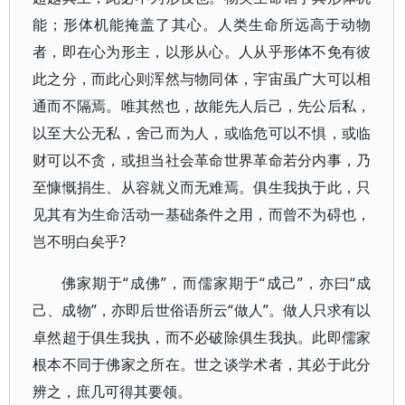
能；形体机能掩盖了其心。人类生命所远高于动物
者，即在心为形主，以形从心。人从乎形体不免有彼
此之分，而此心则浑然与物同体，宇宙虽广大可以相
通而不隔焉。唯其然也，故能先人后己，先公后私，
以至大公无私，舍己而为人，或临危可以不惧，或临
财可以不贪，或担当社会革命世界革命若分内事，乃
至慷慨捐生、从容就义而无难焉。俱生我执于此，只
见其有为生命活动一基础条件之用，而曾不为碍也，
岂不明白矣乎?
佛家期于“成佛”，而儒家期于“成己”，亦曰“成
己、成物”，亦即后世俗语所云“做人”。做人只求有以
卓然超于俱生我执，而不必破除俱生我执。此即儒家
根本不同于佛家之所在。世之谈学术者，其必于此分
辨之，庶几可得其要领。