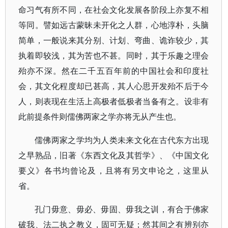
命习气有所不同，在社会文化发展各阶段上亦复不相
等同。譬如远古蒙昧未开化之人群，心地淳朴，头脑
简单，一般说来其分别、计划、弯曲、诡诈较少，其
执着即较浅，其为苦也不甚。同时，其于乐趣之理会
殆亦不深。然在二千五百年前的中国社会和印度社
会，其文化程度却已甚高，其人心思开发殆不后于今
人，则表现在生活上高极者低极者当备有之。设非有
此前提条件则儒佛两家之学亦将无从产生也。
儒佛两家之学均为人类未来文化在古代东方出现
之早熟品，旧著《东西文化及其哲学》、《中国文化
要义》各书均曾论及，且将有另文申论之，这里从
省。
孔门毋意、毋必、毋固、毋我之训，有合于佛家
破我、法二执之教义，固可无疑；然其间之有辨别亦