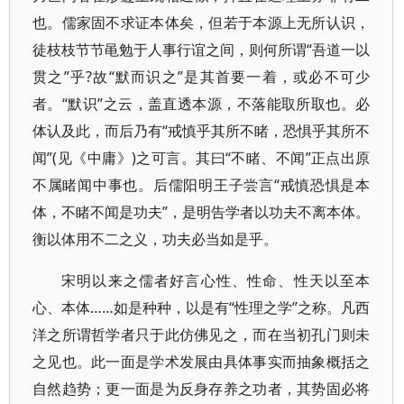
也。儒家固不求证本体矣，但若于本源上无所认识，
徒枝枝节节黾勉于人事行谊之间，则何所谓“吾道一以
贯之”乎?故“默而识之”是其首要一着，或必不可少
者。“默识”之云，盖直透本源，不落能取所取也。必
体认及此，而后乃有“戒慎乎其所不睹，恐惧乎其所不
闻”(见《中庸》)之可言。其曰“不睹、不闻”正点出原
不属睹闻中事也。后儒阳明王子尝言“戒慎恐惧是本
体，不睹不闻是功夫”，是明告学者以功夫不离本体。
衡以体用不二之义，功夫必当如是乎。
宋明以来之儒者好言心性、性命、性天以至本
心、本体……如是种种，以是有“性理之学”之称。凡西
洋之所谓哲学者只于此仿佛见之，而在当初孔门则未
之见也。此一面是学术发展由具体事实而抽象概括之
自然趋势；更一面是为反身存养之功者，其势固必将