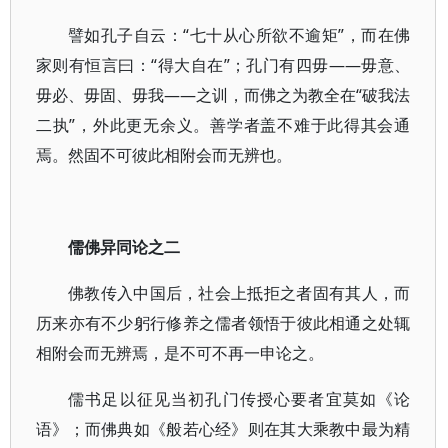
譬如孔子自云：“七十从心所欲不逾矩”，而在佛
家则有恒言曰：“得大自在”；孔门有四毋——毋意、
毋必、毋固、毋我——之训，而佛之为教全在“破我法
二执”，外此更无余义。善学者盖不难于此得其会通
焉。然固不可彼此相附会而无辨也。
儒佛异同论之二
佛教传入中国后，社会上抵拒之者固有其人，而
历来亦有不少躬行修养之儒者领悟于彼此相通之处辄
相附会而无辨焉，是不可不再一申论之。
儒书足以征见当初孔门传授心要者宜莫如《论
语》；而佛典如《般若心经》则在其大乘教中最为精