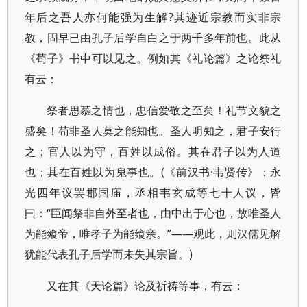
年后之吾人亦何能强为生解?其迹近宗教而实非宗
教，固早已由孔子后学自白之于两千多年前也。此从
《荀子》书中可以见之。例如其《礼论篇》之论祭礼
有云：
祭者思慕之情也，忠信爱敬之至矣！礼节文貌之
盛矣！苟非圣人莫之能知也。圣人明知之，君子安行
之；官人以为守，百姓以成俗。其在君子以为人道
也；其在百姓以为鬼事也。(《前汉书·韦贤传》：永
光四年议罢郡国庙，丞相韦玄成等七十人议，皆
曰：“臣闻祭非自外至者也，由中出于心也，故唯圣人
为能飨帝，唯孝子为能飨亲。”——观此，则汉儒见解
犹能代表孔子后学而未失其宗旨。)
又在其《天论篇》论及祈祷等事，有云：