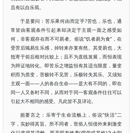
且有以自乐焉。
于是要问：苦乐果何由而定乎?苦也，乐也，通
常皆由客观条件引起来却决定于主观一面之感受如
何，非客观存在而不可易者。俗说“饥者易为食”，在
受苦后辄易生乐感，掉转来亦复有然。其变易也，大
抵寄于前后相对比较上；且不为直线发展，而恒表现
为辩证地转化。即苦乐之增益恒有其适当限度，量变
积而为质变，苦极转不见苦，乐极转失其乐。又须知
主观一面——人的各自生命——是大有不同的，即在
同一人又各时不同，从而对于同一客观条件往往可以
引起大不相同的感受。凡此皆不及详论。
扼要言之：乐寄于生命流畅上，俗说“快活”二
字，实妙得其旨。所不同者，世俗人恒借外来剌激变
化以求得其流畅，而高明有修养(儒学或其他)之士则