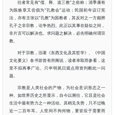
往者常见有“儒、释、道三教”之俗称；清季康有
为陈焕章又尝倡为“孔教会”运动；民国初年议订宪
法，亦有主张以“孔教”为国教者，其反对之一方颇辨
孔子之非宗教，论争热烈。此正以其事在疑似之间，
非片言可以解决也。求问题之解决，必先明确何谓宗
教。
对于宗教，旧著《东西文化及其哲学》、《中国
文化要义》各书皆曾有所阐说，读者幸取而参看，这
里不拟再事广论。只申明夙日观点用资判断此一问
题。
宗教是人类社会的产物，为社会意识形态之一
种。如世界历史之所显示，自今以溯往，它且是社会
生活中最有势力之一种活动。其稍见失势，只不过晚
近一二百年耳。人世间不拘何物，要皆应于需要而