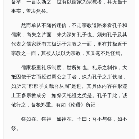
备举。一言以断之，世有以儒家为宗教者，其无当于
事实，盖决然矣。
然而单从不随俗迷信，不走宗教道路来看孔子和
儒家，尚失之片面，未为深知孔子也。须知孔子及其
代表之儒家既有其极远于宗教之一面，更有其极近于
宗教之一面，其被人误以为宗教，实又毫不足怪焉。
儒家极重礼乐制度，世所知也。礼乐之制作，大
抵因依于古而经过周公之手者，殊为孔子之所钦服，
如所云“郁郁乎文哉吾从周”是也。其具体内容在形迹
上正多宗教成分，如祭天祀祖之类是。孔子于此，诚
敬行之，备极郑重。有如《论语》所记：
祭如在。祭神，如神在。子曰：吾不与祭，如不
祭。