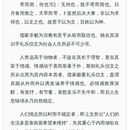
雩而雨，何也?曰：无何也，犹不雩而雨也。日
月食而救之，天旱而雩，卜筮然后决大事，非以为求
得也，以文之也。故君子以为文，百姓以为神。
儒家非貌为宗教有意乎从俗而取信也。独在其深
识乎礼乐仪文为社会人生所必不可少耳。
人类远高于动物者，不徒在其长于理智，更在其
富于情感。情感动于衷而形著于外，斯则礼乐仪文之
所从出而为其内容本质者。儒家极重礼乐仪文，盖谓
其能从外而外以诱发涵养乎情感也。必情感敦厚深
醇，有发抒，有节蓄，喜怒哀乐不失中和，而后人生
意味绵永乃自然稳定。
人们情志所以时而不稳定者，即上文所云“人们的
生活多是靠前面希望来维持”，失其重心于内而倾欹在