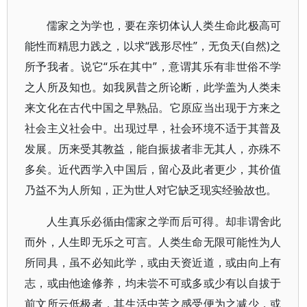
儒家之为学也，要在亲切体认人类生命此极高可
能性而精思力践之，以求“践形尽性”，无负天(自然)之
所予我者。说它“乐在其中”，意谓其乐有非世俗不学
之人所及知也。如我夙昔之所论断，此学盖为人类未
来文化在古代中国之早熟品。它原应当出现于方来之
社会主义社会中。出现过早，社会环境不适于其普及
发展。历来受其教益，能自振拔者非无其人，亦殊不
多矣。近代西学入中国后，留心及此者更少，其价值
乃益不为人所知，正为世人对它缺乏现实经验故也。
人生真乐必循由儒家之学而后可得。却非谓舍此
而外，人生即无乐之可言。人类生命无限可能性为人
所同具，虽不必知此学，或由天资近道，或由向上有
志，或由他途修养，均未尝不可或多或少有以自拔于
前文所云低极者，其生活中苦之感受便为之减少，或