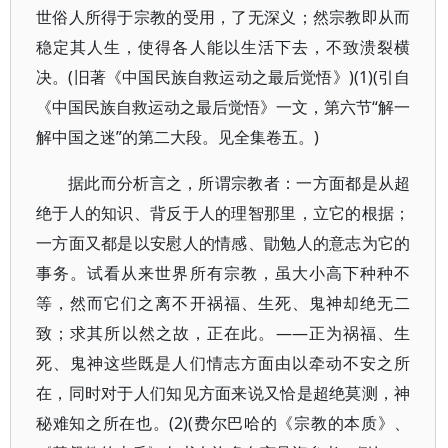
世俗人所得于宗教的受用，了无深义；然宗教即从而
稳定其人生，使得各人能以生活下去，不致溃裂横
决。(旧著《中国民族自救运动之最后觉悟》)(1)(引自
《中国民族自救运动之最后觉悟》一文，第六节“解一
解中国之迷”的第二大段。见全集卷五。)
据此而分析言之，所谓宗教者：一方面都是从超
绝于人的知识、背反于人的理智那里，立它的根据；
一方面又都是以安慰人的情感、勖勉人的意志为它的
事务。试看从来世界所有宗教，虽大小高下种种不
等，然而它们之离不开祸福、生死、鬼神却绝无二
致；求其所以然之故，正在此。——正为祸福、生
死、鬼神这些既是人们情志方面由以牵动不安之所
在，同时对于人们知见方面来说又恰是超绝莫测，神
秘难知之所在也。(2)(费尔巴哈的《宗教的本质》、