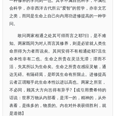
一种修养的学问则一也。其学不属自然科学，不属社
会科学，亦非西洋古代所云“爱智”的哲学，亦非文艺
之类，而同是生命上自己向内用功进修提高的一种学
问。
敢问两家相通之处其可得而言之耶?曰，是不难
知。两家既同为对人而言其修养，则是必皆就人类生
命所得为力者而说矣。其间安得不有相通处耶?且生
命本性非有二也。生命之所贵在灵活无滞；滞而不
活，失其所以为生命矣。生命之所贵在感应灵敏，通
达无碍。有隔碍焉，是即其生命有所限止。进修提高
云者正谓顺乎此生命本性以进以高也。两家之所至，
不必同，顾其大方向岂得有异乎?【或引用费希特的
话说：世界万物从内部看，是浑一的，精神的，从外
表看，是殊多的，物质的。内在对外表获得胜利，就
是道德】