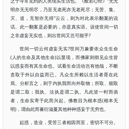
之于寻常见到的人类现实生活也。《般若心经》“无无
明亦无无明尽，乃至无老死亦无老死尽；无苦、集、
灭、道，无智亦无得”云云，则为对此表示翻案的说
话。此一翻案是必要的，亦是真实语。设使世间一切
之非虚妄无实也，则出世间又岂可能乎?
世间一切云何虚妄无实?世间万象要依众生生命
(人的生命及其他生命)以显现，而佛家则彻见众生皆
以惑妄而有其生命也。试看生命活动岂有他哉，不断
贪取于外以自益而已。凡众生所赖以生活者胥在此
焉。分析言之，则于内执我而向外取物；所取、能取
是谓二取；我执、法执是谓二执。凡此皆一时而俱
者，生命实寄于此而兴起。佛教目为根本惑(根本无
明)，谓由此而蕃衍滋蔓其他种种惑妄于无穷也。
起惑，造业，受苦三者相因而至，密切不可分。