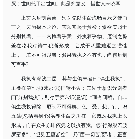
灭；世间托于出世间。此是究竟义，惜世人未晓耳。
上文以厄制言苦，只为先以生命流畅言乐之便而
言之，未为探本之论。苦乐实起于贪欲；贪欲实起于
分别执着。——内执着乎我，外执着乎物。厄制之势
盖在物我对待中积渐形成。它成于积重难返之惯性
上，一若不可得越者；然果我执之不存也，尚何厄制
可言乎?
我执有深浅二层：其与生俱来者曰“俱生我执”，
主要在第七识(末那识)恒转不舍；其见于意识分别者
曰“分别我执”，则存于第六识(意识)上而有间断。自非
俱生我执得除，厄制不可得解。色、受、想、行、识
五蕴(总括着身心)实即生命之所在；它既从我执上以
形成，而在众生亦即依凭之以执有我。必“行深般若波
罗蜜多”，“照见五蕴皆空”，乃“度一切苦厄”者，正言