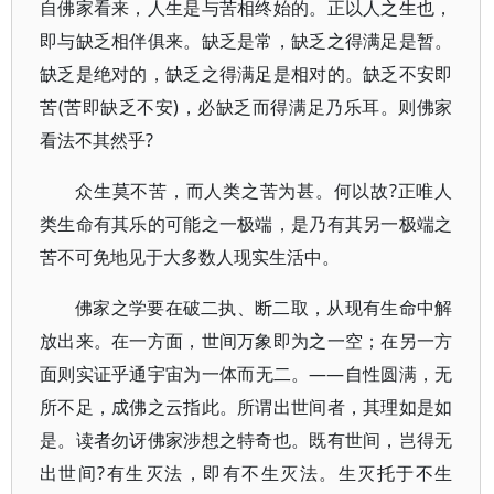
自佛家看来，人生是与苦相终始的。正以人之生也，
即与缺乏相伴俱来。缺乏是常，缺乏之得满足是暂。
缺乏是绝对的，缺乏之得满足是相对的。缺乏不安即
苦(苦即缺乏不安)，必缺乏而得满足乃乐耳。则佛家
看法不其然乎?
众生莫不苦，而人类之苦为甚。何以故?正唯人
类生命有其乐的可能之一极端，是乃有其另一极端之
苦不可免地见于大多数人现实生活中。
佛家之学要在破二执、断二取，从现有生命中解
放出来。在一方面，世间万象即为之一空；在另一方
面则实证乎通宇宙为一体而无二。——自性圆满，无
所不足，成佛之云指此。所谓出世间者，其理如是如
是。读者勿讶佛家涉想之特奇也。既有世间，岂得无
出世间?有生灭法，即有不生灭法。生灭托于不生