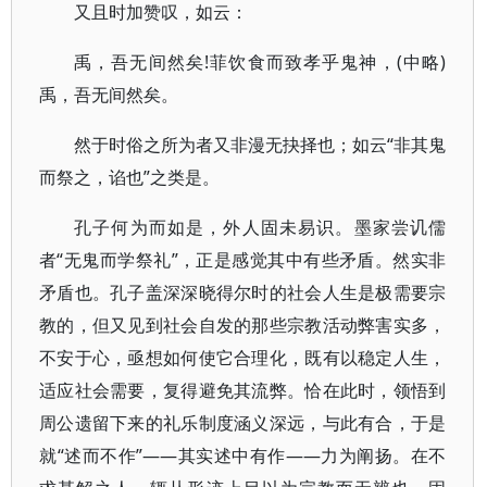
又且时加赞叹，如云：
禹，吾无间然矣!菲饮食而致孝乎鬼神，(中略)
禹，吾无间然矣。
然于时俗之所为者又非漫无抉择也；如云“非其鬼
而祭之，谄也”之类是。
孔子何为而如是，外人固未易识。墨家尝讥儒
者“无鬼而学祭礼”，正是感觉其中有些矛盾。然实非
矛盾也。孔子盖深深晓得尔时的社会人生是极需要宗
教的，但又见到社会自发的那些宗教活动弊害实多，
不安于心，亟想如何使它合理化，既有以稳定人生，
适应社会需要，复得避免其流弊。恰在此时，领悟到
周公遗留下来的礼乐制度涵义深远，与此有合，于是
就“述而不作”——其实述中有作——力为阐扬。在不