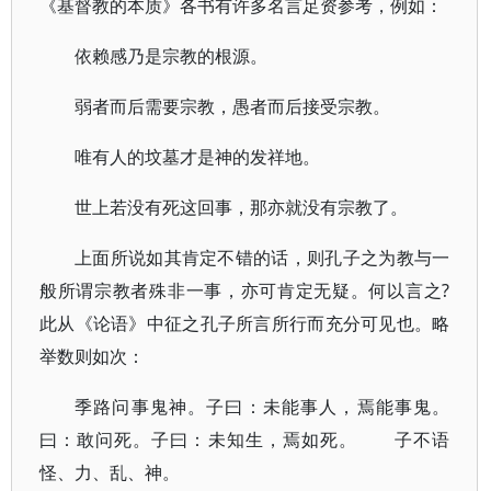
《基督教的本质》各书有许多名言足资参考，例如：
依赖感乃是宗教的根源。
弱者而后需要宗教，愚者而后接受宗教。
唯有人的坟墓才是神的发祥地。
世上若没有死这回事，那亦就没有宗教了。
上面所说如其肯定不错的话，则孔子之为教与一
般所谓宗教者殊非一事，亦可肯定无疑。何以言之?
此从《论语》中征之孔子所言所行而充分可见也。略
举数则如次：
季路问事鬼神。子曰：未能事人，焉能事鬼。
曰：敢问死。子曰：未知生，焉如死。 子不语
怪、力、乱、神。