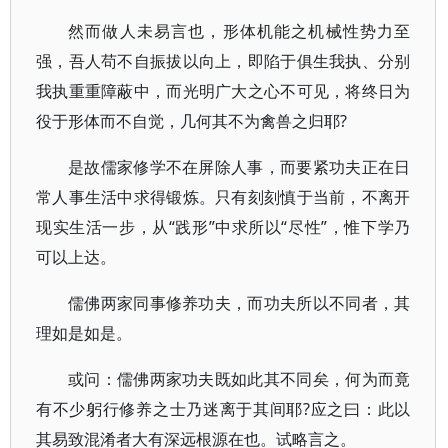
然而做人未易言也，形体机能之机械性势力至
强，吾人苟不自振拔以向上，即陷于俱生我执、分别
我执重重障蔽中，而光明广大之心不可见，将终日为
役于形体而不自觉，几何其不为禽兽之归耶?
是故儒家修学不在屏除人事，而要紧功夫正在日
常人事生活中求得锻炼。只有刻刻慎于当前，不离开
现实生活一步，从“践形”中求所以“尽性”，惟下学乃
可以上达。
儒佛两家同事修养功夫，而功夫所以不同者，其
理如是如是。
或问：儒佛两家功夫既如此其不同矣，何为而竟
有不少躬行修养之士乃迷离于其间耶?应之曰：此以
其易致混淆者大有深远根源在也。试略言之。