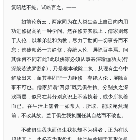
复昭然不掩。试略言之。——
如前论所云，两家同为在人类生命上自己向内用
功进修提高的一种学问。然在修养实践上，儒家则笃
于人伦，以孝弟慈和为教，尽力于世间一切事务而不
怠；佛徒却必一力静修，弃绝人伦，屏除百事焉。问
其缘何不同若此?此以佛家必须从事甚深瑜伽功夫(行
深般若波罗密多)，乃是根本破除二执，从现有生命中
解放出来，而其事固非一力静修，弃绝人伦，屏除百
事不可也。儒家所谓“四毋”既无俱生执、分别执之深
浅两层，似只在其分别意识上不落执着，或少所执着
而已。在生活上儒者一如常人，所取、能取宛然现
前，不改其故。盖于俱生我执固任其自然而不破也。
不破俱生我执而俱生我执却不为碍者，正为有以
超越其上，此必不为形役也。物类生命锢于其形体机