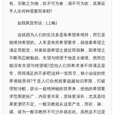
有。宗教之为物，饥不可为食，渴不可为饮，其果应
乎人生何种需要而来耶?
如我夙昔所说：(上略)
这就因为人们的生活多是靠希望来维持，而它是
能维持希望的。人常是有所希望要求，就借着希望之
满足而慰安，对着前面希望之接近而鼓舞，因希望之
不断而忍耐勉励。失望与绝望于他是太难堪。然而怎
能没有失望与绝望呢?恐怕人们所希求者不得满足是
常，而得满足的不多吧!这样一览而尽，狭小迫促的世
界谁能受得?于是人们自然就要超越知识界限，打破
理智冷酷，辟出一超绝神秘的世界来，使他的希望要
求范围更拓广，内容更丰富，意味更深长，尤其是结
果更渺茫不定。一般宗教就从这里产生，而祈、祷、
禳、祓为一般宗教所不可少亦就在此。虽然这不过是