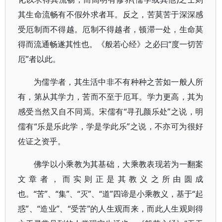
其生命流畅有不假外求者耳。反之，苦莫苦于深深感
受厄制而不得越。厄制不得越者，顿滞一处，生命莫
得而流通畅遂其性也。《般若心经》之必曰“度一切苦
厄”者以此。
为儒学者，其生活中非不有种种之苦如一般人所
有，第从其学力，苦而不至于厄耳。学力更高，其为
感受当然又自不同焉。宋儒有“寻孔颜乐处”之说，明
儒有“乐是乐此学，学是学此乐”之说，不亦可为很好
佐证之资乎。
佛学以小乘教为其基础，大乘教表现若为一翻案
文章者，而实则正是其教义之所由圆成
也。“苦”、“集”、“灭”、“道”四谛是小乘教义，基于“起
惑”、“造业”、“受苦”的人生观而来，而此人生观则得