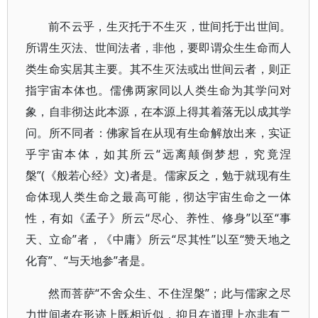
前不云乎，生灭托于不生灭，世间托于出世间。
所谓生灭法、世间法者，非他，要即谓众生生命而人
类生命实居其主要。其不生灭法或出世间云者，则正
指宇宙本体也。儒佛两家同以人类生命为其学问对
象，自非彻达此本源，在本源上得其着落无以成其学
问。所不同者：佛家旨在从现有生命解放出来，实证
乎宇宙本体，如其所云“远离颠倒梦想，究竟涅
槃”(《般若心经》文)者是。儒家反之，勉于就现有生
命体现人类生命之最高可能，彻达宇宙生命之一体
性，有如《孟子》所云“尽心、养性、修身”以至“事
天、立命”者，《中庸》所云“尽其性”以至“赞天地之
化育”、“与天地参”者是。
然而菩萨“不舍众生、不住涅槃”；此与儒家之尽
力世间者在形迹上既相近似，抑且在道理上亦非有二