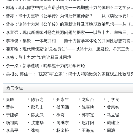
郭潇：现代儒学中的斯宾诺莎幽灵——晚期熊十力的体
曾亦：熊十力重释《公羊传》为何批评董仲舒？——从《读
曾亦：论熊十力对《公羊传》的重新诠释及其晚期政治思想——从
李富强：现代新儒家对恶之根源问题的探索——以熊十力、
李祥俊：集聚、一体与共相——熊十力哲学本体论的
龚开喻：现代新儒家论“见在良知”——以熊十力、唐君毅、牟宗三为中心
李彬：熊十力对“气”的诠释及其困境
余一泓：新学遗响：晚年熊十力的经学评论
吴根友 傅佳一： “破家”与“立家”：熊十力和梁漱溟的家庭观之比较研
热门专栏
秦晖
陈行之
郑永年
龙应台
丁学良
曹林
鄢烈山
傅国涌
陈嘉映
黄宗智
于建嵘
陈志武
徐贲
郭宇宽
马立诚
杨祖陶
沈志华
向继东
赵汀阳
戴建业
李昌平
张鸣
杨奎松
王海光
周濂