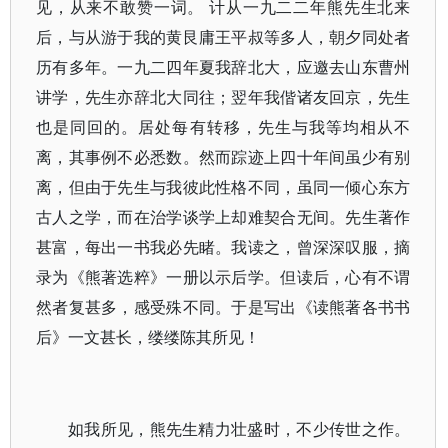
见，从来不敢赞一词。 计从一九二二年熊先生北来
后，与从游于我的黄艮庸王平叔等多人，朝夕同处者
历有多年。一九二四年夏我辞北大，应邀去山东曹州
讲学，先生亦辞北大同往；翌年我偕诸友回京，先生
也是同回的。居处每有转移，先生与我等均相从不
离，其事例不必悉数。然而踪迹上四十年间虽少有别
离，但由于先生与我彼此性格不同，虽同一倾心东方
古人之学，而在治学谈学上却难契合无间。先生著作
甚富，每出一书我必先睹。我读之，曾深深叹服，摘
录为《熊著选粹》一册以示后学。但读后，心有不谓
然者复甚多，感受殊不同。于是写出《读熊著各书书
后》一文甚长，缕缕陈其所见！
如我所见，熊先生精力壮盛时，不少传世之作。