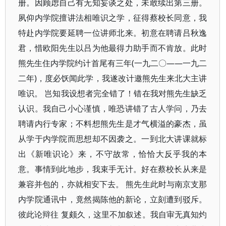
册。因顾虑自己有无知妄谈之处，未敢续出第三册。
夙仰内学院擅讲法相唯识之学，征得蔡校长同意，我
特赴内学院要延聘一位讲师北来。初意在聘请吕秋逸
君，惜欧阳先生以吕为他最得力助手而不肯放。此时
熊先生住内学院约计首尾有三年(一九二〇——一九二
二年)，度必饫闻此学，我遂改计邀熊先生来北大主讲
唯识。 岂知我设想者完全错了！错在我对熊先生缺乏
认识。我自己小心谨慎，唯恐讲错了古人学问，乃去
聘请内行专家；不料想熊先生是才气横溢的豪杰，虽
从学于内学院而思想却不因袭之。一到北大讲课就标
出《新唯识论》来，不守故常，恰恰大反乎我的本
意。事情到此地步，我束手无计。好在蔡校长从来是
兼容并包的，亦就相安下去。 熊先生此时与南京支那
内学院通讯中，竟然揭陈他的新论，立刻遭到驳斥。
彼此论辩往 复颇久，这里不加叙述。我自审无真知灼