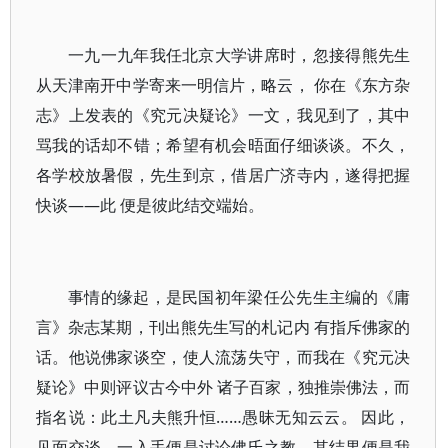
一九一九年我任北京大学讲席时，忽接得熊先生
从天津南开中学寄来一明信片，略云， 你在《东方杂
志》上发表的《究元决疑论》一文，我见到了，其中
骂我的话却不错；希望有机会晤面仔细谈谈。不久，
各学校放暑假，先生到京，借居广济寺内，遂得把握
快谈——此 便是彼此结交端始。
事情的缘起，是民国初年梁任公先生主编的《庸
言》杂志某期，刊出熊先生写的札记内 有指斥佛家的
话。他说佛家谈空，使人流荡失守，而我在《究元决
疑论》中则评议古今中外 诸子百家，独推崇佛法，而
指名说：此土凡夫熊升恒……愚昧无知云云。 因此，
见面交谈，一入手便是讨论佛氏之教，其结果便是我