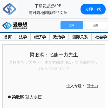
下载爱思想APP
立即下载
随时随地阅读精品文章
登录
注册
首页
法学
经济学
政治学
国际关系
社会学
梁漱溟：忆熊十力先生
选择字号：
大
中
小
本文共阅读 4657 次 更新时间：
2019-07-09 18:17
进入专题：
熊十力
●
梁漱溟
(
进入专栏
)