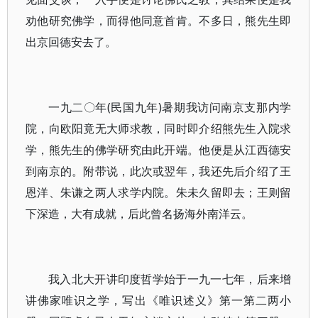
劝他研究佛学，而得他同意首肯。不多日，熊先生即
出京回德安去了。
一九二〇年(民国九年)暑期我访问南京支那内学
院，向欧阳竟无大师求教，同时即介绍熊先生入院求
学，熊先生的佛学研究由此开端。他便是从江西德安
到南京的。附带说，此次或翌年，我还先后介绍了王
恩洋、朱谦之两人求学内院。朱未久留即去；王则留
下深造，大有成就，后此曾名扬海外南洋云。
我入北大开讲印度哲学始于一九一七年，后来增
讲佛家唯识之学，写出《唯识述义》第一第二两小