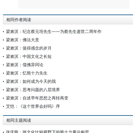
相同作者阅读
梁漱溟：纪念蔡元培先生——为蔡先生逝世二周年作
梁漱溟：佛法大意
梁漱溟：值得感念的岁月
梁漱溟：中国文化之长短
梁漱溟：儒佛异同论
梁漱溟：忆熊十力先生
梁漱溟：如何成为今天的我
梁漱溟：思考问题的八层境界
梁漱溟：自述早年思想之再转再变
艾恺：《这个世界会好吗》序
相同主题阅读
张庆熊：跨文化比较视野下的熊十力量论构思