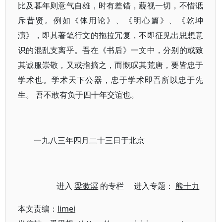
比及暮年则意气自雄，时有差错，藐视一切，不惜诋
斥昔贤。例如《体用论》、《明心篇》、《乾坤
演》，即其著笔行文的拖拉冗复，不即征见出思想意
识的混乱支离乎。吾在《书后》一文中，分别的或致
其诚服崇敬，又或指摘之，而慨叹其荒唐，要皆忠于
学术也。学术天下公器，忠于学术即吾所以忠于先
生。 吾不敢有负于四十年交谊也。
一九八三年四月二十三日于北京
进入
梁漱溟
的专栏 进入专题：
熊十力
本文责编：
limei