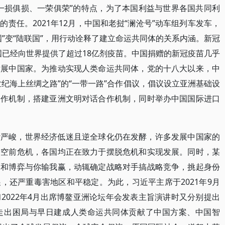
一损俱损、一荣俱荣”的特点，为了本国利益与世界各国共同利
责任。2021年12月，中国和老挝“澜沧号”动车组列车发车，
”变“陆联国”，用行动诠释了建立命运共同体的关系内涵。新冠
中国已经向世界提供了超过18亿剂疫苗。中国捐赠的新冠疫苗几乎
发展中国家。为推动实现人类命运共同体，党的十八大以来，中
1世纪海上丝绸之路”的“一带一路”合作倡议，倡议设立亚洲基础设
合作机制，搭建亚洲文明对话合作机制，同时举办中国国际进口
杂严峻，世界经济低迷且逆全球化仍在发酵，许多发展中国家的
临空前危机，各国均正在致力于摆脱危机和实现发展。同时，某
零和博弈与你输我赢，动辄确定战略对手搞战略竞争，挑起身份
，还严重毒害地区和平稳定。为此，习近平主席于2021年9月
2022年4月出席博鳌亚洲论坛年会发表主旨演讲时又分别提出
走出困局与早日建成人类命运共同体贡献了中国方案、中国智