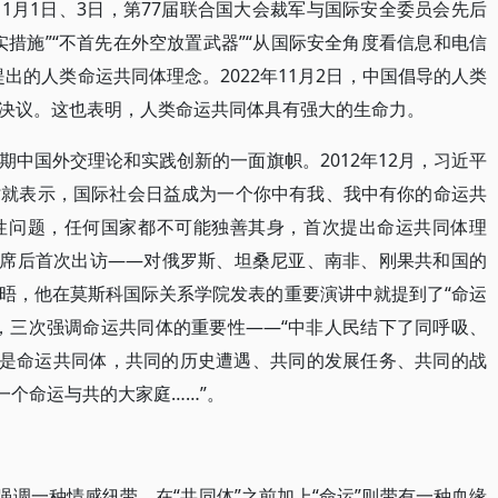
年11月1日、3日，第77届联合国大会裁军与国际安全委员会先后
措施”“不首先在外空放置武器”“从国际安全角度看信息和电信
出的人类命运共同体理念。2022年11月2日，中国倡导的人类
决议。这也表明，人类命运共同体具有强大的生命力。
中国外交理论和实践创新的一面旗帜。2012年12月，习近平
时就表示，国际社会日益成为一个你中有我、我中有你的命运共
性问题，任何国家都不可能独善其身，首次提出命运共同体理
家主席后首次出访——对俄罗斯、坦桑尼亚、南非、刚果共和国的
晤，他在莫斯科国际关系学院发表的重要演讲中就提到了“命运
，三次强调命运共同体的重要性——“中非人民结下了同呼吸、
都是命运共同体，共同的历史遭遇、共同的发展任务、共同的战
一个命运与共的大家庭……”。
强调一种情感纽带，在“共同体”之前加上“命运”则带有一种血缘