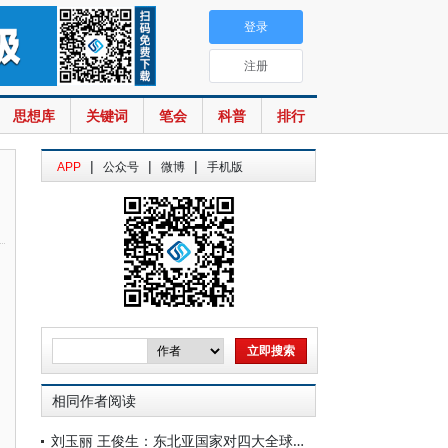
登录
注册
思想库
关键词
笔会
科普
排行
|
|
|
APP
公众号
微博
手机版
相同作者阅读
刘玉丽 王俊生：东北亚国家对四大全球倡议的认知分析