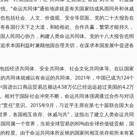
统。“命运共同体”通俗地讲就是有关国家结成风雨同舟和休戚
且也包括社会、人文、价值观、安全等层面。党的二十大报告在
只有各国行天下之大道，和睦相处、合作共赢，繁荣才能持久，
各国人民同心协力，构建人类命运共同体。党的十八大报告也明
在追求本国利益时兼顾他国合理关切，在谋求本国发展中促进各
这包括经济共同体、安全共同体、社会文化共同体等。在以国家
共同体就难以有命运的共同体。2021年，中国已成为124个
中国进出口商品贸易总额达4.58万亿已经远远超过美国的4.2万
念。相对于国际社会冲突不断，命运共同体强调通过合作与对话
责任”意识。2015年9月，习近平主席在第七十届联合国大会
世界，各国相互依存、休戚与共”，这指出了建立人类命运共同
国同属一个世界，当前全球贸易的80%由全球价值链贡献，国
寒的程度。由于命运共同体所反映的国家间相互依存前所未有紧