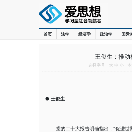
首页
法学
经济学
政治学
国际
王俊生：推动
选择字号：
大
中
小
本文
●
王俊生
党的二十大报告明确指出，“促进世