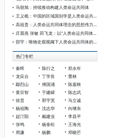
马朝旭：持续推动构建人类命运共同体
王义桅：中国的区域国别学是人类命运共同体学
高祖贵：人类命运共同体理念的思想伟力从哪里来
庄晨燕 张敏 田飞龙：以“人类命运共同体”为主线构建世界民族研究自主知识体系
邵宇：唯物史观视阈下人类命运共同体的三重维度
热门专栏
秦晖
陈行之
郑永年
龙应台
丁学良
曹林
鄢烈山
傅国涌
陈嘉映
黄宗智
于建嵘
陈志武
徐贲
郭宇宽
马立诚
杨祖陶
沈志华
向继东
赵汀阳
戴建业
李昌平
张鸣
杨奎松
王海光
周濂
杨鹏
邓晓芒