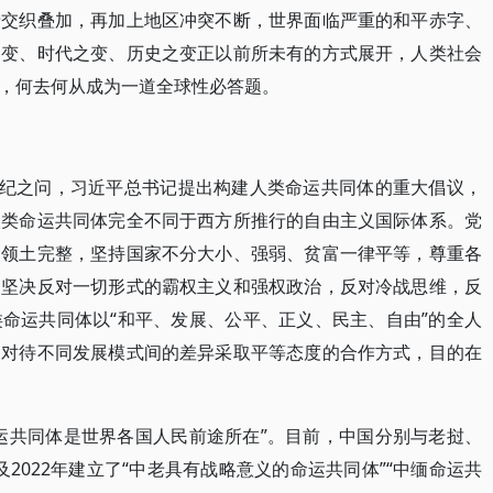
情交织叠加，再加上地区冲突不断，世界面临严重的和平赤字、
之变、时代之变、历史之变正以前所未有的方式展开，人类社会
，何去何从成为一道全球性必答题。
世纪之问，习近平总书记提出构建人类命运共同体的重大倡议，
人类命运共同体完全不同于西方所推行的自由主义国际体系。党
和领土完整，坚持国家不分大小、强弱、贫富一律平等，尊重各
，坚决反对一切形式的霸权主义和强权政治，反对冷战思维，反
命运共同体以“和平、发展、公平、正义、民主、自由”的全人
，对待不同发展模式间的差异采取平等态度的合作方式，目的在
运共同体是世界各国人民前途所在”。目前，中国分别与老挝、
以及2022年建立了“中老具有战略意义的命运共同体”“中缅命运共