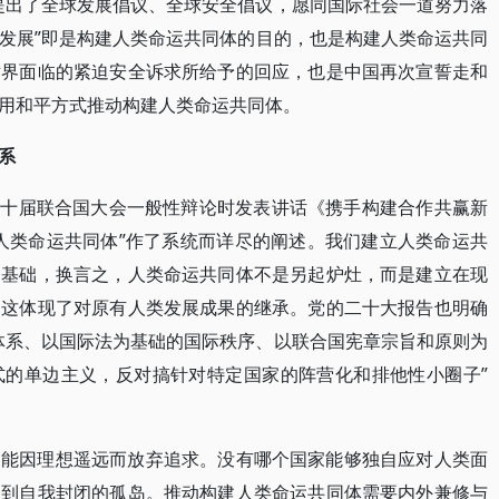
提出了全球发展倡议、全球安全倡议，愿同国际社会一道努力落
涵，“发展”即是构建人类命运共同体的目的，也是构建人类命运共同
世界面临的紧迫安全诉求所给予的回应，也是中国再次宣誓走和
用和平方式推动构建人类命运共同体。
系
第七十届联合国大会一般性辩论时发表讲话《携手构建合作共赢新
人类命运共同体”作了系统而详尽的阐述。我们建立人类命运共
为基础，换言之，人类命运共同体不是另起炉灶，而是建立在现
，这体现了对原有人类发展成果的继承。党的二十大报告也明确
体系、以国际法为基础的国际秩序、以联合国宪章宗旨和原则为
式的单边主义，反对搞针对特定国家的阵营化和排他性小圈子”
不能因理想遥远而放弃追求。没有哪个国家能够独自应对人类面
回到自我封闭的孤岛。推动构建人类命运共同体需要内外兼修与