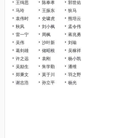
王缉思
陈奉孝
郭世佑
马玲
王振东
狄马
袁伟时
史啸虎
熊培云
秋风
刘小枫
孟令伟
雷一宁
周枫
蒋兆勇
吴伟
沙叶新
刘瑜
葛剑雄
储昭根
吴稼祥
许之远
袁刚
杨小凯
吴励生
朱学勤
潘维
郑秉文
莫于川
羽之野
谢志浩
孙立平
杨光