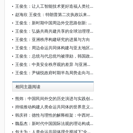
王俊生：让人工智能技术更好造福人类社会
赵海欣 王俊生：特朗普第二次执政以来美日韩三边合作走势及其对地区局势的影响
王俊生：新时期中国周边外交思路创新: 历史镜鉴与务实方向
王俊生：弘扬共商共建共享的全球治理理念
王俊生：亚洲秩序构建研究的进展与方向
王俊生：周边命运共同体构建与亚太地区秩序重塑
王俊生：总统与代总统均被弹劾，韩国政局何去何从？
王俊生：中美安全秩序观的差异 与亚洲安全秩序构建
王俊生：尹锡悦政府时期半岛局势走向与中韩合作紧迫性
相同主题阅读
熊炜：中国民间外交的历史演进与实践创新
持续推动构建人类命运共同体的世界意义和主要任务
韩庆祥：德性与理性的解释框架：中西对文明理解的差异
魏磊杰：新时代中国国际法观的理论构成与多元实践
包大为：人类命运共同体理念视域下“全球南方”文化主体性探析