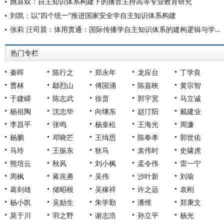
姚喜双：自主知识体系构建下的播音主持高等专业教育研究
刘凯：以“四个统一”推进国家安全学自主知识体系构建
张莉 汪司晨：体用贯通：国际传播学自主知识体系的建构逻辑与学科交叉进路
热门专栏
秦晖
陈行之
郑永年
龙应台
丁学良
曹林
鄢烈山
傅国涌
陈嘉映
黄宗智
于建嵘
陈志武
徐贲
郭宇宽
马立诚
杨祖陶
沈志华
向继东
赵汀阳
戴建业
李昌平
张鸣
杨奎松
王海光
周濂
杨鹏
邓晓芒
王缉思
陈奉孝
郭世佑
马玲
王振东
狄马
袁伟时
史啸虎
熊培云
秋风
刘小枫
孟令伟
雷一宁
周枫
蒋兆勇
吴伟
沙叶新
刘瑜
葛剑雄
储昭根
吴稼祥
许之远
袁刚
杨小凯
吴励生
朱学勤
潘维
郑秉文
莫于川
羽之野
谢志浩
孙立平
杨光