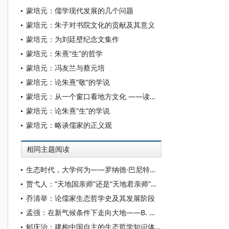
蒙培元：儒学现代发展的几个问题
蒙培元：朱子对书院文化的贡献及其意义
蒙培元：为刘廷壁纪念文集作
蒙培元：朱熹“生”的哲学
蒙培元：冯友兰与蔡元培
蒙培元：论朱熹“敬”的学说
蒙培元：从一个窗口看地方文化 ——读《庄浪文史》
蒙培元：论朱熹“生”的学说
蒙培元：略谈儒家的正义观
相同主题阅读
生态时代，大学何为——罗纳德·巴尼特的生态大学理念
贾弋人：“天地国亲师”还是“天地君亲师”？——民国时期改“君”为“国”的宗教学反思
乔清举：论儒家生态哲学史及其发展阶段
孟强：在新气候条件下走向大地——B. 拉图尔生态哲学研究
郇庆治：建构中国自主的生态哲学知识体系