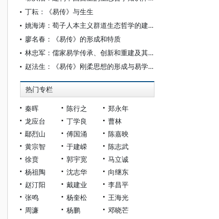
丁耘：《易传》与生生
姚海涛：荀子人本主义群道生态哲学的建构与诠释
廖名春：《易传》的形成和特质
林忠军：儒家易学传承、创新和重建及其现实意义——以《易传》为视角
赵法生：《易传》刚柔思想的形成与易学诠释典范的转移
热门专栏
秦晖
陈行之
郑永年
龙应台
丁学良
曹林
鄢烈山
傅国涌
陈嘉映
黄宗智
于建嵘
陈志武
徐贲
郭宇宽
马立诚
杨祖陶
沈志华
向继东
赵汀阳
戴建业
李昌平
张鸣
杨奎松
王海光
周濂
杨鹏
邓晓芒