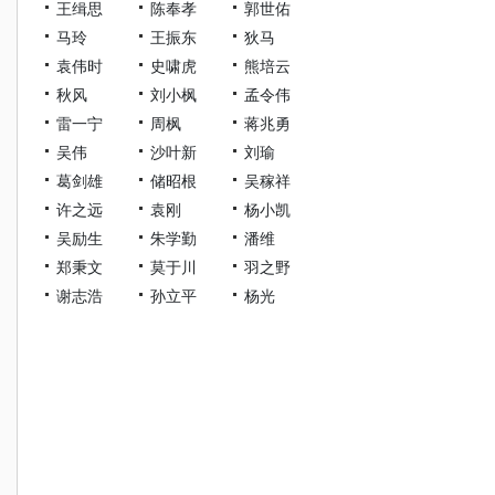
王缉思
陈奉孝
郭世佑
马玲
王振东
狄马
袁伟时
史啸虎
熊培云
秋风
刘小枫
孟令伟
雷一宁
周枫
蒋兆勇
吴伟
沙叶新
刘瑜
葛剑雄
储昭根
吴稼祥
许之远
袁刚
杨小凯
吴励生
朱学勤
潘维
郑秉文
莫于川
羽之野
谢志浩
孙立平
杨光