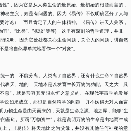
始性”，因为它是从人类生命的最原始、最初始的根源而言的，
的神秘主义，则是有问题的。因为《易传》不仅明确区分了人与
还要讨论），而且肯定了人的主体精神。《易传》讲天人关系，
宜”、“比类”、“拟议”等等)，这里有深刻的哲学道理，并非一
所能说明。因为它处处都关心生命问题，关心人的问题，讲自然
不是将自然界单纯地看作一个“对象”。
是统一的，不能分离。人类离了自然界，还有什么生命？自然界
是代表天、地的，天地本是以发育生长万物为功能。天之大，具
久不息”，就是形容其无限永恒之意义的。在现代宇宙学的发展
种学说如果成立，那也是自然科学的问题，并不妨碍天对人而言
说明万物生命是由天而来的，天就是生命之源。地之厚，能够“生
在的基础。所谓“万物资生”，就是说明万物的生命是由地而生成
义上，《易传》将天地比之为父母，并没有其他任何神秘的意