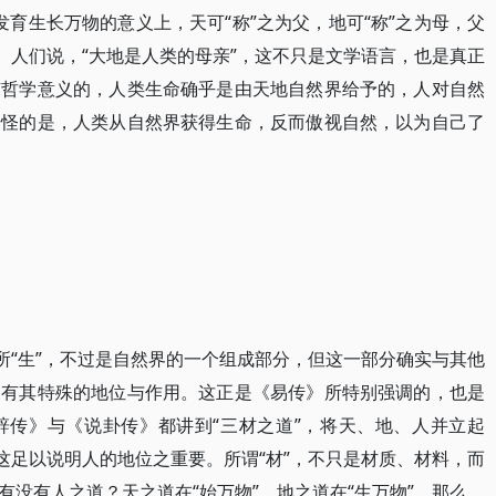
在发育生长万物的意义上，天可“称”之为父，地可“称”之为母，父
。人们说，“大地是人类的母亲”，这不只是文学语言，也是真正
有哲学意义的，人类生命确乎是由天地自然界给予的，人对自然
奇怪的是，人类从自然界获得生命，反而傲视自然，以为自己了
所“生”，不过是自然界的一个组成部分，但这一部分确实与其他
界有其特殊的地位与作用。这正是《易传》所特别强调的，也是
辞传》与《说卦传》都讲到“三材之道”，将天、地、人并立起
这足以说明人的地位之重要。所谓“材”，不只是材质、材料，而
没有人之道？天之道在“始万物”，地之道在“生万物”，那么，