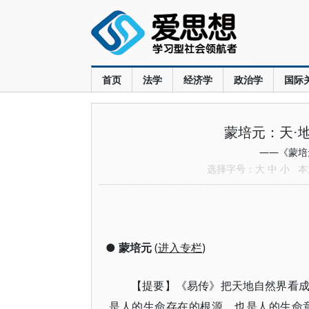
首页
法学
经济学
政治学
国际
蒙培元：天·
——《蒙培元
选择字号：
大
中
小
本文
●
蒙培元
(
进入专栏
)
【提要】《易传》把天地自然界看
是人的生命存在的根源，也是人的生命