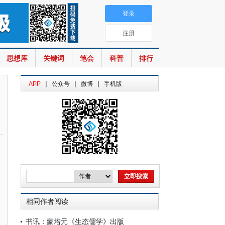
登录
注册
思想库
关键词
笔会
科普
排行
|
|
|
APP
公众号
微博
手机版
相同作者阅读
书讯：蒙培元《生态儒学》出版