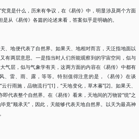
“天”究竟是什么，历来有争议，在《易传》中，明显涉及两个方面
。但是从《易传》各篇的论述来看，答案似乎是明确的。
，天、地便代表了自然界。如果天、地相对而言，天泛指地面以
上又有两层意思。一是指当时人们所能观察到的宇宙空间，似与
的大气层，似与气象学有关，这两方面的内容在《易传》中都有
风、雷、雨、露，等等。特别值得注意的是，《易传》在谈
云行雨施，品物流行”[1]，“天地变化，草木蕃”[2]。如果天、
亦即代表整个自然界。在《易传》看来，天地间的万物皆“统”之
毕竟“顺承天”，因此，天能够代表天地自然界。以天为最高神
。