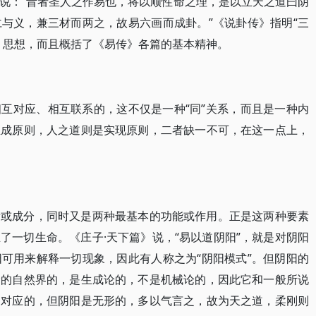
说：“昔者圣人之作易也，将以顺性命之理，是以立天之道曰阴
与义，兼三材而两之，故易六画而成卦。”《说卦传》指明“三
》思想，而且概括了《易传》各篇的基本精神。
互对应、相互联系的，这不仅是一种“同”关系，而且是一种内
生成原则，人之道则是实现原则，二者缺一不可，在这一点上，
素或成分，同时又是两种最基本的功能或作用。正是这两种要素
了一切生命。《庄子·天下篇》说，“易以道阴阳”，就是对阴阳
可用来解释一切现象，因此有人称之为“阴阳模式”。但阴阳的
命的自然界的，是生成论的，不是机械论的，因此它和一般所说
阳对应的，但阴阳是无形的，多以气言之，故为天之道，柔刚则