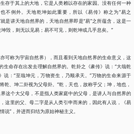
命生存于其上的大地，它是人类赖以存在的家园。没有任何一种
也不例外。天地乾坤如此重要，所以《易传》称之为“易之
易”就是讲天地自然界的，天地自然界即是“易”之所蕴含，这是一
乾坤毁，则无以见易；易不可见，则乾坤或几乎息矣。”
（亦可称为宇宙自然界），而且看到天地自然界的生命意义，这
人的生命存在出发去理解自然界的。乾卦之《彖传》说：“大哉乾
》说：“至哉坤元，万物资生，乃顺承天。”万物的生命来源于
将乾、坤二卦视为父母卦。“乾，天也，故称乎父；坤，地也，
自然界这个大父母，不是指人类家庭中的父母，是讲人与自然界的
然，这里的父、母二字是从人类引申而来的，因此有人说，《易
移情说”，并进而归结为原始神秘主义。