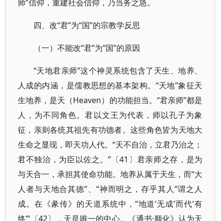
师”信仰，重建社会信仰，乃当务之急。
四、改“君”为“国”的宗教学反思
（一）不能改“君”为“国”的原因
“天地君亲师”这个神灵系统包含了天生、地养、
人成的内涵，是儒教思想的基本架构。“天地”象征天
生地养，是天（Heaven）的功能担当。“君亲师”都是
人，为不同角色。君以文王为代表，师以孔子为象
征，亲则各统其祖先有功德者。这些角色皆为天地大
生命之显现，即天功人代。“天不自治，立君乃治之；
君不独治，为臣以佐之。”〔41〕君亲师之存，是为
与天合一，承担其使命功能。地养从属于天生，而“大
人者与天地合其德”、“神而明之，存乎其人”谓之人
成。在《彖传》的天道系统中，“地道‘无成’而代‘有
终’”〔42〕，天是唯一的中心。《通书·顺化》认为天