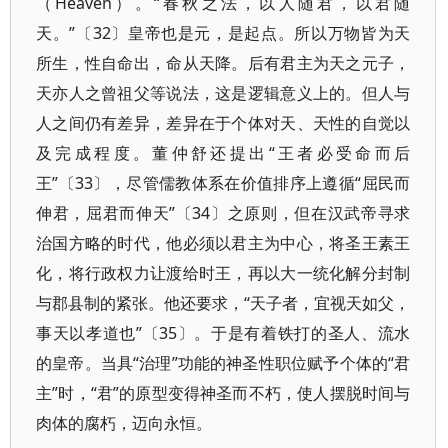
（Heaven）。“春秋之法，以人随君，以君随
天。”〔32〕皇帝也是元，是起点。所以万物皆为天
所生，性自命出，命从天降。后有君主为天之元子，
天亦人之曾祖父等说法，这是逻辑意义上的。但人与
人之间仍有差异，差异在于个体对天、天性的自觉以
及完成程度。董仲舒还提出“王者必受命而后
王”〔33〕，尽管儒教体系在价值排序上遵循“屈民而
伸君，屈君而伸天”〔34〕之原则，但在汉武帝寻求
治国方略的时代，他必须以君主为中心，将圣王素王
化，将行政权力让渡给时王，再以大一统化解分封制
与郡县制的紧张。他还要求，“天子者，宜视天如父，
事天以孝道也”〔35〕。于是有着铁打的圣人、流水
的皇帝。当具“治理”功能的神圣性职位赋予个体的“君
主”时，“君”的原型变得神圣而不朽，使人摆脱时间与
肉体的腐朽，迈向永恒。