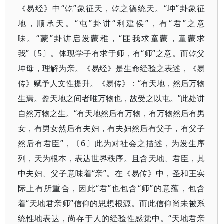
《易经》中“乾”象征天，乾之德统天。“坤”卦象征
地，顺承天。“屯”卦讲“利建侯”，有“君”之意
味。“蒙”卦讲启发蒙稚，“匪我求童蒙，童蒙求
我”〔5〕。体现学子有求于师，有“师”之意。而乾父
坤母，理解为亲。《易经》是生命经验之表述，《易
传》赋予人文性提升。《易传》：“有天地，然后万物
生焉。盈天地之间者唯万物也，故受之以屯。”此处讲
自然万物之生。“有天地然后有万物，有万物然后有男
女，有男女然后有夫妇，有夫妇然后有父子，有父子
然后有君臣”，〔6〕此为对社会之描述，为发生序
列，天为根本，表达世界秩序。且含天地、君臣，其
中夫妇、父子意味着“亲”。在《易传》中，圣和王实
际上有所重合，因此“君”也包含“师”的意蕴，包含
着“天地君亲师”信仰的思想根源。而此信仰尚未被系
统性地表达，尚存于人的经验性感觉中。“天地君亲