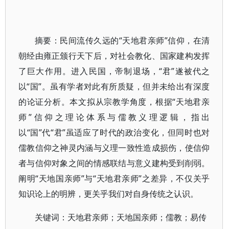
摘要：民间流传久远的“天地君亲师”信仰，在清
朝经由雍正颁行天下后，对社会教化、国家建构发挥
了巨大作用。进入民国，帝制退场，“君”遂被代之
以“国”。虽有学者对此有所质疑，但并未给出有深度
的论证分析。本文拟从宗教学角度，根据“天地君亲
师”信仰之理论体系与儒教义理逻辑，指出
以“国”代“君”虽适应了时代的政治变化，但同时也对
儒教信仰之神灵内涵与义理一致性造成损伤，使信仰
者与信仰对象之间的情感联结与意义建构受到削弱。
阐明“天地国亲师”与“天地君亲师”之差异，不仅关乎
知识论上的明辨，更关乎我们对自身传统之认识。
关键词：天地君亲师；天地国亲师；儒教；易传