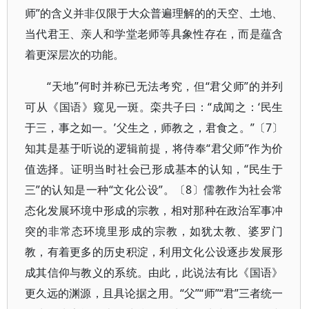
师”的含义并非仅限于大众普遍理解的的天空、土地、
当代君王、亲人和学堂老师等具象性存在，而是蕴含
着更深层次的功能。
“天地”何时并称已无法考究，但“君父师”的并列
可从《国语》窥见一斑。栾共子曰：“成闻之：‘民生
于三，事之如一。’父生之，师教之，君食之。”〔7〕
知其是基于听说的逻辑前提，将侍奉“君父师”作为价
值选择。证明当时社会已形成基本的认知，“民生于
三”的认知是一种“文化公设”。〔8〕儒教作为社会常
态化发展环境中形成的宗教，相对那种在政治军事冲
突的非常态环境里形成的宗教，如犹太教、婆罗门
教，有着更多的历史积淀，利用文化公设逐步发展形
成其信仰与教义的系统。由此，此说法有比《国语》
更久远的渊源，且具论据之用。“父”“师”“君”三者统一