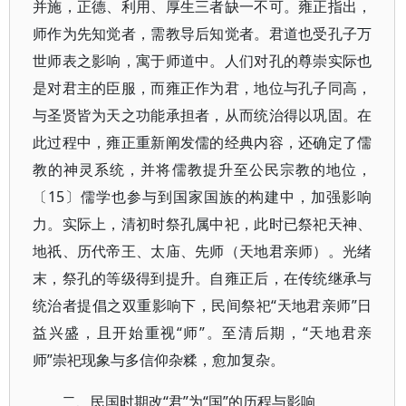
并施，正德、利用、厚生三者缺一不可。雍正指出，
师作为先知觉者，需教导后知觉者。君道也受孔子万
世师表之影响，寓于师道中。人们对孔的尊崇实际也
是对君主的臣服，而雍正作为君，地位与孔子同高，
与圣贤皆为天之功能承担者，从而统治得以巩固。在
此过程中，雍正重新阐发儒的经典内容，还确定了儒
教的神灵系统，并将儒教提升至公民宗教的地位，
〔15〕儒学也参与到国家国族的构建中，加强影响
力。实际上，清初时祭孔属中祀，此时已祭祀天神、
地祇、历代帝王、太庙、先师（天地君亲师）。光绪
末，祭孔的等级得到提升。自雍正后，在传统继承与
统治者提倡之双重影响下，民间祭祀“天地君亲师”日
益兴盛，且开始重视“师”。至清后期，“天地君亲
师”崇祀现象与多信仰杂糅，愈加复杂。
二、民国时期改“君”为“国”的历程与影响