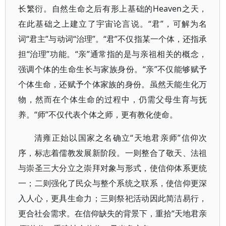
长繁衍。自然生命之后有形上基础的Heaven之天，
在此基础之上建立了宇宙论言说。“君”，可解为名
词“君主”与动词“治理”。“君”不仅指某一个体，还指承
担“治理”功能。“亲”通常指的是与亲祖相关的概念，
强调个体的生命生长与家族身份。“亲”不仅能够赋予
个体生命，还赋予个体家族的身份。虽然天能生化万
物，然而在个体生命的过程中，仍需父母生育与抚
养。“师”不仅代表个体之师，更有教化使命。
清雍正始以国家之名确立“天地君亲师”信仰次
序，标志着儒教发展新阶段。一则整合了敬天、法祖
与崇圣三大分立之崇拜对象与形式，使信仰体系更统
一；二则强化了民众与整个系统之联系，使信仰更深
入人心，更具生命力；三则祭祀活动因此简洁易行，
更合社会需求。在信仰缺失的背景下，重拾“天地君亲