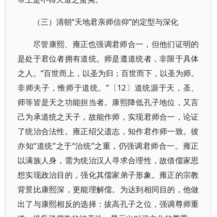
（三）清朝“天地君亲师信仰”的定型与深化
尽管康熙、雍正也强调君师合一，但他们证明的
是处于君位者拥有道统。师是遵道统者，非限于具体
之人。“百世而上，以圣为归；百世而下，以圣为师。
非师夫子，惟师于道统。”〔12〕道统源于天，圣、
师等皆是天之功能担当者。康熙降低孔子地位，又言
己为承道统之天子，故能作师，实现君师合一，论证
了统治合法性。雍正绍父遗志，知作君作师一致。彼
亦知“道统”之于“治统”之重，仍强调君师合一。雍正
以满族人身，需为统治汉人寻求合理性，故借儒家思
想实现政治目的，强化其儒家弟子形象。雍正的宗教
背景比康熙深，更能理解儒。为达到相同目的，他做
出了与康熙相反的选择：拔高孔子之位，强调尊师重