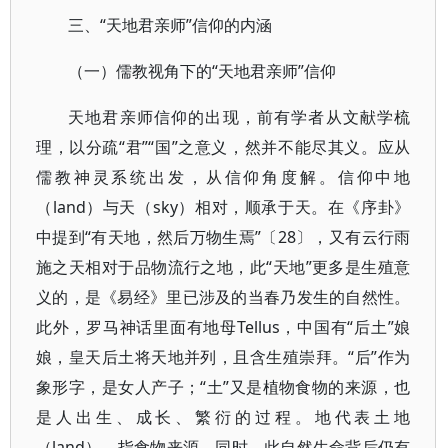
三、“天地君亲师”信仰的内涵
（一）儒教视角下的“天地君亲师”信仰
天地君亲师信仰的出现，前有学者从文献学梳
理，以分疏“君”“国”之意义，然并不能尽其义。应从
儒教神灵系统出发，从信仰角度解。信仰中地
（land）与天（sky）相对，顺承于天。在《序卦》
中提到“有天地，然后万物生焉”〔28〕，又有云行雨
施之天相对于品物流行之地，此“天地”更多是生殖意
义的，是《易经》里已涉及的当春乃发生的自然性。
此外，罗马神话里面有地母Tellus，中国有“后土”娘
娘，皇天后土将天地并列，且含生殖崇拜。“后”作为
象形字，是女人产子；“土”又是植物食物的来源，也
是人出生、成长、繁衍的过程。地代表土地
（land），指食物来源。同时，此自然生命背后仍有