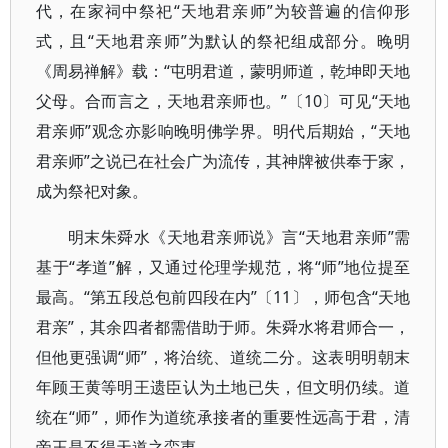
代，在家祠中祭祀“天地君亲师”为较普遍的信仰形
式，且“天地君亲师”为默认的祭祀组成部分。晚明
《周易禅解》载：“屯明君道，蒙明师道，乾坤即天地
父母。合而言之，天地君亲师也。”〔10〕可见“天地
君亲师”观念亦影响晚明佛学界。明代后期始，“天地
君亲师”之说已在社会广为流传，其神牌被供奉于家，
成为祭祀对象。
明末朱舜水《天地君亲师说》言“天地君亲师”需
基于“孝道”解，又通过伦理学规范，将“师”地位提至
最高。“第五段总包前四段在内”〔11〕，师包含“天地
君亲”，其余四者都需借助于师。朱舜水将君师合一，
但他更强调“师”，将治统、道统二分。这表明明朝末
年顾王黄等明王遗臣认为土地已失，但文明仍续。道
统在“师”，师作为道统承接者的重要性远高于君，清
帝王是不得天道之蛮夷。