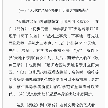
（一）“天地君亲师”信仰于明清之前的萌芽
“天地君亲师”的思想萌芽可追溯到《易经》，并
在《易传》中初步完善。虽学者多言“天地君亲师”首
现于《荀子·礼论》：“故礼上事天，下事地，尊先祖
而隆君师，是礼之三本也。”〔2〕此处包含了“天地、
先祖、君师”，有学者言先祖不等于“父”，所以不
算“天地君亲师”首次并列。此后，南宋余文豹在《吹
剑三录》中也提到：“是师者固与天地君亲并立而为
五。”〔3〕但其思想根源理应往前，余英时、徐梓等
学者所使用的思想史范式意味着可以不断前溯，唐君
毅、蔡仁厚等学者所使用的哲学范式意味着可以替
代，〔4〕况文献出处和思想本身的出处未必同步。
若从《易经》到《易传》这种文明论的范式看，