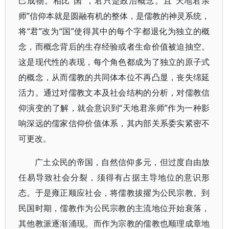
己成物。相比“国”，君只是政治概念。且“天地君亲
师”信仰本就是圆融有机的整体，是儒教的神灵系统，
将“君”改为“国”使得其中的每个字都退化为独立的概
念，而概念背后的生存经验或者生命价值被迫抽空。
这是现代性的表现，每个角色都成为了独立的原子式
的概念，从而儒教的共同体本位不再凸显，丧失绵延
活力。通过对儒教文本及社会结构的分析，对儒教信
仰演变的了解，就会意识到“天地君亲师”作为一种影
响深远的儒家信仰价值体系，其内部关系委实紧密不
可更改。
广土众民的帝国，自然信仰多元，但过度自由放
任易导致社会分裂，须得有占据主导地位的意识形
态。于是雍正顺应社会，将儒教拔擢为公民宗教。到
民国时期，儒教作为公民宗教的主流地位开始衰落，
其他教派逐渐涌现。而作为宗教的儒教也顺理成章地