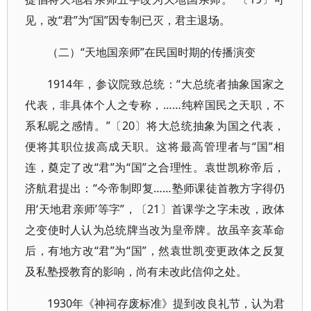
见，改“君”为“国”因专制已灭，君主退场。
（二）“天地国亲师”在民国时期的传播演变
1914年，参议院致总统：“大总统者抽象国家之
代表，非具体个人之专称，……纯粹国民之天职，不
系私昵之感情。”〔20〕将大总统抽象为国之代表，
便将其职位拔高成天职。这将最高管理者与“国”相
连，奠定了改“君”为“国”之合理性。袁世凯称帝后，
济航君提出：“今帝制即复……塾师课徒首教方字得仍
用‘天地君亲师’等字”，〔21〕首课学之字未改，政体
之变使时人认为总统牌当改为皇帝牌。故虽辛亥革命
后，有地方改“君”为“国”，然袁世凯变更政体之反复
及私塾授教育的影响，尚有未改此信仰之处。
1930年《神祠存废标准》提到改良礼节，认为君