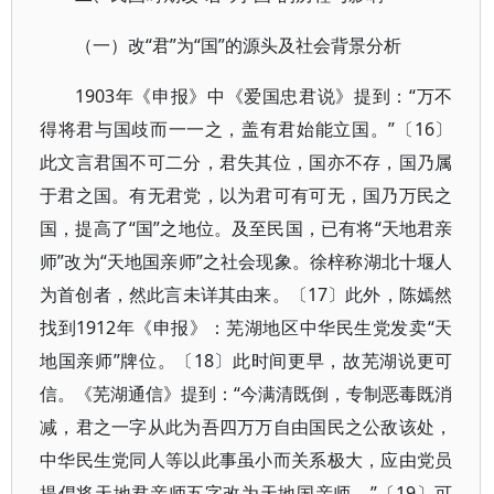
（一）改“君”为“国”的源头及社会背景分析
1903年《申报》中《爱国忠君说》提到：“万不
得将君与国歧而一一之，盖有君始能立国。”〔16〕
此文言君国不可二分，君失其位，国亦不存，国乃属
于君之国。有无君党，以为君可有可无，国乃万民之
国，提高了“国”之地位。及至民国，已有将“天地君亲
师”改为“天地国亲师”之社会现象。徐梓称湖北十堰人
为首创者，然此言未详其由来。〔17〕此外，陈嫣然
找到1912年《申报》：芜湖地区中华民生党发卖“天
地国亲师”牌位。〔18〕此时间更早，故芜湖说更可
信。《芜湖通信》提到：“今满清既倒，专制恶毒既消
减，君之一字从此为吾四万万自由国民之公敌该处，
中华民生党同人等以此事虽小而关系极大，应由党员
提倡将天地君亲师五字改为天地国亲师。”〔19〕可