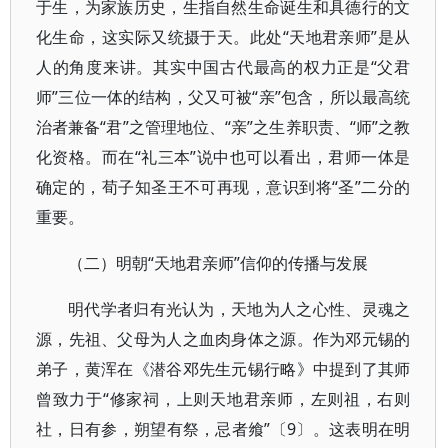
于生，为家族历史，生指自然生命诞生和具德行的文
化生命，这实际又统摄于天。此处“天地君亲师”是从
人的角度来讲。其实中国古代最高的权力正是“父君
师”三位一体的结构，父又可被“亲”包含，所以最高统
治者兼备“君”之管理地位、“亲”之生养职责、“师”之教
化资格。而在“礼三本”说中也可以看出，君师一体是
确定的，荀子知圣王不可再现，意识到将“圣”二分的
重要。
（二）明朝“天地君亲师”信仰的传播与发展
明代学者归有光认为，天地为人之心性、灵魂之
源，先祖、父母为人之血肉身体之源。作为邓元锡的
弟子，黄浑在《潜谷邓先生元锡行略》中提到了其师
曾致力于“修家祠，上则天地君亲师，左则祖，右则
社，日有参，朔望有祭，忌者飨”〔9〕。这表明在明