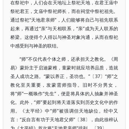
在祭祀中，人们会在天地坛上祭祀天地，在君王庙中
祭祀君王，文庙中祭祀师长，而在祠堂中祭祀祖先。
通过祭祀“天地君亲师”，人们能够将自己与祖先联系
起来，再通过“亲”与天相联系，“亲”成为天人联系的
桥梁。这使得个人得以与神圣对象沟通，从而在祭祀
中感受到与神圣的联结。
“师”不仅代表个体之师，还承担天之教化。《周
易》蒙卦主于启迪蒙稚，童蒙时就应培养品质，造就
圣人成功之路。“蒙以养正，圣功也。”〔37〕“师”之
教化至关重要，发蒙需师指导。旧时不分男女，
将“师”一概唤作“先生”，便是将具体的人抽象并神圣
化。此外，“师”要起到将天道落实到历史文化中的作
用。《太平经》中“师”被强调但天地缺位。经中又
言：“反自言有功于天地君父师”〔38〕，由此徐梓认
为《太平经》首次将“天地君亲师”排列。〔39〕