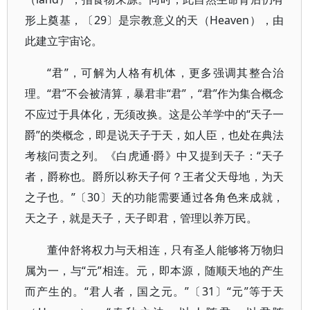
形上奠基，〔29〕是宗教意义的天（Heaven），由
此建立宇宙论。
“君”，可解为人格有机体，更多强调其整合治
理。“君”不会被清算，暴君非“君”，“君”作为集合概念
不应过于具体化，无须改换。这是公羊学中的“天子一
爵”的类概念，即是说天子于天，如人臣，也处在典法
考核问责之列。《白虎通·爵》中又提到天子：“天子
者，爵称也。爵所以称天子何？王者父天母地，为天
之子也。”〔30〕天的功能需要通过各角色来成就，
天之子，就是天子，天子即君，管理以养万民。
董仲舒将权力与天相连，只有圣人能够将万物归
属为一，与“元”相连。元，即本源，随顺天地的产生
而产生的。“君人者，国之元。”〔31〕“元”等于天