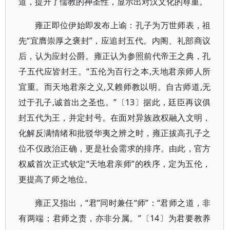
道，提升了儒教的神圣性，显示出对汉文化的尊重。
雍正即位伊始即发布上谕：孔子为万世师表，祖
先“宜膺崇厚之褒封”，应追封五代。内阁、礼部商议
后，认为应封公爵。雍正认为参照前代帝王之典，孔
子五代应皆封王。“五伦为百行之本,天地君亲师人所
宜重。而天地君亲之义,又赖师教以明。自古师道,无
过于孔子,诚首出之圣也。”〔13〕据此，廷臣再议俱
封五代为王，并定封号。在面对异族政权融入文明，
化解反满情绪和批驳华夷之辨之时，雍正拔高孔子之
位不仅政治正确，更是社会需求的排序。由此，官方
权威首次正式钦定“天地君亲师”的秩序，定为五伦，
更提高了师之地位。
雍正又指出，“君”同时兼任“师”：“君师之道，非
有两端；君师之责，亦非分属。”〔14〕为君要教养