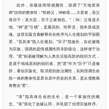
此外，张载借用情感属性，强调了“天地君亲
师”信仰的整体性：“乾称父，坤称母……大君者，吾父
母宗子；其大臣，宗子之家相也。”〔36〕父母是天
地。“帅”是“引领”，是属灵的。性即灵，指本质或灵
魂。这背后蕴含着解释存在秩序与人生规划的宇宙图
景，“吾其体”指人生规划。“宗子”指族长，在此被视
为宗族，强调的是情感属性而非阶级论，这样便于治
理。“君”则易被理解为人类生活较高阶的组织方式，
是基于地域原则的组织者。把“君”作为“宗子”只是修
辞，看似宗族化、取消君的政治属性，实则强调生命
统一体的整体性及君在其中所处的关系，是从儒教视
角整合“君”。
“亲”指具体生命的生长，是一个家族性的概
念。“亲”强化了血缘认同，并巩固了伦理宗族秩序。