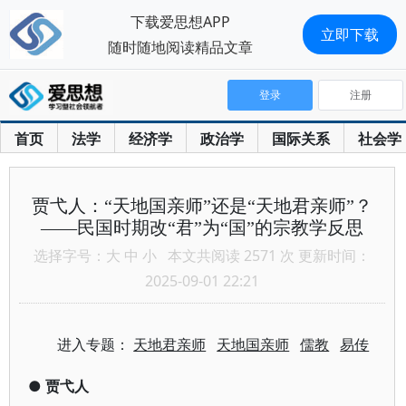
下载爱思想APP
立即下载
随时随地阅读精品文章
登录
注册
首页
法学
经济学
政治学
国际关系
社会学
贾弋人：“天地国亲师”还是“天地君亲师”？
——民国时期改“君”为“国”的宗教学反思
选择字号：
大
中
小
本文共阅读 2571 次 更新时间：
2025-09-01 22:21
进入专题：
天地君亲师
天地国亲师
儒教
易传
●
贾弋人