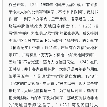
权已衰落。〔22〕1933年《国庆祝辞》载：“有许多
革命大人物的公告写到国字，不肯省书作‘國’，要别书
作‘圖’……到了辛亥革命，皇帝弗灵，君字退位，这一
块福神牌位就改为‘天地国亲师位’了。”〔23〕拒
写“国”字的行为表现出“君”“国”的紧张关系。后又提到
湖南地区百姓在皇帝下台后改变了福神牌。陈允豪在
《征途纪实》中载：1941年，庄里有百姓信“天地君
亲师”，并写有皇上万万岁；有地主信“天地国亲师”，
因知“君”不合潮流；还有人改信国民党。〔24〕在民
国时期，并非各家都用神牌，大多只是每年春节用红
纸重写五字，可见改“君”为“国”是自发的。1948年
《乡村的自治官员》中写道：“民国以来，因为皇帝被
推翻了，人民也懂得这一点，为了适应时宜，有的才
把‘天地牌位’上的‘君’字改为‘国’字，那就变为似通非通
的‘天地国亲师’之位了。”〔25〕可见民国时人