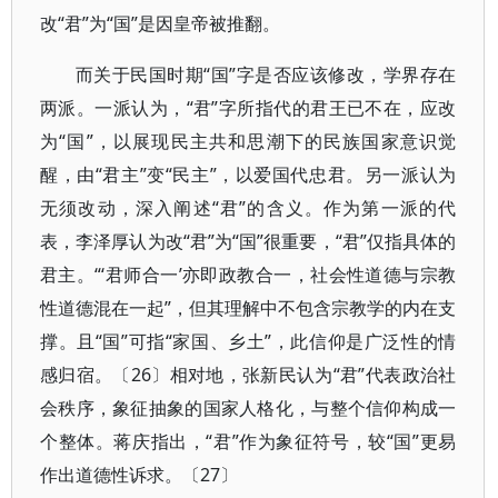
改“君”为“国”是因皇帝被推翻。
而关于民国时期“国”字是否应该修改，学界存在
两派。一派认为，“君”字所指代的君王已不在，应改
为“国”，以展现民主共和思潮下的民族国家意识觉
醒，由“君主”变“民主”，以爱国代忠君。另一派认为
无须改动，深入阐述“君”的含义。作为第一派的代
表，李泽厚认为改“君”为“国”很重要，“君”仅指具体的
君主。“‘君师合一’亦即政教合一，社会性道德与宗教
性道德混在一起”，但其理解中不包含宗教学的内在支
撑。且“国”可指“家国、乡土”，此信仰是广泛性的情
感归宿。〔26〕相对地，张新民认为“君”代表政治社
会秩序，象征抽象的国家人格化，与整个信仰构成一
个整体。蒋庆指出，“君”作为象征符号，较“国”更易
作出道德性诉求。〔27〕