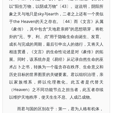
以“阳生万物，以阴成万物”〔43〕。这说明，阴阳所
象之天与地只是sky与earth，二者之上还有一个类似
于the Heaven的天之存在。〔44〕而《文言》从属
《彖传》，其中包含“天地君亲师”的思想萌芽，将乾
卦的“元、亨、利、贞”用于隐喻生命由诞生、发育、
成长与完成的周期，最后引申出人的德行，又将天人
相连贯通，《文言》的生命性论述是对《彖传》的拓
展。同时，该系统亦是《易经》从记录自然生命的巫
术占卜之书，转换为一个蕴含存在秩序、生命意义和
历史目标的世界图景的关键要素。君以组织治理，亲
以家族维系，师以伦理教化。此五者是代替天
（Heaven）之不同功能节点之担当者，此五者存续
以维护天地秩序，使天生生不息、人成己成物。
而君与国的区别在于：第一，君为人格有机体，