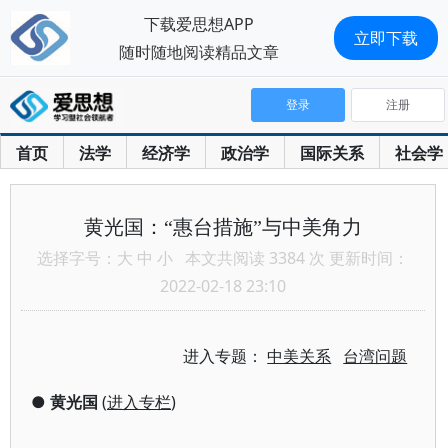
下载爱思想APP
立即下载
随时随地阅读精品文章
登录
注册
首页
法学
经济学
政治学
国际关系
社会学
黄光国：“惠台措施”与中美角力
选择字号：
大
中
小
本文共阅读 3384 次 更新时间：
2022-02-18 23:10
进入专题：
中美关系
台湾问题
●
黄光国
(
进入专栏
)