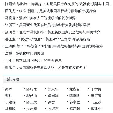
陈雨侬 陈鹏玮：特朗普2.0时期美国专利制度的“武器化”演进与中国应对
田飞龙：瞄准“新疆”，是美式帝国霸权精心酝酿的专项行动
马晓霖：漫谈中美在人工智能领域的复杂博弈
张腾军：美国新生代国会议员的涉华行为及其影响探析
赵明昊：低成本霸权护持：美国新版国家安全战略与中美博弈
岳圣淞：“联动”与“限度”：美国对华“三海联动”战略探析
王鸿刚 姜平：特朗普2.0时期的中美战略相持与中国的战略运筹
达巍：多极化时代的美国
丁刚：独立日烟花映照下的中美关系
郑永年：美国霸权是在衰落退场，还是在转质转型？
热门专栏
秦晖
陈行之
郑永年
龙应台
丁学良
曹林
鄢烈山
傅国涌
陈嘉映
黄宗智
于建嵘
陈志武
徐贲
郭宇宽
马立诚
杨祖陶
沈志华
向继东
赵汀阳
戴建业