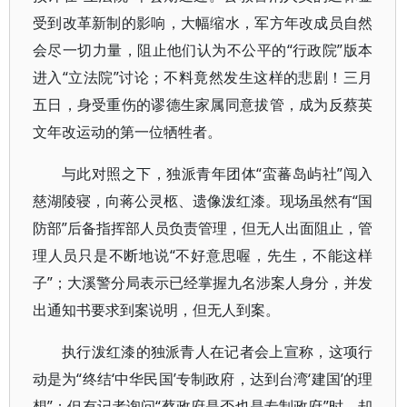
受到改革新制的影响，大幅缩水，军方年改成员自然
会尽一切力量，阻止他们认为不公平的“行政院”版本
进入“立法院”讨论；不料竟然发生这样的悲剧！三月
五日，身受重伤的谬德生家属同意拔管，成为反蔡英
文年改运动的第一位牺牲者。
与此对照之下，独派青年团体“蛮蕃岛屿社”闯入
慈湖陵寝，向蒋公灵柩、遗像泼红漆。现场虽然有“国
防部”后备指挥部人员负责管理，但无人出面阻止，管
理人员只是不断地说“不好意思喔，先生，不能这样
子”；大溪警分局表示已经掌握九名涉案人身分，并发
出通知书要求到案说明，但无人到案。
执行泼红漆的独派青人在记者会上宣称，这项行
动是为“终结‘中华民国’专制政府，达到台湾‘建国’的理
想”；但有记者询问“蔡政府是否也是专制政府”时，却