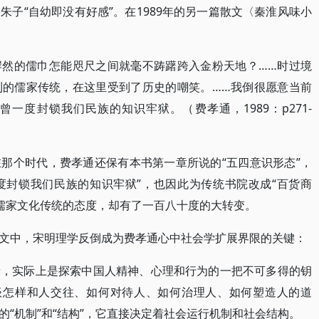
子“自幼即没有好感”。在1989年的另一篇散文〈秦淮风味小
岸然的儒巾怎能咫尺之间就毫不踌躇跨入金粉天地？……时过境
利的儒家传统，在这里受到了历史的嘲笑。……我倒很愿意当前
一度封锁我们民族的知识牢狱。（费孝通，1989：p271-
。在那个时代，费孝通还保有本书第一章所说的“五四意识形态”，
一度封锁我们民族的知识牢狱”，也因此为传统书院改成“百货商
对儒家文化传统的态度，却有了一百八十度的大转变。
文中，宋明理学反倒成为费孝通心中社会学扩展界限的关键：
者，实际上是探索中国人精神、心理和行为的一把不可多得的钥
谈怎样和人交往、如何对待人、如何治理人、如何塑造人的道
“机制”和“结构”，它直接决定着社会运行机制和社会结构。