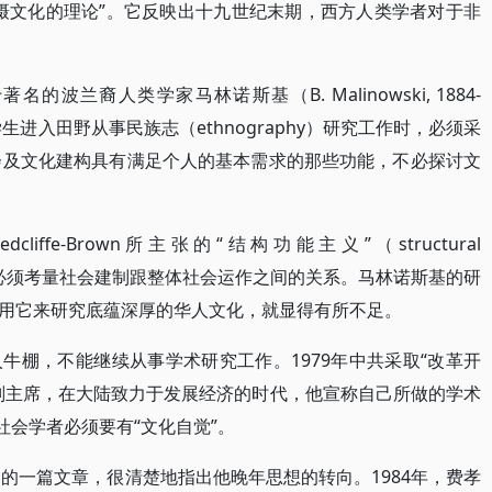
摄文化的理论”。它反映出十九世纪末期，西方人类学者对于非
波兰裔人类学家马林诺斯基（B. Malinowski, 1884-
生进入田野从事民族志（ethnography）研究工作时，必须采
社会及文化建构具有满足个人的基本需求的那些功能，不必探讨文
ffe-Brown所主张的“结构功能主义”（structural
者强调：必须考量社会建制跟整体社会运作之间的关系。马林诺斯基的研
用它来研究底蕴深厚的华人文化，就显得有所不足。
牛棚，不能继续从事学术研究工作。1979年中共采取“改革开
副主席，在大陆致力于发展经济的时代，他宣称自己所做的学术
社会学者必须要有“文化自觉”。
）写的一篇文章，很清楚地指出他晚年思想的转向。1984年，费孝