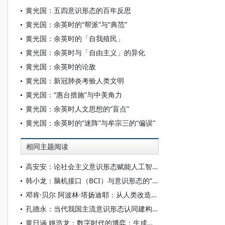
黄光国：五四意识形态的百年反思
黄光国：余英时的“帮派”与“典范”
黄光国：余英时的「自我殖民」
黄光国：余英时与「自由主义」的异化
黄光国：余英时的论敌
黄光国：新冠肺炎考验人类文明
黄光国：“惠台措施”与中美角力
黄光国：余英时人文思想的“盲点”
黄光国：余英时的“迷阵”与牟宗三的“偏误”
相同主题阅读
高安安：论社会主义意识形态赋能人工智能大模型“价值对齐”
韩小龙：脑机接口（BCI）与意识形态的“神经殖民”风险
邓肯·贝尔 阿波林·塔扬迪耶：从人类改造到宇宙殖民——超人类主义与科学的乌托邦
孔德永：当代我国主流意识形态认同建构的有效途径
黄日涵 姚浩龙：数字时代的博弈：生成式人工智能对国家意识形态安全的影响