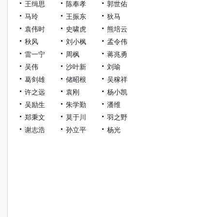
王缉思
陈奉孝
郭世佑
马玲
王振东
狄马
袁伟时
史啸虎
熊培云
秋风
刘小枫
孟令伟
雷一宁
周枫
蒋兆勇
吴伟
沙叶新
刘瑜
葛剑雄
储昭根
吴稼祥
许之远
袁刚
杨小凯
吴励生
朱学勤
潘维
郑秉文
莫于川
羽之野
谢志浩
孙立平
杨光