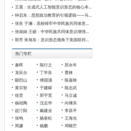
王晨：生成式人工智能意识形态的核心本质、渗透机制与治理要义
钟启东：思想政治教育的引领逻辑——马克思关于思想政治教育过程的规律性认识
张良 于澜：高校铸牢中华民族共同体意识教育质量监测体系构建研究
张淑娟 王硕：中华民族共同体意识增强意识形态韧性探析
郭芳 朱旭东：意识形态视角下美国联邦政府教师教育治理理念的演变分析
热门专栏
秦晖
陈行之
郑永年
龙应台
丁学良
曹林
鄢烈山
傅国涌
陈嘉映
黄宗智
于建嵘
陈志武
徐贲
郭宇宽
马立诚
杨祖陶
沈志华
向继东
赵汀阳
戴建业
李昌平
张鸣
杨奎松
王海光
周濂
杨鹏
邓晓芒