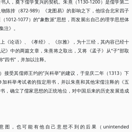
人，奠下儒学复兴的契机。朱熹（1130-1200）是儒学第二
陈抟（872-989）《龙图易》的影响之下，他综合北宋四子
1012-1077）的“象数派”思想，而发展出自己的理学思想体
集注》。
加上《论语》、《孝经》、《尔雅》，为十三经，其内容已经十
记》中的两篇文章，朱熹将之取出，又将《孟子》从“子”部取
称“四书”，并加以注释。
20）接受其儒师王约的“兴科举”的建议，于皇庆二年（1313）下
参加科举考试者的指定用书，并以朱熹和其他宋儒注释的《五
用书，确立了儒家思想的正统地位，对中国后来的历史发展造成
，也可能有他自己意想不到的后果（unintended