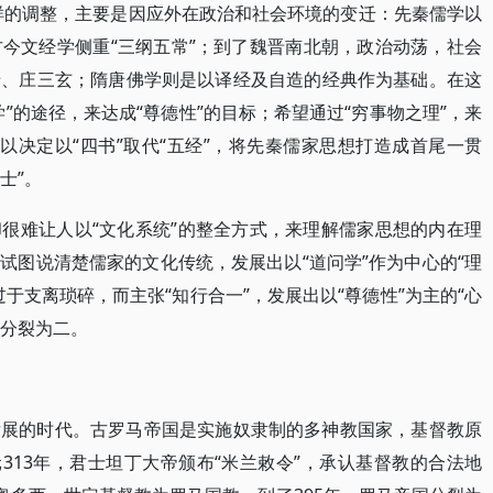
作出这样的调整，主要是因应外在政治和社会环境的变迁：先秦儒学以
今文经学侧重“三纲五常”；到了魏晋南北朝，政治动荡，社会
老、庄三玄；隋唐佛学则是以译经及自造的经典作为基础。在这
”的途径，来达成“尊德性”的目标；希望通过“穷事物之理”，来
所以决定以“四书”取代“五经”，将先秦儒家思想打造成首尾一贯
士”。
很难让人以“文化系统”的整全方式，来理解儒家思想的内在理
试图说清楚儒家的文化传统，发展出以“道问学”作为中心的“理
于支离琐碎，而主张“知行合一”，发展出以“尊德性”为主的“心
此分裂为二。
发展的时代。古罗马帝国是实施奴隶制的多神教国家，基督教原
313年，君士坦丁大帝颁布“米兰敕令”，承认基督教的合法地