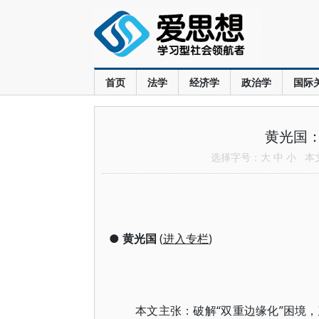
首页
法学
经济学
政治学
国际
黄光国
选择字号：
大
中
小
本文共
●
黄光国
(
进入专栏
)
本文主张：破解“双重边缘化”困境