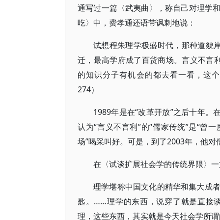
通写过一篇〈武夷曲〉，称自己对理学和朱
吃〉中，费孝通还语带讽刺地说：
试想程朱理学极盛时代，那种道貌
迁，最高学府成了百货商场。言义不言
的知识分子有机会的都去看一看，这个曾
274）
1989年是在“改革开放”之后十年
认为“言义不言利”的“儒家传统”是“曾
场”喝采叫好。可是，到了2003年，他
在〈试谈扩展社会学的传统界限〉一
理学堪称中国文化的精华和集大成
匙。……理学的东西，说穿了就是直接
理，这些东西，其实就是今天社会学所谓的