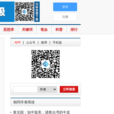
登录
注册
思想库
关键词
笔会
科普
排行
|
|
|
APP
公众号
微博
手机版
相同作者阅读
黄光国：知中疑美：拯救台湾的中道