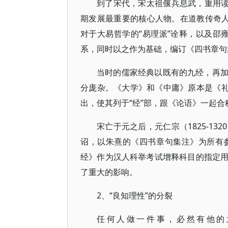
到了宋代，宋太祖偃兵息武，重用读书
期发展最重要的核心人物。在道教传奇人物
对于大易哲学的“易理派”诠释，以及邵雍（
系，同时以之作为基础，编订《四书章句
当时的儒家经典以既有的九经，再
分庞杂。《大学》和《中庸》原本是《礼
出，使其列于“经”部，跟《论语》一起合
宋亡于元之后，元仁宗（1825-13
诏，以朱熹的《四书章句集注》为所有
经》作为汉人科举考试增释科目的指定
了重大的影响。
2、“良知理性”的分裂
任何人做一件事，必然有他的意图