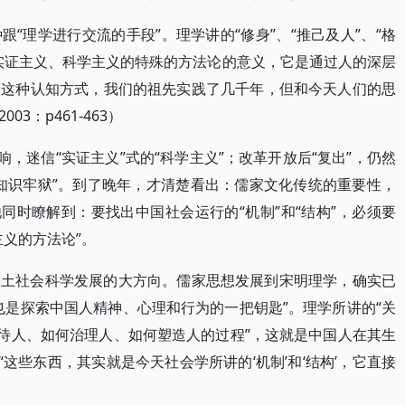
“理学进行交流的手段”。理学讲的“修身”、“推己及人”、“格
实证主义、科学主义的特殊的方法论的意义，它是通过人的深层
，这种认知方式，我们的祖先实践了几千年，但和今天人们的思
3：p461-463）
响，迷信“实证主义”式的“科学主义”；改革开放后“复出”，仍然
知识牢狱”。到了晚年，才清楚看出：儒家文化传统的重要性，
同时瞭解到：要找出中国社会运行的“机制”和“结构”，必须要
义的方法论”。
本土社会科学发展的大方向。儒家思想发展到宋明理学，确实已
也是探索中国人精神、心理和行为的一把钥匙”。理学所讲的“关
对待人、如何治理人、如何塑造人的过程”，这就是中国人在其生
“这些东西，其实就是今天社会学所讲的‘机制’和‘结构’，它直接