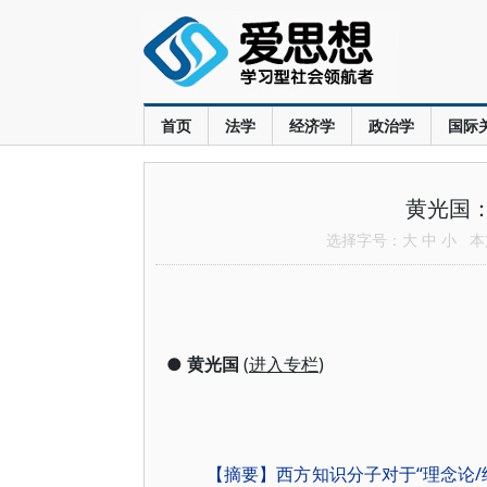
首页
法学
经济学
政治学
国际
黄光国：
选择字号：
大
中
小
本文
●
黄光国
(
进入专栏
)
【摘要】西方知识分子对于“理念论/