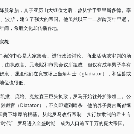
世降服希腊，其子亚历山大继位之后，曾从学于亚里斯多德。率
及、波斯，建立了强大的帝国。他虽然以三十二岁龄英年早逝，
年间，希腊文化却传播各地。
宗教
广场的中心是大家集会、进行政治讨论、商业活动或审判的场
体，由执政官、元老院和市民会议所组成，但仅有成年男子享有
隶，强迫他们在竞技场上当角斗士（gladiator），和猛兽或
地位也很低。
，凯撒、庞培、克拉森三巨头执政，罗马开始往外扩张领土。公
成为终身独裁官（Diatator），不久即遭到暗杀，他的养子奥古斯都继
帝国奠下雄厚的根基。从此罗马改行帝制，实行奴隶制的君主专
君时代”，罗马进入全盛时期，成为人口逾五千万的庞大帝国。