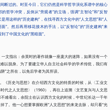
有间断过的。时至今日，它们仍然是科学哲学演化系谱中的核心
的哲学冲突，反倒从“旁观者”的立场，强调“主智论”和“反智
是用这样的“历史建构”，在找寻西方文化中的“人文思想”和“人
面”。然后再用移花接木的手法，以“反智论”的“历史建构”来
看到了中国文化的“黑暗面”。
”》一文指出：余英时的著作就像一座庞大的迷阵，如果没有一个
也难以脱身。为了要建立华人自主社会科学的学术传统，我们有
陷阱”之所在，以免后学者为其所误。
人。《历史与思想》在介绍西方文化的特质的时候，从〈工业文
典时代之人文思想〉（1960），再往上追溯〈文艺复兴与人文思
人都不难看出，余院士在认识西方文化的时候，中世纪长达一千年
他忽略掉了。他一心想要掌握欧洲“人文思想”的来龙去脉，却只看“光