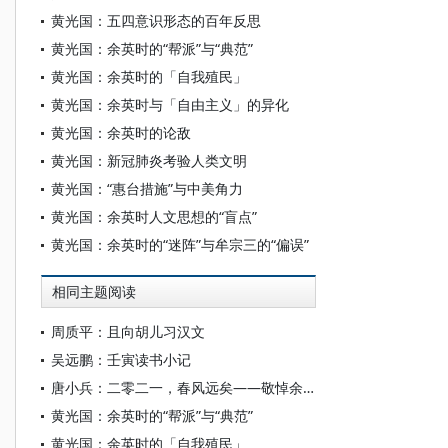
黄光国：五四意识形态的百年反思
黄光国：余英时的“帮派”与“典范”
黄光国：余英时的「自我殖民」
黄光国：余英时与「自由主义」的异化
黄光国：余英时的论敌
黄光国：新冠肺炎考验人类文明
黄光国：“惠台措施”与中美角力
黄光国：余英时人文思想的“盲点”
黄光国：余英时的“迷阵”与牟宗三的“偏误”
相同主题阅读
周质平：且向胡儿习汉文
吴远鹏：壬寅读书小记
唐小兵：二零二一，春风远矣——敬悼余英时先生
黄光国：余英时的“帮派”与“典范”
黄光国：余英时的「自我殖民」