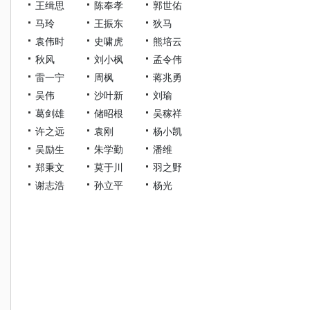
王缉思
陈奉孝
郭世佑
马玲
王振东
狄马
袁伟时
史啸虎
熊培云
秋风
刘小枫
孟令伟
雷一宁
周枫
蒋兆勇
吴伟
沙叶新
刘瑜
葛剑雄
储昭根
吴稼祥
许之远
袁刚
杨小凯
吴励生
朱学勤
潘维
郑秉文
莫于川
羽之野
谢志浩
孙立平
杨光