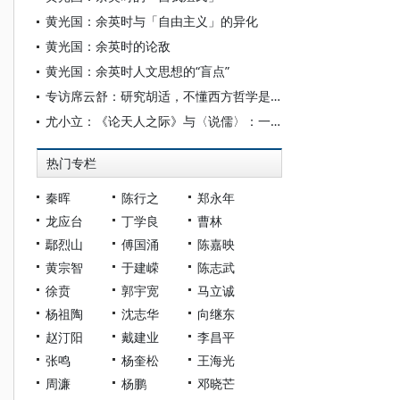
黄光国：余英时与「自由主义」的异化
黄光国：余英时的论敌
黄光国：余英时人文思想的“盲点”
专访席云舒：研究胡适，不懂西方哲学是个严重的缺陷
尤小立：《论天人之际》与〈说儒〉：一个现代学术史的考察
热门专栏
秦晖
陈行之
郑永年
龙应台
丁学良
曹林
鄢烈山
傅国涌
陈嘉映
黄宗智
于建嵘
陈志武
徐贲
郭宇宽
马立诚
杨祖陶
沈志华
向继东
赵汀阳
戴建业
李昌平
张鸣
杨奎松
王海光
周濂
杨鹏
邓晓芒