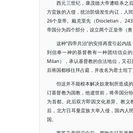
西元三世纪，康茂德大帝遭暗杀之后
方蛮族的入侵，统治阶级发生内讧，人
26个皇帝。戴克里先（Diocletian
帝国分为四个部分，设立两个正皇帝（奥古斯
这种“四帝共治”的安排再度引起内战，由君
到信奉一神的基督教有一种团结信众的精神
Milan），承认基督教的合法地位，又
后将国都移往拜占庭，并改名为君士坦丁
但这并不能根本解决奴隶制所造成的危机。
订基督教为国教，他逝世前，将帝国分
为首都。此后双方即因文化差异、教义
后，北方日耳曼蛮族大举入侵，国内人民
国。