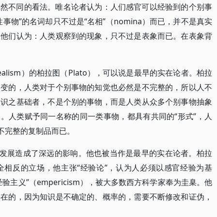
截然不同的看法。唯名论者认为：人们感官可以经验到的个别事
事物”的名词却只不过是“名相”（nomina）而已，并不是真实
。他们认为：人类观察到的现象，只不过是表象而已。在表象背
ealism）的柏拉图（Plato），可以说是最早的实在论者。柏拉
不变的，人类对于个别事物的知觉也必然是不完整的，所以人不
知识之基础者，不是个别的事物，而是人类从众多个别事物抽象
dea）。人类赋予同一名称的同一类事物，都具有共同的“形式”，人
”不完整的复制品而已。
学发展造成了深远的影响。他也被当作是最早的实在论者。柏拉
全相反的立场，他主张“经验论”，认为人必须以感官经验为基
主义”（empericism），被大多数西方科学家奉为圭臬。他
实在的，因为知识是不确定的、概率的，需要不断修改和证伪，