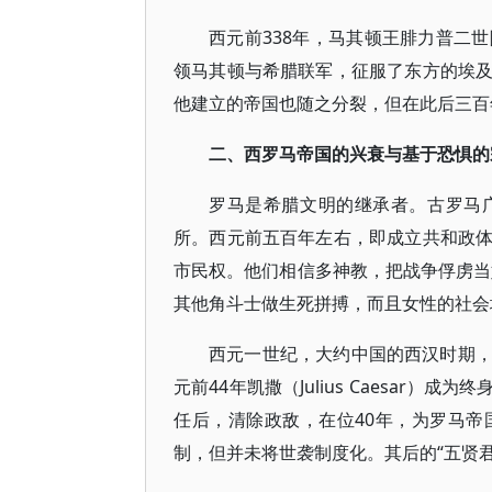
西元前338年，马其顿王腓力普二
领马其顿与希腊联军，征服了东方的埃
他建立的帝国也随之分裂，但在此后三百
二、西罗马帝国的兴衰与基于恐惧的
罗马是希腊文明的继承者。古罗马
所。西元前五百年左右，即成立共和政
市民权。他们相信多神教，把战争俘虏当奴
其他角斗士做生死拼搏，而且女性的社会
西元一世纪，大约中国的西汉时期
元前44年凯撒（Julius Caesar）
任后，清除政敌，在位40年，为罗马
制，但并未将世袭制度化。其后的“五贤