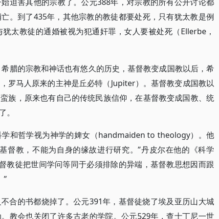
始迫害其他的宗教了。公元388年，对宗教的所有公开讨论都
亡。到了435年，其他宗教的教徒都要处死，只有犹太教是例
太教徒的通婚被视为犯通奸罪，女人要被处死（Ellerbe，
），希腊的宗教和神话也有悠久的历史，基督教变成国教以后，希
罗马人原来的主神是丘必特（Jupiter）。基督教变成国教以
的蛮族，原来也有自己的传统民族信仰，在基督教变成国教、统
了。
学视为神学的婢女（handmaiden to theology）。他
解基督教，不能为自身的缘故进行研究。”丹皮尔在他的《科学
e）中说：“基督教徒把世间学问等同于必须排除的异端，基督教思想因而跟
。”
不合的书都烧掉了。公元391年，基督徒烧了埃及亚历山大城
。教会也关闭了许多古老的学院。公元529年，查士丁尼一世