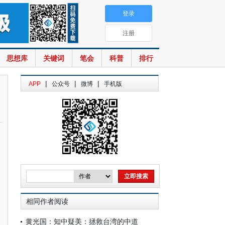
登录
注册
思想库
关键词
笔会
科普
排行
|
|
|
APP
公众号
微博
手机版
相同作者阅读
黄光国：知中疑美：拯救台湾的中道