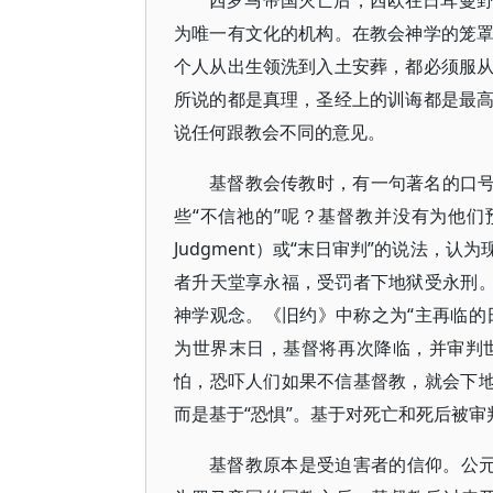
西罗马帝国灭亡后，西欧在日耳曼
为唯一有文化的机构。在教会神学的笼
个人从出生领洗到入土安葬，都必须服
所说的都是真理，圣经上的训诲都是最
说任何跟教会不同的意见。
基督教会传教时，有一句著名的口号
些“不信祂的”呢？基督教并没有为他们预
Judgment）或“末日审判”的说法
者升天堂享永福，受罚者下地狱受永刑。
神学观念。《旧约》中称之为“主再临的日子”
为世界末日，基督将再次降临，并审判
怕，恐吓人们如果不信基督教，就会下地
而是基于“恐惧”。基于对死亡和死后被审
基督教原本是受迫害者的信仰。公元38