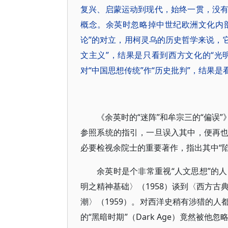
复兴、启蒙运动到现代，始终一贯，没
概念。余英时忽略掉中世纪欧洲文化内部
论”的对立，用柯灵乌的历史哲学来说，它
文主义”，结果是只看到西方文化的“光明
对“中国思想传统”作“历史批判”，结果是
《余英时的“迷阵”和牟宗三的“偏误
参照系统的指引，一旦误入其中，便再
必要检视余院士的重要著作，指出其中“
余英时是个非常重视“人文思想”的
明之精神基础〉（1958）谈到〈西方古
潮〉（1959）。对西洋史稍有涉猎的
的“黑暗时期”（Dark Age）竟然被