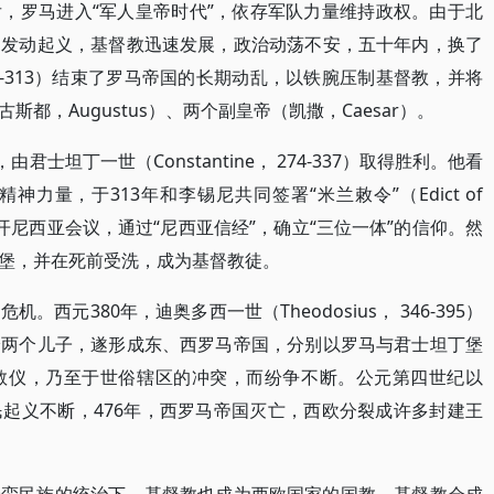
，罗马进入“军人皇帝时代”，依存军队力量维持政权。由于北
民发动起义，基督教迅速发展，政治动荡不安，五十年内，换了
， 243-313）结束了罗马帝国的长期动乱，以铁腕压制基督教，并将
都，Augustus）、两个副皇帝（凯撒，Caesar）。
士坦丁一世（Constantine， 274-337）取得胜利。他看
力量，于313年和李锡尼共同签署“米兰敕令”（Edict of
召开尼西亚会议，通过“尼西亚信经”，确立“三位一体”的信仰。然
堡，并在死前受洗，成为基督教徒。
西元380年，迪奥多西一世（Theodosius， 346-395）
给两个儿子，遂形成东、西罗马帝国，分别以罗马与君士坦丁堡
教仪，乃至于世俗辖区的冲突，而纷争不断。公元第四世纪以
起义不断，476年，西罗马帝国灭亡，西欧分裂成许多封建王