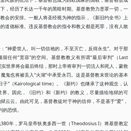
野蛮民族的统治下，基督教也成为西欧国家的国教，基督教会成
罩下，经历了长达一千年的黑暗时期。基督教势力垄罩一切，一
从教会的安排。一般人将圣经视为神的指示，《新旧约全书》上
高的道德标准。违反基督教会的指令和教义都是死罪，没有人敢
：“神爱世人。叫一切信祂的，不至灭亡，反得永生”。对于那
留任何“宽容”的空间。基督教教义有所谓“最后审判”（Last
，认为现实世界将会最后终结，那时上帝将审判一切活人和死人，蒙救
魔鬼也将被丢入“火湖”中承受永罚。这是基督教末世论的基本
（Kairological time）。《新约》也继承了这种观念，认
世界。因此，《旧约》和《新约》的教义，尽量描绘地狱的可
狱云云。由此可见，基督教徒对于神的信仰，不是基于“爱”，
判的恐惧。
0年，罗马皇帝狄奥多西一世（Theodosius I）将基督教定