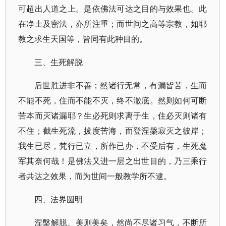
可超出人道之上。是依佛法可达之目的与效果也。此
在净土及密法，亦所注重；而世间之高等宗教，如耶
教之求生天国等，皆同有此种目的。
三、生死解脱
后世胜进非不善；然诸行无常，有漏皆苦，生而
不能不死，住而不能不灭，终不澈底。然则如何可断
苦本而灭诸漏耶？生必死则求离于生，住必灭则诸有
不住；截生死流，拔度苦海，而登涅槃寂灭之彼岸；
我生已尽，梵行已立，所作已办，不受后有，生死魔
军其奈何哉！是佛法又进一层之出世目的，乃三乘行
者共达之效果，而为世间一般教学所不逮。
四、法界圆明
涅槃解脱、美则美矣，然尚不尽诸习气，不断所