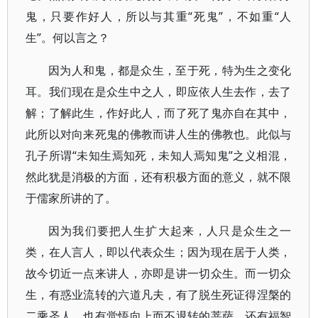
鬼，只要作好人，所以与其重“死鬼”，不如重“人
生”。何以言之？
因为人和鬼，都是众生，至于死，特为生之变化
耳。我们现在是众生中之人，即应依人生去作，去了
解；了解此生，作好此人，而了死了鬼亦自在其中，
此所以对向来死鬼的佛教而讲人生的佛教也。此似与
孔子所谓“未知生焉知死，未知人焉知鬼”之义相混，
然此犹是消极的方面，还有积极方面的意义，就不限
于儒家所讲的了。
因为我们要把人生扩大起来，人只是众生之一
类，在人言人，即以代表众生；因为现在居于人类，
故今切近一点来讲人，亦即是讲一切众生。而一切众
生，有惑业流转的六道凡夫，有了脱生死证得涅槃的
二乘圣人，也有觉悟向上而不退转的菩萨，还有福智