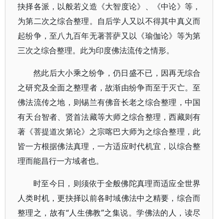
抉择各派，以般若义造《大智度论》、《中论》等，
为第二次之综合整理。自后学人又以不得其中真义而
起纷争，至八九百年无著菩萨又以《瑜伽论》等为第
三次之综合整理。此为印度佛法流传之情形。
然此后大小乘之纷争，仍日盛不已，因再无综合
之研究及全面之整理者，故渐由纷争而至于灭亡。至
佛法流传之地，则锡兰有佛音长老之综合整理，中国
有天台智者、贤首法藏等大师之综合整理，西藏则有
著《菩提道次第论》之宗喀巴大师为之综合整理，此
皆一方根据佛法真理，一方适应时代机宜，以综合整
理而能昌行一方域者也。
时至今日，则须依于全般佛陀真理而适应全世界
人类时机，更抉择以前各时域佛法中之精要，综合而
整理之，故有“人生佛教”之集说。学佛法的人，读尽