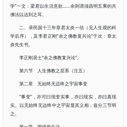
学”一文：梁君以生活意欲……余则谓须昌明五乘的共
佛法以达到之耳。
二、录民国十三年章君太炎一信（见人生观的科
学后序），及李君正刚“余之佛教复兴论”于次：章太
炎先生书。
李正刚居士“余之佛教复兴论”。
第六节 人生佛教之层系（注五）
第二章 无始终无边终之宇宙事变
“事变”，亦可曰现变实事，亦曰现实，亦曰真现
实。以无始终无边终中之宇宙显其义相，兹分三节明
之。
第一节 因缘所生法