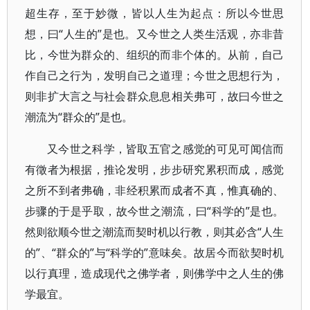
超生存，至于妙微，皆以人生为起点：所以今世思
想，曰“人生的”是也。又今世之人类生活观，亦非昔
比，今世为群众的、组织的而非个体的。从前，自己
作自己之行为，发明自己之道理；今世之思想行为，
则非扩大言之与社会群众息息相关弗可，故曰今世之
潮流为“群众的”是也。
又今世之科学，皆取五官之感觉的可见可闻信而
有徵者为根据，推论发明，步步研究累积而成，感觉
之所不到者弗确，非经积累而成者不真，惟真确的、
步骤的于是乎取，故今世之潮流，曰“科学的”是也。
然则欲顺今世之潮流而契时机以行教，则其必含“人生
的”、“群众的”与“科学的”意味矣。故居今而欲契时机
以行真理，造成现代之佛学者，则佛学中之人生的佛
学最宜。