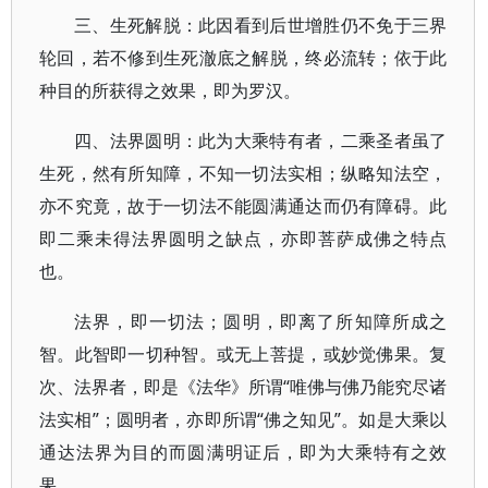
三、生死解脱：此因看到后世增胜仍不免于三界
轮回，若不修到生死澈底之解脱，终必流转；依于此
种目的所获得之效果，即为罗汉。
四、法界圆明：此为大乘特有者，二乘圣者虽了
生死，然有所知障，不知一切法实相；纵略知法空，
亦不究竟，故于一切法不能圆满通达而仍有障碍。此
即二乘未得法界圆明之缺点，亦即菩萨成佛之特点
也。
法界，即一切法；圆明，即离了所知障所成之
智。此智即一切种智。或无上菩提，或妙觉佛果。复
次、法界者，即是《法华》所谓“唯佛与佛乃能究尽诸
法实相”；圆明者，亦即所谓“佛之知见”。如是大乘以
通达法界为目的而圆满明证后，即为大乘特有之效
果。