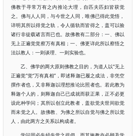
佛教于寻常万有之内推论大理，自匹夫匹妇皆获觉
之。佛与人人同，与今世之人同，唯佛已得此觉悟，
详明其所以得觉之轨，令人循轨而皆得之，盖可以验
诸行非徒载诸言而已也。故佛教有二部分：一、佛以
无上正遍觉觉察万有真相；一、佛更详此所以察悟之
法以教人：一则谈理、一则实验也。
乙、佛学的两大原则佛教之目的，为道人以“无上
正遍觉”觉“万有真相”，即述释迦已履之成法，非凭空
撰作者也，又非释迦以理想推论比照者也。若此教为
释迦个人的，则释迦自己已成就而获正果，正不必更
设此种学问；其所以创立此教者，盖欲觉夫世间欲觉
而未觉之人。故佛教、为佛之所以自觉与佛之所以觉
人，由此两方之关系以构成者。
学问固必先经先觉之提倡，而其施教亦必顾及学