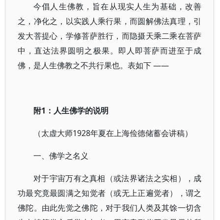
今倡人生佛教，旨在从现实人生为基础，改善
之，净化之，以实践人乘行果，而圆解佛法真理，引
发大菩提心，学修菩萨胜行，而隐摄天乘二乘在菩萨
中，直达法界圆明之极果。即人即菩萨而进至于成
佛，是人生佛教之不共行果也。表如下 ——
附1：人生佛学的说明
（太虚大师1928年夏在上海俭德储蓄会讲稿）
一、佛学之名义
对于宇宙万有之真相（或法界诸法之实相），成
功最究竟最圆满之知觉者（或无上正遍觉者），谓之
佛陀。由此先觉之佛陀，对于我们人类及其馀一切含