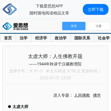
下载爱思想APP
立即下载
随时随地阅读精品文章
登录
注册
首页
法学
经济学
政治学
国际关系
社会学
太虚大师：人生佛教开题
——1944年秋讲于汉藏教理院
选择字号：
大
中
小
本文共阅读 3778 次 更新时间：
2022-01-01 23:59
进入专题：
人间佛教
佛学
●
太虚大师