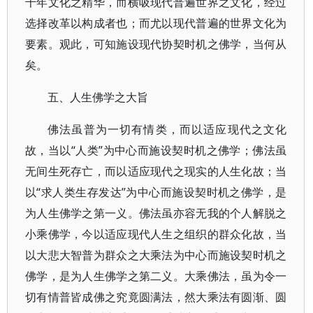
千年文化之精华，而横吸现代普遍世界之文化，经过
选择改革以构成者也；而尤以现代普遍的世界文化为
要素。观此，可知施设现代协契时机之佛学，当何从
矣。
五、人生佛学之大旨
佛法虽普为一切有情类，而以适应现代之文化
故，当以“人类”为中心而施设契时机之佛学；佛法虽
无间生死存亡，而以适应现代之现实的人生化故；当
以“求人类生存发达”为中心而施设契时机之佛学，是
为人生佛学之第一义。佛法虽亦容无我的个人解脱之
小乘佛学，今以适应现代人生之组织的群众化故，当
以大悲大智普为群众之大乘法为中心而施设契时机之
佛学，是为人生佛学之第二义。大乘佛法，虽为令一
切有情普皆成佛之究竟圆满法，然大乘法有圆渐、圆