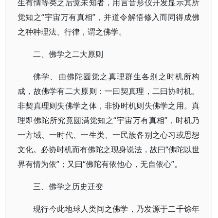
生有情等类之后觉未知者，用言音形仪开发显示其所
觉知之“宇宙万有真相”，并道令解悟修入而同得成佛
之种种理法、行律，谓之佛学。
二、佛学之二大原则
佛学、由佛陀圆觉之真理群生各别之时机所构
成，故佛学有二大原则：一曰契真理，二曰协时机。
非契真理则失佛学之体，非协时机则失佛学之用。真
理即佛陀所究竟圆满觉知之“宇宙万有真相”，时机乃
一方域、一时代、一生类、一民族各别之心习或思想
文化。必协时机而有佛陀之现身说法，故曰“佛陀以世
界有情为依”；又曰“佛陀有依他心，无自依心”。
三、佛学之历史迁变
现行今此地球人类间之佛学，乃发源于二千馀年