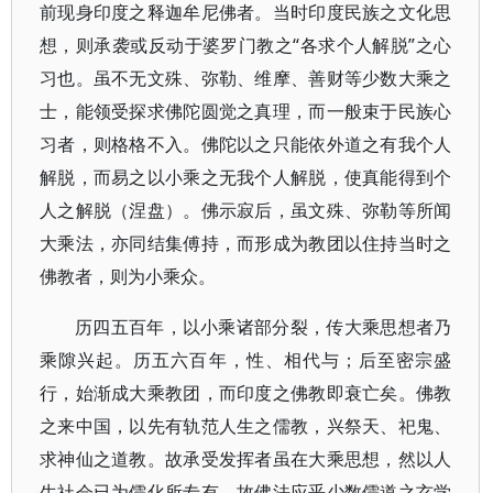
前现身印度之释迦牟尼佛者。当时印度民族之文化思
想，则承袭或反动于婆罗门教之“各求个人解脱”之心
习也。虽不无文殊、弥勒、维摩、善财等少数大乘之
士，能领受探求佛陀圆觉之真理，而一般束于民族心
习者，则格格不入。佛陀以之只能依外道之有我个人
解脱，而易之以小乘之无我个人解脱，使真能得到个
人之解脱（涅盘）。佛示寂后，虽文殊、弥勒等所闻
大乘法，亦同结集傅持，而形成为教团以住持当时之
佛教者，则为小乘众。
历四五百年，以小乘诸部分裂，传大乘思想者乃
乘隙兴起。历五六百年，性、相代与；后至密宗盛
行，始渐成大乘教团，而印度之佛教即衰亡矣。佛教
之来中国，以先有轨范人生之儒教，兴祭天、祀鬼、
求神仙之道教。故承受发挥者虽在大乘思想，然以人
生社会已为儒化所专有，故佛法应乎少数儒道之玄学