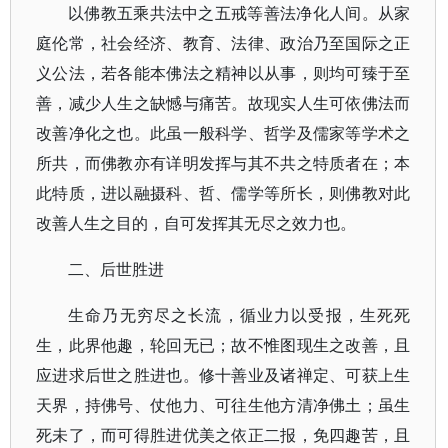
以佛教五乘共法中之五戒等善法净化人间。从家
庭伦常，社会经济、教育、法律、政治乃至国际之正
义公法，若各能本佛法之精神以从事，则均可臻于至
善，减少人生之缺憾与痛苦。故现实人生可依佛法而
改善净化之也。此虽一般科学、哲学及儒家等学术之
所共，而佛教亦有详明发挥与其不共之特质者在；本
此特质，进以融摄科、哲、儒学等所长，则佛教对此
改善人生之目的，自可发挥其无尽之效力也。
二、后世胜进
生命乃无穷尽之长流，循业力以受报，生死死
生，此界他趣，轮回无已；故不惟图现生之改善，且
应进求后世之胜进也。修十善业及诸禅定、可获上生
天界，持佛号、仗他力、可往生他方清净佛土；虽生
死未了，而可得胜进优美之依正二报，免四趣苦，且