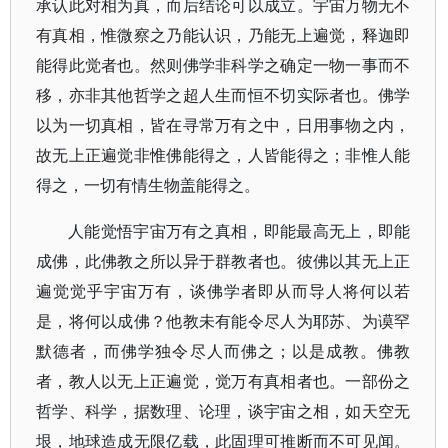
承认此对相为真，而后结论可以成立。宇宙万物无不
有真相，惟微察之乃能认识，乃能无上遍觉，释迦即
能得此觉者也。然则佛学非科学之确定一物一事而不
移，亦非其他哲学之超人生而恒不切实际者也。佛学
以为一切真相，皆在寻常万有之中，日用事物之内，
故无上正遍觉非惟佛能得之，人皆能得之；非惟人能
得之，一切有情生物盖能得之。
人能觉悟宇宙万有之真相，即能最高无上，即能
成佛，此佛教之所以异于群教者也。彼佛以其无上正
遍觉觉乎宇宙万有，谈佛学者即从而导人将何以若
是，将何以成佛？他教未有能令尽人为耶苏、为谟罕
默德者，而佛学独令尽人而佛之；以是成教。佛教
者，教人以无上正遍觉，觉万有真相者也。一部份之
哲学、科学，据数理、论理，谈宇宙之相，如天空无
垠，地球造成无限亿载，此固理可推断而不可见闻。