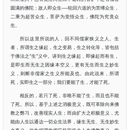
圆满的佛陀；故人即众生──轮回六道的为苦缚众生，
二乘为超苦众生，菩萨为觉悟众生，佛陀为究竟众
生。
所以这里所说的人，回不同儒家狭义之人。生
者，所谓生之缘起，生之变易，生之转化等，皆包括
于佛法之“生”义中。讲到生之缘起，即缘起而有生，
是即生而无生之因缘本空义，更有无生而生之妙生
义，则断非儒家之生义所能及也。由此说来，所谓
死，实即生之一部分；我们要能了生，才能了死。
相反的，若只了死，非唯不能了生，而且也不能
了死。所以，基于上述之消极意义，既可革除向来佛
教之弊习，改善现实人生；而由扩大之积极意义，尤
能由人生以通达一切众生法界，缘生无生、无生妙生