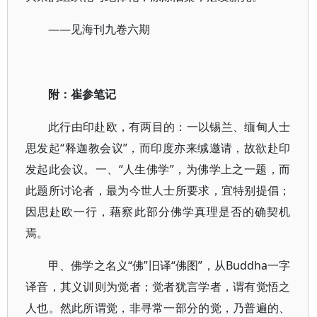
——见海刊九卷六期
附：崔参笔记
此行由印赴欧，有两目的：一以锡兰、缅甸人士
思发起“释迦教会议”，而印度亦来缄邀请，故欲赴印
发起此会议。一、“人生佛学”，为佛学上之一题，而
此题所讨论者，最为今世人士所要求，宜特别提倡；
因思赴欧一行，藉察此部分佛学真理是否的确契机
焉。
甲、佛学之名义“佛”旧译“佛图”，从Buddha一字
译音，其义训则为觉者；觉者犹言学者，谓有觉悟之
人也。然此所谓觉，非寻常一部分的觉，乃普遍的、