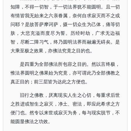
知障，不得一切智，于一切法界犹不能圆明。且一切
有情皆我无始来之六亲眷属，奈何自求寂灭而不之或
问耶？是故菩萨摩诃萨，摄一切众生为己体，痛等切
肤，大悲充溢而度尽为誓。历经时劫，广求无边福
智，尽断二障习气，终乃圆明法界而融遍无碍矣。是
大乘至极之效果，亦佛法究竟之目的也。
是四重为全部佛法所包容之目的。然以言终极，
惟法界圆明之佛果始为究竟，亦可谓此乃全部佛教之
真正目的；前三层皆为达此之方便也。
旧行之佛教，厌离现实人生之心切，每重求后世
之胜进或智生之寂灭，净土、密法，即应此希求之方
便门也。然专以来世或寂灭为务，每与现实脱节，不
能圆显佛法之功效。