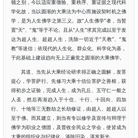
顿之别，今以适应重徵验、重秩序、重证据之现代科
学化故，当以圆渐的大乘法为中心而施设契时机之佛
学，是为人生佛学之第三义。故“人生佛学”者，当暂
置“天”、“鬼”等于不论。且从“人生”求其完成以至于发
达为超人生、超超人生，洗除一切近于“天教”、“鬼
教”等迷信；依现代的人生化、群众化、科学化为基，
于此基础上建设趋向无上正遍觉之圆渐的大乘佛学。
其道、当先从大乘经论研求得正确之圆解，发菩
提心，学菩萨行。先修习大乘十信位菩萨之善根，获
得初步之证验，完成人生，成为孔丘、五守仁一般之
人圣，然后再渐趋入于十住、十行、十回向、四加
行、十地等三无数劫之长劫修证，由超人、超超人以
至于佛。而其建立，则当有专以修学及宣传与辩理于
佛学为职业之僧团，及普收全民众之学会，使皆成为
大乘的组织化与纪律化，涤除旧染，湛发新光。