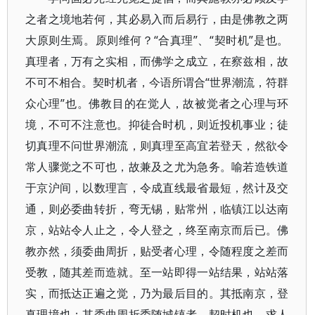
之者之境地若何，其必易入而后易行，由是佛教之两
大原则生焉。原则维何？“合真理”、“契时机”是也。
真理者，万有之实相，而佛学之成立，在察兹相，故
不可不相合。契时机者，今语所谓合“世界潮流，符群
众心理”也。佛教目的在觉人，故被觉者之心理与环
境，不可不注意也。抑徒合时机，则近投机事业；徒
切真理不问世界潮流，则真理至高宜若登天，然欲令
常人骤觉之不可也，故兼及之尤为急务。喻若造铁道
于京沪间，以数理言，令成直线最省最短，然计及交
通，则必委曲转折，弯无锡，贴常州，临镇江以达南
京，站站令人止之，令人登之，终至南京而后已。佛
教亦然，须委曲周折，贴受者心理，令随程度之差而
受教，随其差而造就。至一站即得一站结果，站站落
实，而抵达正遍之觉，乃为最后目的。其抵南京，登
真理境也；其委曲周折委随城镇者，契时机也。求人