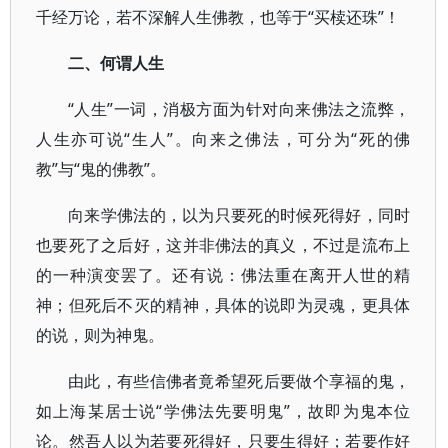
千经万论，若不深解人生佛教，也等于“买椟还珠”！
二、何谓人生
“人生”一词，消极方面为针对向来佛法之流弊，
人生亦可说“生人”。向来之佛法，可分为“死的佛
教”与“鬼的佛教”。
向来学佛法的，以为只要死的时候死得好，同时
也要死了之后好，这并非佛法的真义，不过是流布上
的一种演变罢了。还有说：佛法重在离开人世的精
神；但死后不灭的精神，具体的说即为灵魂，更具体
的说，则为神鬼。
由此，有些信佛者竟希望死后要做个享福的鬼，
如上海某居士说“学佛法先要明鬼”，故即为鬼本位
论。然吾人以为若要死得好，只要生得好；若要作好