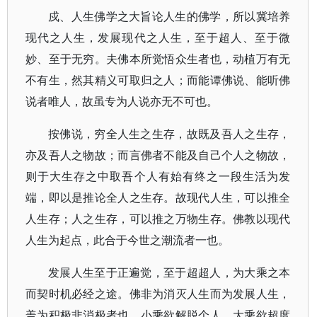
戍、人生佛学之大旨论人生的佛学，所以冀培养
现代之人生，发展现代之人生，至于超人、至于微
妙、至于无穷。夫佛本所觉悟众生者也，动植万有无
不有生，然其精义可取归之人；而能谭佛说、能听佛
说者唯人，故虽专为人说亦无不可也。
按佛说，穷全人生之生存，故既及吾人之生存，
亦及吾人之物故；而言佛者不能及自己个人之物故，
则于大生存之中取吾个人有始有终之一段生活为发
端，即以是推论全人之生存。故现代人生，可以推全
人生存；人之生存，可以推之万物生存。佛教以现代
人生为起点，此合于今世之潮流者一也。
发展人生至于正遍觉，至于超超人，为大乘之本
而契时机必经之途。佛非为消灭人生而为发展人生，
盖为积极非消极者也。小乘欲解脱个人，大乘欲超度