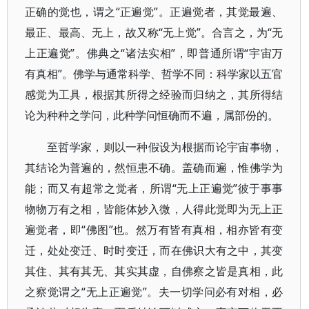
正确的觉也，谓之“正遍觉”。正遍觉者，其觉最遍、
最正、最高、无上，故又称“无上觉”。合言之，为“无
上正遍觉”。佛典之“诸法实相”，即普通所谓“宇宙万
有真相”。佛学与通常科学、哲学不同：科学家以五官
感觉为工具，根据其所得之经验而归纳之，其所得结
论为种种之学问，此种学问恒确而不遍，属部份的。
至哲学家，则以一种假设为根据而论宇宙事物，
其结论为普遍的，然恒患不确。盖确而遍，惟佛学为
能；而又有超常之觉者，所谓“无上正遍觉”彼于事事
物物万有之相，皆能体妙入微，人得此觉即为无上正
遍觉者，即“佛图”也。然万有皆有真相，相亦皆有变
迁，处处变迁、时时变迁，而在佛识大有之中，其变
其住、其有其无、其实其虚，自佛察之皆是真相，此
之察觉谓之“无上正遍觉”。夫一切学问必有对相，必