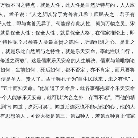
与万物不同之特点，就是人性，此人性是自然所特与的，人人应
人。孟子说：“人之所以异于禽兽者几希！庶民去之，君子有
乎人性，即与禽兽无异了。苟能保存此人性，就为万物之灵。宋
点就是保全人性；保全人性，就是保全人格，在儒家推论上，即
之特性呢？只须将人类最高贵之德性，所谓恻隐之心、是非之
之，就是乐此自然所与之特性，就是乐天安命。率此性以自行，
“修道之谓教”。这是儒家乐天安命的人生解决。儒家与前唯物论
素如何，生前如何，死后如何，都不否定，亦不肯定，而只要将
便是圣人、贤人了。孟子称孔子为“自生民以来，未之有也”，
“五十而知天命。”他知道了天命后，就各事都抱着个乐天安命
一个人能够乐天安命，就可以“六合之外，存而不论”。而他的精
到“朝闻道，夕死可矣”。闻道后连死也不能动他的心，他的人
、有思想的人，可说大概是第三、第四种人，若第五种真正儒家