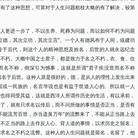
人有了这种思想，可算对于人生问题粗枝大略的有了解决，较第
种人更进一步了，不以生养、死葬为问题，而以如何不朽为问题
立德，其次立功，其次立言”。一个人有德风布于人间，或建功
传于后代，则这个人的精神思想及姓名，后世的人就永远纪念
之不朽。大概中国之士君子，都是致力于名之不朽，衣、食、住
而名不称，倒深引为憾事，这就是所谓“君子疾没世而名不称
留名于后世。这种人原是很好的，德，是从人的理性上发生出来
国或一民族的，名言学说也是有益于世道人心的。所以就一人
，也得同受其益，这就是西洋人所谓作历史的生活，有以承前，
重了，就有只求名以传后，而不问所做的事情是否正当，是否有
不能流芳百世，亦当遗臭万年”的流弊来了，不能从正当路上去
从不正当的路上去作反人心、背人道的事情，以求历史之留名；
要求名之不朽之流弊。这种人的人生问题就是留名，名留了，他