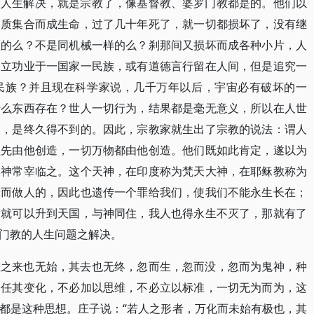
种人生解决，就是宗教了，像基督教、婆罗门教都是的。他们以
物质集合而成生命，过了几十年死了，就一切都损坏了，没有继
虚的么？不是同机械一样的么？刹那间又损坏而成各种小片，人
，立功业于一国家一民族，或有道德言行留在人间，但是追究一
民族？并且现在科学家说，几千万年以后，宇宙必有破坏的一
什么东西存在？世人一切行为，结果都是毫无意义，所以在人世
义，是终久得不到的。因此，宗教家就生出了宗教的说法：谓人
祖先由他创造，一切万物都由他创造。他们既如此肯定，遂以为
天神常宰临之。这个天神，在印度称为梵天大神，在耶稣教称为
罪而做人的，因此也遗传一个罪给我们，使我们不能永生长在；
后就可以升到天国，与神同住，我人也得永生不灭了，那就有了
门教的人生问题之解决。
生之来也无始，其去也无终，忽而生，忽而没，忽而为鬼神，种
，任其变化，不必加以思维，不必立以标准，一切无为而为，这
都是这种思想。庄子说：“若人之形者，万化而未始有极也，其