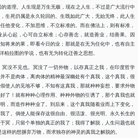
回的道理。人生现是万生无极，现在之人生，不过是广大流行中
来，生死仍属是永久轮回的。生既如此广大，无始无终，此人生
全任他变化，不加思维，不立标准的。而在佛法上，则有标准，
业从心起，心可自立标准；心存善念，就造善业，结善果。因
欲知将来的果，即看今日的业；那就是在无为任化中，也有自主
洋柏拉图的学说，也有无为转化迁善之思想。
，冥没不见也。冥没了一切外物，以存真正之我，在印度哲学
我并不是肉体，离肉体的精神最深幽处有个真我，这个真我，很
。假使人的见地不够，不知有这真我，那就种种妄想，要求外物
不好了！就有种种心理作用、种种外物的引诱了，那个真我也就
光明，而造作种种业了。到后来，这个真我随着业而上下变化，
真我了。倘使人能保存这很自由、很活泼、很光明、永久长生的
归于冥，只留个单独的真正的我了；我得了解脱，人生问题也就
都是这样的想摒弃万物，而求独存的神灵的真我之解脱的。