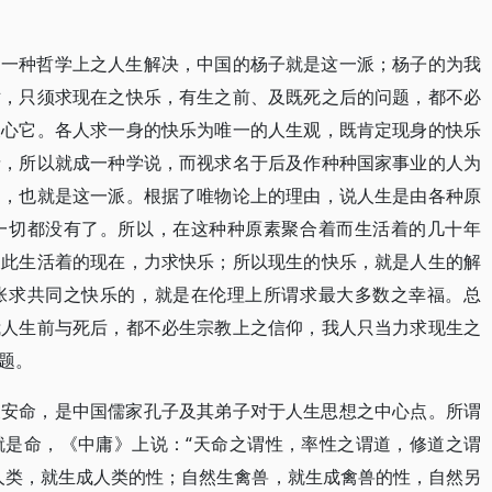
是一种哲学上之人生解决，中国的杨子就是这一派；杨子的为我
世，只须求现在之快乐，有生之前、及既死之后的问题，都不必
关心它。各人求一身的快乐为唯一的人生观，既肯定现身的快乐
情，所以就成一种学说，而视求名于后及作种种国家事业的人为
道，也就是这一派。根据了唯物论上的理由，说人生是由各种原
一切都没有了。所以，在这种种原素聚合着而生活着的几十年
乘此生活着的现在，力求快乐；所以现生的快乐，就是人生的解
张求共同之快乐的，就是在伦理上所谓求最大多数之幸福。总
我人生前与死后，都不必生宗教上之信仰，我人只当力求现生之
题。
天安命，是中国儒家孔子及其弟子对于人生思想之中心点。所谓
就是命，《中庸》上说：“天命之谓性，率性之谓道，修道之谓
人类，就生成人类的性；自然生禽兽，就生成禽兽的性，自然另