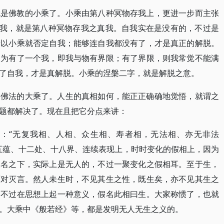
就是佛教的小乘了。小乘由第八种冥物存我上，更进一步而主张
假我，就是第八种冥物存我之真我。自我实在是没有的，不过是
所以小乘就否定自我；能够连自我都没有了，才是真正的解脱。
因为有了一个我，即我与物有界限；有了界限，则我常觉不能满
了自我，才是真解脱。小乘的涅槃二字，就是解脱之意。
是佛法的大乘了。人生的真相如何，能正正确确地觉悟，就谓之
题都解决了。现在且把它分点来讲：
：“无复我相、人相、众生相、寿者相，无法相、亦无非法
五蕴、十二处、十八界、连续表现上，时时变化的假相上，因为
假名之下，实际上是无人的，不过一聚变化之假相耳。至于生，
面对灭言。然人未生时，不见其生之性，既生矣，亦不见其生之
，不过在思想上起一种意义，假名此相曰生。大家称惯了，也就
。大乘中《般若经》等，都是发明无人无生之义的。