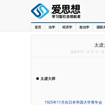
首页
法学
经济学
政治学
国际
太虚
选择字号：
大
中
小
本文
●
太虚大师
1925年11月在日本帝国大学青年会