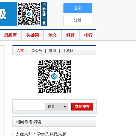
登录
注册
思想库
关键词
笔会
科普
排行
|
|
|
APP
公众号
微博
手机版
相同作者阅读
太虚大师：学佛先从做人起