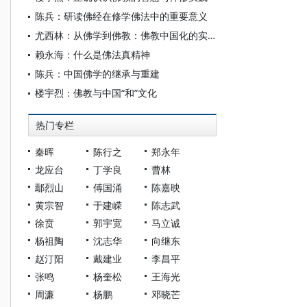
陈兵：研读佛经在修学佛法中的重要意义
尤西林：从佛学到佛教：佛教中国化的实质
赖永海：什么是佛法真精神
陈兵：中国佛学的继承与重建
楼宇烈：佛教与中国“和”文化
热门专栏
秦晖
陈行之
郑永年
龙应台
丁学良
曹林
鄢烈山
傅国涌
陈嘉映
黄宗智
于建嵘
陈志武
徐贲
郭宇宽
马立诚
杨祖陶
沈志华
向继东
赵汀阳
戴建业
李昌平
张鸣
杨奎松
王海光
周濂
杨鹏
邓晓芒