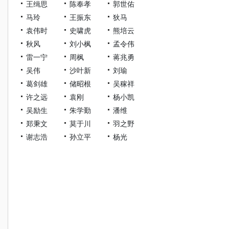
王缉思
陈奉孝
郭世佑
马玲
王振东
狄马
袁伟时
史啸虎
熊培云
秋风
刘小枫
孟令伟
雷一宁
周枫
蒋兆勇
吴伟
沙叶新
刘瑜
葛剑雄
储昭根
吴稼祥
许之远
袁刚
杨小凯
吴励生
朱学勤
潘维
郑秉文
莫于川
羽之野
谢志浩
孙立平
杨光