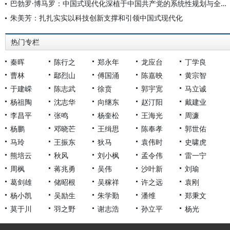
巴勃罗·博马罗：中国式现代化深植于中国共产党的系统性规划与全方位治理实践
朱美芳：扎扎实实以科技创新支撑和引领中国式现代化
热门专栏
秦晖
陈行之
郑永年
龙应台
丁学良
曹林
鄢烈山
傅国涌
陈嘉映
黄宗智
于建嵘
陈志武
徐贲
郭宇宽
马立诚
杨祖陶
沈志华
向继东
赵汀阳
戴建业
李昌平
张鸣
杨奎松
王海光
周濂
杨鹏
邓晓芒
王缉思
陈奉孝
郭世佑
马玲
王振东
狄马
袁伟时
史啸虎
熊培云
秋风
刘小枫
孟令伟
雷一宁
周枫
蒋兆勇
吴伟
沙叶新
刘瑜
葛剑雄
储昭根
吴稼祥
许之远
袁刚
杨小凯
吴励生
朱学勤
潘维
郑秉文
莫于川
羽之野
谢志浩
孙立平
杨光