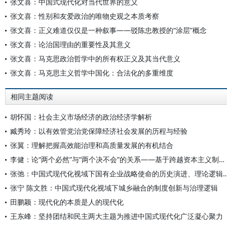
张文喜：中国式现代化对当代世界的意义
张文喜：性别和友爱政治的唯物史观之本质考察
张文喜：正义难道仅仅是一种叙事——驳陈忠教授的“涂层”概念
张文喜：论治国理由的重要性及其意义
张文喜：马克思政治哲学中的所有权正义及其当代意义
张文喜：马克思主义哲学中国化：合法化的多重维度
相同主题阅读
胡怀国：社会主义市场经济的政治经济学解析
臧秀玲：以有效管党治党保障经济社会发展的历程与经验
张翼：理解把握高效能治理和高质量发展的有机结合
李健：论“两个必然”与“两个决不会”的关系——基于跨越资本主义制度“卡夫丁峡谷”设想的反思
张弛：中国式现代化视域下国有企业战略使命的历史演进
张宁 陈文胜：中国式现代化视域下城乡融合的制度创新与治理逻辑
田鹏颖：现代化的本质是人的现代化
王东峰：坚持团结和民主两大主题为推进中国式现代化广泛凝心聚力