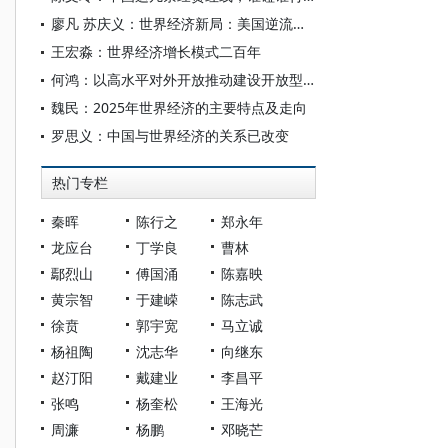
廖凡 苏庆义：世界经济新局：美国逆流、南方崛起与中国担当
王宏淼：世界经济增长模式二百年
何鸿：以高水平对外开放推动建设开放型世界经济
魏民：2025年世界经济的主要特点及走向
罗思义：中国与世界经济的关系已改变
热门专栏
秦晖
陈行之
郑永年
龙应台
丁学良
曹林
鄢烈山
傅国涌
陈嘉映
黄宗智
于建嵘
陈志武
徐贲
郭宇宽
马立诚
杨祖陶
沈志华
向继东
赵汀阳
戴建业
李昌平
张鸣
杨奎松
王海光
周濂
杨鹏
邓晓芒