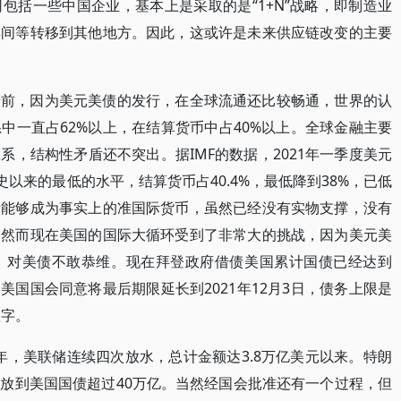
包括一些中国企业，基本上是采取的是“1+N”战略，即制造业
车间等转移到其他地方。因此，这或许是未来供应链改变的主要
情前，因为美元美债的发行，在全球流通还比较畅通，世界的认
中一直占62%以上，在结算货币中占40%以上。全球金融主要
，结构性矛盾还不突出。据IMF的数据，2021年一季度美元
史以来的最低的水平，结算货币占40.4%，最低降到38%，已低
债能够成为事实上的准国际货币，虽然已经没有实物支撑，没有
。然而现在美国的国际大循环受到了非常大的挑战，因为美元美
，对美债不敢恭维。现在拜登政府借债美国累计国债已经达到
，美国国会同意将最后期限延长到2021年12月3日，债务上限是
数字。
16年，美联储连续四次放水，总计金额达3.8万亿美元以来。特朗
放到美国国债超过40万亿。当然经国会批准还有一个过程，但