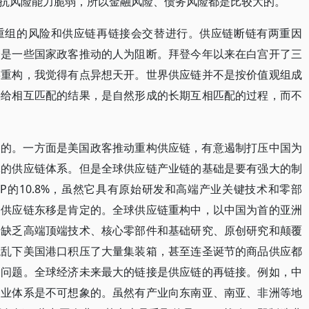
抗风险能力脆弱，所以金融风险、债务风险都是比较大的。
重组的风险和供应链再链接会交替进行。供应链断链有两重因
个是一些国家政客推动的人为阻断。拜登今年以来在白宫开了三
链重构，我觉得有点异想天开。世界供应链并不是按价值观组成
供给相互匹配的结果，是自然形成的长期互相匹配的过程，而不
大的。一方面是美国政客推动重构供应链，有意遏制打压中国为
体的供应链体系。但是全球供应链产业链的基础是要有强大的制
P的10.8%，虽然它具有原始研发和高端产业关键技术和零部
，供应链东移是肯定的。全球供应链重构中，以中国为首的亚洲
们缺乏高端顶端技术、核心零部件和基础研究、原创研究和颠覆
混乱下美国港口积压了大量集装箱，甚至连圣诞节的商品供应都
的问题。全球经济未来最大的链接是供应链的再链接。例如，中
造业体系是不可想象的。虽然有产业向东南亚、南亚、非洲等地