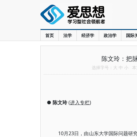
首页
法学
经济学
政治学
国际
陈文玲：把
选择字号：
大
中
小
本文
●
陈文玲
(
进入专栏
)
10月23日，由山东大学国际问题