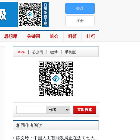
登录
注册
思想库
关键词
笔会
科普
排行
|
|
|
APP
公众号
微博
手机版
相同作者阅读
陈文玲：中国人工智能发展正在迈向七大跃迁