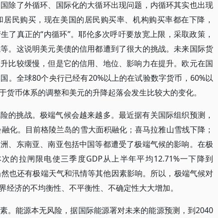
美国除了外循环、国际化的大循环出现问题，内循环其实也出现
和居民购买，现在美国的居民购买率、机构购买率都在下降，
产生了真正的“内循环”。耶伦多次呼吁要放宽上限，采取政策，
税等。这说明美元美债的信用都遭到了很大的挑战。未来国际货
上升比较缓慢，但是它的信用、地位、影响力在提升。欧元在国
。全球80个央行已经有20%以上的在试验数字货币，60%以
于货币体系的调整和美元的升降起落会发生比较大的变化。
风险的挑战。极端气候会越来越多。最近据有关国际组织预测，
都会融化。目前格陵兰岛的雪大面积融化；喜马拉雅山雪线下降；
美洲、东南亚、南亚包括中国等都遭受了极端气候的影响。在极
的拉闸限电使三季度GDP从上半年平均12.71%一下降到
，当然也还有极端天气和汛情等其他因素影响。所以，极端气候对
界经济的不均衡性、不平衡性、不确定性大大增加。
素。能源本无风险，据国际能源署对未来的能源预测，到2040