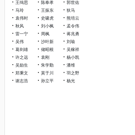
王缉思
陈奉孝
郭世佑
马玲
王振东
狄马
袁伟时
史啸虎
熊培云
秋风
刘小枫
孟令伟
雷一宁
周枫
蒋兆勇
吴伟
沙叶新
刘瑜
葛剑雄
储昭根
吴稼祥
许之远
袁刚
杨小凯
吴励生
朱学勤
潘维
郑秉文
莫于川
羽之野
谢志浩
孙立平
杨光