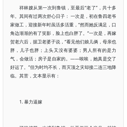
祥林嫂从第一次到鲁镇，至最后“老了”，共十多
年。其间有过两次舒心日子： 一次是，初在鲁四老爷
家做工，迎接新年时虽活多活重，“然而她反满足，口
角边渐渐的有了笑影，脸上也白胖了。”一次是，再嫁
贺老六后，据卫老婆子说，“看见他们娘儿俩，母亲也
胖，儿子也胖；上头又没有婆婆；男人所有的是力
气，会做活；房子是自家的。——唉唉，她真是交了
好运了。”但为时均不长，而灭顶之灾却接二连三地降
临。其苦，文本显示有：
1. 暴力逼嫁