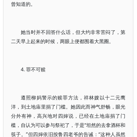
曾知道的。
她当时并不回答什么话，但大约非常苦闷了，第
二天早上起来的时候，两眼上便都围着大黑圈。
4. 罪不可赎
遵照柳妈警示的赎罪方法，祥林嫂以十二元鹰
洋，到土地庙里捐了门槛。她因此而神气舒畅，眼光
分外有神，高兴地对四婶说，已经在土地庙捐了门
槛，自认为可以参与祭祀了，于是“坦然的去拿酒杯和
筷子。”但四婶依旧按鲁四老爷的告诫：“这种人虽然