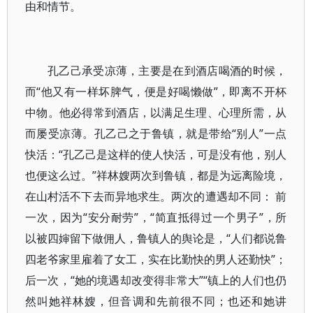
由和情节。
孔乙己承受凉薄，主要是在到酒店喝酒的时候，
而“他又有一样坏脾气，便是好喝懒做”，即离不开杯
中物。他必得常到酒店，以满足生理、心理所需，从
而屡受凉薄。孔乙己之于鲁镇，就是带给“别人”一点
快活：“孔乙己是这样的使人快活，可是没有他，别人
也便这么过。”祥林嫂两次到鲁镇，都是为远离险境，
在山村活不下去而异地求生。两次的遭遇却不同： 前
一次，因为“安分耐劳”，“简直抵得过一个男子”，所
以被四婶留下做佣人，鲁镇人的舆论是，“人们都说鲁
四老爷家里雇着了女工，实在比勤快的男人还勤快”；
后一次，“她的境遇却改变得非常大”“镇上的人们也仍
然叫她祥林嫂，但音调和先前很不同；也还和她讲