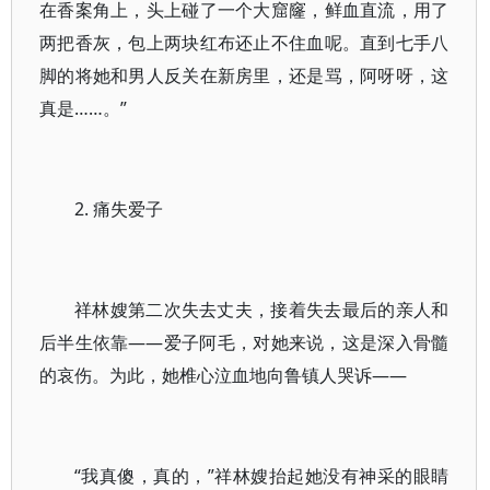
在香案角上，头上碰了一个大窟窿，鲜血直流，用了
两把香灰，包上两块红布还止不住血呢。直到七手八
脚的将她和男人反关在新房里，还是骂，阿呀呀，这
真是……。”
2. 痛失爱子
祥林嫂第二次失去丈夫，接着失去最后的亲人和
后半生依靠——爱子阿毛，对她来说，这是深入骨髓
的哀伤。为此，她椎心泣血地向鲁镇人哭诉——
“我真傻，真的，”祥林嫂抬起她没有神采的眼睛