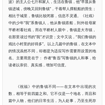
波》的主人公七斤和家人，生活在鲁镇，他“早晨从鲁
镇进城，傍晚又回到鲁镇”，干着帮人撑航船的营生；
相比于城里，鲁镇比较闭塞，信息不灵通。《社戏》
中的少年“我”系鲁镇人，他从鲁镇搭船，到外祖母家
平桥村看社戏，而在平桥村人眼中，鲁镇是大市镇，
在那里读过书的“我”才识货；文中又说，“我们鲁镇的
戏比小村里的好得多”。以上几篇中的鲁镇，在文本中
的情况虽然不同，却都是为适应写作需要而设置的地
名。主要用意在于： 作者“鲁迅”写鲁镇的人和事，给
读者以亲切、真实感，增加可信度。
《祝福》中的鲁镇不同——在文本中出现的次
数，相等于前四篇之和。它不仅是一个地名，而且和
篇中人物，他们的日常生活，为人处事，乃至生死存