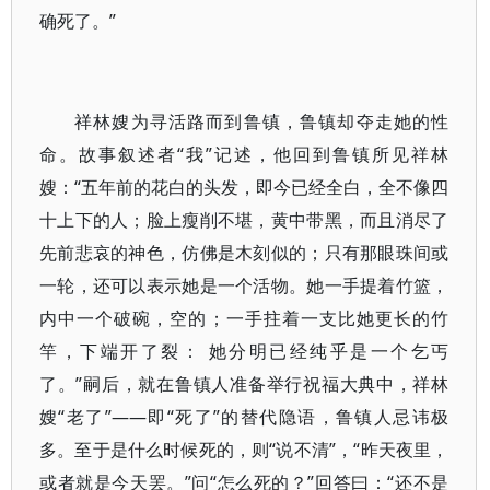
确死了。”
祥林嫂为寻活路而到鲁镇，鲁镇却夺走她的性
命。故事叙述者“我”记述，他回到鲁镇所见祥林
嫂：“五年前的花白的头发，即今已经全白，全不像四
十上下的人；脸上瘦削不堪，黄中带黑，而且消尽了
先前悲哀的神色，仿佛是木刻似的；只有那眼珠间或
一轮，还可以表示她是一个活物。她一手提着竹篮，
内中一个破碗，空的；一手拄着一支比她更长的竹
竿，下端开了裂： 她分明已经纯乎是一个乞丐
了。”嗣后，就在鲁镇人准备举行祝福大典中，祥林
嫂“老了”——即“死了”的替代隐语，鲁镇人忌讳极
多。至于是什么时候死的，则“说不清”，“昨天夜里，
或者就是今天罢。”问“怎么死的？”回答曰：“还不是