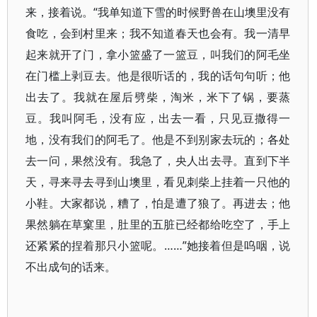
来，接着说。“我单知道下雪的时候野兽在山墺里没有
食吃，会到村里来；我不知道春天也会有。我一清早
起来就开了门，拿小篮盛了一篮豆，叫我们的阿毛坐
在门槛上剥豆去。他是很听话的，我的话句句听；他
出去了。我就在屋后劈柴，淘米，米下了锅，要蒸
豆。我叫阿毛，没有应，出去一看，只见豆撒得一
地，没有我们的阿毛了。他是不到别家去玩的；各处
去一问，果然没有。我急了，央人出去寻。直到下半
天，寻来寻去寻到山墺里，看见刺柴上挂着一只他的
小鞋。大家都说，糟了，怕是遭了狼了。再进去；他
果然躺在草窠里，肚里的五脏已经都给吃空了，手上
还紧紧的捏着那只小篮呢。……”她接着但是呜咽，说
不出成句的话来。