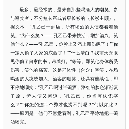
最多、最经常的，是来自那些喝酒人的嘲笑。参
与嘲笑者，不分短衣帮或者穿长衫的（长衫主顾）。
据文本，“孔乙己一到店，所有喝酒的人便都看着他
笑。”为什么笑？——孔乙己带来快活，增加酒兴。笑
他什么？——“孔乙己，你脸上又添上新伤疤了！”“你
一定又偷了人家的东西了！”“什么清白？我前天亲眼
见你偷了何家的书，吊着打。”等等。即笑他身体所受
伤害，笑他的痛苦。这是群体性（合众）嘲笑，在场
喝酒的人统统加入。酒客的嘲笑，还具有连续性，即
不停地嘲笑：“孔乙己喝过半碗酒，涨红的脸色渐渐复
了原，旁人便又问道，‘孔乙己，你当真认识字
么？’”“你怎的连半个秀才也捞不到呢？”何以如此？
——原因是，他们不愿意看到，孔乙己平静地把一碗
酒喝完。