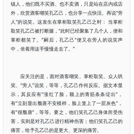
镇人，他们既不买酒、也不卖酒，只是站在店内或店
外，欣赏酒客嘲笑孔乙己，也分享一点快活。再说“旁
人”的说笑。这发生在掌柜取笑孔乙己之时： 当掌柜
取笑孔乙己被打断腿，“此时已经聚集了几个人，便和
掌柜都笑了。”嗣后，孔乙己“便又在旁人的说笑声
中，坐着用这手慢慢走去了。”
应关注的是，面对酒客嘲笑、掌柜取笑、众人哄
笑、“旁人”说笑，等等，孔乙己作何反应。据文本显
示，其反应有“涨红了脸，额上的青筋条条绽出”，
有“立刻显出颓唐不安模样，脸上笼上了一层灰色”，
有“很颓唐”，等等。要之，他们笑孔乙己身体所受伤
害，实则是对孔乙己进行精神伤害；他们笑孔乙己的
痛苦，给予孔乙己的是更大、更深的痛苦。