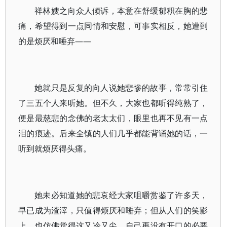
祥林嫂之向众人倾诉，本意在舒缓郁积在胸的悲
痛，希望得到一点同情和安慰，可事实相反，她遭到
的是烦厌和唾弃——
她就只是反复的向人说她悲惨的故事，常常引住
了三五个人来听她。但不久，大家也都听得纯熟了，
便是最慈悲的念佛的老太太们，眼里也再不见有一点
泪的痕迹。后来全镇的人们几乎都能背诵她的话，一
听到就烦厌得头痛。
她未必知道她的悲哀经大家咀嚼赏鉴了许多天，
早已成为渣滓，只值得烦厌和唾弃；但从人们的笑影
上，也仿佛觉得这又冷又尖，自己再没有开口的必要