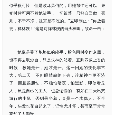
似乎很可怜，但是败坏风俗的，用她帮忙还可以，祭
祀时候可用不着她沾手，一切饭菜，只好自己做，否
则，不干不净，祖宗是不吃的。”立即制止：“你放着
罢，祥林嫂！”这是对祥林嫂的当头棒喝，致命一击：
她像是受了炮烙似的缩手，脸色同时变作灰黑，
也不再去取烛台，只是失神的站着。直到四叔上香的
时候，教她走开，她才走开。这一回她的变化非常
大，第二天，不但眼睛窈陷下去，连精神也更不济
了。而且很胆怯，不独怕暗夜，怕黑影，即使看见
人，虽是自己的主人，也总惴惴的，有如在白天出穴
游行的小鼠；否则呆坐着，直是一个木偶人。不半
年，头发也花白起来了，记性尤其坏，甚而至于常常
忘却了去淘米。