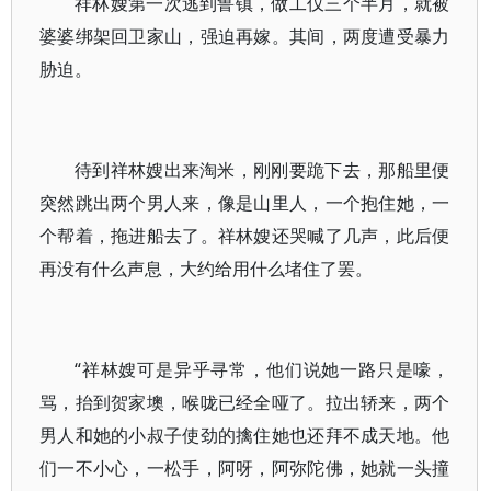
祥林嫂第一次逃到鲁镇，做工仅三个半月，就被
婆婆绑架回卫家山，强迫再嫁。其间，两度遭受暴力
胁迫。
待到祥林嫂出来淘米，刚刚要跪下去，那船里便
突然跳出两个男人来，像是山里人，一个抱住她，一
个帮着，拖进船去了。祥林嫂还哭喊了几声，此后便
再没有什么声息，大约给用什么堵住了罢。
“祥林嫂可是异乎寻常，他们说她一路只是嚎，
骂，抬到贺家墺，喉咙已经全哑了。拉出轿来，两个
男人和她的小叔子使劲的擒住她也还拜不成天地。他
们一不小心，一松手，阿呀，阿弥陀佛，她就一头撞