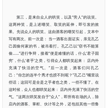
第三，是来自众人的哄笑，以及“旁人”的说笑。
这两种笑，是上述嘲笑、取笑的延伸，即引发的效
果。先说众人的哄笑。这由酒客的嘲笑引起，文本中
写有两次。前一次是： 当一酒客出面证实，亲见孔乙
己因偷何家的书，被吊着打。孔乙己以“窃书不能算
偷……”进行争辩，接着“便是难懂的话，什么‘君子固
穷’，什么‘者乎’之类，引得众人都哄笑起来： 店内外
充满了快活的空气。”后一次是，酒客们问孔乙
己：“你怎的连半个秀才也捞不到呢？”孔乙己“嘴里说
些话；这回可是全是之乎者也之类，一些不懂了。在
这时候，众人也都哄笑起来： 店内外充满了快活的空
气。”这两次哄笑发自于“众人”，即所有在场的人，除
店内的酒客、掌柜、伙计等之外，还包括其他一些鲁