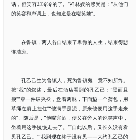
话，但笑容却冷冷的了。”祥林嫂的感受是：“从他们
的笑容和声调上，也知道是在嘲笑她”。
在鲁镇，两人各自结束了卑微的人生，结束得悲
惨凄凉。
孔乙己生为鲁镇人，死为鲁镇鬼，竟不知所终。
按“我”的叙述，最后在酒店看到的孔乙己：“黑而且
瘦”“穿一件破夹袄，盘着两腿，下面垫一个蒲包，用
草绳在肩上挂住”“他满手是泥，原来他便用这手走来
的”。随后是，“他喝完酒，便又在旁人的说笑声中，
坐着用这手慢慢走去了。”“自此以后，又长久没有看
见孔乙己。”“我到现在终于没有见——大约孔乙己的