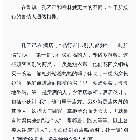
在鲁镇，孔乙己和祥林嫂更大的不同，在于所接
触的鲁镇人迥然相异。
孔乙己在酒店，“品行却比别人都好”——此所
谓“别人”，第一是所有买酒喝的人，即诸多顾客。这
些顾客区别为两类，一类是短衣帮，他们花四文铜钱
买一碗酒，靠柜外站着热热的喝了休息；一类为穿长
衫的，他们踱进店面隔壁的房子里，要酒要菜，慢慢
地坐喝。第二是卖酒的人，含酒店掌柜，酒店伙计，
包括小伙计“我”，他们属于店方。另外就是店内外的
其他人，这些人与顾客、掌柜等合而为众人，再就是
有时聚集来的“几个人”，即邻居、路人等等。以上各
类人组成“别人”，孔乙己到酒店喝酒时，处于被“别
人”围看的境地，发生种种交集与纠葛。