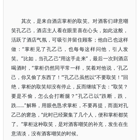
其次，是来自酒店掌柜的取笑。对酒客们肆意嘲
笑孔乙己，酒店主人看在眼里喜在心头，如此这般，
活跃了酒店气氛，可吸引并留住顾客；他自己也这样
做：“掌柜见了孔乙己，也每每这样问他，引人发
笑。”比如，当孔乙己“用这手走来”，最后一次到酒店
喝酒时，“掌柜仍然同平常一样，笑着对他说，‘孔乙
己，你又偷了东西了！’”孔乙己虽然以“不要取笑！”回
绝，掌柜的取笑却没有停止，反而继续下去：“取笑？
要是不偷，怎么会打断腿？”孔乙己以“跌断，跌，
跌……”解释，用眼色恳求掌柜，不要再提，而面对孔
乙己的窘急，“此时已经聚集了几个人，便和掌柜都笑
了。”掌柜这种取笑，是对酒客嘲笑的补充，发生在生
意清淡，没有酒客嘲笑的时候。