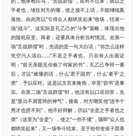
的，他单枪匹马，“舌战群儒”，应对不过来，就以之
乎者也，堵住对方的嘴，使之接不上话，不能继续奚
落他。由此而以“引得众人都哄笑起来”收场，结束一
场“战斗”。这实际是孔乙己的“斗争”策略，体现出他
的随机应变。再者，还要具体分析当时情况。在第一
场“舌战群儒”时，先说的是一句大白话：“你怎么这样
凭空污人清白……”不是之乎者也。只在有人出面证
明：“前天亲眼见你偷了何家的书”，孔乙己争辩一番
后，才以“难懂的话，什么‘君子固穷’，什么‘者乎’之
类”，予以应对。这是以文言来掩饰，毕竟“窃书”是事
实。在第二场“舌战群儒”时，他没有以口语回答，先
是“显出不屑置辩的神气”，接着，对方嘲笑他“连半个
秀才也捞不到”，他不好辩解，仍以“全是之乎者也之
类”（这里为“全是”），使之“一些不懂”，随即“众人也
都哄笑起来”，又一场争斗结束。至于给邻舍孩子茴香