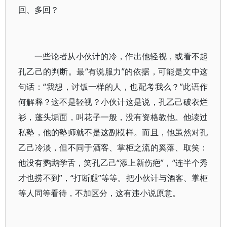
回、多回？
一些论者从小伙计的冷，作出他轻视，或看不起
孔乙己的判断。最“有说服力”的依据，可能是文中这
句话：“我想，讨饭一样的人，也配考我么？”此语作
何解释？这不是轻视？小伙计这是说，孔乙己破衣烂
衫，蓬头垢面，叫花子一般，没有资格教他。他读过
私塾，他的塾师就不是这副模样。而且，他虽然对孔
乙己冷淡，但不同于酒客、掌柜之流的奚落、取笑：
他没有鹦鹉学舌，笑孔乙己“添上新伤疤”，“连半个秀
才也捞不到”，“打断腿”等等。把小伙计与酒客、掌柜
等人同等看待，不加区分，这有违小说原意。