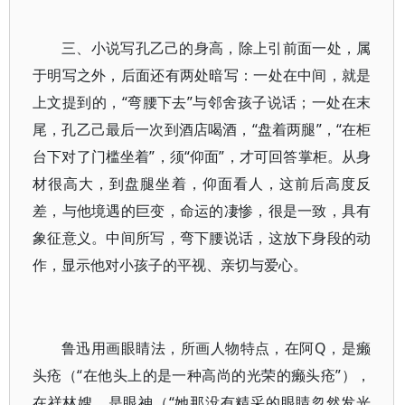
三、小说写孔乙己的身高，除上引前面一处，属
于明写之外，后面还有两处暗写：一处在中间，就是
上文提到的，“弯腰下去”与邻舍孩子说话；一处在末
尾，孔乙己最后一次到酒店喝酒，“盘着两腿”，“在柜
台下对了门槛坐着”，须“仰面”，才可回答掌柜。从身
材很高大，到盘腿坐着，仰面看人，这前后高度反
差，与他境遇的巨变，命运的凄惨，很是一致，具有
象征意义。中间所写，弯下腰说话，这放下身段的动
作，显示他对小孩子的平视、亲切与爱心。
鲁迅用画眼睛法，所画人物特点，在阿Q，是癞
头疮（“在他头上的是一种高尚的光荣的癞头疮”），
在祥林嫂，是眼神（“她那没有精采的眼睛忽然发光