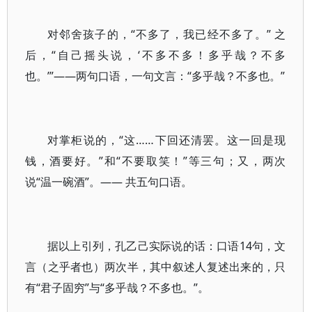
对邻舍孩子的，“不多了，我已经不多了。” 之
后，“自己摇头说，‘不多不多！多乎哉？不多
也。’”——两句口语，一句文言：“多乎哉？不多也。”
对掌柜说的，“这……下回还清罢。这一回是现
钱，酒要好。”和“不要取笑！”等三句；又，两次
说“温一碗酒”。—— 共五句口语。
据以上引列，孔乙己实际说的话：口语14句，文
言（之乎者也）两次半，其中叙述人复述出来的，只
有“君子固穷”与“多乎哉？不多也。”。