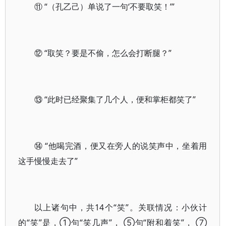
⑪ “（孔乙己）单说了一句‘不要取笑！’”
⑫ “取笑？要是不偷，怎么会打断腿？”
⑬ “此时已经聚集了几个人，便和掌柜都笑了”
⑭ “他喝完酒，便又在旁人的说笑声中，坐着用
这手慢慢走去了”
以上诸句中，共14个“笑”。关联情况：小伙计
的“笑”是，①句“笑几声”， ⑤句“附和着笑”， ⑦