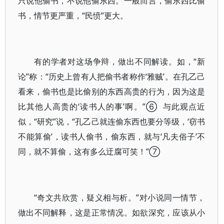
只说他偷书，不说他偷东西。一般而言，偷东西比偷
书，情节更严重，“民愤”更大。
有的学者对这场争辩，做出不同解读。如，“新
论”称：“历史上曾有人把偷书者称作‘雅贼’。在孔乙己
看来，偷书也是比偷别的东西高贵的行为，因为这是
比其他人高贵的‘读书人的事’啊。”⑥ 与此观点近
似，“研究”说，“孔乙己就连偷东西也要分等级，‘窃书
不能算偷’，读书人偷书，偷东西，就与‘凡夫俗子’不
同，就不算偷，这有多么迂腐可笑！”⑦
“奇文共欣赏，疑义相与析。”对小说同一情节，
做出不同解释，这是正常情况。如欲深究，应该从小