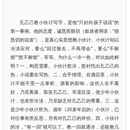
孔乙己教小伙计写字，是他“只好向孩子说话”的
第一事例。他的态度，诚恳而殷切（叙述者用语：“很
恳切的说道”），是真心实意想教小伙计。小伙计却以
冷淡应对，要么“回过脸去，不再理会”，要么“不耐
烦”“愈不耐烦”，等等。为什么一冷一热，对比如此鲜
明？一，构思需要。小伙计愈冷，愈衬托出孔乙己的
热，小说重在写热。二，合乎情理。在酒店里，小伙
计不能不受一点掌柜、酒客的影响，这些人全不看
好，乃至奚落、取笑孔乙己。耳濡目染，使少年小伙
计，也有所冷淡，乃至缺乏对孔乙己的尊重。三，这
是少年小伙计所为。成年（20多年后的）小伙计，已
对往事有所反思，另有对孔乙己的评价。四，小伙计
的冷，“有一回”就可以了。教一回就遇冷，还能教几