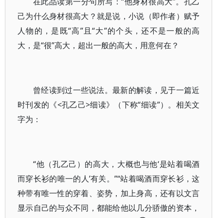
在此品读第一分句所写：“他身材很高大”。孔乙
己为什么身材很高大？就是说，小说（即作者）赋予
人物的，是既“高”且“大”的个头，还不是一般的高
大，是“很”高大，超出一般的高大，用意何在？
曾经读到过一些说法。最新的解读，见于一篇近
时刊发的《<孔乙己>细读》（下称“细读”）。相关文
字为：
“他（孔乙己）的高大，大概也与他‘是站着喝酒
而穿长衫的唯一的人’有关。”“站着喝酒而穿长衫，这
种带有唯一性的穿着、姿势，加上身高，还有以文言
显示自己的与众不同，都能给他以几分骄傲的资本，