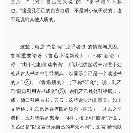
豆后，“（对）自己摇头说”的：“多乎哉？不多
也。”这是孔乙己的自言自语，不是对小孩子说的，也
不是说给其他人听的。
这些，就是“总是满口之乎者也”的情况与原因。
鲁学重要论著《鲁迅小说新论》（下称“新论”）
称：“由于他相信‘读书高’，所以他讲起话来习惯于处
处从古人书本中引经据典，以显示自己是一个读过书
的人” ④。《鲁迅研究》（下称“研究”）说，孔乙
己“随口引用古书成文” ⑤。说孔乙己处处引经据典，
或，随口引用古书，云云，这些说法均非事实。如上
文所述，孔乙己是在有限的场合（两次），才以之乎
者也，应对酒客的戏耍。同样，按上引“细读”所说，
孔乙己是“以文言显示自己的与众不同”，文言“给他以