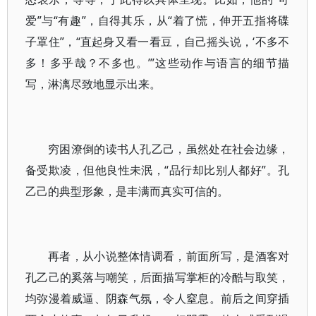
爱”与“有趣”，自得其乐，从“着了慌，伸开五指将碟
子罩住”，“直起身又看一看豆，自己摇头说，‘不多不
多！多乎哉？不多也。’”这些动作与语言的细节描
写，淋漓尽致地显示出来。
穷困潦倒的读书人孔乙己，虽然处在社会边缘，
备受欺凌，但他良性未泯，“品行却比别人都好”。孔
乙己的典型形象，是丰满而真实可信的。
再者，从小说整体情调看，前面所写，是酒客对
孔乙己的奚落与嘲笑，后面描写掌柜的冷酷与取笑，
均弥漫着威逼、阴森气氛，令人窒息。前后之间穿插