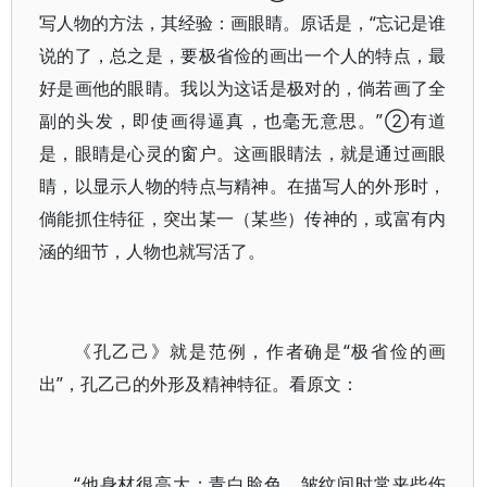
写人物的方法，其经验：画眼睛。原话是，“忘记是谁
说的了，总之是，要极省俭的画出一个人的特点，最
好是画他的眼睛。我以为这话是极对的，倘若画了全
副的头发，即使画得逼真，也毫无意思。”②有道
是，眼睛是心灵的窗户。这画眼睛法，就是通过画眼
睛，以显示人物的特点与精神。在描写人的外形时，
倘能抓住特征，突出某一（某些）传神的，或富有内
涵的细节，人物也就写活了。
《孔乙己》就是范例，作者确是“极省俭的画
出”，孔乙己的外形及精神特征。看原文：
“他身材很高大；青白脸色，皱纹间时常夹些伤