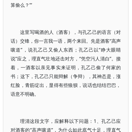
算偷么？’”
这里写喝酒的人（酒客），与孔乙己的语言（对
话）交锋，你一言我一语，两个来回。先是酒客“高声
嚷道”，说孔乙己又偷人东西；孔乙己以“睁大眼睛
说”应之，理直气壮地还击对方，“凭空污人清白”。接
着，一酒客以亲见事实来证明，孔乙己偷了何家的
书；这下，孔乙己只能辩解（争辩），其神态是，涨
红脸，青筋绽出，显得有些狼狈，说话也结结巴巴，
语意不明确。
理清这段文字，应解释以下问题：1、孔乙己应
对酒客的“高声嚷道”，为什么如此底气十足，理直气