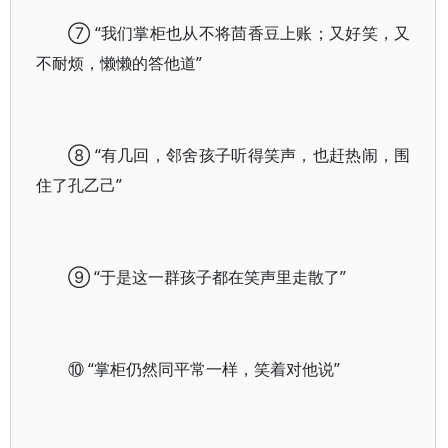
⑦ “我们掌柜也从不将茴香豆上账；又好笑，又
不耐烦，懒懒的答他道”
⑧ “有几回，邻舍孩子听得笑声，也赶热闹，围
住了孔乙己”
⑨ “于是这一群孩子都在笑声里走散了”
⑩ “掌柜仍然同平常一样，笑着对他说”