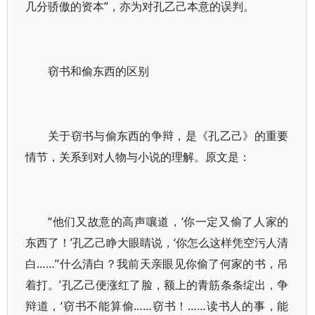
几分骄傲的资本”，亦为对孔乙己本意的误判。
窃书和偷东西的区别
关于窃书与偷东西的争辩，是《孔乙己》的重要
情节，关系到对人物与小说的理解。原文是：
“他们又故意的高声嚷道，‘你一定又偷了人家的
东西了！’孔乙己睁大眼睛说，‘你怎么这样凭空污人清
白……’‘什么清白？我前天亲眼见你偷了何家的书，吊
着打。’孔乙己便涨红了脸，额上的青筋条条绽出，争
辩道，‘窃书不能算偷……窃书！……读书人的事，能