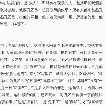
与“哄笑”的，是“众人”，即所有在现场的人，包括那些喝酒的
就取得挑逗、戏耍孔乙己，想要取得的效果：所有人都来赏鉴孔
赏鉴孔乙己，出他的洋相。但，这仅为第一场。所赏鉴的是：他
等等。（4段下）
中，自称“读书人”。这是怎么回事？下段接着补充，交代有关
“听人家背地里谈论”得来。在鲁镇，也许只有小伙计才关心一
如何引人发笑，而且留意他的过去。“孔乙己原来也读过书，但
，没有进学等，是“原来”的事，也就是他年轻时候的事，不是他
致他“愈过愈穷”。幸亏字写得好，就替人钞书，换碗饭吃。“可
伙计为孔乙己的“坏脾气”而感到“可惜”；好在“坏脾气”只有“一
只是一种“坏脾气”，不是多么严重的罪恶。这句话中，透着小伙
的味道。这种感情倾向，还表现在，对孔乙己偷窃一事的说法
的事。”他是“没有法”，是“免不了”，是“偶然”，才“做些偷窃