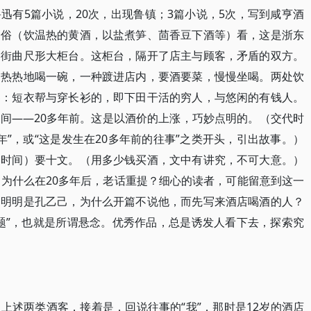
迅有5篇小说，20次，出现鲁镇；3篇小说，5次，写到咸亨酒
习俗（饮温热的黄酒，以盐煮笋、茴香豆下酒等）看，这是浙东
当街曲尺形大柜台。这柜台，隔开了店主与顾客，矛盾的双方。
，热热地喝一碗，一种踱进店内，要酒要菜，慢慢坐喝。两处饮
客：短衣帮与穿长衫的，即下田干活的穷人，与悠闲的有钱人。
间——20多年前。这是以酒价的上涨，巧妙点明的。（交代时
年”，或“这是发生在20多年前的往事”之类开头，引出故事。）
的时间）要十文。（用多少钱买酒，文中有讲究，不可大意。）
。为什么在20多年后，老话重提？细心的读者，可能留意到这一
，明明是孔乙己，为什么开篇不说他，而先写来酒店喝酒的人？
题”，也就是所谓悬念。优秀作品，总是诱发人看下去，探索究
上述两类酒客，接着是，回说往事的“我”，那时是12岁的酒店