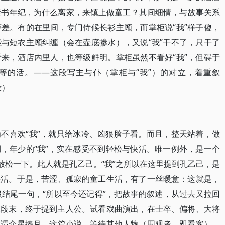
读书年纪，为什么离家，来镇上做童工？其间细情，与故事关系
差。有的在里间，专门侍候长衫主顾，而掌柜说“我”样子傻，
与短衣主顾纠缠（会在壶底掺水），又说“我”干不了，只干了
来，酒店内里人，也等级鲜明。掌柜虽然不看好“我”，但碍于
低等的活。——这段写主与仆（掌柜与“我”）的对立，着重叙
段）
不喜欢“我”，就只给冰冷、凶狠脸子看。而且，整天站着，做
，年少的“我”，实在感受不到轻松与快活。唯一例外，是一个
放松一下。此人就是孔乙己。“我”之所以在这里提到孔乙己，是
快活。于是，苦涩、孤寂的童工生活，有了一丝暖意：这就是，
段结尾一句，“所以至今还记得”，把故事的叙述，从过去又拉回
在段末，终于提到主人公。试看戏曲演出，在士卒、偏将、大将
所谓众星捧月。这篇小说，等待其他人物（围观者，即看客），