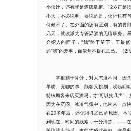
小伙计，还有就是酒店掌柜。12岁正是
不大，不必说明。要说的是，伙计也有等
侍候不了。在外面的还有区别，有的要能
几天，就改派为专管温酒的无聊职务。看
介绍人的面子，“我”终于留下，干最
述“我”的差事，而依然不提孔乙己。（2
掌柜精于算计，对人态度不同，因为
单调、无聊的事，顾客又挑剔，唠唠叨叨
特殊顾客来店买酒喝，才“可以笑几声”，
因为在沉闷、冰冷气氛中，他带来一点
在20多年后，还记得孔乙己的原因。本
到现在。时间的线索，十分清楚。——
等陆续出场后，主帅才威武亮相，这是