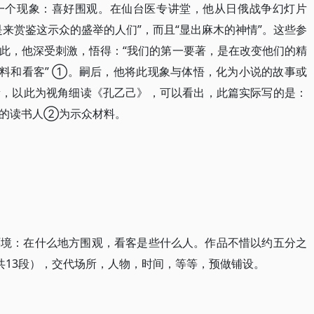
一个现象：喜好围观。在仙台医专讲堂，他从日俄战争幻灯片
来赏鉴这示众的盛举的人们”，而且“显出麻木的神情”。这些参
此，他深受刺激，悟得：“我们的第一要著，是在改变他们的精
材料和看客” ①。嗣后，他将此现象与体悟，化为小说的故事或
新，以此为视角细读《孔乙己》，可以看出，此篇实际写的是：
倒的读书人②为示众材料。
环境：在什么地方围观，看客是些什么人。作品不惜以约五分之
共13段），交代场所，人物，时间，等等，预做铺设。