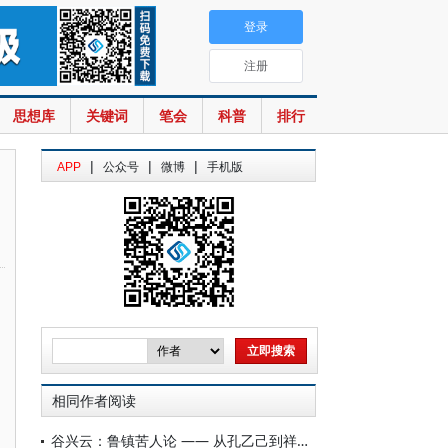
登录
注册
思想库
关键词
笔会
科普
排行
|
|
|
APP
公众号
微博
手机版
相同作者阅读
谷兴云：鲁镇苦人论 —— 从孔乙己到祥林嫂