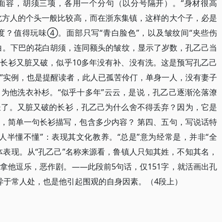
面容，胡须三项，各用一个分句（以分号隔开）。“身材很高
。北方人的个头一般比较高，而在浙东集镇，这样的大个子，必是
度？值得玩味④。面部只写“青白脸色”，以及皱纹间“夹些伤
白。下巴的花白胡须，连同额头的皱纹，显示了岁数，孔乙己当
长衫又脏又破，似乎10多年没有补、没有洗。这是预写孔乙己
做”实例，也是提醒读者，此人已孤苦伶仃，单身一人，没有妻子
为他洗衣补杉。“似乎十多年”云云，是说，孔乙己逐渐沦落潦
长了。又脏又破的长衫，孔乙己为什么舍不得丢弃？因为，它是
，简单一句长衫描写，包含多少内容？ 第四、五句，写说话特
人半懂不懂”：表现其文化教养。“总是”意为经常是，并非“全
体表现。从“孔乙己”名称来源看，鲁镇人只知其姓，不知其名，
拿他逗乐，恶作剧。——此段前5句话，仅151字，就活画出孔
异于常人处，也是他引起围观的自身因素。（4段上）