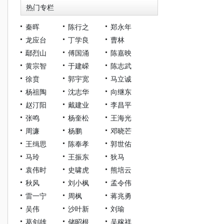
热门专栏
秦晖
陈行之
郑永年
龙应台
丁学良
曹林
鄢烈山
傅国涌
陈嘉映
黄宗智
于建嵘
陈志武
徐贲
郭宇宽
马立诚
杨祖陶
沈志华
向继东
赵汀阳
戴建业
李昌平
张鸣
杨奎松
王海光
周濂
杨鹏
邓晓芒
王缉思
陈奉孝
郭世佑
马玲
王振东
狄马
袁伟时
史啸虎
熊培云
秋风
刘小枫
孟令伟
雷一宁
周枫
蒋兆勇
吴伟
沙叶新
刘瑜
葛剑雄
储昭根
吴稼祥