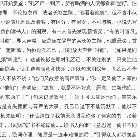
即开始赏鉴：“孔乙己一到店，所有喝酒的人便都看着他笑”。注
，亦即，不论短衣帮，或者长衫主顾，“都看着他笑”。但不含小伙
。小说表现围观及看客，有区分，有层次，不可忽略。小说先写
倒的读书人）的围观。有一人首先发现新情况，“有的叫道,‘孔
“叫道”，即大声喊，应是坐在隔壁的某长衫主顾，他眼最尖，首
一定距离，为挑逗孔乙己，只能放大声音“叫道”。（如果是同
须“叫道”。）这些长衫主顾对孔乙己，不关注别的，只关注他
奋而惊喜，话里透着满意和快乐，所以句末用叹号。孔乙己不予
人不依不饶：“他们又故意的高声嚷道，‘你一定又偷了人家的
人（“他们”）齐响应。“故意”，就是不怀好意，恶意。由新伤疤，
家的东西了！”（句末仍是叹号）。这正可以满足他们，幸灾乐
，这是有失颜面与尊严的大事。孔乙己这下不能沉默了，他以不
人抢先证明： “什么清白？我前天亲眼见你偷了何家的书，吊着
辩，只能以“窃书不能算偷……读书人的事”（意思是，偷书不同
云云，强词夺理。随后是一连串难懂的话，“引得众人都哄笑起