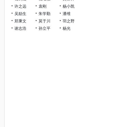
许之远
袁刚
杨小凯
吴励生
朱学勤
潘维
郑秉文
莫于川
羽之野
谢志浩
孙立平
杨光