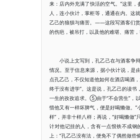
来：店内外充满了快活的空气。”这里，参
人，连小伙计，掌柜等，通通在内。这
乙己的狼狈与痛苦。——这段写酒客们
的伤疤，被吊打，以及他的难堪、痛苦，
小说上文写到，孔乙己在与酒客争辩
情况。至于信息来源，据小伙计说，是由
点孔乙己，不仅知道他如何在酒店喝酒，
终于没有进学”。这是说，孔乙己的读书
一生的孜孜追求。⑤由于“不会营生”，以
惜他又有一样坏脾气，便是好喝懒做。”小
样”，并非十样八样；再说，“好喝懒做”
计对他记挂的人，含有一点恨铁不成钢
上：“孔乙己没有法，便免不了偶然做些偷窃