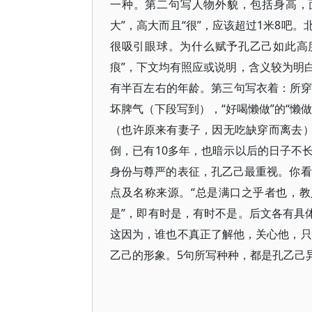
一种。第二句写人物外貌，包括身高，
大”，高大而且“很”，应该超过1米8吧
很吸引眼球。为什么赋予孔乙己如此高
痕”，下文均有照应或说明，含义较为明
有半百左右的年龄。第三句写衣着：所穿
坏脾气（下段写到），“好喝懒做”的“懒
（也许原来有妻子，因无吃缺穿而离去）
倒，已有10多年，也暗示以后的日子不
身份与尊严的表征，孔乙己最重视。你看
点及名称来源。“总是满口之乎者也，教
是”，即有时是，有时不是。后文各有具
这因为，谁也不真正了解他，关心他，只
乙己的形象。5句所写种种，都是孔乙己