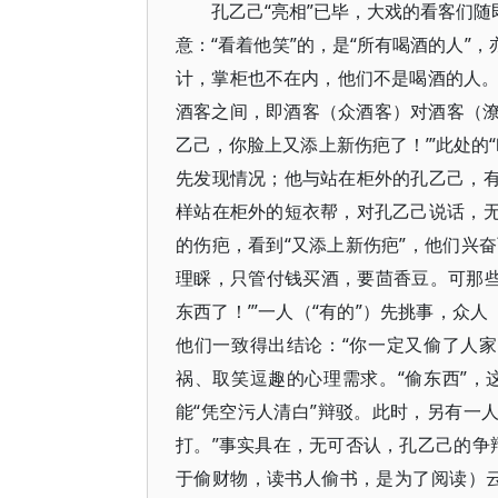
孔乙己“亮相”已毕，大戏的看客们随
意：“看着他笑”的，是“所有喝酒的人”
计，掌柜也不在内，他们不是喝酒的人
酒客之间，即酒客（众酒客）对酒客（潦
乙己，你脸上又添上新伤疤了！’”此处的
先发现情况；他与站在柜外的孔乙己，有
样站在柜外的短衣帮，对孔乙己说话，无
的伤疤，看到“又添上新伤疤”，他们兴
理睬，只管付钱买酒，要茴香豆。可那些
东西了！’”一人（“有的”）先挑事，众
他们一致得出结论：“你一定又偷了人
祸、取笑逗趣的心理需求。“偷东西”
能“凭空污人清白”辩驳。此时，另有一
打。”事实具在，无可否认，孔乙己的争
于偷财物，读书人偷书，是为了阅读）