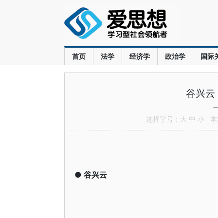
首页
法学
经济学
政治学
国际
谷兴云
选择字号：
大
中
小
本文
●
谷兴云