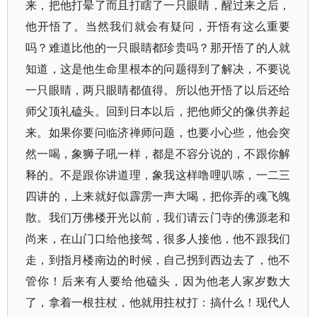
来，把他打晕了而且打瞎了一只眼睛，醒过来之后，
他开悟了。当然我们就会有疑问，开悟有这么重要
吗？难道比他的一只眼睛都珍贵吗？那开悟了的人就
知道，这是他生命里根本的问题得到了解决，不要说
一只眼睛，两只眼睛都值得。所以他开悟了以后还给
师父顶礼磕头。回到日本以后，把他师父的像供养起
来。如果你要问临济禅师问题，也要小心些，他会突
然一喝，象狮子吼一样，都是不容分说的，不跟你解
释的。不是跟你讲道理，象我这样噜哩叭嗦，一二三
四讲的，上来就好似霹雳一声大喝，把你弄的魂飞魄
散。我们万佛楼开光以前，我们请云门寺的佛源老和
尚来，在山门口给他接驾，很多人接他，他不跟我们
走，到指月楼南边的时候，自己拐到西边去了，他不
管你！后来有人要给他磕头，因为他老人家岁数大
了，拿着一根拄杖，他就用拄杖打：搞什么！现代人