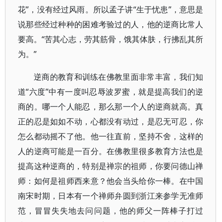
花”，没有经过风雨。所以孟子讲“生于忧患”，意思是
说那些经过种种的困难考验过的人，他的逆商比常人
要高。“苦其心志，劳其筋骨，饿其体肤，行拂乱其所
为。”
逆商的教育和训练在佛教里面非常丰富，我们知
道“六度”中有一度叫忍辱波罗蜜，就是提高我们的逆
商的。哪一个人能忍，那么那一个人的逆商就高。真
正的忍是如如不动，心都没有动过，是忍无可忍，你
怎么都动摇不了他。他一往直前，坚持不舍，这样的
人的逆商可能是一百分。在佛教里很多教育方法也是
提高这种逆商的，特别是禅宗的祖师，你要问德山禅
师：如何是祖师西来意？他会当头给你一棒。在中国
南宋时期，日本有一个禅师弁圆到浙江来参学无准师
范，冒冒失失地去问问题，他的师父一阵棒子打过