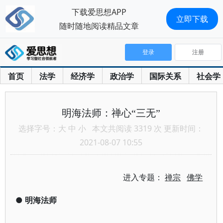
下载爱思想APP
立即下载
随时随地阅读精品文章
登录
注册
首页
法学
经济学
政治学
国际关系
社会学
明海法师：禅心“三无”
选择字号：
大
中
小
本文共阅读 3319 次 更新时间：
2021-08-07 10:55
进入专题：
禅宗
佛学
●
明海法师