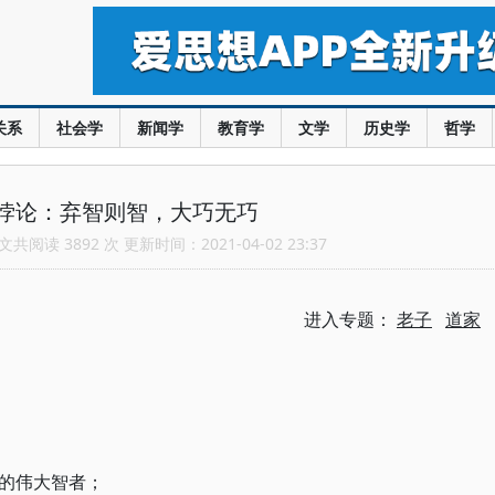
关系
社会学
新闻学
教育学
文学
历史学
哲学
悖论：弃智则智，大巧无巧
共阅读 3892 次 更新时间：2021-04-02 23:37
进入专题：
老子
道家
的伟大智者；