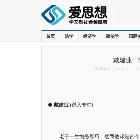
首页
法学
经济学
政治学
国际
戴建业：
选择字号：
大
中
小
本文
●
戴建业
(
进入专栏
)
老子一生憎恶智巧，然而他却是古今