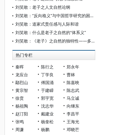
刘笑敢：老子之人文自然论纲
刘笑敢：“反向格义”与中国哲学研究的困境——以老子之道的诠释为例
刘笑敢：道家式责任感与人际和谐
刘笑敢：什么是老子之自然的“体系义”
刘笑敢：《老子》之自然的独特性——多元视角的思考与发现
热门专栏
秦晖
陈行之
郑永年
龙应台
丁学良
曹林
鄢烈山
傅国涌
陈嘉映
黄宗智
于建嵘
陈志武
徐贲
郭宇宽
马立诚
杨祖陶
沈志华
向继东
赵汀阳
戴建业
李昌平
张鸣
杨奎松
王海光
周濂
杨鹏
邓晓芒