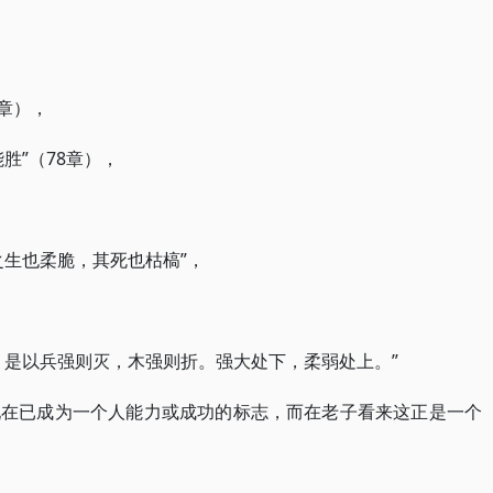
3章），
胜”（78章），
之生也柔脆，其死也枯槁”，
。是以兵强则灭，木强则折。强大处下，柔弱处上。”
现在已成为一个人能力或成功的标志，而在老子看来这正是一个