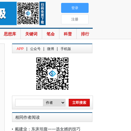
登录
注册
思想库
关键词
笔会
科普
排行
|
|
|
APP
公众号
微博
手机版
相同作者阅读
戴建业：东床坦腹——选女婿的技巧