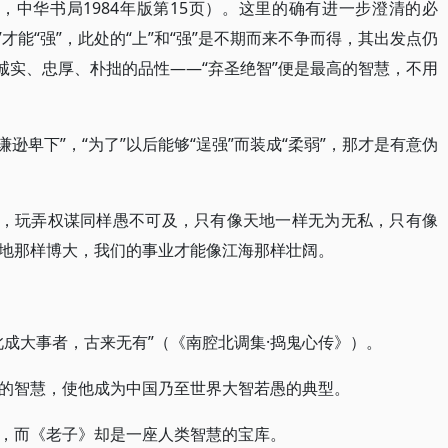
，中华书局1984年版第15页）。这里的确有进一步澄清的必
”才能“强”，此处的“上”和“强”是不期而来不争而得，其出发点仍
诚实、忠厚、朴拙的品性——“弃圣绝智”便是最高的智慧，不用
“谦逊卑下”，“为了”以后能够“逞强”而装成“柔弱”，那才是有意伪
”，玩弄权谋同样愚不可及，只有像天地一样无为无私，只有像
地那样博大，我们的事业才能像江海那样壮阔。
此成大事者，古来无有”（《南腔北调集·捣鬼心传》）。
的智慧，使他成为中国乃至世界大智若愚的典型。
，而《老子》却是一座人类智慧的宝库。