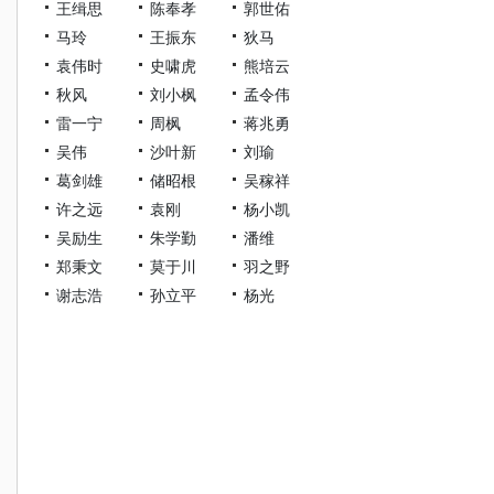
王缉思
陈奉孝
郭世佑
马玲
王振东
狄马
袁伟时
史啸虎
熊培云
秋风
刘小枫
孟令伟
雷一宁
周枫
蒋兆勇
吴伟
沙叶新
刘瑜
葛剑雄
储昭根
吴稼祥
许之远
袁刚
杨小凯
吴励生
朱学勤
潘维
郑秉文
莫于川
羽之野
谢志浩
孙立平
杨光