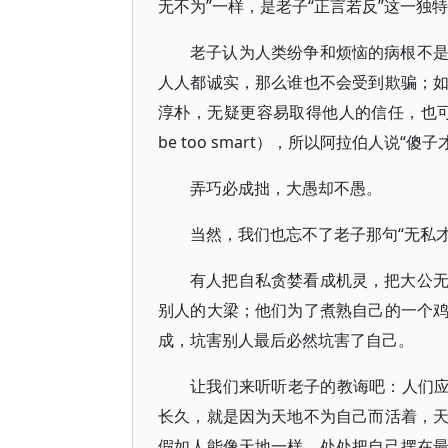
无不为”一样，是老子“正言若反”这一独
老子认为人类纷争和烦恼的病根不
人人都诚实，那么谁也不会受到欺骗；
淳朴，无疑更容易取得他人的信任，也可能
be too smart），所以阿拉伯人说“傻
弄巧必成拙，大愚却不愚。
当然，我们也忘不了老子那句“无私才
有人把自私贪婪看成机灵，把大公
别人的大梁；他们为了煮熟自己的一个
成，坑害别人最后必然坑害了自己。
让我们来听听老子的教诲吧：人们应
长久，就是因为天地不为自己而活着，
假如人能像天地一样，处处把自己摆在