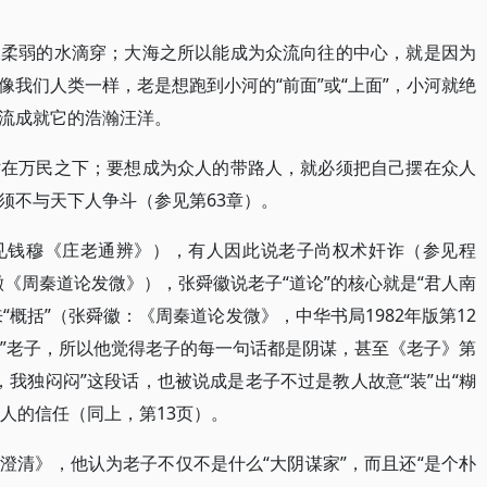
被柔弱的水滴穿；大海之所以能成为众流向往的中心，就是因为
我们人类一样，老是想跑到小河的“前面”或“上面”，小河就绝
流成就它的浩瀚汪洋。
站在万民之下；要想成为众人的带路人，就必须把自己摆在众人
须不与天下人争斗（参见第63章）。
见钱穆《庄老通辨》），有人因此说老子尚权术奸诈（参见程
徽《周秦道论发微》），张舜徽说老子“道论”的核心就是“君人南
字来“概括”（张舜徽：《周秦道论发微》，中华书局1982年版第12
看”老子，所以他觉得老子的每一句话都是阴谋，甚至《老子》第
，我独闷闷”这段话，也被说成是老子不过是教人故意“装”出“糊
别人的信任（同上，第13页）。
澄清》，他认为老子不仅不是什么“大阴谋家”，而且还“是个朴