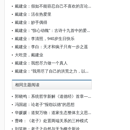
戴建业：假如不能容忍自己不喜欢的言论……
戴建业：活在热爱里
戴建业：妙手偶得
戴建业：“惊心动魄”：古诗十九首中的爱情诗论略
戴建业：李清照，940岁生日快乐
戴建业：李白：天才和疯子只有一步之遥
大吃货，戴建业
戴建业：我想尽力做一个真人
戴建业：“我用尽了自己的洪荒之力，以不负你！”
相同主题阅读
郭晓鸣：系统哲学新解《道德经》首章——形上演绎老子的道-有-无三角
冯国超：论老子“报怨以德”的思想
华媛媛：道契万物：道家生态整体主义思想体系
曹峰：《老子》处置两端关系的三种模式
刘笑敢：老子之自然与无为概念新诠