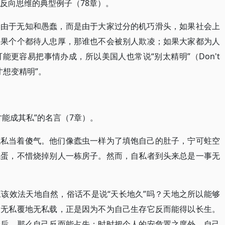
特反向思维的典型例子（78章）。
是由于无知和愚蠢，而是由于大家过分的机巧滑头，如果社会上
如果个个都待人忠厚，那谁也不会被别人欺凌；如果大家都为人
更容易把事情办成，所以美国人也常说“别太精明”（Don't
子才想变精明”。
能成其私”的名言（7章）。
无私当着傻气。他们像蠹虫一样为了填饱自己的肚子，宁可蛀空
鸡蛋，不惜烧掉别人一栋房子。然而，自私者到头来总是一事无
该效法天地自然，俗话不是说“天长地久”吗？天地之所以能够
天无私覆地无私载，正是因为不为自己生存它反而能得以长生。
最后，那么自己反而能占先；时时把个人的安危置之度外，自己