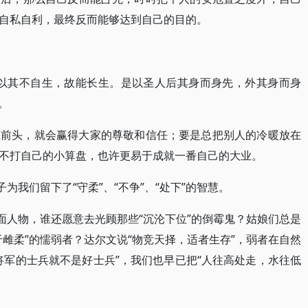
自私自利，最终反而能够达到自己的目的。
，以其不自生，故能长生。是以圣人后其身而身先，外其身而身
。
在前头，就会赢得大家的尊敬和信任；要是总把别人的冷暖放在
不打自己的小算盘，也许更易于成就一番自己的大业。
为我们留下了“守柔”、“不争”、“处下”的智慧。
面人物，谁还愿意去光顾那些“沉沦下位”的倒霉鬼？姑娘们总是
雌柔”的懦弱者？达尔文说“物竞天择，适者生存”，弱者在自然
将军的士兵就不是好士兵”，我们也早已把“人往高处走，水往低