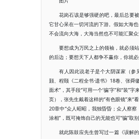
图片
花岗石该是够强硬的吧，最后总要
它甘心呆在一切河流的下游。假如大海也像
不会流向大海，大海当然也不可能汇聚众
要想成为万民之上的领袖，就必须
的后边；要想天下人都争不赢你，你就必
有人因此说老子是个大阴谋家（参
颢、程颐《二程全书·遗书》18卷、张舜
面术”，其手段“可用一个‘骗’字”和“装”
页），张先生戴着这样的“有色眼镜”来“
20章中“众人昭昭，我独昏昏；众人察察
涂相”，既可掩饰自己的无能也可“骗”取
就此陈鼓应先生曾写过一篇《误解的