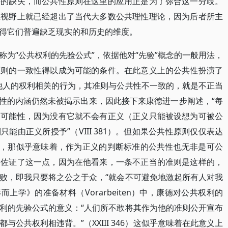
件的缺失，而公共性原则在这里的应用正是为了弥合这一分歧。
在视野上就已经超出了当代大多数公共理性理论，因为后者所主
得它们普遍缺乏现实的和历史的维度。
为“公共权利的先验公式”，依据他对“先验”概念的一般用法，
原则的一致性得以成为可能的条件。在此意义上的公共性扮演了
他人的权利相关的行为，其准则与公共性不一致的，就是不正当
，公共性的内涵仍然未被揭示出来，因此接下来康德进一步阐述，“每
的可能性，因为没有它就不会有正义（正义只能被设想为可被公
能由正义所授予”（VIII 381）。但如果公共性原则仅仅表达
话，那似乎意味着，作为正义的判断标准的公共性也无非是可公
乎佐证了这一点，因为在他看来，一条不正当的准则是这样的，
败，即我只要将之公之于众，“就会不可避免地激起所有人对我
德形而上学》的准备材料（Vorarbeiten）中，康德对公共权利的
利的先验公式的意义：“人们所不敢将其作为他的准则公开宣布
公共权利相违背。”（XXIII 346）这似乎意味着在此意义上