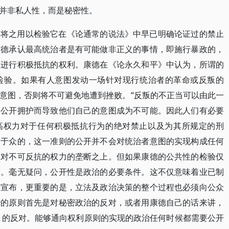
并非私人性，而是秘密性。
即将之用以检验它在《论通常的说法》中早已明确论证过的禁止
康德承认最高统治者是有可能做非正义的事情，即施行暴政的，
政进行积极抵抗的权利。康德在《论永久和平》中认为，所谓的
检验。如果有人意图发动一场针对现行统治者的革命或反叛的
意图，否则将不可避免地遭到挫败。“反叛的不正当可以由此一
的公开拥护而导致他们自己的意图成为不可能。因此人们有必要
反，最高权力对于任何积极抵抗行为的绝对禁止以及为其所规定的刑
之于众的，这一准则的公开并不会对统治者意图的实现构成任何
在对不可反抗的权力的垄断之上。但如果康德的公共性的检验仅
的。毫无疑问，公开性是政治的必要条件。这不仅意味着业已制
开宣布，更重要的是，立法及政治决策的整个过程也必须向公众
治的原则首先是对秘密政治的反对，或者用康德自己的话来讲，
386）的反对。能够通向权利原则的实现的政治任何时候都需要公开