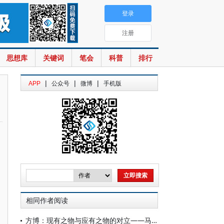
登录
注册
思想库
关键词
笔会
科普
排行
|
|
|
APP
公众号
微博
手机版
相同作者阅读
方博：现有之物与应有之物的对立——马克思最初的哲学困惑及其解答