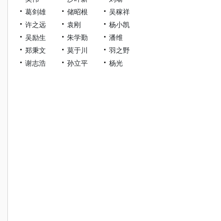
葛剑雄
储昭根
吴稼祥
许之远
袁刚
杨小凯
吴励生
朱学勤
潘维
郑秉文
莫于川
羽之野
谢志浩
孙立平
杨光