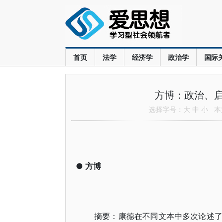
首页
法学
经济学
政治学
国际
方博：政治、
选择字号：
大
中
小
本文
●
方博
摘要：康德在不同文本中多次论述