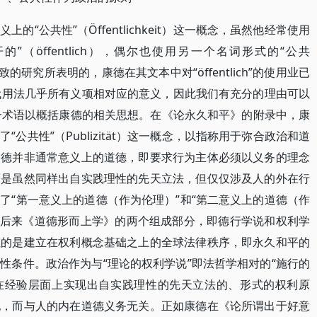
“公共性”（Öffentlichkeit）这一概念，虽然他经常使用
（öffentlich），偶尔也使用另一个名词形式的“公共
细致的研究所表明的，康德在其文本中对“öffentlich”的使用业已
一概念的现代用法几乎所有义项相对应的意义，因此我们有充分的理由可以
eit）这一术语以概括康德的相关思想。在《论永久和平》的附录中，康
公共性”（Publizität）这一概念，以指称用于弥合政治和道
道德并非通常意义上的道德，即要求行为主体必须以义务的理念
而是虽然同样出自实践理性的先天立法，但仅仅涉及人的外在行
了“第一意义上的道德（作为伦理）”和“第二意义上的道德（作
也对应于后来《道德形而上学》的两个组成部分，即德行学说和权利学
证的是建立在权利概念基础之上的全球法律秩序，即永久和平的
性条件。政治作为与“理论的权利学说”即法哲学相对的“施行的
在于，在经验层面上实现出自实践理性的先天立法的、形式的权利原
现，而与人的内在道德义务无关。正如康德在《论所谓出于好意