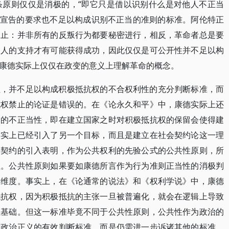
条原则仅仅是消极的，“即它只是借以识别什么是对他人不正当
的可公开宣告的要求也不足以构成识别不正当的准则的标准。阿伦特正
禁止：并非所有的反叛行为都要秘密进行，相反，革命者总是要
多人的支持才有可能获得成功，因此仅仅是可公开性并不足以构
康德实际上仅仅在政变的意义上理解革命的概念。
性，并不足以构成积极抵抗权的不合权利性的充分判断标准，而
抗权禁止的论证是错误的。在《论永久和平》中，康德实际上还
利的不正当性，即在建立国家之时对积极抵抗权的保留会使得建
事实上已经引入了另一个目标，而且是建立在社会契约论这一理
初契约的引入表明，作为公共权利的先验公式的公共性原则，所
性。公共性原则如果要如康德所言作为行为准则正当性的消极判
的维度。事实上，在《论通常的说法》和《权利学说》中，康德
抵抗权，因为积极抵抗的主张一旦被普遍化，就会在逻辑上导致
性基础。但这一标准毕竟不同于公共性原则，公共性作为政治的
成政治正义的有效判断标准，而是仍需进一步诉诸其他的标准。