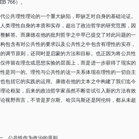
B 766）。
当代公共理性理论的一个重大缺陷，即缺乏对自身的基础论证。
及人类理性自身的本质和实存，超出了政治哲学的研究范围，因
完整解答。而康德在他的批判哲学之中早已提交了对此问题的一
结构包含有对公共性的要求以及公共性之中包含有理性的实存，
歧的调节原则，还同时是启蒙的方法和目标。也正因为将公共性
仅仅停留在理念或思想实验的层面上，而是进一步获得了现实的
共性是同一的。理性与公共性的这一关系体现在理性的一切自主
，也包括它的实践的运用。康德在他的文本之中构建了我们迄今
的理论框架，后来的政治哲学家虽然不断尝试引入新的方法有效
理论视野而言，不管是罗尔斯、哈贝马斯还是阿伦特，都从未超
一、公共性作为政治的原则