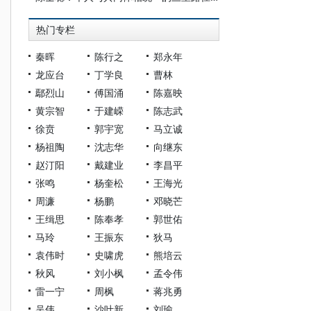
热门专栏
秦晖
陈行之
郑永年
龙应台
丁学良
曹林
鄢烈山
傅国涌
陈嘉映
黄宗智
于建嵘
陈志武
徐贲
郭宇宽
马立诚
杨祖陶
沈志华
向继东
赵汀阳
戴建业
李昌平
张鸣
杨奎松
王海光
周濂
杨鹏
邓晓芒
王缉思
陈奉孝
郭世佑
马玲
王振东
狄马
袁伟时
史啸虎
熊培云
秋风
刘小枫
孟令伟
雷一宁
周枫
蒋兆勇
吴伟
沙叶新
刘瑜