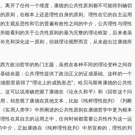
架。离开了任何一个维度，康德的公共性原则都不可能得到确切
蒙的原则，在根本上还是理性自身的原则。理性在它的自主运用
用的主观反思性和它的普遍有效性之间的中介，公共理性与理性
今所能看到的关于公共性原则的最为完整的理论框架，后来者虽
、补充和深化这一原则，但就理论视野而言，从未超出过康德所
代西方政治哲学的热门主题，虽然在各种不同的理论变种之间存
个基础命题：公共理性提供了政治正义的证成基础。这样的一个
德那里获得了“理论上的成熟形态”。哈贝马斯将康德的公共性
法。这可以说准确把握了康德在《论永久和平》和《回答这个问
应用，却忽视了康德在其他文本，比如《纯粹理性批判》《判断
和《实用人类学》中所阐述的公共性原则在康德哲学中更为根本
。理性在其自主的运用之中，任何时候都需要公共性作为这一运
的中介，正如康德在《纯粹理性批判》中所宣称的，理性的判