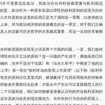
利并不需要适应政治，而政治在任何时候都需要与权利相适
分歧所指的是，政治作为一种原本应该以理性的权利原则的实现为目的
而公共性原则在这里的应用正是为了调和这一背离，以使得政治
道上来。对与政治相关联的道德概念的这一界定，对于我们正确
以及人的启蒙与历史哲学的关系极其重要，而这一点却经常被阐
则在经验层面的实现至少涉及两个方面的问题。一是，我们如何
合理性的先天立法的原则？这一问题的产生源于，康德虽然已经
正确的，但并不适合于实践》和《论永久和平》中阐述了他的法
上学》第一部分“权利学说的形而上学原理”（以下称《权利学
所包含的原则仅仅是形式的，被抽象掉了与其应用相关的经验条
与经验条件重新结合起来，才能从中产生出可以直接规范人的行
第二个问题则是，我们如何能够促使被认识到的符合权利原则的
？这涉及政治改良的现实推动力。在外在的行为自由的层面上，