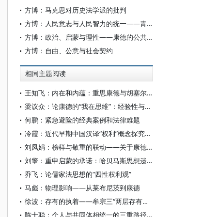
方博：马克思对历史法学派的批判
方博：人民意志与人民智力的统一——青年马克思的共和主义困境及出路
方博：政治、启蒙与理性——康德的公共性原则
方博：自由、公意与社会契约
相同主题阅读
王知飞：内在和内蕴：重思康德与胡塞尔超越论之差别
梁议众：论康德的“我在思维”：经验性与先天性何以不相容
何鹏：紧急避险的经典案例和法律难题
冷霞：近代早期中国汉译“权利”概念探究——基于《万国公法》与《公法便览》的结构性考察
刘凤娟：榜样与敬重的联动——关于康德道德驱动问题的一项推进性研究
刘擎：重申启蒙的承诺：哈贝马斯思想遗产及其当代处境
乔飞：论儒家法思想的“四性权利观”
马彪：物理影响——从莱布尼茨到康德
徐波：存有的执着——牟宗三“两层存有论”中的佛学与康德
陈士聪：个人与共同体相统一的三重路径：康德、黑格尔与阿多诺