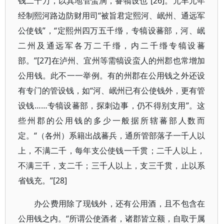
钱二十万，以其地管蛮洞，备犒设也”[26]。元丰元年
经制熙河路边防财用司“被旨君定熙河、岷州、通远军
公使钱”，“定熙州四万五千缗，专犒设蕃部，河、岷
二州及通远军各万二千缗，内二千缗专犒设蕃
部。”[27]在泸州、宜州等需犒设蛮人的州郡也常增加
公用钱。此不一一举例。有的州郡在公用钱之外还设
有专门的管设钱，如“河、岷州已有公使钱外，更有管
设钱……专犒设蕃部，探刺边事，仍不得别支用”。这
些州郡的公用钱的多少一般据所辖蕃部人数而
定。“（各州）系籍出战蕃兵，通所管部落子一千人以
上，不满二千，每年支公使钱一千贯；二千人以上，
不满三千，支二千；三千人以上，支三千贯，止以系
省钱充。”[28]
办公费用除了现钱外，还有公用酒，且不包含在
公用钱之内。“所谓公使酒者，诸郡皆立额，自取于属