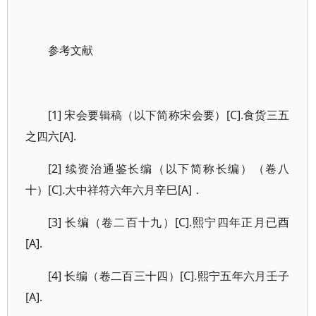
参考文献
[1] 宋会要辑稿（以下简称宋会要）[C].食货三五
之四六[A].
[2] 续资治通鉴长编（以下简称长编）（卷八
十）[C].大中祥符六年六月辛巳[A]．
[3] 长编（卷二百十九）[C].熙宁四年正月已酉
[A].
[4] 长编（卷二百三十四）[C].熙宁五年六月壬子
[A].