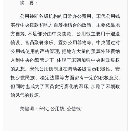
摘 要：
公用钱即各级机构的日常办公费用。宋代公用钱
实行中央拨款和地方自筹相结合的政策。主要依靠地
方自筹, 不足部分由中央拨款。公用钱主要用于迎送
犒设、官员聚餐张乐、置办公用器物等。中央通过对
公用钱使用的严格管理, 把地方大量的预算外经费纳
入到中央的监管之下, 体现了宋朝加强中央财政集权
的思想。宋代公用钱制度在调动各级官员积极性、安
抚少数民族、稳定边疆等方面都有一定的积极意义,
但同时也成为了官员贪污腐化的温床, 加剧了宋朝政
治风气的败坏。
关键词：宋代; 公用钱; 公使钱;