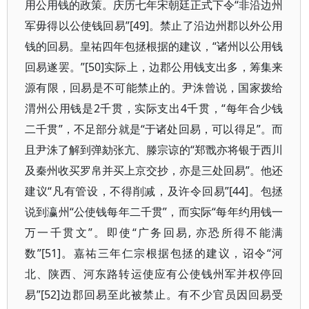
用公用钱的政策。庆历七年宋朝廷正式下令“非沿边州
军毋得以公使钱回易”[49]。禁止了沿边州郡以外公用
钱的回易。皇祐四年包拯根据的建议，“诸州以公用钱
回易遂罢。”[50]实际上，边郡公用钱支出多，筹集来
源有限，回易是不可能禁止的。尹洙曾说，国家拨给
渭州公用钱是2千贯，实际支出4千贯，“每年合少钱
二千贯”，不足部分就是“于诸处回易，可以得足”。而
且尹洙了解到弹劾张亢、滕宗谅的“郑戬亦将银于西川
及秦州收买罗帛并买上京交抄，亦是三处回易”。他还
建议“凡有管设，不得削减，及许令回易”[44]。包拯
说到瀛州“公使钱每年二千贯”，而实际“每年约用钱一
万一千贯文”。即使“广务回易, 亦恐所得不能满
数”[51]。嘉祐三年仁宗根据包拯的建议，诏令“河
北、陕西、河东路转运使应有公使钱州军并权停回
易”[52]边郡回易至此被禁止。有不少官员因回易受