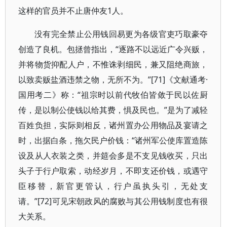
这样的官员并不止唐仲友1人。
没有完全禁止公用钱回易更为各级官吏巧取豪夺
创造了良机。包拯曾指出，“逐路不以远近广令兴贩，
并将物货抑配人户，不惟诛剥细民，兼又阻绝商旅，
以致卖贩盐酒违禁之物，无所不为。”[71]《文献通考·
国用考二》称：“祖宗时以前代牧伯皆敛于民以佐厨
传，是以制公使钱以给其费，惧及民也。”是为了减轻
百姓负担，实际则相反，诸州置办公用物品及宴请之
时，出据白条，拖欠民户价钱：“诸州军公使库置造陈
设及从人衣装之类，并筵会多是不支见钱收买，只出
头子于行户取索，动经岁月，不即支还价钱，或遇守
臣移替，新官更管认，行户虽执头引，无处支
请。”[72]可见宋朝政风的腐败与其公用钱制度也有很
大关系。