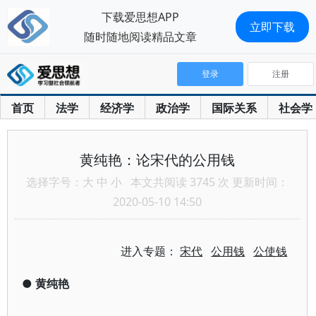
下载爱思想APP
立即下载
随时随地阅读精品文章
登录
注册
首页
法学
经济学
政治学
国际关系
社会学
黄纯艳：论宋代的公用钱
选择字号：
大
中
小
本文共阅读 3745 次 更新时间：
2020-05-10 14:50
进入专题：
宋代
公用钱
公使钱
●
黄纯艳