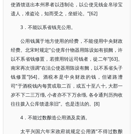
使酒馈送出本州界者以违制论，以公使见钱金帛珍宝
遗人，准盗论，知而受之，坐赃论。”[62]
3．不能以系省钱充公用。
公用钱属于地方使用的经费，不能侵用中央财政
经费。北宋时规定“公使库什物器用陈设如有损阙，许
以不系省钱修置，若擅用转运司钱者，徒二年”[63]。
南宋再次强调“在法公使器用陈设有阙，以不系省头子
钱修置”[64]。酒税本是中央财政的钱，但诸路漕
司“于酒税钱内每贯或取二百，或五十至八十, 大郡一
岁不下二三万缗, 小者亦不下万余缗, 各令通判历拘收
往往拨入公库馈遗亲旧”。也是违法的。[8]
4．不能过数酿造公用酒及卖酒。
太平兴国六年宋政府就规定公用酒“不得过数酿