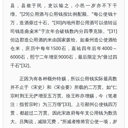
县，县敛于民，吏以输之，小邑一岁亦不下千
缗。”[29]公用酒与公用钱按比例配额。“每公使钱十
万，造酒毋过十石。”[30]内地州郡公用酒可以借转运
司钱造曲籴米“于次年合破钱数内分四季克除。”[31]
但边郡造公用酒的米由国家拨给。如秦州造公使酒给
仓米，庆历中每年1500石，嘉祐四年后年4000～
6000石，熙宁二年增至9000石，最后限定为“毋过四
千石”[32]。
正因为有各种额外特赐，所以公用钱实际最高数
并不止于《宋史》和《宋会要》所载的二万贯。如“仁
宗时荆王元俨增至五万贯。徐王昨亦增赐，今（笔者
注：指哲宗时）为三万缗”[33]。上引鄯州公使钱四万
贯，都超过二万贯。因此宋政府每年支公用钱为数浩
大。吕陶说，减除冗费，“所减者惟将官公使一项，岁