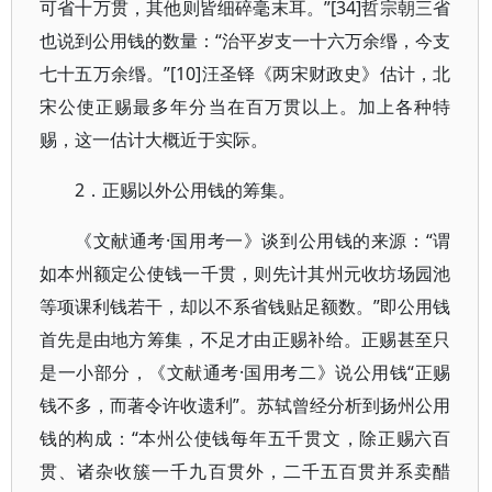
可省十万贯，其他则皆细碎毫末耳。”[34]哲宗朝三省
也说到公用钱的数量：“治平岁支一十六万余缗，今支
七十五万余缗。”[10]汪圣铎《两宋财政史》估计，北
宋公使正赐最多年分当在百万贯以上。加上各种特
赐，这一估计大概近于实际。
2．正赐以外公用钱的筹集。
《文献通考·国用考一》谈到公用钱的来源：“谓
如本州额定公使钱一千贯，则先计其州元收坊场园池
等项课利钱若干，却以不系省钱贴足额数。”即公用钱
首先是由地方筹集，不足才由正赐补给。正赐甚至只
是一小部分，《文献通考·国用考二》说公用钱“正赐
钱不多，而著令许收遗利”。苏轼曾经分析到扬州公用
钱的构成：“本州公使钱每年五千贯文，除正赐六百
贯、诸杂收簇一千九百贯外，二千五百贯并系卖醋