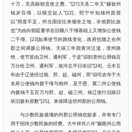
十万，充高丽朝贡使之费。”[21]天圣二年又“赐钦州
钱岁百缗，以犒交趾人”[22]。熙宁中知雄州苗授
以“用度不足，州当国信往来顿舍之地，非他郡比故
也”为由向朝廷要求在旧额八千缗基础上又增加公使钱
二千缗。[23]如果使节的路线变化，政府也随之在州
郡之间调拨公用钱。天禧三年因黄河泛滥，澶州路
绝，使节皆由卫州、通利军，于是“诏割澶州公用钱百
万分给卫州、通利军，俟河北平日依旧”[24]。元丰五
年由于辽使经过相、邢、赵、磁州，而“诏司农寺于大
名府公使钱内拨千缗与相州，及于恩、冀二州公使钱
内拨钱千五百万与邢、赵、磁三州。候辽使行旧路日
依旧拨补原数”[25]。来保障这些州郡的公用钱。
与少数民族接壤的州郡公用钱也较多，并有专门
用于招待少数民族的经费。大中祥符八年“赐邕州公用