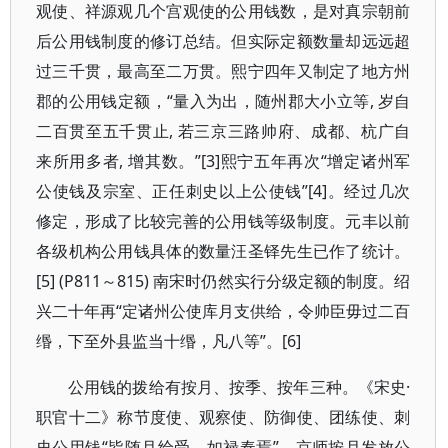
观使、祥源观几个宫观使的公用钱数，是对真宗朝前
后公用钱制度的修订总结。但实际定额数量却远远超
过三千贯，最高至二万贯。熙宁四年又制定了地方州
郡的公用钱定额，“量入为出，随州郡大小立等, 岁自
二百贯至五千贯止, 若三京三路帅府、成都、杭广自
来所用多者, 增其数。”[3]熙宁五年再次“增定诸州军
公使钱及宗室、正任刺史以上公使钱”[4]。经过几次
修定，形成了比较完善的公用钱等级制度。元丰以前
各级机构公用钱具体的数量汪圣铎先生已作了统计。
[5] (P811～815) 南宋时仍然实行分级定额的制度。绍
兴二十年再“定诸州公使库月支供给，令帅臣毋过二百
缗，下至外县监当十缗，凡八等”。[6]
公用钱的拨给有按月、按季、按年三种。《宋史·
职官十二》称节度使、观察使、防御使、团练使、刺
史公用钱“皆随月给受，如禄奉焉”。京师按月发放公