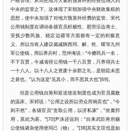
严格管理。从而把地方大量的预算外的经费也纳入到
中央的监管之下。这体现了宋朝加强中央财政集权的
思想，使中央加强了对地方预算外经费的监管。宋代
公用钱制度在调动各级官员积极性、慰劳沿边将士、
安抚少数民族、稳定边疆等方面都有一定的积极意
义。所以当有人建议裁减陕西同、解、乾、曜等九州
军公使钱，用以养兵时，范仲淹说：“今赡民兵一名，
不下百贯，今减省得公用钱一千八百贯，只养得兵士
一十八人。以十八人之资废十余郡之礼，是朝廷未思
之甚也。”认为这是“见其小，而不思其大也”[69]。
但是公用钱自筹和迎送馈送制度也成为官员腐败
的温床。宋祁说：“公用之设所以劳众而饷宾也”，“今
则不然”，各级官员“贪取公用，以济私家”，“坐糜邦
用，莫此为甚。”[70]尹洙还说到：“自来武臣将所赐
公使钱诸杂使用便同己（物）。”[38]其实文臣也是如