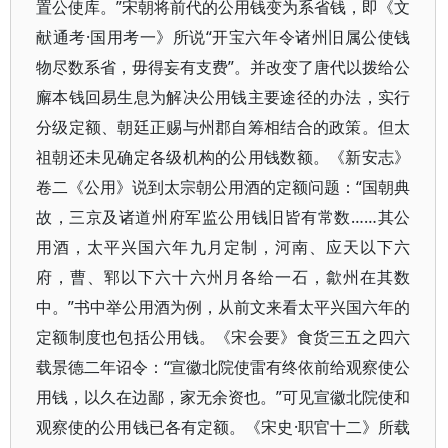
置公使库。”宋朝将前代的公用钱变为系省钱，即《文
献通考·国用考一》所说“开宝六年令诸州旧属公使钱
物尽数系省，毋得妄有支费”。并改变了唐代以拨给公
廨本钱回易生息为解决公用钱主要途径的办法，实行
分级定额、朝廷正赐与州郡自筹相结合的政策。但太
祖朝还未见确定各级机构的公用钱数额。《新安志》
卷二《公用》说到太宗朝公用酒的定额问题：“国朝典
故，三京及诸道州府军监公用钱旧皆有常数……其公
用酒，太平兴国六年九月定制，河南、应天以下六
府，曹、郓以下六十六州月各给一石，歙州在其数
中。”书中举公用酒为例，从前文来看太平兴国六年的
定额制度也包括公用钱。《宋会要》食货三五之四六
载景德二年诏令：“宣徽北院使雷有终依前给观察使公
用钱，以久在边鄙，家无余资也。”可见宣徽北院使和
观察使的公用钱已各有定额。《宋史·职官十二》所载