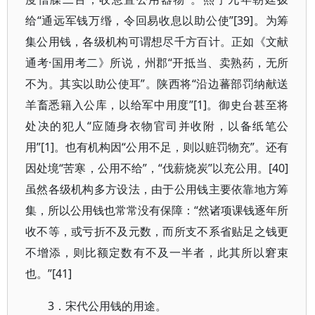
给“通远军钱万缗，令回易收息以助公使”[39]。为筹
集公用钱，各级机构可谓想尽千方百计。正如《文献
通考·国用考二》所说，州郡“开抵当、卖熟药，无所
不为。其实以助公使耳”。陕西将“沿边蕃部罚纳献送
羊畜悉籍入公库，以给军中用度”[1]。御史台甚至将
处决的犯人“应随身衣物官司并收附，以备纸笔公
用”[1]。也有机构因“公用不足，则以赃罚物充”。还有
因处境“苦寒，公用不给”，“伐薪烧炭”以充公用。[40]
虽然各级机构多方设法，由于公用钱主要依靠地方筹
集，所以公用钱也常常没有保障：“然诸项课钱逐年所
收不等，或亏折不及元数，而所支不系省贴足之钱更
不增添，则比额定数有不及一半者，此其所以窘束
也。”[41]
3．宋代公用钱的用途。