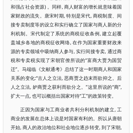
和强占社会资源) 。同样, 商人财富的增长就意味着国
家财政的流失。唐宋时期, 特别是宋代, 商税制度、间
接专卖制度等的设立和实行确立了国家与商人新的分
利机制。宋代制定了系统的商税征收条例, 建立起覆
盖城乡各地的商税征收网络, 在作为国家重要财政来
源的专卖领域中吸纳商人参与, 实行间接专卖, 通过商
税和专卖税实现了宋朝官僚所说的“富商大贾为国贸
迁”。马端临《文献通考》总结了这一时期商人和国家
关系的变化:“古人之立法, 恶商贾之趋末而欲抑之。后
人之立法, 妒商贾之获利而欲分之。”这里所说的“商”,
扩大一点, 也可以概括出国家对待“工”的政策转变。
正因为国家与工商业者共利分利机制的建立, 工
商业的发展在总体上说是对国家有利的。所以从唐朝
开始, 商人的政治地位和社会地位逐步转变, 到了宋朝,