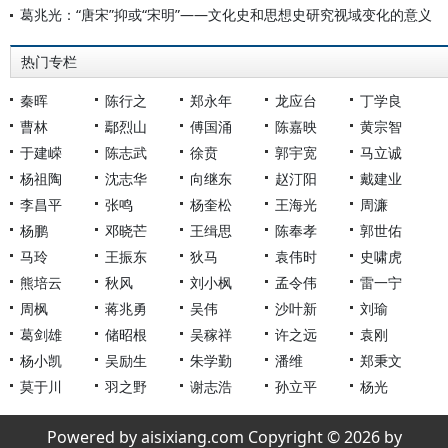
葛兆光：“唐宋”抑或“宋明”——文化史和思想史研究视域变化的意义
热门专栏
秦晖
陈行之
郑永年
龙应台
丁学良
曹林
鄢烈山
傅国涌
陈嘉映
黄宗智
于建嵘
陈志武
徐贲
郭宇宽
马立诚
杨祖陶
沈志华
向继东
赵汀阳
戴建业
李昌平
张鸣
杨奎松
王海光
周濂
杨鹏
邓晓芒
王缉思
陈奉孝
郭世佑
马玲
王振东
狄马
袁伟时
史啸虎
熊培云
秋风
刘小枫
孟令伟
雷一宁
周枫
蒋兆勇
吴伟
沙叶新
刘瑜
葛剑雄
储昭根
吴稼祥
许之远
袁刚
杨小凯
吴励生
朱学勤
潘维
郑秉文
莫于川
羽之野
谢志浩
孙立平
杨光
Powered by aisixiang.com Copyright © 2026 by