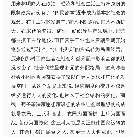
用来标明商人在政治、经济和社会生活上特殊身份的
限制政策都没有了, “四民皆本”逐步成为基本的社会的
观念。在手工业的发展中, 官营不断退缩, 民营不断扩
大。在宋代的瓷器、矿业、纺织等生产领域中, 民营
都占据了主导地位, 而官营手工业也从唐朝后期开始
逐步通过“买扑”、“实封投状”的方式转为民间经营。
原来的那种工商业者在社会利益分配中影响甚微的状
况改变了, 社会利益呈现多元的分配格局。这意味着
社会不同的阶层都获得了较以前更为宽松和广阔的发
展空间。从这个意义上来说, 经济制度的变迁不仅是
经济运行方式的变化, 也带来了社会结构的变化。商
鞅、荀子等法家思想家设想的农业社会最理想的构成
就是农民、士兵和官吏。农民为国而耕, 士兵为国而
战, 官吏为国教化, 这三种人就是真正能使国家运转的
人, 其余则都是游食之人, 甚至士大夫也如此, 即所