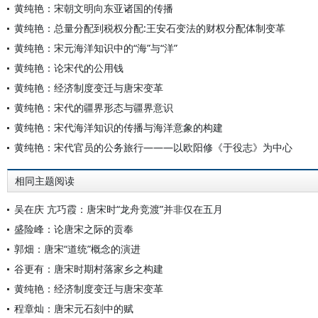
黄纯艳：宋朝文明向东亚诸国的传播
黄纯艳：总量分配到税权分配:王安石变法的财权分配体制变革
黄纯艳：宋元海洋知识中的“海”与“洋”
黄纯艳：论宋代的公用钱
黄纯艳：经济制度变迁与唐宋变革
黄纯艳：宋代的疆界形态与疆界意识
黄纯艳：宋代海洋知识的传播与海洋意象的构建
黄纯艳：宋代官员的公务旅行———以欧阳修《于役志》为中心
相同主题阅读
吴在庆 亢巧霞：唐宋时“龙舟竞渡”并非仅在五月
盛险峰：论唐宋之际的贡奉
郭畑：唐宋“道统”概念的演进
谷更有：唐宋时期村落家乡之构建
黄纯艳：经济制度变迁与唐宋变革
程章灿：唐宋元石刻中的赋