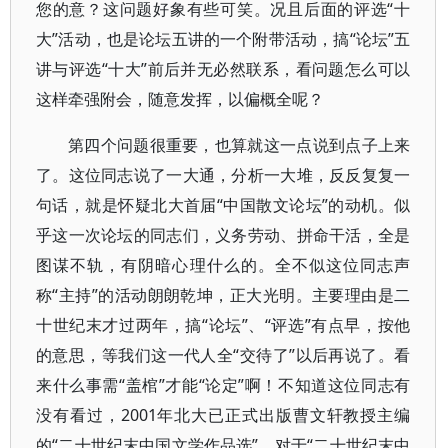
您的意？这问题好象有些可笑。况且后面的评选“十
大”活动，也是论坛五讲的一个附带活动，搞“论坛”五
讲与评选“十大”前后并无必然联系，看问题怎么可以
这样牵强附会，随意发挥，以偏概全呢？
第四个问题很重要，也算就这一点说到点子上来
了。这位同志说了一大通，分析一大堆，反反复复一
句话，就是怀疑北大首届“中国散文论坛”的动机。似
乎这一次论坛的同志们，义务劳动、拼命干活，全是
图谋不轨，有阴暗心理什么的。全不似这位同志声
称“主持”的活动朗朗乾坤，正大光明。主要理由是二
十世纪末才过两年，搞“论坛”、“评选”有点早，按他
的意思，等我们这一代人全“交待了”以后再说了。看
来什么事需“盖棺”才能“论定”啊！不知道这位同志有
没有看过，2001年北大已正式出版曹文轩教授主编
的“二十世纪末中国文学作品选”，对于“二十世纪末中