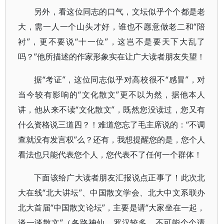
另外，看这位同志的口气，文坛似乎个个都是老
大，需一人一个山头才好，谁也不愿意做老二和“陪
衬”，更不要说“十一位”，这岂不是要天下大乱了
吗？”他所描述的作家形象实在让广大读者朋友失望！
据“考证”，这位同志似乎对高校很不“感冒”，对
当今较有影响的“文化散文”更不以为然，据他本人
讲，他从来不读“文化散文”，既然您没读过，您又有
什么资格说三道四？！难道您忘了毛主席说的：“不调
查就没有发言权”么？还有，我想提醒您的是，您个人
看法也只能代表您个人，您代表不了任何一个群体！
下面该给广大读者朋友汇报说点正事了！此次北
大在线“北大讲坛”、中国散文学会、北大中文系联办
北大首届“中国散文论坛”，主要是请“大家坐在一起，
谈一谈散文”（各路神仙、罗汉较多，不可能个个请