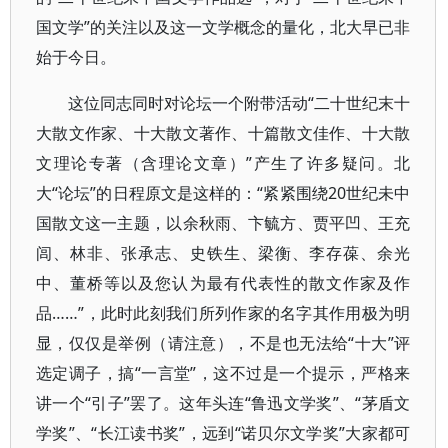
国文学”的关注以及这一文学概念的量化，北大早已非
始于今日。
这位同志同时对论坛一个附带活动“二十世纪末十
大散文作家、十大散文著作、十篇散文佳作、十大散
文理论专著（含理论文章）”产生了许多疑问。北
大“论坛”的日程原文是这样的：“紧紧围绕20世纪未中
国散文这一主题，以余秋雨、卞毓方、贾平凹、王充
闾、林非、张承志、史铁生、梁衡、李存葆、余光
中、董桥等以及您认为最有代表性的散文作家及作
品……”，此时此刻我们所列作家的名字其作用极为明
显，仅仅是举例（请注意），不是也无法给“十大”评
选定调子，搞“一言堂”，这不过是一个提示，严格来
讲一个“引子”罢了。这年头连“鲁迅文学奖”、“茅盾文
学奖”、“长江读书奖”，远到“诺贝尔文学奖”大家都可