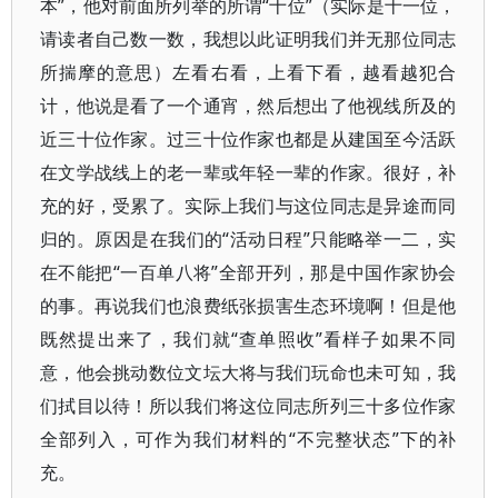
本”，他对前面所列举的所谓“十位”（实际是十一位，
请读者自己数一数，我想以此证明我们并无那位同志
所揣摩的意思）左看右看，上看下看，越看越犯合
计，他说是看了一个通宵，然后想出了他视线所及的
近三十位作家。过三十位作家也都是从建国至今活跃
在文学战线上的老一辈或年轻一辈的作家。很好，补
充的好，受累了。实际上我们与这位同志是异途而同
归的。原因是在我们的“活动日程”只能略举一二，实
在不能把“一百单八将”全部开列，那是中国作家协会
的事。再说我们也浪费纸张损害生态环境啊！但是他
既然提出来了，我们就“查单照收”看样子如果不同
意，他会挑动数位文坛大将与我们玩命也未可知，我
们拭目以待！所以我们将这位同志所列三十多位作家
全部列入，可作为我们材料的“不完整状态”下的补
充。