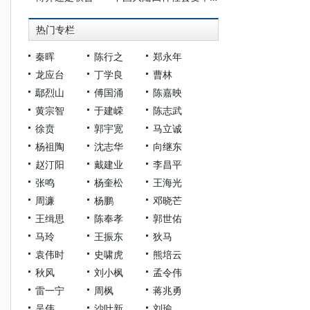
热门专栏
秦晖
陈行之
郑永年
龙应台
丁学良
曹林
鄢烈山
傅国涌
陈嘉映
黄宗智
于建嵘
陈志武
徐贲
郭宇宽
马立诚
杨祖陶
沈志华
向继东
赵汀阳
戴建业
李昌平
张鸣
杨奎松
王海光
周濂
杨鹏
邓晓芒
王缉思
陈奉孝
郭世佑
马玲
王振东
狄马
袁伟时
史啸虎
熊培云
秋风
刘小枫
孟令伟
雷一宁
周枫
蒋兆勇
吴伟
沙叶新
刘瑜