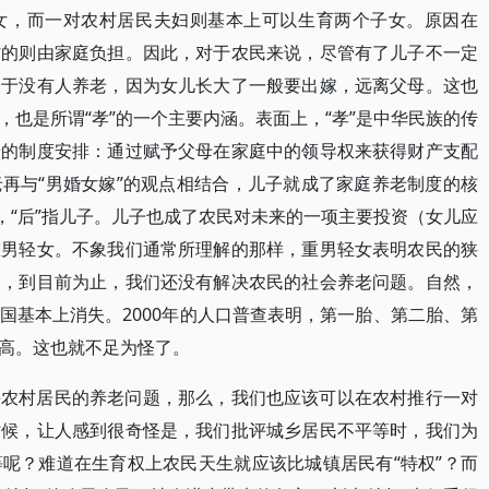
女，而一对农村居民夫妇则基本上可以生育两个子女。原因在
村的则由家庭负担。因此，对于农民来说，尽管有了儿子不一定
价于没有人养老，因为女儿长大了一般要出嫁，远离父母。这也
也是所谓“孝”的一个主要内涵。表面上，“孝”是中华民族的传
老的制度安排：通过赋予父母在家庭中的领导权来获得财产支配
再与“男婚女嫁”的观点相结合，儿子就成了家庭养老制度的核
，“后”指儿子。儿子也成了农民对未来的一项主要投资（女儿应
重男轻女。不象我们通常所理解的那样，重男轻女表明农民的狭
是，到目前为止，我们还没有解决农民的社会养老问题。自然，
国基本上消失。2000年的人口普查表明，第一胎、第二胎、第
高。这也就不足为怪了。
决农村居民的养老问题，那么，我们也应该可以在农村推行一对
时候，让人感到很奇怪是，我们批评城乡居民不平等时，我们为
呢？难道在生育权上农民天生就应该比城镇居民有“特权”？而