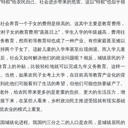
特权”给农民自己、社会进步带来的危害。这以“特权”也似乎很
代社会养育一个子女的费用是很高的。这其中主要是教育费用，
村子女的教育费用“蒸蒸日上”，学生入学的年级越高，费用往
义务教育，然而初等教育却也成了一种产业。有些家庭甚至难以
支持两个子女了。适龄儿童的入学率甚至出现倒退。而入学儿童
以后，社会又如何解决他们的就业问题呢？相反，城镇居民的子
教育上的补贴，比较轻松地就可以完成九年义务教育。这样一
大。当然，如果农民子女考上大学，在目前高等教育产业化的背
管到此他们可能看到了生活的希望，但他们可能也快要破产了。
养老外，给农民带来更多的是更重的负担、更大的生活压力，增
，接下来，在某些人看来，乡村政治民主推进受阻就有现实基础
统农业的模式上重复。
中国城镇化进程。我国约三分之二的人口是农民，是城镇居民的