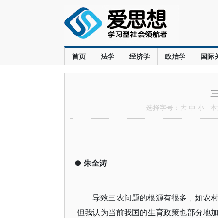
首页
法学
经济学
政治学
国际
选择字号：
大
中
小
本文
●
朱全涛
导致三农问题的根源有很多，如农
但我认为当前我国的生育政策也部分地