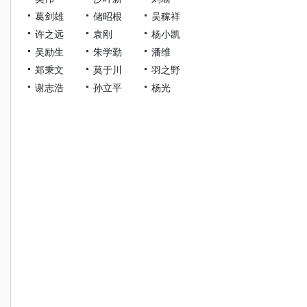
葛剑雄
储昭根
吴稼祥
许之远
袁刚
杨小凯
吴励生
朱学勤
潘维
郑秉文
莫于川
羽之野
谢志浩
孙立平
杨光