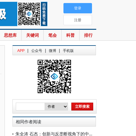
登录
注册
思想库
关键词
笔会
科普
排行
|
|
|
APP
公众号
微博
手机版
相同作者阅读
朱全涛 石杰：创新与反垄断视角下的中国改革史