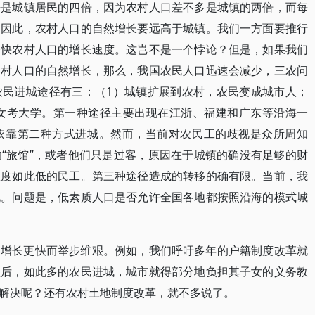
乎是城镇居民的四倍，因为农村人口差不多是城镇的两倍，而每
。因此，农村人口的自然增长要远高于城镇。我们一方面要推行
加快农村人口的增长速度。这岂不是一个悖论？但是，如果我们
农村人口的自然增长，那么，我国农民人口迅速会减少，三农问
农民进城途径有三：（1）城镇扩展到农村，农民变成城市人；
子女考大学。第一种途径主要出现在江浙、福建和广东等沿海一
依靠第二种方式进城。然而，当前对农民工的歧视是众所周知
“旅馆”，或者他们只是过客，原因在于城镇的确没有足够的财
程度如此低的民工。第三种途径造成的转移的确有限。当前，我
化。问题是，低素质人口是否允许全国各地都按照沿海的模式城
口增长更快而举步维艰。例如，我们呼吁多年的户籍制度改革就
以后，如此多的农民进城，城市就得部分地负担其子女的义务教
解决呢？还有农村土地制度改革，就不多说了。