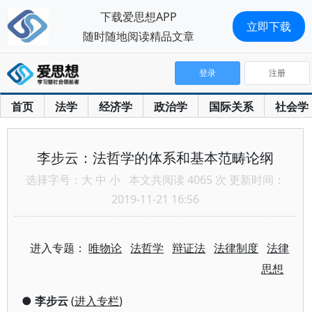
下载爱思想APP
立即下载
随时随地阅读精品文章
登录
注册
首页
法学
经济学
政治学
国际关系
社会学
李步云：法哲学的体系和基本范畴论纲
选择字号：
大
中
小
本文共阅读 4065 次 更新时间：
2019-11-21 16:56
进入专题：
唯物论
法哲学
辩证法
法律制度
法律
思想
●
李步云
(
进入专栏
)