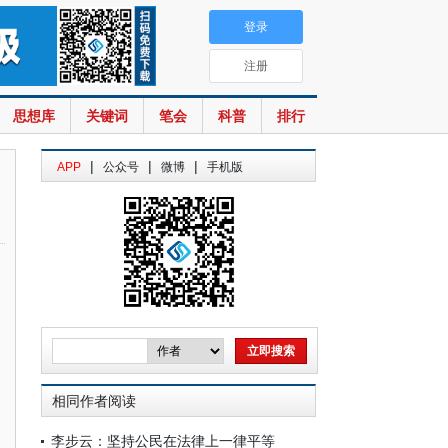
登录
注册
思想库
关键词
笔会
科普
排行
|
|
|
APP
公众号
微博
手机版
相同作者阅读
李步云：坚持公民在法律上一律平等