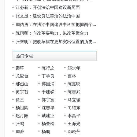
江必新：开创法治中国建设新局面
张文显：建设良法善治的法治中国
周佑勇：在法治中国建设中科学把握两个“更加注重”
陈雨萌：向改革要动力，以改革聚合力
张来明：把改革摆在更加突出位置的历史自觉——党的二十届三中全会《决定》学习体会
热门专栏
秦晖
陈行之
郑永年
龙应台
丁学良
曹林
鄢烈山
傅国涌
陈嘉映
黄宗智
于建嵘
陈志武
徐贲
郭宇宽
马立诚
杨祖陶
沈志华
向继东
赵汀阳
戴建业
李昌平
张鸣
杨奎松
王海光
周濂
杨鹏
邓晓芒