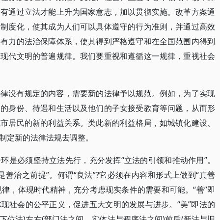
只有通过立法才能上升为国家意志，加以贯彻实施。改革方案通
和制度化，使其成为人们可以具体遵守的行为准则，并通过高效
、有力的法治保障体系，使其得到严格遵守和在全国范围内得到
是现代文明的普遍规律。我们要重视和遵循这一规律，重视社会
法律没有规定的内容，需要新的法律予以规范。例如，为了实现
工的身份、待遇和生活以及他们的子女接受教育等问题，从而形
城市居民的新的利益关系。类此新的利益格局，如城镇化建设、
制定新的法律法规去调整。
环是必须坚持立法先行，充分发挥“立法的引领和推动作用”。
善治之前提”。何谓“良法”?它必须在内容和形式上做到“真善
规律，体现时代精神，充分考虑现实条件的需要和可能。“善”即
现社会的公平正义，促进五大文明的发展与进步。“美”即法的
与下位法)左右(部门法之间、实体法与程序法之间)前后(新法与旧