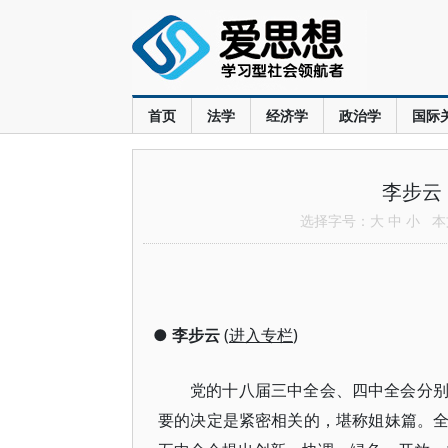
首页
法学
经济学
政治学
国际
李步云
选择字号：
大
中
小
本文
●
李步云
(
进入专栏
)
党的十八届三中全会、四中全会分
要的决定是紧密相关的，堪称姐妹篇。