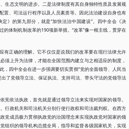
会、生态文明的进步。二是法律制度有其自身独特性质及发展规
)配置、司法运行程序以及人员素质等。因此法治建设自身也有
决定》的第九部分，就是“加快法治中国建设”。四中全会《决
的体制机制改革的190项新举措。“改革”像一根主线，贯穿在
，应有正确的理解。它不仅仅是说我们的改革要在现行法律允许
张必须上升为法律，才能在全国范围内建立与之相适应的制度，
此，四中全会在进一步强调要切实贯彻“党的全面领导、人民当
提出了党领导立法、保证执法、支持司法、带头守法的党领导法
党依宪依法执政，首先就是通过领导立法来实现对国家的领导。
途。行政机关和司法机关分别行使行政权和司法裁判权。在西方
执政党成员极力贯彻执政党的治国理念来实现执政党对国家的领
级党组织的领导机构总揽全局，指导和监督各级国家机关，实现