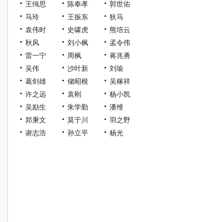
王缉思
陈奉孝
郭世佑
马玲
王振东
狄马
袁伟时
史啸虎
熊培云
秋风
刘小枫
孟令伟
雷一宁
周枫
蒋兆勇
吴伟
沙叶新
刘瑜
葛剑雄
储昭根
吴稼祥
许之远
袁刚
杨小凯
吴励生
朱学勤
潘维
郑秉文
莫于川
羽之野
谢志浩
孙立平
杨光