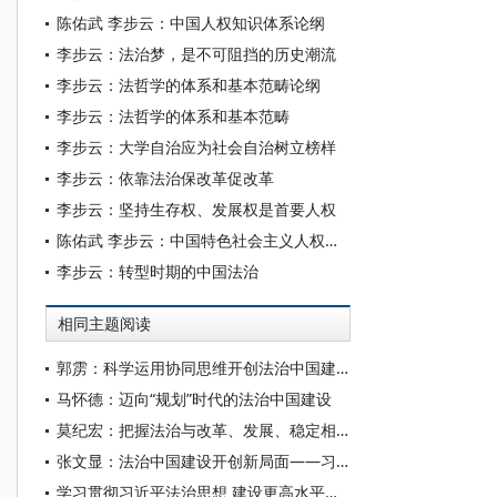
陈佑武 李步云：中国人权知识体系论纲
李步云：法治梦，是不可阻挡的历史潮流
李步云：法哲学的体系和基本范畴论纲
李步云：法哲学的体系和基本范畴
李步云：大学自治应为社会自治树立榜样
李步云：依靠法治保改革促改革
李步云：坚持生存权、发展权是首要人权
陈佑武 李步云：中国特色社会主义人权理论体系论纲
李步云：转型时期的中国法治
相同主题阅读
郭雳：科学运用协同思维开创法治中国建设新局面
马怀德：迈向“规划”时代的法治中国建设
莫纪宏：把握法治与改革、发展、稳定相协同的内在逻辑
张文显：法治中国建设开创新局面——习近平法治思想提出五年来的历史性成就考察
学习贯彻习近平法治思想 建设更高水平的法治中国