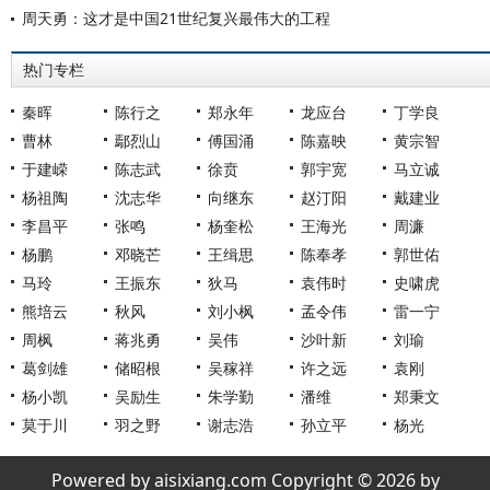
周天勇：这才是中国21世纪复兴最伟大的工程
热门专栏
秦晖
陈行之
郑永年
龙应台
丁学良
曹林
鄢烈山
傅国涌
陈嘉映
黄宗智
于建嵘
陈志武
徐贲
郭宇宽
马立诚
杨祖陶
沈志华
向继东
赵汀阳
戴建业
李昌平
张鸣
杨奎松
王海光
周濂
杨鹏
邓晓芒
王缉思
陈奉孝
郭世佑
马玲
王振东
狄马
袁伟时
史啸虎
熊培云
秋风
刘小枫
孟令伟
雷一宁
周枫
蒋兆勇
吴伟
沙叶新
刘瑜
葛剑雄
储昭根
吴稼祥
许之远
袁刚
杨小凯
吴励生
朱学勤
潘维
郑秉文
莫于川
羽之野
谢志浩
孙立平
杨光
Powered by aisixiang.com Copyright © 2026 by