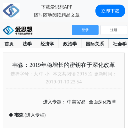
下载爱思想APP
立即下载
随时随地阅读精品文章
登录
注册
首页
法学
经济学
政治学
国际关系
社会学
韦森：2019年稳增长的密钥在于深化改革
选择字号：
大
中
小
本文共阅读 2915 次 更新时间：
2019-01-10 23:54
进入专题：
中美贸易
全面深化改革
●
韦森
(
进入专栏
)