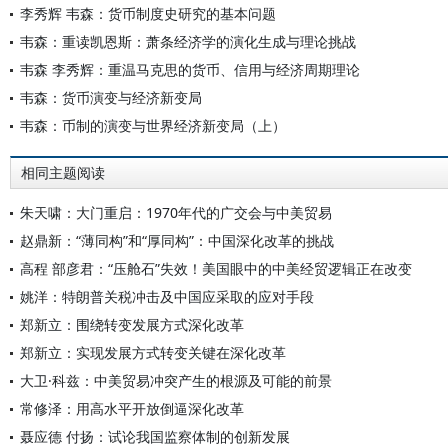
李秀辉 韦森：货币制度史研究的基本问题
韦森：重读凯恩斯：萧条经济学的演化生成与理论挑战
韦森 李秀辉：重温马克思的货币、信用与经济周期理论
韦森：货币演变与经济新变局
韦森：币制的演变与世界经济新变局（上）
相同主题阅读
朱天啸：大门重启：1970年代的广交会与中美贸易
赵鼎新：“薄同构”和“厚同构”：中国深化改革的挑战
高程 部彦君：“压舱石”失效！美国眼中的中美经贸逻辑正在改变
姚洋：特朗普关税冲击及中国应采取的应对手段
郑新立：围绕转变发展方式深化改革
郑新立：实现发展方式转变关键在深化改革
大卫·科兹：中美贸易冲突产生的根源及可能的前景
常修泽：用高水平开放倒逼深化改革
聂应德 付扬：试论我国监察体制的创新发展