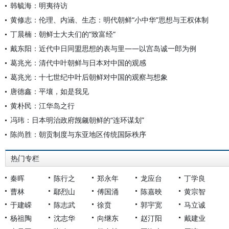
韩毓海：明夷待访
黄修志：伦理、内涵、生态：明代朝鲜“小中华”思想与王权体制
丁晨楠：朝鲜士大夫们的“致富经”
戴东阳：近代中日同盟思想的表与里——以宫岛诚一郎为例
葛兆光：清代中叶朝鲜与日本对中国的观感
葛兆光：十七世纪中叶后朝鲜对中国的观察与想象
唐德鑫：平壤，如是我见
黄朴民：江华岛之行
冯玮：日本明治政府觊觎朝鲜的“连环谋划”
陈尚胜：朝贡制度与东亚地区传统国际秩序
热门专栏
秦晖
陈行之
郑永年
龙应台
丁学良
曹林
鄢烈山
傅国涌
陈嘉映
黄宗智
于建嵘
陈志武
徐贲
郭宇宽
马立诚
杨祖陶
沈志华
向继东
赵汀阳
戴建业