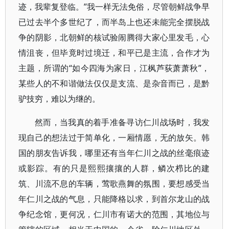
迹，我辈复登临。”我一样无法免俗，尽管朝鲜战争早
已过去半个多世纪了，而半岛上也还未能完全摆脱战
争的阴影，北朝鲜的核试验闹腾得大家心里发毛，心
情沮丧，但毕竟时过境迁，和平已是主流，合作才为
主题，所谓的“如今四海为家日，江枫芦荻萧萧秋”，
某些人的不和谐做法仅仅是支流、是杂音而已，是黔
驴技穷，难以为继的。
然而，当我真的着手准备寻访仁川战场时，我发
现自己的想法过于简单化，一厢情愿，无的放矢。韩
国的朋友告诉我，哪里还有当年仁川之战的丝毫痕迹
或影踪。有的只是熙熙攘攘的人群，鳞次栉比的建
筑、川流不息的车辆，莺歌燕舞的氛围，要想感受当
年仁川之战的气息，只能降格以求，到首尔龙山的战
争纪念馆，更何况，仁川市有诺大的范围，其地位与