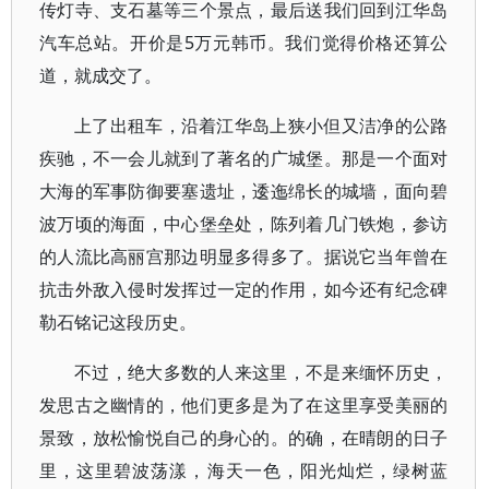
传灯寺、支石墓等三个景点，最后送我们回到江华岛
汽车总站。开价是5万元韩币。我们觉得价格还算公
道，就成交了。
上了出租车，沿着江华岛上狭小但又洁净的公路
疾驰，不一会儿就到了著名的广城堡。那是一个面对
大海的军事防御要塞遗址，逶迤绵长的城墙，面向碧
波万顷的海面，中心堡垒处，陈列着几门铁炮，参访
的人流比高丽宫那边明显多得多了。据说它当年曾在
抗击外敌入侵时发挥过一定的作用，如今还有纪念碑
勒石铭记这段历史。
不过，绝大多数的人来这里，不是来缅怀历史，
发思古之幽情的，他们更多是为了在这里享受美丽的
景致，放松愉悦自己的身心的。的确，在晴朗的日子
里，这里碧波荡漾，海天一色，阳光灿烂，绿树蓝