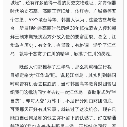
城坛”，还有许多值得一看的历史文物遗址，如青铜器
时代的支石墓、高丽王宫旧址、传灯寺、广城堡等五
个古堡、53个墩台等等。韩国人认为，这些古堡与墩
台，所展现的是高丽时代历经39年抵抗蒙古入侵和朝
鲜王朝末期抵抗西方外敌入侵的要塞面貌。总之，江
华岛有历史，有文化，有景致，有格调，游览了江华
岛，就等于鉴赏了仁川的精华，触摸了仁川的灵魂。
既然人们都推荐了江华岛，那么我就确定行程，
目标定格为“江华岛”吧。说起江华岛，其实刚到韩国
时就曾有机会去揽胜的，当时韩国高等教育财团曾组
织我们这批访问学者去过一次江华岛，资助形式为“半
自费”，即每人交1万韩币，不足部分则由财团包底。
可我那天正好有其它事，就错过了这次机会。现在只
能由自己掏足额的钱去弥补留下的缺憾了。好在精通
韩语的X君也有兴趣去那里一游，正好结伴同行，否