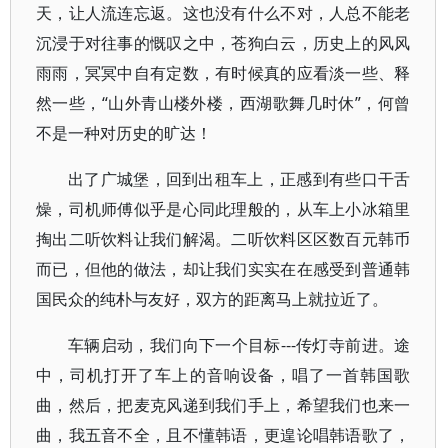
天，让人流连忘返。这也没有什么不对，人总不能老
沉浸于对往事的慨叹之中，苍狗白云，历史上的风风
雨雨，冥冥中自有定数，有时候真的应看淡一些、释
然一些，“山外青山楼外楼，西湖歌舞几时休”，何曾
不是一种对历史的旷达！
出了广城堡，回到出租车上，正感到有些口干舌
燥，司机师傅似乎是心同此理般的，从车上小冰箱里
掏出二听饮料让我们解渴。二听饮料区区数百元韩币
而已，但他的做法，却让我们实实在在感受到普通韩
国民众的纯朴与友好，双方的距离马上就拉近了。
车辆启动，我们向下一个目标---传灯寺前进。途
中，司机打开了车上的音响设备，唱了一首韩国歌
曲，然后，把麦克风递到我们手上，希望我们也来一
曲，我五音不全，且不懂韩语，更遑论唱韩语歌了，