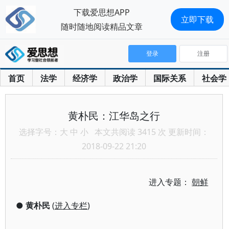
下载爱思想APP
立即下载
随时随地阅读精品文章
登录
注册
首页
法学
经济学
政治学
国际关系
社会学
黄朴民：江华岛之行
选择字号：
大
中
小
本文共阅读 3415 次 更新时间：
2018-09-22 21:20
进入专题：
朝鲜
●
黄朴民
(
进入专栏
)