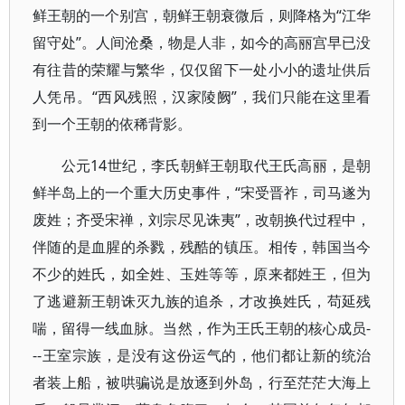
鲜王朝的一个别宫，朝鲜王朝衰微后，则降格为“江华
留守处”。人间沧桑，物是人非，如今的高丽宫早已没
有往昔的荣耀与繁华，仅仅留下一处小小的遗址供后
人凭吊。“西风残照，汉家陵阙”，我们只能在这里看
到一个王朝的依稀背影。
公元14世纪，李氏朝鲜王朝取代王氏高丽，是朝
鲜半岛上的一个重大历史事件，“宋受晋祚，司马遂为
废姓；齐受宋禅，刘宗尽见诛夷”，改朝换代过程中，
伴随的是血腥的杀戮，残酷的镇压。相传，韩国当今
不少的姓氏，如全姓、玉姓等等，原来都姓王，但为
了逃避新王朝诛灭九族的追杀，才改换姓氏，苟延残
喘，留得一线血脉。当然，作为王氏王朝的核心成员-
--王室宗族，是没有这份运气的，他们都让新的统治
者装上船，被哄骗说是放逐到外岛，行至茫茫大海上