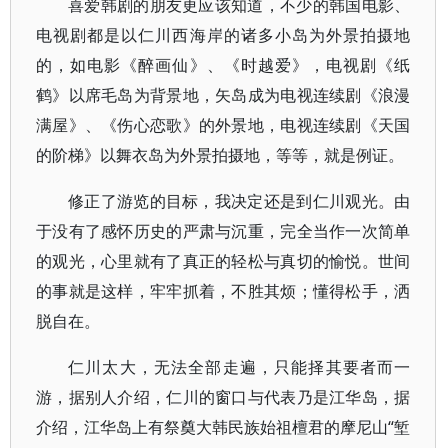
喜爱韩剧的朋友更应该知道，不少的韩国电影、
电视剧都是以仁川西海岸的诸多小岛为外景拍摄地
的，如电影《醉画仙》、《时越爱》，电视剧《纸
鹤》以席毛岛为背景地，矢岛成为电视连续剧《浪漫
满屋》、《伤心恋歌》的外景地，电视连续剧《天国
的阶梯》以舞衣岛为外景拍摄地，等等，就是例证。
修正了游览的目标，我决定还是到仁川观光。由
于没有了感怀历史的严肃与沉重，完全当作一次简单
的观光，心里就有了真正的轻松与真切的愉悦。世间
的事就是这样，牢牢抓着，不胜其烦；懂得松手，洒
脱自在。
仁川太大，无法全部走遍，只能择其要者而一
游，据别人介绍，仁川的窗口与代表乃是江华岛，据
介绍，江华岛上有祭奠大韩民族始祖檀君的摩尼山“堑