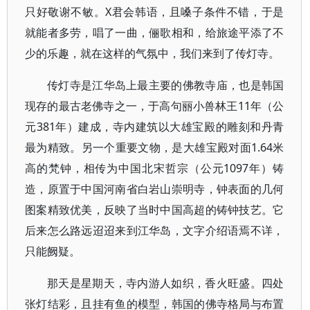
只好敬谢不敏。X君会韩语，且嗓子条件不错，于是
就能者多劳，唱了一曲，俪歌相和，给旅途平添了不
少的乐趣，就在这样的气氛中，我们来到了传灯寺。
传灯寺是江华岛上最主要的佛教寺庙，也是韩国
现存的最古老佛寺之一，于高句丽小兽林王11年（公
元381年）建成，寺内建筑以大雄宝殿的雕刻和丹青
最为精致。另一个重要文物，是大雄宝殿对面1.64米
高的梵钟，相传为中国北宋哲宗（公元1097年）铸
造，原置于中国河南省白岩山崇明寺，钟表面的几何
图案精致优美，反映了当时中国高超的铸钟技艺。它
后来怎么路远迢迢来到江华岛，文字介绍语焉不详，
只能阙疑。
那天是星期天，寺内游人如织，香火旺盛。四处
张灯结彩，且挂有鱼的模型，韩国的佛寺格局与布置