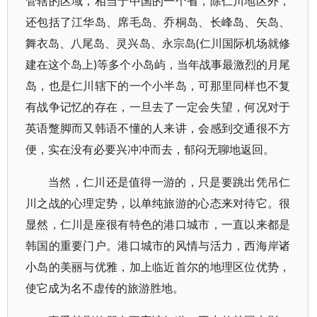
管辖的区域，相当于中国的一个省，除仁川地区外，
还包括了江华岛、席毛岛、乔桐岛、长峰岛、矢岛、
舞衣岛、八尾岛、灵兴岛、永宗岛(仁川国际机场就修
建在这个岛上)等多个小岛屿，当年战事最激烈的月尾
岛，也是仁川辖下的一个小半岛，可那里同样也不复
有战争记忆的存在，一旦去了一定会失望，何况对于
英语蹩脚而又韩语不懂的人来讲，会感到交通很不方
便，实在没有必要兴冲冲而去，郁闷无聊地返回。
当然，仁川还是值得一游的，只是要跳出凭吊仁
川之战的心理定势，以单纯旅游的心态来对待它。很
显然，仁川是座很有特色的港口城市，一直以来都是
韩国的重要门户。港口城市的风情与活力，西海岸诸
小岛的美丽与优雅，加上临近首尔的地理区位优势，
使它成为名不虚传的旅游胜地。