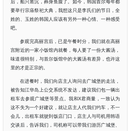
后，船只凿沉，葬身鱼腹了。如今，韩国首尔每年都
要举行宗庙祭祀大典，我想这只是李氏们的节日，全
姓的、玉姓的韩国人应该有另外一种心情、一种感受
吧。
参观完高丽宫后，已是午餐时分，我们就在高丽
宫附近的一家小饭馆内就餐，每人要了一份大酱汤，
味道很特别，与首尔饭馆中的大酱汤有差异，也许这
里的才是正宗的。
在进餐时，我们向店主人询问去广城堡的走法，
被告知江华岛上公交系统不发达，建议我们包一辆出
租车去参观广城堡等景点。我和X君商量，一致认为
这不失为一个好建议，就让店主人代我们约车，不一
会儿，出租车就驶到饭店门口，店主人与司机用韩语
交谈后，告诉我们，司机称可以带我们游历广城堡、