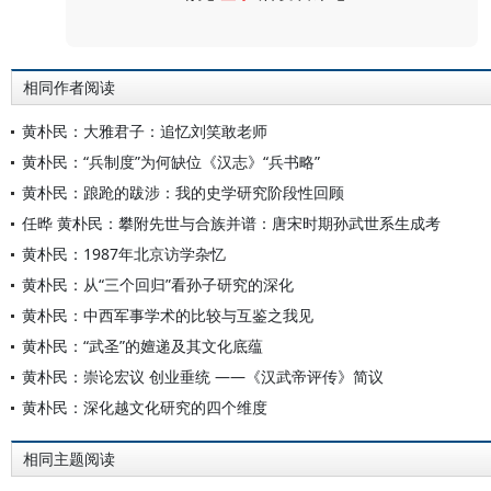
评论
相同作者阅读
黄朴民：大雅君子：追忆刘笑敢老师
黄朴民：“兵制度”为何缺位《汉志》“兵书略”
黄朴民：踉跄的跋涉：我的史学研究阶段性回顾
任晔 黄朴民：攀附先世与合族并谱：唐宋时期孙武世系生成考
黄朴民：1987年北京访学杂忆
黄朴民：从“三个回归”看孙子研究的深化
黄朴民：中西军事学术的比较与互鉴之我见
黄朴民：“武圣”的嬗递及其文化底蕴
黄朴民：崇论宏议 创业垂统 ——《汉武帝评传》简议
黄朴民：深化越文化研究的四个维度
相同主题阅读