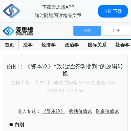
下载爱思想APP
立即下载
随时随地阅读精品文章
登录
注册
首页
法学
经济学
政治学
国际关系
社会学
白刚：《资本论》“政治经济学批判”的逻辑转
换
选择字号：
大
中
小
本文共阅读 5778 次 更新时间：
2018-03-13 23:56
进入专题：
《资本论》
劳动价值论
剩余价值论
●
白刚