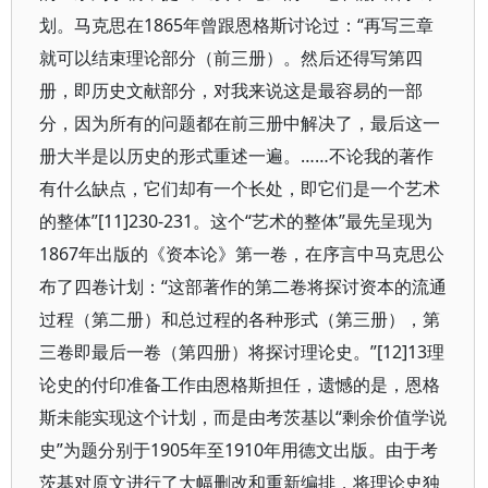
划。马克思在1865年曾跟恩格斯讨论过：“再写三章
就可以结束理论部分（前三册）。然后还得写第四
册，即历史文献部分，对我来说这是最容易的一部
分，因为所有的问题都在前三册中解决了，最后这一
册大半是以历史的形式重述一遍。……不论我的著作
有什么缺点，它们却有一个长处，即它们是一个艺术
的整体”[11]230-231。这个“艺术的整体”最先呈现为
1867年出版的《资本论》第一卷，在序言中马克思公
布了四卷计划：“这部著作的第二卷将探讨资本的流通
过程（第二册）和总过程的各种形式（第三册），第
三卷即最后一卷（第四册）将探讨理论史。”[12]13理
论史的付印准备工作由恩格斯担任，遗憾的是，恩格
斯未能实现这个计划，而是由考茨基以“剩余价值学说
史”为题分别于1905年至1910年用德文出版。由于考
茨基对原文进行了大幅删改和重新编排，将理论史独