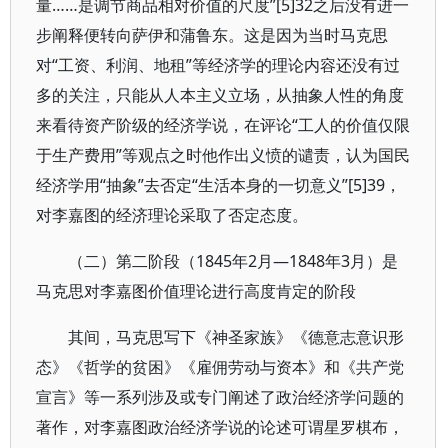
量……是调节商品相对价值的尺度”[5]32之后没有进一
步阐释便转向萨伊和蒲鲁东。这是因为当时马克思
对“工资、利润、地租”等经济学的理论内容还没有过
多的关注，只能从人本主义立场，从抽象人性的角度
来看待资产阶级的经济学说，在评论“工人的价值仅限
于生产费用”等观点之时他作出义愤的谴责，认为国民
经济学用“抽象”去否定“生活本身的一切意义”[5]39，
对李嘉图的经济理论采取了否定态度。
（二）第二阶段（1845年2月—1848年3月）是
马克思对李嘉图价值理论进行高度肯定的阶段
其间，马克思写下《神圣家族》《德意志意识形
态》《哲学的贫困》《雇佣劳动与资本》和《共产党
宣言》等一系列涉及或专门阐述了政治经济学问题的
著作，对李嘉图政治经济学说的论述可谓星罗棋布，