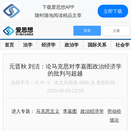
下载爱思想APP
立即下载
随时随地阅读精品文章
登录
注册
首页
法学
经济学
政治学
国际关系
社会学
元晋秋 刘洁：论马克思对李嘉图政治经济学
的批判与超越
选择字号：
大
中
小
本文共阅读 4686 次 更新时间：
2025-06-29 22:58
进入专题：
马克思主义
李嘉图
政治经济学
劳动价
值论