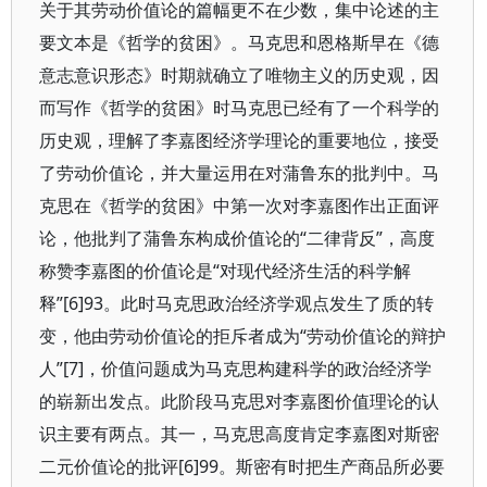
关于其劳动价值论的篇幅更不在少数，集中论述的主
要文本是《哲学的贫困》。马克思和恩格斯早在《德
意志意识形态》时期就确立了唯物主义的历史观，因
而写作《哲学的贫困》时马克思已经有了一个科学的
历史观，理解了李嘉图经济学理论的重要地位，接受
了劳动价值论，并大量运用在对蒲鲁东的批判中。马
克思在《哲学的贫困》中第一次对李嘉图作出正面评
论，他批判了蒲鲁东构成价值论的“二律背反”，高度
称赞李嘉图的价值论是“对现代经济生活的科学解
释”[6]93。此时马克思政治经济学观点发生了质的转
变，他由劳动价值论的拒斥者成为“劳动价值论的辩护
人”[7]，价值问题成为马克思构建科学的政治经济学
的崭新出发点。此阶段马克思对李嘉图价值理论的认
识主要有两点。其一，马克思高度肯定李嘉图对斯密
二元价值论的批评[6]99。斯密有时把生产商品所必要