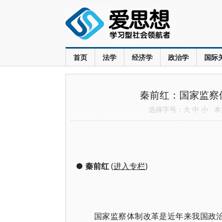
首页
法学
经济学
政治学
国际
秦前红：国家监察
选择字号：
大
中
小
本文
●
秦前红
(
进入专栏
)
国家监察体制改革是近年来我国政