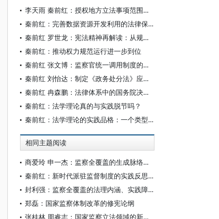
李天雨 秦前红：授权地方立法事项范围的扩张逻辑与规范进路
秦前红：完善数据资源开发利用的法律保障体系
秦前红 罗世龙：宪法精神再解读：从规范主义到功能主义
秦前红：推动权力规范运行进一步到位
秦前红 张文博：监察官统一调用制度的法治调试
秦前红 刘怡达：制定《政务处分法》应处理好的七对关系
秦前红 冉森鹏：法律体系中的国务院决定：类型、性质与制度化
秦前红：法学理论真的与实践脱节吗？
秦前红：法学理论的实践品格：一个类型化分析
相同主题阅读
商爱玲 申一杰：监察全覆盖的生成脉络、思想意蕴与制度完善
秦前红：新时代派驻监督制度的实践反思及体系完善
封利强：监察全覆盖的法理内涵、实践障碍与完善路径
郑磊：国家监察体制改革的修宪论纲
张桂林 周睿志：国家监察立法领域的新命题