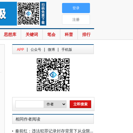
登录
注册
思想库
关键词
笔会
科普
排行
|
|
|
APP
公众号
微博
手机版
相同作者阅读
秦前红：违法犯罪记录封存背景下从业限制措施的优化