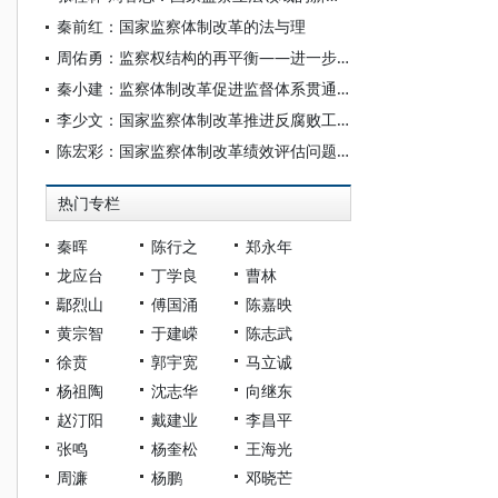
秦前红：国家监察体制改革的法与理
周佑勇：监察权结构的再平衡——进一步深化国家监察体制改革的法治逻辑
秦小建：监察体制改革促进监督体系贯通的逻辑与路径
李少文：国家监察体制改革推进反腐败工作法治化
陈宏彩：国家监察体制改革绩效评估问题探析
热门专栏
秦晖
陈行之
郑永年
龙应台
丁学良
曹林
鄢烈山
傅国涌
陈嘉映
黄宗智
于建嵘
陈志武
徐贲
郭宇宽
马立诚
杨祖陶
沈志华
向继东
赵汀阳
戴建业
李昌平
张鸣
杨奎松
王海光
周濂
杨鹏
邓晓芒