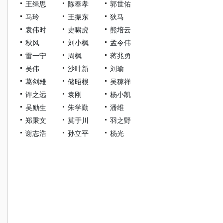
王缉思
陈奉孝
郭世佑
马玲
王振东
狄马
袁伟时
史啸虎
熊培云
秋风
刘小枫
孟令伟
雷一宁
周枫
蒋兆勇
吴伟
沙叶新
刘瑜
葛剑雄
储昭根
吴稼祥
许之远
袁刚
杨小凯
吴励生
朱学勤
潘维
郑秉文
莫于川
羽之野
谢志浩
孙立平
杨光