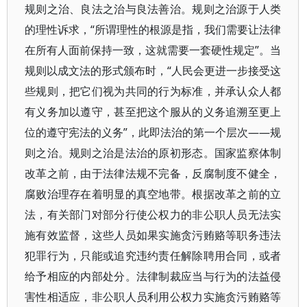
规则之治、良法之治与良法善治。规则之治源于人类
的理性诉求，“所谓理性的根源是指，我们需要让法律
在所有人面前保持一致，这就需要一套硬性规定”。当
规则以成文法的形式颁布时，“人民会更进一步接受这
些规则，把它们视为共同的行为标准，并承认众人都
有义务加以遵守，甚至把这个服从的义务追溯至更上
位的遵守宪法的义务”，此即法治的第一个层次——规
则之治。规则之治是法治的原初形态。国家监察体制
改革之前，由于法律法规不完备，反腐制度不健全，
腐败治理存在着明显的真空地带。根据改革之前的立
法，有关部门对部分行使公权力的非公职人员无法实
施有效监督，这些人员如果实施贪污贿赂等职务违法
犯罪行为，只能或追究违约责任解除聘用合同，或者
给予相应的内部处分。法律制裁应当与行为的法益侵
害性相适应，非公职人员利用公权力实施贪污贿赂等