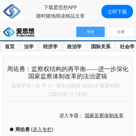
下载爱思想APP
立即下载
随时随地阅读精品文章
登录
注册
首页
法学
经济学
政治学
国际关系
社会学
周佑勇：监察权结构的再平衡——进一步深化
国家监察体制改革的法治逻辑
选择字号：
大
中
小
本文共阅读 5424 次 更新时间：
2022-08-15 19:56
进入专题：
国家监察体制改革
●
周佑勇
(
进入专栏
)