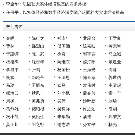
李金华：巩固壮大实体经济根基的四条路径
任保平：以实体经济和数字经济深度融合巩固壮大实体经济根基
热门专栏
秦晖
陈行之
郑永年
龙应台
丁学良
曹林
鄢烈山
傅国涌
陈嘉映
黄宗智
于建嵘
陈志武
徐贲
郭宇宽
马立诚
杨祖陶
沈志华
向继东
赵汀阳
戴建业
李昌平
张鸣
杨奎松
王海光
周濂
杨鹏
邓晓芒
王缉思
陈奉孝
郭世佑
马玲
王振东
狄马
袁伟时
史啸虎
熊培云
秋风
刘小枫
孟令伟
雷一宁
周枫
蒋兆勇
吴伟
沙叶新
刘瑜
葛剑雄
储昭根
吴稼祥
许之远
袁刚
杨小凯
吴励生
朱学勤
潘维
郑秉文
莫于川
羽之野
谢志浩
孙立平
杨光