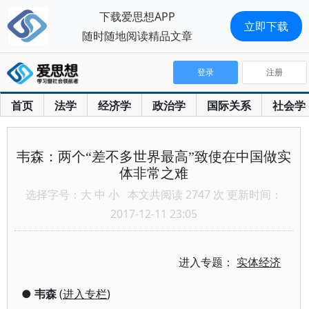
下载爱思想APP
立即下载
随时随地阅读精品文章
登录
注册
首页
法学
经济学
政治学
国际关系
社会学
韦森：两个“差不多世界最高”致使在中国做实
体非常之难
选择字号：
大
中
小
本文共阅读 2747 次 更新时间：
2017-12-11 23:05
进入专题：
实体经济
●
韦森
(
进入专栏
)