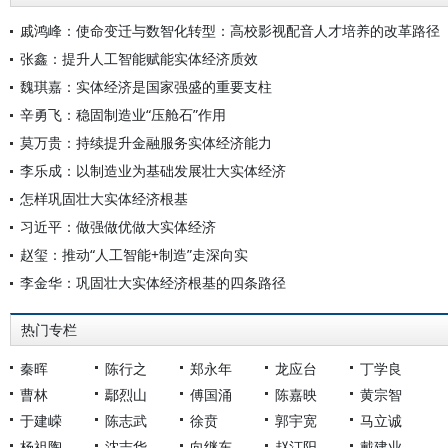
戚鸿峰：使命变迁与数智化转型：高校影视配音人才培养的改革路径
张鑫：提升人工智能赋能实体经济质效
魏琪嘉：实体经济是国家强盛的重要支柱
辛勇飞：稳固制造业“压舱石”作用
莫万贵：持续提升金融服务实体经济能力
李乐成：以制造业为基础发展壮大实体经济
怎样巩固壮大实体经济根基
习近平：做强做优做大实体经济
赵玺：推动“人工智能+制造”走深向实
李金华：巩固壮大实体经济根基的四条路径
热门专栏
秦晖
陈行之
郑永年
龙应台
丁学良
曹林
鄢烈山
傅国涌
陈嘉映
黄宗智
于建嵘
陈志武
徐贲
郭宇宽
马立诚
杨祖陶
沈志华
向继东
赵汀阳
戴建业