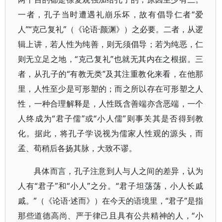
一者，孔子当时遭遇礼崩乐坏，故有倡导仁者“爱
人”“克己复礼”（《论语·颜渊》）之必要。二者，从逻
辑上讲，若人性为纯善，则无须倡导；若为纯恶，仁
则无立足之地，“克己复礼”也就无其内在之根据。三
者，从孔子的“有教无类”及其注重教化来看，在他那
里，人性至少是可形塑的；而之所以存在可形塑之人
性，一种合理解释是，人性既含善端亦含恶端，一个
人终成为“君子儒”或“小人儒”则事关其是否得到教
化。据此，将孔子学说视为儒家人性观的源头，而
孟、荀稍后各扬其脉，大致不谬。
具体而言，孔子注意到人与人之间的差异，认为
人有“君子”和“小人”之分。“君子坦荡荡，小人长戚
戚。”（《论语·述而》）在今天的语境里，“君子”是指
那些道德高尚、严于律己且具有公共精神的人，“小