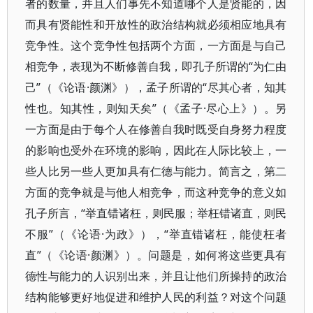
者的数量，并且人们事先不知道哪个人是贤能的，因
而具有贤能性和开放性的政治结构就必须相应地具有
竞争性。这个竞争性包括两个方面，一方面是与自己
相竞争，表现为不断修善自我，即孔子所谓的“为仁由
己”（《论语·颜渊》），孟子所谓的“尽其心者，知其
性也。知其性，则知天矣”（《孟子·尽心上》）。另
一方面是由于每个人在修善自我时既受自身努力程度
的影响也受外在环境的影响，因此在人际比较上，一
些人比另一些人更加具有仁德与能力。简言之，第二
方面的竞争就是与他人相竞争，而这种竞争的意义如
孔子所言，“举直错诸枉，则民服；举枉错诸直，则民
不服”（《论语·为政》），“举直错诸枉，能使枉者
直”（《论语·颜渊》）。问题是，如何将这些更具有
德性与能力的人识别出来，并且让他们所操持的政治
结构能够更好地促进和维护人民的利益？对这个问题