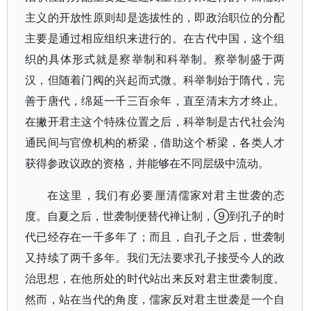
主义的开放性原则却是选拔性的，即政治职位的分配
主要是通过相应组织来进行的。在古代中国，这个组
织的具体形式就是察举制和科举制。察举制盛于两
汉，但随着门阀的兴起而式微。科举制始于隋代，完
善于唐代，绵延一千三百余年，直至清末方才终止。
在撇开君主这个特殊位置之后，科举制是古代社会沟
通民间与官僚机构的桥梁，借助这个桥梁，各类人才
获得参政议政的资格，并能够在不同层级中流动。
在这里，我们有必要厘清儒家对君主世袭的态
度。自夏之后，世袭制便替代禅让制，⑨到孔子的时
代已经存在一千多年了；而且，自孔子之后，世袭制
又持续了两千多年。我们无法要求孔子接受今人的政
治思想，在他所处的时代站出来反对君主世袭制度。
然而，站在当代的角度，儒家反对君主世袭是一个自