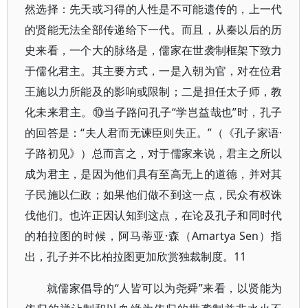
然选择：先天或习得的人性是不可能遗传的，上一代
的贤能无法全部传递给下一代。而且，从秦以后的历
史来看，一个大的脉络是，儒家在世袭制框架下致力
于儒化君主。其主要方式，一是入朝为官，对在位君
王施以力所能及的影响或限制；二是担任太子师，教
化未来君主。⑩当子路问孔子“学岂益哉也”时，孔子
的回答是：“夫人君而无谏臣则失正。”（《孔子家语·
子路初见》）总而言之，对于儒家来说，君主之所以
成为君主，是因为他们具有至高无上的道德，并对其
子民施以仁政；如果他们做不到这一点，民众有权诛
伐他们。也许正因认知到这点，在论及孔子和同时代
的柏拉图的时候，阿马蒂亚·森（Amartya Sen）指
出，孔子并不比柏拉图更加欣赏独裁制度。11
就儒家倡导的“人皆可以为尧舜”来看，以贤能为