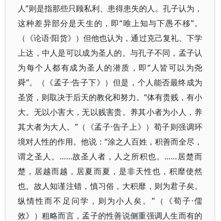
人”则是指那些只顾私利、患得患失的人。孔子认为，
这种差异部分是天生的，即“唯上知与下愚不移”。
（《论语·阳货》）但他也认为，通过克己复礼、下学
上达，中人是可以成为圣人的。与孔子不同，孟子认
为每个人都有成为圣人的潜质，即“人皆可以为尧
舜”。（《孟子·告子下》）但是，个人能否最终成为
圣贤，则取决于后天的教化和努力。“体有贵贱，有小
大。无以小害大，无以贱害贵。养其小者为小人，养
其大者为大人。”（《孟子·告子上》）荀子则强调环
境对人性的作用。他说：“涂之人百姓，积善而全尽，
谓之圣人。……故圣人者，人之所积也。……居楚而
楚，居越而越，居夏而夏，是非天性也，积靡使然
也。故人知谨注错，慎习俗，大积靡，则为君子矣。
纵情性而不足问学，则为小人矣。”（《荀子·儒
效》）粗略而言，孟子的性善说侧重强调人生而有的