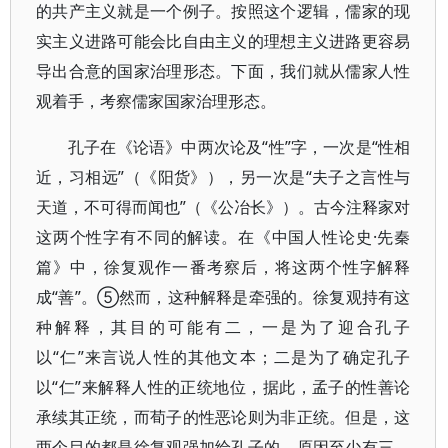
的共产主义就是一个例子。按照这个逻辑，儒家的现
实主义进路可能会比自由主义的理想主义进路更容易
导出合意的国家治理形态。下面，我们就从儒家人性
观着手，考察儒家国家治理形态。
孔子在《论语》中两次论及“性”字，一次是“性相
近，习相远”（《阳货》），另一次是“夫子之言性与
天道，不可得而闻也”（《公冶长》）。古今注释家对
这两个性字有不同的解读。在《中国人性论史·先秦
篇》中，徐复观作一番考察后，将这两个性字解释
成“善”。⑤然而，这种解释是牵强的。徐复观持有这
种解释，其目的可能有二，一是为了迎合孔子
以“仁”来言说人性的其他文本；二是为了确定孔子
以“仁”来解释人性的正统地位，据此，孟子的性善论
承续其正统，而荀子的性恶论则为非正统。但是，这
两个目的都是徐复观强加给孔子的，原因至少有三。