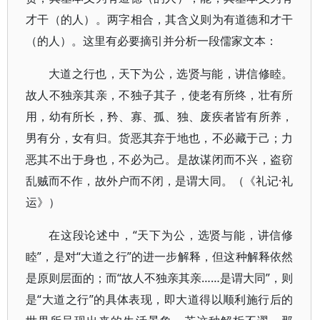
才干（的人）。两字相合，其含义则为有道德和才干
（的人）。这里有必要摘引并分析一段儒家文本：
大道之行也，天下为公，选贤与能，讲信修睦。
故人不独亲其亲，不独子其子，使老有所终，壮有所
用，幼有所长，矜、寡、孤、独、废疾者皆有所养，
男有分，女有归。货恶其弃于地也，不必藏于己；力
恶其不出于身也，不必为己。是故谋闭而不兴，盗窃
乱贼而不作，故外户而不闭，是谓大同。（《礼记·礼
运》）
在这段论述中，“天下为公，选贤与能，讲信修
睦”，是对“大道之行”的进一步解释，但这种解释依然
是原则层面的；而“故人不独亲其亲……是谓大同”，则
是“大道之行”的具体表现，即大道得以顺利施行后的