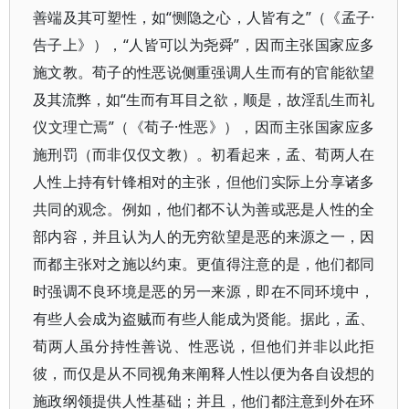
善端及其可塑性，如“恻隐之心，人皆有之”（《孟子·
告子上》），“人皆可以为尧舜”，因而主张国家应多
施文教。荀子的性恶说侧重强调人生而有的官能欲望
及其流弊，如“生而有耳目之欲，顺是，故淫乱生而礼
仪文理亡焉”（《荀子·性恶》），因而主张国家应多
施刑罚（而非仅仅文教）。初看起来，孟、荀两人在
人性上持有针锋相对的主张，但他们实际上分享诸多
共同的观念。例如，他们都不认为善或恶是人性的全
部内容，并且认为人的无穷欲望是恶的来源之一，因
而都主张对之施以约束。更值得注意的是，他们都同
时强调不良环境是恶的另一来源，即在不同环境中，
有些人会成为盗贼而有些人能成为贤能。据此，孟、
荀两人虽分持性善说、性恶说，但他们并非以此拒
彼，而仅是从不同视角来阐释人性以便为各自设想的
施政纲领提供人性基础；并且，他们都注意到外在环