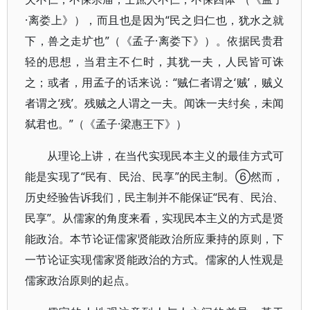
·离娄上》），而且也是因为“民之归仁也，犹水之就
下，兽之走圹也”（《孟子·离娄下》）。依据民贵君
轻的思想，当君主不仁时，其犹一夫，人民皆可诛
之；或者，用孟子的话来说：“贼仁者谓之‘贼’，贼义
者谓之‘残’。残贼之人谓之一夫。闻诛一夫纣矣，未闻
弑君也。”（《孟子·梁惠王下》）
从理论上讲，在当代实现民本主义的最佳方式可
能是实现了“民有、民治、民享”的民主制。⑥然而，
历史经验告诉我们，民主制并不能保证“民有、民治、
民享”。从儒家的角度来看，实现民本主义的方式是贤
能政治。本节论证儒家贤能政治所应秉持的原则，下
一节论证实现儒家贤能政治的方式。儒家的人性观是
儒家政治原则的起点。