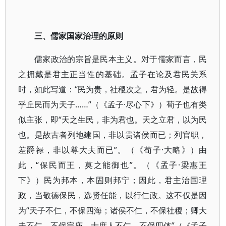
三、儒家国家治理的原则
儒家政治的宗旨是民本主义。对于儒家而言，民
之拥戴是君主正当性的基础。孟子在论及君民关系
时，如此写道：“民为贵，社稷次之，君为轻。是故得
乎丘民而为天子……”（《孟子·尽心下》）荀子也有类
似主张，即“天之生民，非为君也。天之立君，以为民
也。是故古者列地建国，非以贵诸侯而已；列官职，
差爵禄，非以尊大夫而已”。（《荀子·大略》）由
此，“保民而王，莫之能御也”。（《孟子·梁惠王
下》）民为邦本，本固则邦宁；因此，君主治国理
政，当敬德保民，选贤任能，以行仁政。这不仅是因
为“天子不仁，不保四海；诸侯不仁，不保社稷；卿大
夫不仁，不保宗庙，士庶人不仁，不保四体”（《孟子