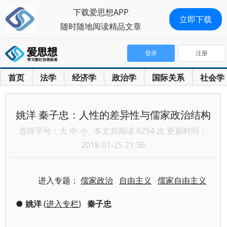
下载爱思想APP
立即下载
随时随地阅读精品文章
登录
注册
首页
法学
经济学
政治学
国际关系
社会学
姚洋 秦子忠：人性的差异性与儒家政治结构
选择字号：
大
中
小
本文共阅读 6254 次 更新时间：
2018-01-25 21:36
进入专题：
儒家政治
自由主义
儒家自由主义
●
姚洋
(
进入专栏
)
秦子忠