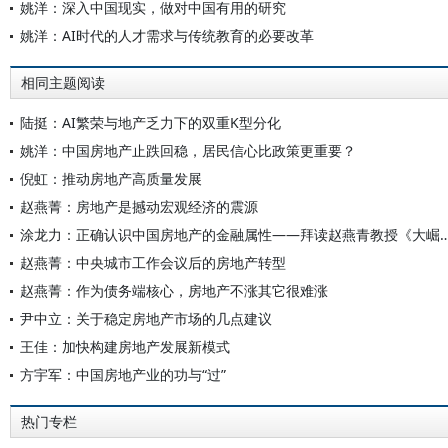
姚洋：深入中国现实，做对中国有用的研究
姚洋：AI时代的人才需求与传统教育的必要改革
相同主题阅读
陆挺：AI繁荣与地产乏力下的双重K型分化
姚洋：中国房地产止跌回稳，居民信心比政策更重要？
倪虹：推动房地产高质量发展
赵燕菁：房地产是撼动宏观经济的震源
涂龙力：正确认识中国房地产的金融属性——拜读赵燕青教授《大崛
赵燕菁：中央城市工作会议后的房地产转型
赵燕菁：作为债务端核心，房地产不涨其它很难涨
尹中立：关于稳定房地产市场的几点建议
王佳：加快构建房地产发展新模式
方宇军：中国房地产业的功与“过”
热门专栏