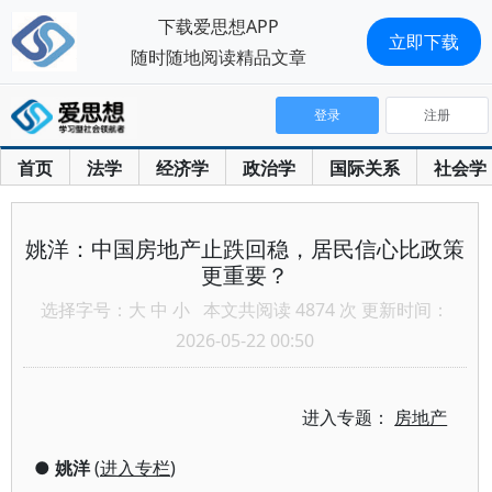
下载爱思想APP
立即下载
随时随地阅读精品文章
登录
注册
首页
法学
经济学
政治学
国际关系
社会学
姚洋：中国房地产止跌回稳，居民信心比政策
更重要？
选择字号：
大
中
小
本文共阅读 4874 次 更新时间：
2026-05-22 00:50
进入专题：
房地产
●
姚洋
(
进入专栏
)