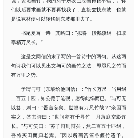
说，要论画竹，我的弟子东坡已经画得很不错了。你
们以后要求画就不要再找我了，直接去找东坡，也就
是说袜材便可以转移到东坡那里去了。
书尾复写一诗，其略曰：“拟将一段鹅溪绢，扫取
寒稍万尺长。”
这是文同信的末了写的一首诗中的两句。从这两
句诗我们可以见出文与可的画竹之法，即咫尺之竹而
有万里之势。
予谓与可（东坡给他回信）：“竹长万尺，当用绢
二百五十匹，知公倦于笔砚，愿得此绢而已。”与可无
以答，则曰：“吾言妄矣。世岂有万尺竹哉？”余因而
实之，答其诗曰：“世间亦有千寻竹，月落庭空影许
长。”与可笑曰：“苏子辩则辩矣，然二百五十匹绢，
吾将买田而归老焉。”因以所画筼筜谷偃竹遗予。