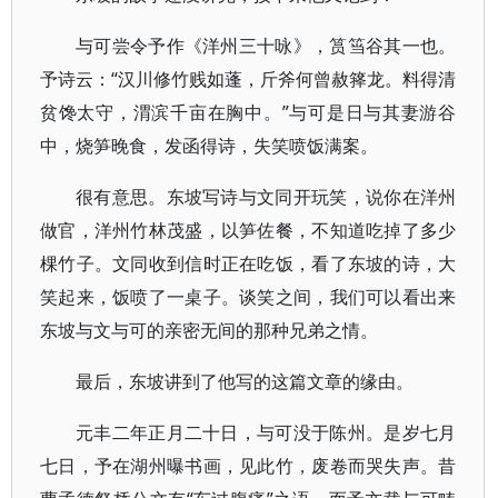
与可尝令予作《洋州三十咏》，筼筜谷其一也。
予诗云：“汉川修竹贱如蓬，斤斧何曾赦箨龙。料得清
贫馋太守，渭滨千亩在胸中。”与可是日与其妻游谷
中，烧笋晚食，发函得诗，失笑喷饭满案。
很有意思。东坡写诗与文同开玩笑，说你在洋州
做官，洋州竹林茂盛，以笋佐餐，不知道吃掉了多少
棵竹子。文同收到信时正在吃饭，看了东坡的诗，大
笑起来，饭喷了一桌子。谈笑之间，我们可以看出来
东坡与文与可的亲密无间的那种兄弟之情。
最后，东坡讲到了他写的这篇文章的缘由。
元丰二年正月二十日，与可没于陈州。是岁七月
七日，予在湖州曝书画，见此竹，废卷而哭失声。昔