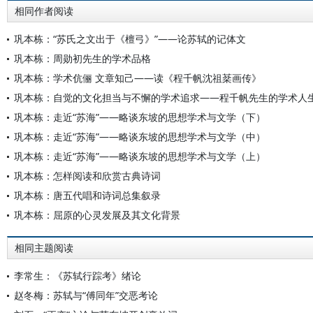
相同作者阅读
巩本栋：“苏氏之文出于《檀弓》”——论苏轼的记体文
巩本栋：周勋初先生的学术品格
巩本栋：学术伉俪 文章知己——读《程千帆沈祖棻画传》
巩本栋：自觉的文化担当与不懈的学术追求——程千帆先生的学术人
巩本栋：走近“苏海”——略谈东坡的思想学术与文学（下）
巩本栋：走近“苏海”——略谈东坡的思想学术与文学（中）
巩本栋：走近“苏海”——略谈东坡的思想学术与文学（上）
巩本栋：怎样阅读和欣赏古典诗词
巩本栋：唐五代唱和诗词总集叙录
巩本栋：屈原的心灵发展及其文化背景
相同主题阅读
李常生：《苏轼行踪考》绪论
赵冬梅：苏轼与“傅同年”交恶考论