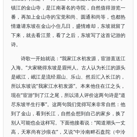
镇江的金山寺，是江南著名的寺院，自然值得游览一
番，再加上金山寺的宝觉和尚、圆通和尚等，也都热
情邀请东坡在金山小住几日，盛情难却，东坡就留了
下来，就去看江景，看了之后，东坡写了这首记游的
诗。
诗歌一开始就说：“我家江水初发源，宦游直送江
入海。”大家晓得东坡是眉州人。古人认为长江的源头
是岷江，岷江是流经眉山、乐山、然后汇入长江的，
所以东坡说“我家江水初发源”。本来他住在江之头，
现在“宦游”到了江之尾，所以清人评价这两句诗是“道
尽东坡半生行事”。这两句我们觉得写来非常自然：他
到了金山，看到长江，自然会想到自己的家乡，换了
别人可能也会这样写。下面他接着说：“闻道潮头一丈
高，天寒尚有沙痕在”，又说“中泠南畔石盘陀（中泠