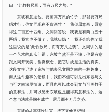
曰：“此竹数尺耳，而有万尺之势。”
东坡有意逗他。要画高万尺的竹子，那就要万尺
绢才行，你文同现在不肯画竹了，我倒愿意画，愿意
得这二百五十匹绢。文同回答说，我要是有两白五十
匹绢，我官也不做了，我就归隐了，我还会给你？我
这里说的是“此竹数尺，而有万尺之势”。文同讲的是
一个艺术的真实问题，东坡当然不是不懂，他是有意
跟文同开玩笑，偷换概念，把它讲成是生活的真实。
这段文字记述了东坡与他表兄文同之间的一桩趣事，
而从这件趣事的记载中，我们不但可以见出东坡与文
与可之间深厚情谊，而且也可以体会到文与可画竹子
的意和法，并可以见出东坡也是能得其意和法的。这
个意与法就是胸有成竹，咫尺而有万尺之势。
东坡的故事还没讲完，接下来他又记到：