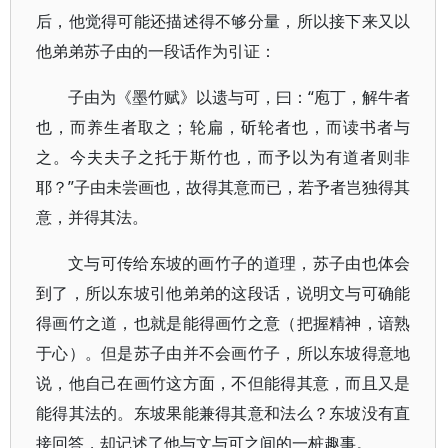
后，他觉得可能还描述得不够分量，所以接下来又以
他弟弟苏子由的一段话作为引证：
子由为《墨竹赋》以遗与可，曰：“庖丁，解牛者
也，而养生者取之；轮扁，斫轮者也，而读书者与
之。今夫夫子之托于斯竹也，而予以为有道者则非
耶？”子由未尝画也，故得其意而已，若予者岂独得其
意，并得其法。
文与可传给东坡的画竹子的道理，苏子由也体会
到了，所以东坡引他弟弟的这段话，说明文与可确能
得画竹之道，也就是能得画竹之意（把握精神，谙熟
于心）。但是苏子由并不会画竹子，所以东坡得意地
说，他自己在画竹这方面，不但能得其意，而且又是
能得其法的。东坡果能兼得其意和法么？东坡没有直
接回答，却记述了他与文与可之间的一桩趣事。