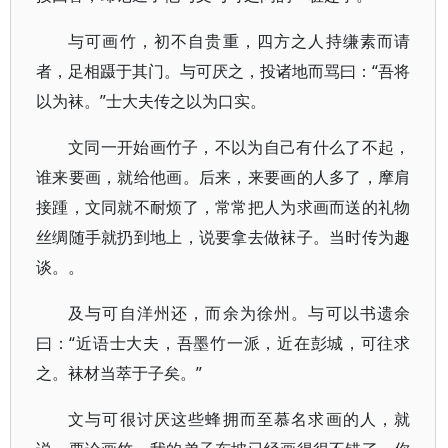
与可画竹，初不自贵重，四方之人持缣素而请
者，足相蹑于其门。与可厌之，投诸地而骂曰：“吾将
以为袜。”士大夫传之以为口实。
文同一开始画竹子，不以为自己有什么了不起，
谁来要画，就给他画。后来，来要画的人多了，摩肩
接踵，文同就不耐烦了，常常把人为求画而送的礼物
丝绸随手就扔到地上，说要拿去做袜子。当时传为趣
谈。。
及与可自洋州还，而余为徐州。与可以书遗余
曰：“近语士大夫，吾墨竹一派，近在彭城，可往求
之。袜材当萃于子矣。”
文与可很讨厌这些蜂拥而至慕名求画的人，就