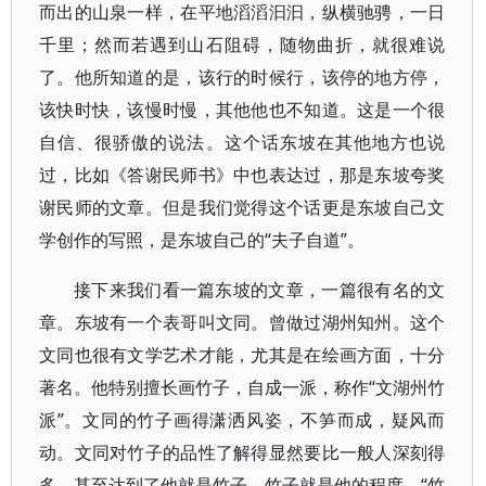
而出的山泉一样，在平地滔滔汩汩，纵横驰骋，一日
千里；然而若遇到山石阻碍，随物曲折，就很难说
了。他所知道的是，该行的时候行，该停的地方停，
该快时快，该慢时慢，其他他也不知道。这是一个很
自信、很骄傲的说法。这个话东坡在其他地方也说
过，比如《答谢民师书》中也表达过，那是东坡夸奖
谢民师的文章。但是我们觉得这个话更是东坡自己文
学创作的写照，是东坡自己的“夫子自道”。
接下来我们看一篇东坡的文章，一篇很有名的文
章。东坡有一个表哥叫文同。曾做过湖州知州。这个
文同也很有文学艺术才能，尤其是在绘画方面，十分
著名。他特别擅长画竹子，自成一派，称作“文湖州竹
派”。文同的竹子画得潇洒风姿，不笋而成，疑风而
动。文同对竹子的品性了解得显然要比一般人深刻得
多，甚至达到了他就是竹子，竹子就是他的程度。“竹