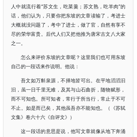
人中就流行着“苏文生，吃菜羹；苏文熟，吃羊肉”的
话，他们认为，只要你把东坡的文章读输了，考进士
大概就没问题了，考中了进士，做了官，自然有享不
尽的荣华富贵。后代人们又把他推为唐宋古文八大家
之一。
怎么来评价东坡的文章呢？这里我们也可用东坡
自己的一段话来作说明。他说：
吾文如万斛泉源，不择地皆可出。在平地滔滔汩
汩，虽一日千里无难，及其与山石曲折，随物赋形，
而不可知也。所可知者，常行于所当行，常止于不可
不止。如是而已矣，其他虽吾亦不能知也。（《苏轼
文集》卷六十六《自评文》）
这一段话的意思是说，他写文章就像从地下奔涌