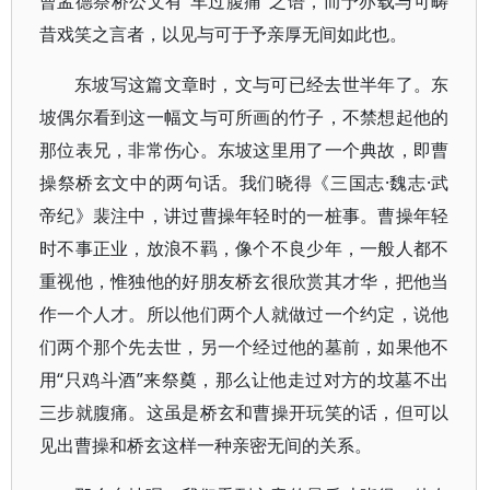
曹孟德祭桥公文有“车过腹痛”之语，而予亦载与可畴
昔戏笑之言者，以见与可于予亲厚无间如此也。
东坡写这篇文章时，文与可已经去世半年了。东
坡偶尔看到这一幅文与可所画的竹子，不禁想起他的
那位表兄，非常伤心。东坡这里用了一个典故，即曹
操祭桥玄文中的两句话。我们晓得《三国志·魏志·武
帝纪》裴注中，讲过曹操年轻时的一桩事。曹操年轻
时不事正业，放浪不羁，像个不良少年，一般人都不
重视他，惟独他的好朋友桥玄很欣赏其才华，把他当
作一个人才。所以他们两个人就做过一个约定，说他
们两个那个先去世，另一个经过他的墓前，如果他不
用“只鸡斗酒”来祭奠，那么让他走过对方的坟墓不出
三步就腹痛。这虽是桥玄和曹操开玩笑的话，但可以
见出曹操和桥玄这样一种亲密无间的关系。