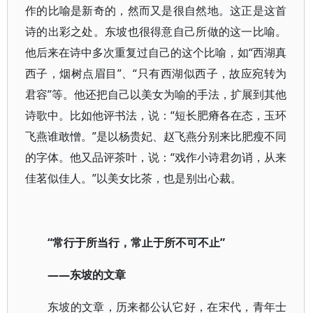
作的比喻是新奇的，然而又是很自然地。这正是这首
诗的出彩之处。东坡也很得意自己所做的这一比喻。
他后来在诗中多次重复过自己的这个比喻，如“西湖真
西子，烟树点眉目”、“只有西湖似西子，故应宛转为
君容”等。他还把自己以美女为喻的手法，扩展到其他
诗歌中。比如他评书法，说：“短长肥瘠各在态，玉环
飞燕谁敢憎。”是以杨贵妃、赵飞燕分别来比肥瘦不同
的字体。他又品评茶叶，说：“戏作小诗君勿诮，从来
佳茗似佳人。”以美女比茶，也是别出心裁。
“常行于所当行，常止于所不可不止”
——东坡的文章
东坡的文章，历来都公认它好，在宋代，青年士