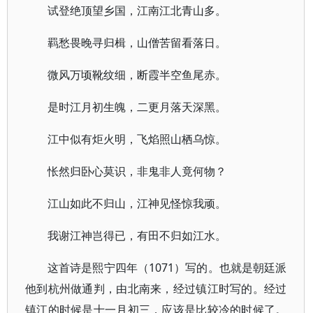
试登绝顶望乡国，江南江北青山多。
羁愁畏晚寻归楫，山僧苦留看落日。
微风万顷靴纹细，断霞半空鱼尾赤。
是时江月初生魄，二更月落天深黑。
江中似有炬火明，飞焰照山栖乌惊。
怅然归卧心莫识，非鬼非人竟何物？
江山如此不归山，江神见怪惊我顽。
我谢江神岂得已，有田不归如江水。
这首诗是熙宁四年（1071）写的。也就是朝廷派
他到杭州做通判，由北南来，经过镇江时写的。经过
镇江的时候是十一月初三，应该是比较冷的时候了。