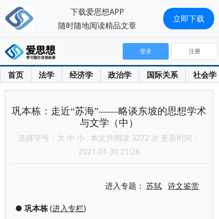
下载爱思想APP
立即下载
随时随地阅读精品文章
登录
注册
首页
法学
经济学
政治学
国际关系
社会学
巩本栋：走近“苏海”——略谈东坡的思想学术
与文学（中）
选择字号：
大
中
小
本文共阅读 3272 次 更新时间：
2021-01-30 21:26
进入专题：
苏轼
诗文鉴赏
●
巩本栋
(
进入专栏
)