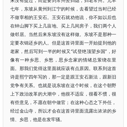
来没有提过，而是要到常州去归隐，归老常州。元丰
七年，东坡从黄州到江宁的时候，去看望过当时已经
不做宰相的王安石。王安石就劝他说，你不如以后也
在钟山脚下买上几亩地、买上几间房子，我们两个人
做邻居。当然后来东坡没有这样做。东坡不是那种一
定要衣锦还乡的人。但是这首诗里面一开始提到他的
老家，然后写到一半的时候又“试登绝顶望乡国”，好
像有一种乡思、乡愁，思乡念家的情绪总萦绕在里
面。那我们觉得这里面就应该有点原因。联系到这首
诗是熙宁四年写的，那一定是跟王安石新法，跟新旧
党争有关系。也就是说东坡在这个时候，在这个朝野
上下政治改革的大潮中，他很不适应，很看不惯，很
有些意见，不愿在朝中做官；在这种心态之下外任，
经过金山寺，所以才会在这首诗里面流露出浓浓的乡
情、乡思，他是在发牢骚。