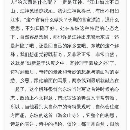
人”的东西是什么呢？一定是江神。“江山如此不归
山，江神见怪惊我顽。我谢江神岂得已，有田不归如
江水。”这个官有什么做头？长期的官宦漂泊，没什么
意思，不如归隐了好。处在东坡这种特定的心态之
下，自然容易想到，那也许是江神出来警示东坡：还
是归隐了吧，还是回自己的家乡去吧。东坡的这个解
释，我们想想觉得既新奇，又非常正常、非常自然，
这就是“出新意于法度之中，寄妙理于豪放之外”了。
诗写到最后，奇特的景象和奇妙的想象与前面写的乡
愁、乡思，跟他前面的写景，两条线到最后就融合在
一起了。这个解释很符合东坡当时写这首诗时候的心
态，政治上不太得意，南北宦途的奔波又非常劳顿，
所以，当他看到大自然中的奇特景观时，自然会往这
方面想。东坡的这首《游金山寺》，它整个的构思，
诗意的表达，诗中的描绘、议论，都非常自然，跟他