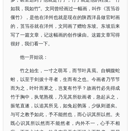
如我，我如竹”。文同曾经画过一幅画，叫作《筼筜谷
偃竹》，是他在洋州也就是现在的陕西洋县做官时画
的，筼筜谷就在洋州，文同画了赠给东坡。东坡后来
写了一篇文章，记这幅画的创作缘由。这篇文章写得
很好，我们看一下。
他一开始说：
竹之始生，一寸之萌耳，而节叶具焉。自蜩腹蛇
蚹，以至于剑拔十寻者，生而有之也。今画者乃节节
而为之，叶叶而累之，岂复有竹乎？故画竹必先得成
竹于胸中，执笔熟视，乃见其所欲画者，急起从之，
振笔直遂，以追其所见，如兔起鹘落，少纵则逝矣。
与可之教予如此，予不能然也，而心识其所以然。夫
既心识其所以然而不能然者，内外不一，心手不相