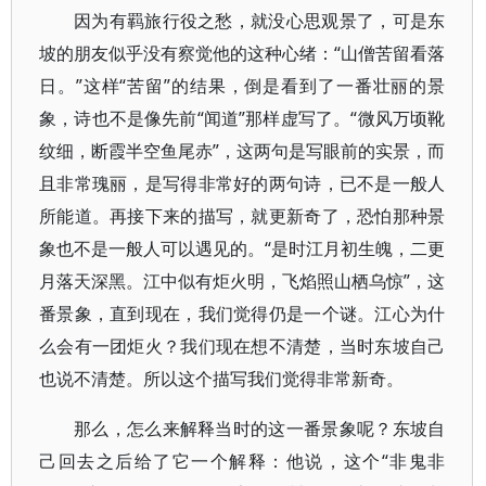
因为有羁旅行役之愁，就没心思观景了，可是东
坡的朋友似乎没有察觉他的这种心绪：“山僧苦留看落
日。”这样“苦留”的结果，倒是看到了一番壮丽的景
象，诗也不是像先前“闻道”那样虚写了。“微风万顷靴
纹细，断霞半空鱼尾赤”，这两句是写眼前的实景，而
且非常瑰丽，是写得非常好的两句诗，已不是一般人
所能道。再接下来的描写，就更新奇了，恐怕那种景
象也不是一般人可以遇见的。“是时江月初生魄，二更
月落天深黑。江中似有炬火明，飞焰照山栖乌惊”，这
番景象，直到现在，我们觉得仍是一个谜。江心为什
么会有一团炬火？我们现在想不清楚，当时东坡自己
也说不清楚。所以这个描写我们觉得非常新奇。
那么，怎么来解释当时的这一番景象呢？东坡自
己回去之后给了它一个解释：他说，这个“非鬼非