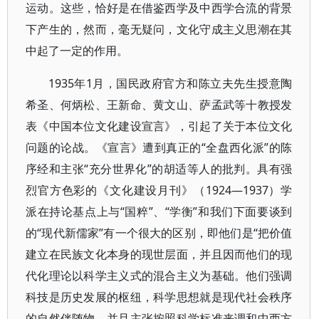
运动。这些，恰好是在借鉴西学及中西学合流的背景
下产生的，然而，毫无疑问，文化守成主义思潮在其
中起了一定的作用。
1935年1月，国民政府官方和陈立夫先生授意陶
希圣、何炳松、王新命、黄文山、萨孟武等十教授发
表《中国本位文化建设宣言》，引起了关于本位文化
问题的论战。《宣言》遭到真正的“全盘西化派”的陈
序经和主张“充分世界化”的胡适等人的批判。具有强
烈官方色彩的《文化建设月刊》（1924—1937）学
派在持论基点上与“国粹”、“学衡”和我们下面要谈到
的“现代新儒家”有一个很大的区别，即他们是“把价值
建立在民族文化本身的现世层面，并且因而他们的现
代化理论以科学主义式的混合主义为基础。他们强调
科技是历史发展的枢纽，科学思想就是现代社会秩序
的自然伴随物，并且主张按照科学标准来调和中西方