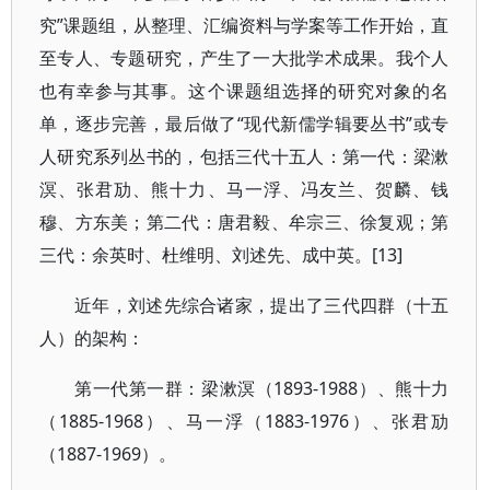
究”课题组，从整理、汇编资料与学案等工作开始，直
至专人、专题研究，产生了一大批学术成果。我个人
也有幸参与其事。这个课题组选择的研究对象的名
单，逐步完善，最后做了“现代新儒学辑要丛书”或专
人研究系列丛书的，包括三代十五人：第一代：梁漱
溟、张君劢、熊十力、马一浮、冯友兰、贺麟、钱
穆、方东美；第二代：唐君毅、牟宗三、徐复观；第
三代：余英时、杜维明、刘述先、成中英。[13]
近年，刘述先综合诸家，提出了三代四群（十五
人）的架构：
第一代第一群：梁漱溟（1893-1988）、熊十力
（1885-1968）、马一浮（1883-1976）、张君劢
（1887-1969）。