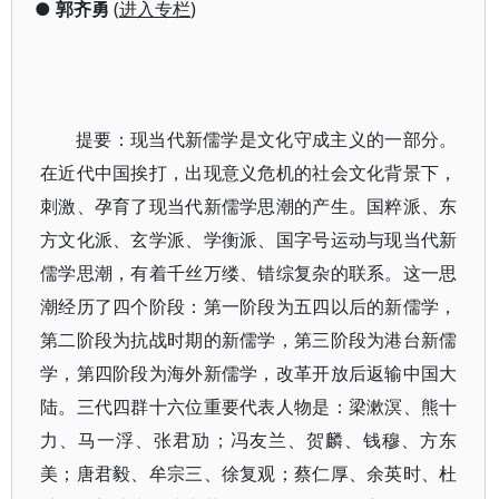
●
郭齐勇
(
进入专栏
)
提要：现当代新儒学是文化守成主义的一部分。
在近代中国挨打，出现意义危机的社会文化背景下，
刺激、孕育了现当代新儒学思潮的产生。国粹派、东
方文化派、玄学派、学衡派、国字号运动与现当代新
儒学思潮，有着千丝万缕、错综复杂的联系。这一思
潮经历了四个阶段：第一阶段为五四以后的新儒学，
第二阶段为抗战时期的新儒学，第三阶段为港台新儒
学，第四阶段为海外新儒学，改革开放后返输中国大
陆。三代四群十六位重要代表人物是：梁漱溟、熊十
力、马一浮、张君劢；冯友兰、贺麟、钱穆、方东
美；唐君毅、牟宗三、徐复观；蔡仁厚、余英时、杜