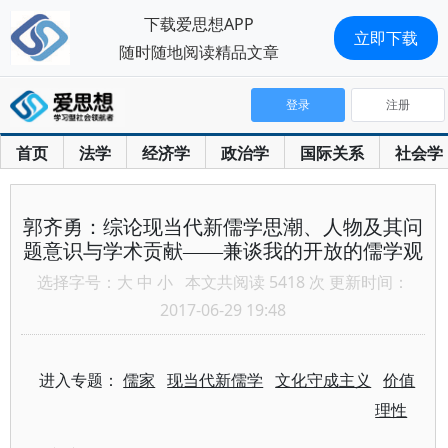
下载爱思想APP
立即下载
随时随地阅读精品文章
登录
注册
首页
法学
经济学
政治学
国际关系
社会学
郭齐勇：综论现当代新儒学思潮、人物及其问
题意识与学术贡献——兼谈我的开放的儒学观
选择字号：
大
中
小
本文共阅读 5418 次 更新时间：
2017-06-29 19:48
进入专题：
儒家
现当代新儒学
文化守成主义
价值
理性