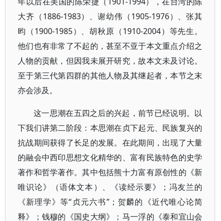
年以后在美国的陈荣捷（1901-1994），在台湾的陈
大齐（1886-1983）、谢幼伟（1905-1976）、张其
昀（1900-1985）、胡秋原（1910-2004）等先生。
他们也有非常了不起的，甚至不亚于本文重点介绍之
人物的贡献，但因我未展开研究，故本文未及讨论。
至于第三代第四群的其他人物及其继起者，本节之末
亦会涉及。
这一思潮在五四之后的兴起，前节已经说明。以
下我们讲第二阶段：本思潮在贞下起元、民族复兴的
抗战期间获得了长足的发展。在此期间，出现了大量
的融会中西印思想文化精华的、富有民族特色的史学
著作和哲学著作。其中包括熊十力富有原创性的《新
唯识论》（语体文本）、《读经示要》；冯友兰的
《新理学》等“贞元六书”；贺麟的《近代唯心论简
释》；钱穆的《国史大纲》；马一浮的《泰和宜山会