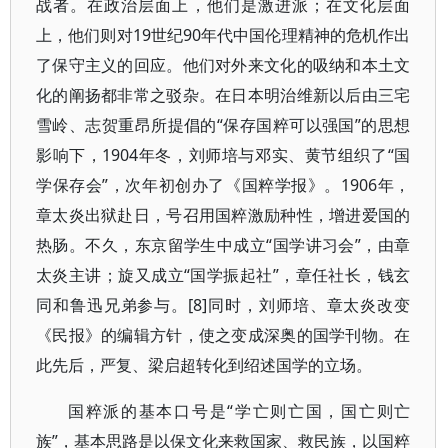
战者。在政治层面上，他们是激进派；在文化层面
上，他们则对19世纪90年代中国伦理精神的危机作出
了保守主义的回应。他们对外来文化的吸纳和本土文
化的阐扬都非常之驳杂。在日本明治维新以后由三宅
雪岭、志贺重昂所提倡的“保存国粹可以强国”的思想
影响下，1904年冬，刘师培与邓实、黄节组织了“国
学保存会”，次年初创办了《国粹学报》。1906年，
章太炎出狱赴日，号召用国粹激励种性，增进爱国的
热肠。不久，东京留学生中成立“国学讲习会”，由章
太炎主讲；旋又成立“国学振起社”，章任社长，钱玄
同和鲁迅兄弟参与。[8]同时，刘师培、章太炎改变
《民报》的编辑方针，使之变成深奥的国学刊物。在
此先后，严复、梁启超转化到绍述国学的立场。
国粹派的基本口号是“学亡则亡国，国亡则亡
族”，基本思路是以保文化来救国家、救民族，以国粹