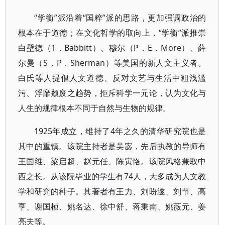
“学衡”派沿着“国粹”派的思路，更加强调政治的
根本在于道德；在文化哲学的取向上，“学衡”派推崇
白壁德（1．Babbitt）、穆尔（P．E．More）、薛
尔曼（S．P．Sherman）等美国的新人文主义者。
白氏等人提倡人文道德、反对文艺与生活中粗浅滥
污、浮靡颓废之趋势，拒斥科学一元论，认为文化与
人生的规律根本不同于自然与生物的规律。
1925年成立，维持了4年之久的清华研究院也是
其中的重镇。该院主持者是吴宓，先后执教的导师有
王国维、梁启超、赵元任、陈寅恪。该院风格兼取中
西之长。从该院毕业的学生有74人，大多成为人文教
学和研究的种子。其著者有王力、刘盼遂、刘节、高
亨、谢国桢、姚名达、徐中舒、蒋秉南、姚薇元、姜
亮夫等。