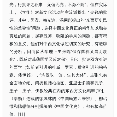
光，行批评之职事，无偏无党，不激不随”。但在实际
上，《学衡》对新文化运动的主流派提出了尖锐的批
评。其中，吴宓、梅光迪、汤用彤提出的“东西历史民
性的差异性”问题，选择中西文化真正的精华加以融会
贯通的问题，摒弃浅薄、狭隘的学风的问题，都有积
极的意义。他们对中西文化做过切实的研究，有透辟
的分析，因而多从学理上主张既“保存国粹又昌明欧
化”，既反对菲薄国学又反对保守旧化，批评双方引进
的西学（如前者引进的杜威、罗素，后者引进的柏格
森、倭伊铿），“均仅取一偏，失其大体”，主张忠实
全面地介绍、阐扬包括柏拉图、亚里士多德和孔子、
墨子、庄子、佛教经典在内的东西方文化精粹[10]。
《学衡》连载的缪凤林的《中国民族西来辨》、柳诒
徵和陆懋德分别撰著的《中国文化史》，都有极高价
值。[11]