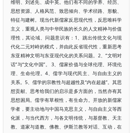
维明、刘述先、成中英。他们有不同的学养、经历、
思想资源、人格风范、致思倾向、学术径路、形貌、
特征与建树。现当代新儒家反思现代性，反思唯科学
主义，重视人类与中华民族的长久的人文精神与价值
理性，其论域、问题意识有：1、跳出传统文化与现
代化二元对峙的模式，并由此反省现代性，重新思考
东亚精神文明与东亚现代化的关系问题。2、“文明对
话”与“文化中国”。 3、儒家价值与全球伦理、环境伦
理、生命伦理。4、儒学与现代民主、与自由主义的
关系。5、儒学的宗教性与超越性及“内在超越”。其思
想贡献、思考给我们的启示是多方面的，当然亦有其
思想困局。儒学有草根性，有生命力。开放的新儒家
学者，要主动地与中国马克思主义，与自由主义等西
化派，与当代西方，与各文明传统，与基督教、天主
教、道家与道教、佛教、伊斯兰教等对话、互动，在