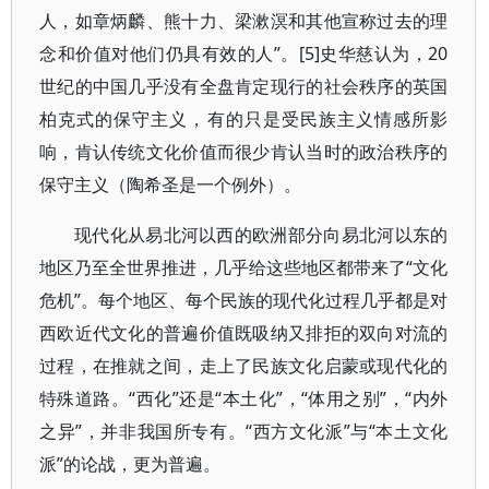
人，如章炳麟、熊十力、梁漱溟和其他宣称过去的理
念和价值对他们仍具有效的人”。[5]史华慈认为，20
世纪的中国几乎没有全盘肯定现行的社会秩序的英国
柏克式的保守主义，有的只是受民族主义情感所影
响，肯认传统文化价值而很少肯认当时的政治秩序的
保守主义（陶希圣是一个例外）。
现代化从易北河以西的欧洲部分向易北河以东的
地区乃至全世界推进，几乎给这些地区都带来了“文化
危机”。每个地区、每个民族的现代化过程几乎都是对
西欧近代文化的普遍价值既吸纳又排拒的双向对流的
过程，在推就之间，走上了民族文化启蒙或现代化的
特殊道路。“西化”还是“本土化”，“体用之别”，“内外
之异”，并非我国所专有。“西方文化派”与“本土文化
派”的论战，更为普遍。