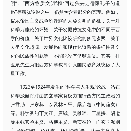
明”、“西方物质文明”和“回过头去走儒家孔子的道
路”等朦胧论说之中，仍然包含着部分的真理。例如，
揭示帝国主义战争所暴露的人类文明的危机，关于对
科学万能论的怀疑，关于发掘传统文化中的不同于西
学的价值，关于世界文化比较研究的多元参照，关于
人类文化起源、发展路向和现代化道路的多样性及文
化的民族性问题等，不能说没有借鉴意义。其实，杜
亚泉先生为把西方科学教育引入国民教育系统做了大
量工作。
1923至1924年发生的“科学与人生观”论战，站在
科学派健将对面的玄学家有极力推行西方民主政治的
张君劢、张东荪，以及林宰平、梁启超（中间偏玄）
等。科学派的丁文江、唐钺、吴稚晖、王星拱、胡适
等主张实验主义、马赫主义、新实在论，而玄学派则
主张倭伊铿、柏格森、杜里舒哲学。从一定意义上