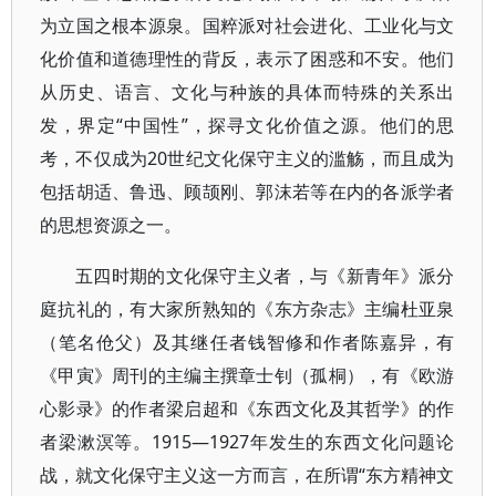
为立国之根本源泉。国粹派对社会进化、工业化与文
化价值和道德理性的背反，表示了困惑和不安。他们
从历史、语言、文化与种族的具体而特殊的关系出
发，界定“中国性”，探寻文化价值之源。他们的思
考，不仅成为20世纪文化保守主义的滥觞，而且成为
包括胡适、鲁迅、顾颉刚、郭沫若等在内的各派学者
的思想资源之一。
五四时期的文化保守主义者，与《新青年》派分
庭抗礼的，有大家所熟知的《东方杂志》主编杜亚泉
（笔名伧父）及其继任者钱智修和作者陈嘉异，有
《甲寅》周刊的主编主撰章士钊（孤桐），有《欧游
心影录》的作者梁启超和《东西文化及其哲学》的作
者梁漱溟等。1915—1927年发生的东西文化问题论
战，就文化保守主义这一方而言，在所谓“东方精神文