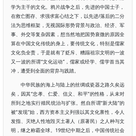
学为主干的文化。鸦片战争之后，先进的中国士子，
在救亡图存、求强求富心结之下，以先进/落后的二分
法为思维框架，无视国际形势背景与政治、经济、军
事、外交等复杂因素，想当然地把国势衰微的原因全
算在中国文化传统的身上，要传统文化，特别是儒家
文化负全责，于是就有了贬斥、糟蹋祖宗文明的一波
又一波的所谓“文化运动”，儒家或经学、儒学首当其
冲，遭受到全面的背弃与践踏。
中华民族的海上与陆上的丝绸或瓷器之路久矣远
矣，因其“忠孝、仁爱、信义、和平”的性格，从未对
所到之地实行殖民统治与扩张。然自所谓“新大陆”的
被“发现”始，西方资本主义列强以其文化禀性，令人
发指、灭绝人性地毁灭土著人（原著民）之人种与文
明，继之称霸全球。19世纪中期之后，中国传统社会