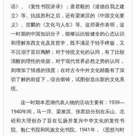
语》、《复性书院讲录》；唐君毅的《道德自我之建
立》等。抗战胜利之后，还有梁漱溟的《中国文化要
义》、贺麟的《文化与人生》等。这些著作表明，这
一时期的中国知识分子，能够以比较健全的心态认识
和理解东西文化及其哲学，既不满足于转手稗贩，又
不沉溺于盲目陶醉；对于传统文化的认同，有了比较
清醒的理性的依据，对于现代世界必然之势的认同，
则增加了情感的强度；在对古今中外文化精髓有了深
切了解的前提下，综合熔铸，试图创造出新的文化系
统。
这一时期本思潮代表人物的活动主要有：1939—
1940年间，马一浮、梁漱溟、张君劢分别在乐山、北
碚和大理创办了旨在弘扬并复兴中华文化的复性书
院、勉仁书院和民族文化书院。1941年，《思想与时