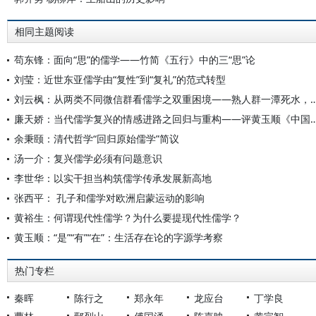
相同主题阅读
苟东锋：面向“思”的儒学——竹简《五行》中的三“思”论
刘莹：近世东亚儒学由“复性”到“复礼”的范式转型
刘云枫：从两类不同微信群看儒学之双重困境——熟人群一
廉天娇：当代儒学复兴的情感进路之回归与重构——评黄玉顺《中
余秉颐：清代哲学“回归原始儒学”简议
汤一介：复兴儒学必须有问题意识
李世华：以实干担当构筑儒学传承发展新高地
张西平： 孔子和儒学对欧洲启蒙运动的影响
黄裕生：何谓现代性儒学？为什么要提现代性儒学？
黄玉顺：“是”“有”“在”：生活存在论的字源学考察
热门专栏
秦晖
陈行之
郑永年
龙应台
丁学良