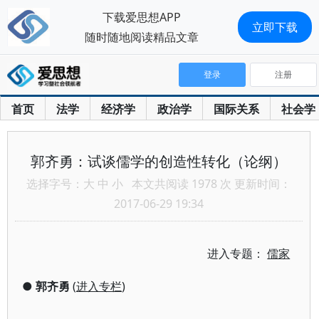
下载爱思想APP
立即下载
随时随地阅读精品文章
登录
注册
首页
法学
经济学
政治学
国际关系
社会学
郭齐勇：试谈儒学的创造性转化（论纲）
选择字号：
大
中
小
本文共阅读 1978 次 更新时间：
2017-06-29 19:34
进入专题：
儒家
●
郭齐勇
(
进入专栏
)