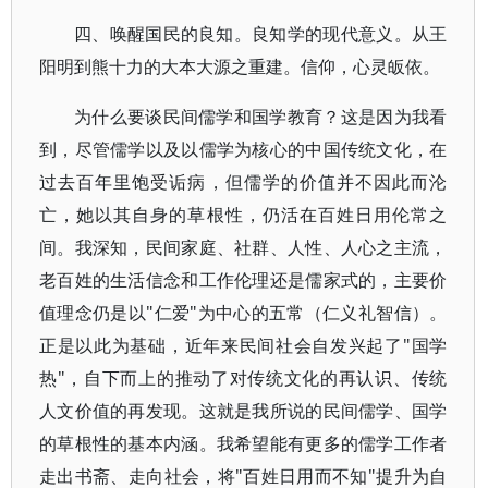
四、唤醒国民的良知。良知学的现代意义。从王
阳明到熊十力的大本大源之重建。信仰，心灵皈依。
为什么要谈民间儒学和国学教育？这是因为我看
到，尽管儒学以及以儒学为核心的中国传统文化，在
过去百年里饱受诟病，但儒学的价值并不因此而沦
亡，她以其自身的草根性，仍活在百姓日用伦常之
间。我深知，民间家庭、社群、人性、人心之主流，
老百姓的生活信念和工作伦理还是儒家式的，主要价
值理念仍是以"仁爱"为中心的五常（仁义礼智信）。
正是以此为基础，近年来民间社会自发兴起了"国学
热"，自下而上的推动了对传统文化的再认识、传统
人文价值的再发现。这就是我所说的民间儒学、国学
的草根性的基本内涵。我希望能有更多的儒学工作者
走出书斋、走向社会，将"百姓日用而不知"提升为自