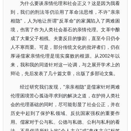
为什么要谈亲情伦理和社会正义？这是因为我看
到，我们的刑法等仍沿用了革命法思维，不许"亲亲
相隐"，人为地让所谓"反革命"的家属陷入了两难困
境，伤害了作为人类社会基石的亲情伦理。文革中酿
成了大量父子相残、夫妻反目的惨剧，直至今日仍令
人不寒而栗。可是，部分传统文化的批评者们，仍在
厚诬儒家亲情伦理是现实腐败的根源。从2002年以
来，我和我的同道针对这一论调，与之展开学术上的
辩论，先后发表了几十篇文章，出版了多部论文集。
经过研究我们发现，"亲亲相隐"是儒家针对两难
伦理困境苦心孤诣寻求到的解决之道，在护持人类社
会的伦理基础的同时，尽可能彰显了社会公正，并在
历史中起到了保护私领域、反抗国家强权的重要作
用。儒家对于公与私、公德与私德、公利与私利的看
法，不是俗流所贴上的"个人主义"或"集体主义"标签