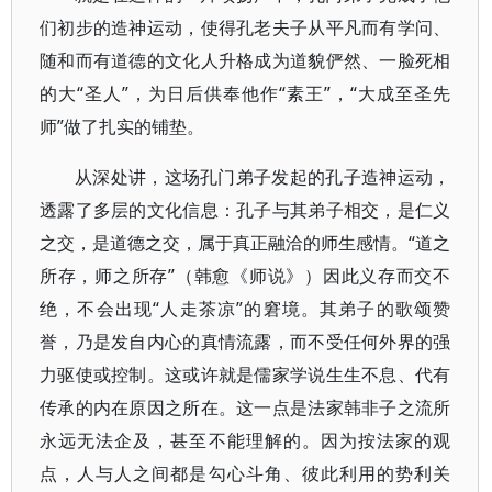
们初步的造神运动，使得孔老夫子从平凡而有学问、
随和而有道德的文化人升格成为道貌俨然、一脸死相
的大“圣人”，为日后供奉他作“素王”，“大成至圣先
师”做了扎实的铺垫。
从深处讲，这场孔门弟子发起的孔子造神运动，
透露了多层的文化信息：孔子与其弟子相交，是仁义
之交，是道德之交，属于真正融洽的师生感情。“道之
所存，师之所存”（韩愈《师说》）因此义存而交不
绝，不会出现“人走茶凉”的窘境。其弟子的歌颂赞
誉，乃是发自内心的真情流露，而不受任何外界的强
力驱使或控制。这或许就是儒家学说生生不息、代有
传承的内在原因之所在。这一点是法家韩非子之流所
永远无法企及，甚至不能理解的。因为按法家的观
点，人与人之间都是勾心斗角、彼此利用的势利关