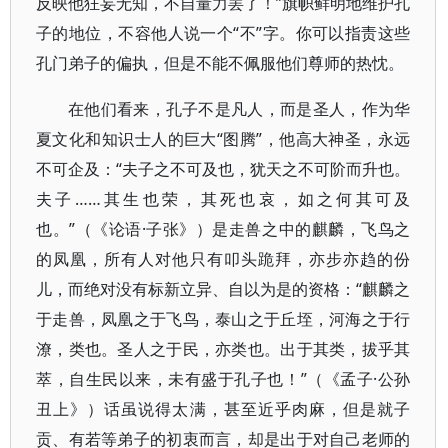
反映他狂妄无知，不自量力罢了！”旗帜鲜明地维护孔
子的地位，不容他人说一个“不”字。你可以指责这些
孔门弟子的偏执，但是不能不佩服他们尊师的热忱。
在他们看来，孔子不是凡人，而是圣人，作为华
夏文化和知识士人的巨大“图腾”，他高大神圣，永远
不可企及：“夫子之不可及也，犹天之不可阶而升也。
夫子……其生也荣，其死也哀，如之何其可及
也。”（《论语·子张》）是走兽之中的麒麟，飞鸟之
的凤凰，所有人对他只有叩头跪拜，亦步亦趋的份
儿，而绝对没有标新立异、自以为是的资格：“麒麟之
于走兽，凤凰之于飞鸟，泰山之于丘垤，河海之于行
潦，类也。圣人之于民，亦类也。出于其类，拔乎其
萃，自生民以来，未有盛于孔子也！”（《孟子·公孙
丑上》）话虽说得太满，甚至近乎肉麻，但是就子
贡、有若等弟子的初衷而言，却是出于对自己老师的