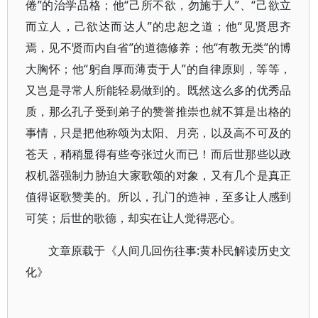
倦”的治学品格；他“己所不欲，勿施于人”、“己欲立
而立人，己欲达而达人”的忠恕之道；他“见贤思齐
焉，见不贤而内自省”的道德修养；他“有教无类”的博
大胸怀；他“躬自厚而薄责于人”的自律原则，等等，
又岂是寻常人所能轻易做到的。既然这么多的优秀品
质，那么孔子受到弟子的赞誉推崇也就不算是出格的
事情，只是把他称颂为太阳、月亮，以及高不可及的
苍天，稍稍显得有些夸张过火而已！而后世那些以政
权机器强制力胁迫大家歌颂的对象，又有几个是真正
值得讴歌赞美的。所以，孔门的造神，至多让人感到
可笑；后世的歌德，却实在让人觉得恶心。
文章原载于《人间几回伤往事:黄朴民解读历史文
化》