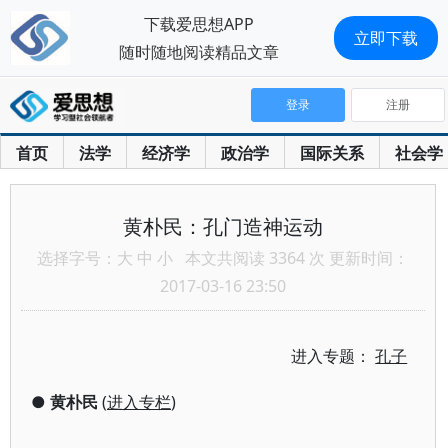
下载爱思想APP
立即下载
随时随地阅读精品文章
登录
注册
首页
法学
经济学
政治学
国际关系
社会学
黄朴民：孔门造神运动
选择字号：
大
中
小
本文共阅读 3364 次 更新时间：
2017-03-16 23:50
进入专题：
孔子
●
黄朴民
(
进入专栏
)