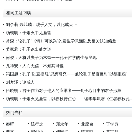
相同主题阅读
刘余莉 聂菲璘：观乎人文，以化成天下
杨朝明：于烟火中见圣哲
常森：论孔子“《诗》可以兴”的发生学意涵以及相关认知偏差
姜家君：孔子论出处之道
何俊：天将以夫子为木铎——孔子哲学的生命呈现
孔祥安：人而无信，不知其可也
冯国超：孔子“以直报怨”思想研究——兼论孔子是否反对“以德报怨”
刘梦溪：论成人
伍晓明：君子作为对于他人的应承者——孔子心目中的君子形象
杨朝明：于烟火见圣哲，以春秋传仁心——读李学斌著
热门专栏
秦晖
陈行之
郑永年
龙应台
丁学良
曹林
鄢烈山
傅国涌
陈嘉映
黄宗智