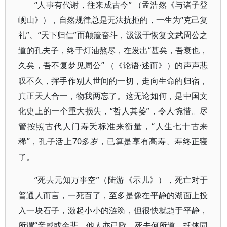
“人事有代谢，往来成古今” （孟浩然《与诸子登
岘山》），自然规律总是无法抗拒的，一生为“克己复
礼”、“天下归仁”而颠簸奋斗，汲汲于恢复文武周公之
道的孔夫子，终于灯油熬尽，在发出“甚矣，吾衰也，
久矣，吾不复梦见周公” （《论语·述而》）的声声悲
叹不久，挥手作别人世间的一切，走向生命的归宿，
真正天人合一，物我两忘了。这无论如何，是中国文
化史上的一个重大损失，“哲人其萎”，令人惋惜。尽
管按照古代人门寿夭标准来衡量，“人生七十古来
稀”，孔子活上70多岁，已算是享有高寿、寿终正寝
了。
“死去元知万事空”（陆游《示儿》），死亡对于
普通人而言，一死百了，至多是像在平静的湖面上投
入一块石子，激起小小的涟漪，但很快就趋于平静，
所谓“亲戚或余悲，他人亦已歌，死去何所道，托体同