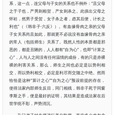
系，这一点，连父母与子女的关系也不例外：“且父母
之于子也，产男则相贺，产女则杀之。此俱出父母之
怀衽，然男子受贺，女子杀之者，虑其后便，计长之
利也”（《韩非子·六反》）。有血缘骨肉之亲的父母
子女关系尚且如此，那就更不必说没有血缘骨肉之亲
的常人（包括师生）关系了。既然人性的本质都是邪
恶的，都是丑陋的，人人都有“自为心”，也即“计算之
心”，人与人之间没有任何温情的成份，有的只是赤裸
裸的利害关系，那么，师生之间也必定是以势利相
交，而以势利相交，必定是利尽而交随之中绝。然而
恰恰是这种“算计之心”“自为之心”预设前提的存在，
使得法家内部师生反目，同门相残，韩非子死于同窗
李斯之手，便是最好的证明，其结果是造成法家在后
世学统不彰，声势消沉。