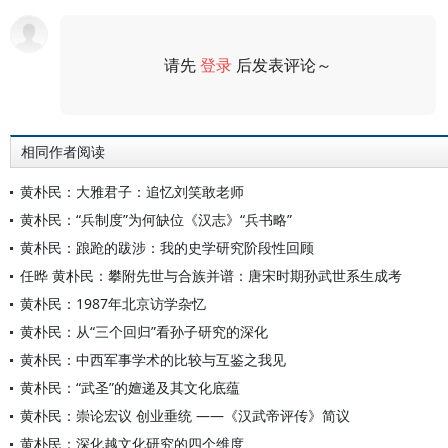
请先
登录
后发表评论～
评论
相同作者阅读
黄朴民：大雅君子：追忆刘笑敢老师
黄朴民：“兵制度”为何缺位《汉志》“兵书略”
黄朴民：踉跄的跋涉：我的史学研究阶段性回顾
任晔 黄朴民：攀附先世与合族并谱：唐宋时期孙武世系生成考
黄朴民：1987年北京访学杂忆
黄朴民：从“三个回归”看孙子研究的深化
黄朴民：中西军事学术的比较与互鉴之我见
黄朴民：“武圣”的嬗递及其文化底蕴
黄朴民：崇论宏议 创业垂统 ——《汉武帝评传》简议
黄朴民：深化越文化研究的四个维度