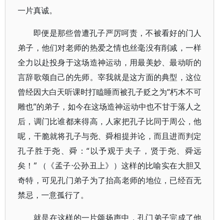
一片真诚。
即便是那些曾遭孔子严厉呵责，不被看好的门人
弟子，他们对老师的热爱之情也丝毫没有削减，一样
全力以赴投身于这场造神运动，用最美妙、最动听的
言辞歌颂自己的先师。宰我就是这方面的典型，这位
曾经因大白天听课时打瞌睡而被孔子贬之为“朽木不可
雕也”的弟子，如今在这场造神运动中也不甘于落人之
后，调门比谁都来得高，人家把孔子比同于周公，他
呢，干脆就将孔子与尧、舜相提并论，而且进而判定
孔子胜于尧、舜：“以予观于夫子，贤于尧、舜远
矣！” （《孟子·公孙丑上》）这样的比喻实在大胆又
奇特，可见孔门弟子为了抬高老师的地位，已经百无
禁忌，一意孤行了。
就是在这样的一片颂扬声中，孔门弟子完成了他