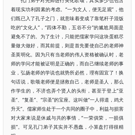
孔门弟子对先师进行美化歌颂，其实多少也包含
着现实功利因素的考虑。“一为文人，便无足观”，他
们既已入了孔子之门，就意味着变成了靠笔杆子混饭
吃的“文化人”，“四体不勤，五谷不分”的尴尬局面是
避免不了的。为了生计，只能把儒家学问这块蛋糕尽
量做大做好，而其前提，则是首先要使自己的老师神
圣英明化。因为只有当老师的伟人资格被确认时，老
师的学问才能被证明是正确的，而自己继续老师的事
业，弘扬老师的学说也就势所必然，理有固宜了！换
句话说，歌颂老师便是拯救自己，老师是圣人，那么
作学生的，不济也弄个贤人的头衔，甚至于登上”亚
圣“、“复圣”、“宗圣”的宝座。这叫做“一人得道，鸡犬
升天”。儒家师生处于一个共同的圈子中，利益与损害
对大家来说是休戚与共的事情，“一荣俱荣，一损俱
损”。可见孔门弟子其实并不愚蠢，小算盘打得很精