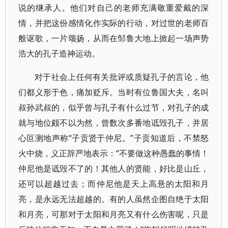
说的继承人。他们对自己的老师充满敬重爱戴的深
情，并把这份感情化作实际的行动，对过世的老师百
般讴歌，一片颂扬，从而在邹鲁大地上掀起一场声势
浩大的孔子造神运动。
对于社会上任何有关批评或质疑孔子的言论，他
们都义形于色，痛加贬斥。当时有位鲁国大夫，名叫
叔孙武叔的，似乎曾与孔子有什么过节，对孔子的成
就与地位颇不以为然，曾数次多番地诋毁孔子，并居
心叵测地声称“子贡贤于仲尼。”子贡知道后，不禁怒
火中烧，义正辞严地表示：“不要做这种愚蠢的事情！
仲尼他是诋毁不了的！其他人的贤能，好比是山丘，
还可以超越过去；而仲尼他是天上高悬的太阳和月
亮，是永远无法超越的。有的人虽然企图自绝于太阳
和月亮，可那对于太阳和月亮又有什么伤害呢，只是