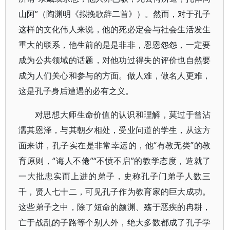
山阿”（陶渊明《拟挽歌辞二首》）。然而，对于孔子
这样的文化伟人来说，他的死必定会与社会生活发生
重大的联系，他生前的是是非非，恩恩怨怨，一定要
成为公共领域的话题，对他功过得失的评价也自然要
成为人们关心和参与的方面。做人难，做名人更难，
这是孔子身后遭遇的必有之义。
对思想大师生命价值的认识和理解，莫过于曾沾
濡其恩泽，与其朝夕相处，受业问道的学生，从这方
面来讲，孔子实在是非常幸运的，他“有教无类”的教
育原则，“诲人不倦”“不愤不启”的教学态度，造就了
一大批忠实而上进的弟子，史称孔子门弟子人数三
千，贤人七十二，可见孔子作为教育家的巨大成功。
这些弟子之中，除了短命的颜渊、殇于恶疾的冉耕，
亡于战乱的子路等个别人外，绝大多数都成了孔子学