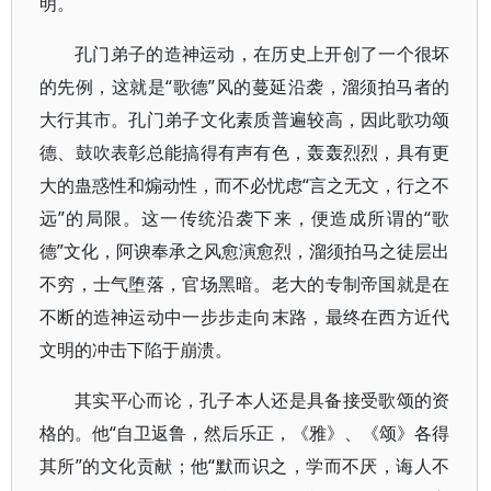
明。
孔门弟子的造神运动，在历史上开创了一个很坏
的先例，这就是“歌德”风的蔓延沿袭，溜须拍马者的
大行其市。孔门弟子文化素质普遍较高，因此歌功颂
德、鼓吹表彰总能搞得有声有色，轰轰烈烈，具有更
大的蛊惑性和煽动性，而不必忧虑“言之无文，行之不
远”的局限。这一传统沿袭下来，便造成所谓的“歌
德”文化，阿谀奉承之风愈演愈烈，溜须拍马之徒层出
不穷，士气堕落，官场黑暗。老大的专制帝国就是在
不断的造神运动中一步步走向末路，最终在西方近代
文明的冲击下陷于崩溃。
其实平心而论，孔子本人还是具备接受歌颂的资
格的。他“自卫返鲁，然后乐正，《雅》、《颂》各得
其所”的文化贡献；他“默而识之，学而不厌，诲人不