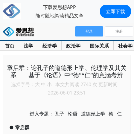
下载爱思想APP
立即下载
随时随地阅读精品文章
登录
注册
首页
法学
经济学
政治学
国际关系
社会学
章启群：论孔子的道德形上学、伦理学及其关
系——基于《论语》中“德”“仁”的意涵考辨
选择字号：
大
中
小
本文共阅读 2740 次 更新时间：
2026-06-01 23:51
进入专题：
孔子
论语
道德形上学
德
仁
●
章启群