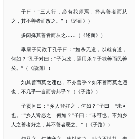
子曰：
“三人行，必有我师焉，择其善者而从
之，其不善者而改之。”（《述而》）
多闻择其善者而从之
……（《述而》）
季康子问政于孔子曰：
“如杀无道，以就有道，
何如？”孔子对曰：“子为政，焉用杀？子欲善而民善
矣。”（《颜渊》）
如其善而莫之违也，不亦善乎？如不善而莫之违
也，不几乎一言而丧邦乎？（《子路》）
子贡问曰：
“乡人皆好之，何如？”子曰：“未可
也。”“乡人皆恶之，何如？”子曰：“未可也。不如乡
人之善者好之，其不善者恶之。”（《子路》）
知及之，仁能守之，庄以涖之，动之不以礼，未