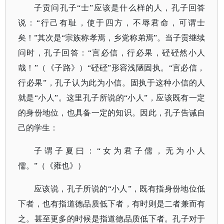
子贡问孔子
“士”应该是什么样的人，孔子回答
说：“行己有耻，使于四方，不辱君命，可谓士
矣！”其次是“宗族称孝焉，乡党称弟焉”。当子贡继续
问时，孔子回答：“言必信，行必果，硁硁然小人
哉！”（
《子路》
）
“硁硁”形容浅陋固执。“言必信，
行必果”，孔子认为此为小信。固执于这种小信的人
就是“小人”。这里孔子所说的“小人”，应该既有一定
的身份地位，也具备一定的知识。因此，孔子告诫自
己的学生：
子谓子夏曰：
“女为君子儒，无为小人
儒。”（《雍也》）
应该说，孔子所说的
“小人”，既有指身份地位低
下者，也有指道德品质低下者，有时则是二者兼而有
之。甚至更多的时候是指道德品质低下者。孔子对于