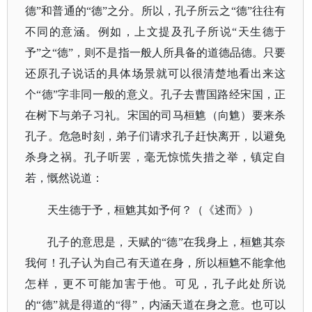
德”和普通的“德”之分。所以，孔子所云之“德”往往有
不同的意涵。例如，上文提及孔子所说“天生德于
予”之“德”，则不是指一般人所具备的道德品德。只要
还原孔子说话的具体场景就可以很清楚地看出来这
个“德”字非同一般的意义。孔子去曹国路经宋国，正
在树下与弟子习礼。宋国的司马桓魋（向魋）要来杀
孔子。危急时刻，弟子们请求孔子赶快离开，以避免
杀身之祸。孔子听罢，毫无惊慌失措之举，镇定自
若，慨然说道：
天生德于予，桓魋其如予何？（《述而》）
孔子的意思是，天赋的
“德”在我身上，桓魋其奈
我何！孔子认为自己有天道在身，所以桓魋不能拿他
怎样，更不可能加害于他。可见，孔子此处所说
的“德”就是得道的“得”，内涵天道在身之意。也可以