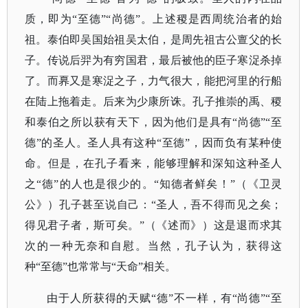
质，即为“至德”“尚德”。上述稷是西周统治者的始
祖。泰伯即吴国始祖吴太伯，是周先祖古公亶父的长
子。传说后羿为有穷国君，最后被他的臣子寒浞杀掉
了。而奡又是寒浞之子，力气很大，能把河里的行船
在陆上拖着走。后来为少康所诛。孔子推崇的禹、稷
和泰伯之所以获有天下，因为他们是具有“尚德”“至
德”的圣人。圣人具有这种“至德”，因而负有某种使
命。但是，在孔子看来，能够理解和深知这种圣人
之“德”的人也是很少的。“知德者鲜矣！”（
《卫灵
公》
）孔子甚至说自己：
“圣人，吾不得而见之矣；
得见君子者，斯可矣。”（
《述而》
）这是退而求其
次的一种无奈和自慰。当然，孔子认为，获得这
种
“至德”也常常与“天命”相关。
由于人所获得的天赋
“德”不一样，有“尚德”“至