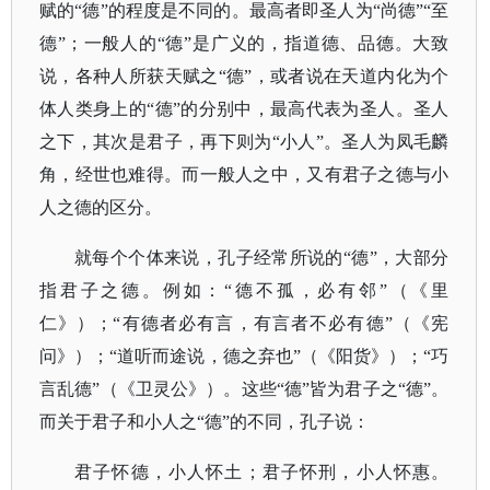
赋的“德”的程度是不同的。最高者即圣人为“尚德”“至
德”；一般人的“德”是广义的，指道德、品德。大致
说，各种人所获天赋之“德”，或者说在天道内化为个
体人类身上的“德”的分别中，最高代表为圣人。圣人
之下，其次是君子，再下则为“小人”。圣人为凤毛麟
角，经世也难得。而一般人之中，又有君子之德与小
人之德的区分。
就每个个体来说，孔子经常所说的
“德”，大部分
指君子之德。例如：“德不孤，必有邻”（
《里
仁》
）；
“有德者必有言，有言者不必有德”（
《宪
问》
）；
“道听而途说，德之弃也”（
《阳货》
）；
“巧
言乱德”（
《卫灵公》
）。这些
“德”皆为君子之“德”。
而关于君子和小人之“德”的不同，孔子说：
君子怀德，小人怀土；君子怀刑，小人怀惠。