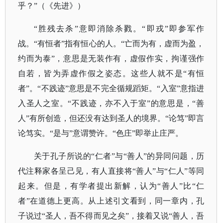
乎？”（《先进》）
“胜残去杀”意即消除杀戮。“即戎”即参军作
战。“有恒者”指有恒心的人。“亡而为有，虚而为盈，
约而为泰”，意思是无装作有，虚假作实，拘谨强作
自若，皆为弄虚作假之姿态。这些人就不是“有恒
者”。“不践迹”意思是不完全循规蹈矩。“入室”意指进
入圣人之室。“不践迹，亦不入于室”的意思是，“善
人”有所创造，但还没有达到圣人的境界。“论笃”即言
论笃实。“是与”意谓赞许。“色庄”即举止庄严。
关于孔子所说的
“仁者”与“善人”的异同问题，历
代注释家各呈己见，有人直接将“善人”与“仁人”等同
起来。但是，有学者提出新解，认为“善人”比“仁
者”在道德上更高。从上述引文看到，同一章内，孔
子说过“圣人，吾不得而见之矣”，接着又说“善人，吾