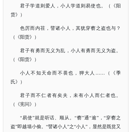
君子学道则爱人，小人学道则易使也。（《阳
货》）
色厉而内荏，譬诸小人，其犹穿窬之盗也与？
（《阳货》）
君子有勇而无义为乱，小人有勇而无义为盗。
（《阳货》）
小人不知天命而不畏也，狎大人
……（《季
氏》）
君子而不仁者有矣夫，未有小人而仁者也。
（《宪问》）
“易使”就是听话、顺从。“窬”通“逾”，“穿窬之
盗”即越墙小偷。“譬诸小人”之“小人”，显然是既贫又