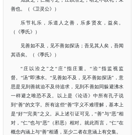
善也。（《卫灵公》）
乐节礼乐，乐道人之善，乐多贤友，益矣。
（《季氏》）
见善如不及，见不善如探汤；吾见其人矣，吾闻
其语矣。（《季氏》）
“庄以涖之”之“庄”指庄重。“涖”指监视监
督。“汤”即沸水。“见善如不及，见不善如探汤”，意
思是见到善就迫不及待追求，见到不善如同躲避沸水
一样避之唯恐不及。以上是《论语》中所有孔子说
到“善”的文字。所有这些“善”字义不难理解，基本上
是“好”“完美”之义。从上述引证可见，“善”与“恶”相
对，“仁”也与“恶”（邪恶）相对。就此而言，“仁”在
概念内涵上与“善”相通，至少二者在意涵上有交集。