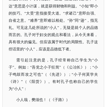
达”意思是小计谋，就是获得财物和利益。“小知”即小
的技巧。“大受”意指接受大道。“求诸己”意即自强、
自省之意。“难养”意即难以相处。“孙”同“逊”，指无
礼。可见这几处所说的“小人”，无疑是就个人的品德
而言的。孔子对于妇女的观点和看法，从今天来看，
具有很大的偏见。但应该属于时代的局限性。孔子这
些话里的“小人”，应该是品德低下者。
需引起注意的是，孔子经常称自己学生为
“小
子”。例如：“吾党之小子狂简”（
《公冶长》
）；
“小
子鸣鼓而攻之可也”（
《先进》
）；
“小子何莫学夫
《诗》”（
《阳货》
）。有时孔子也称自己的学生
为
“小人”：
小人哉，樊须也！（《子路》）