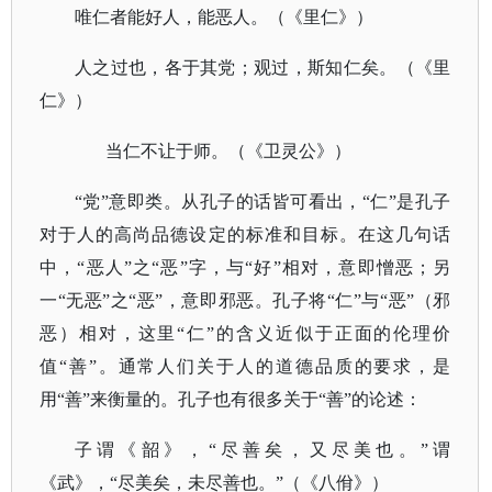
唯仁者能好人，能恶人。（《里仁》）
人之过也，各于其党；观过，斯知仁矣。（《里
仁》）
当仁不让于师。（《卫灵公》）
“党”意即类。从孔子的话皆可看出，“仁”是孔子
对于人的高尚品德设定的标准和目标。在这几句话
中，“恶人”之“恶”字，与“好”相对，意即憎恶；另
一“无恶”之“恶”，意即邪恶。孔子将“仁”与“恶”（邪
恶）相对，这里“仁”的含义近似于正面的伦理价
值“善”。通常人们关于人的道德品质的要求，是
用“善”来衡量的。孔子也有很多关于“善”的论述：
子谓《韶》，
“尽善矣，又尽美也。”谓
《武》，“尽美矣，未尽善也。”（《八佾》）