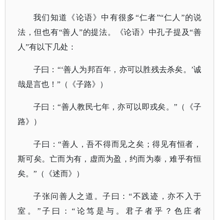
我们知道《论语》中有很多
“仁者”“仁人”的说
法，但也有“善人”的提法。《论语》中孔子提及“善
人”有以下几处：
子曰：
“‘善人为邦百年，亦可以胜残去杀矣。’诚
哉是言也！”（《子路》）
子曰：
“善人教民七年，亦可以即戎矣。”（《子
路》）
子曰：
“善人，吾不得而见之矣；得见有恒者，
斯可矣。亡而为有，虚而为盈，约而为泰，难乎有恒
矣。”（《述而》）
子张问善人之道。子曰：
“不践迹，亦不入于
室。”子曰：“论笃是与。君子者乎？色庄者