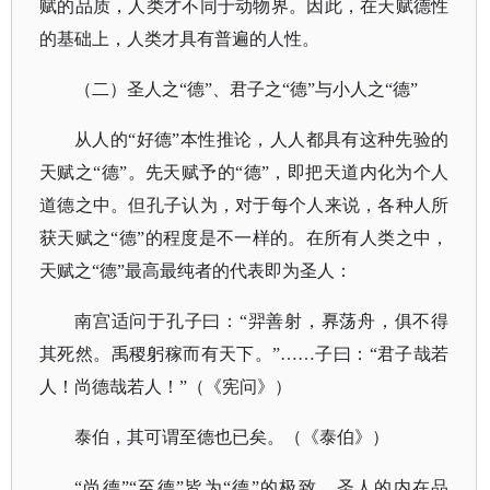
赋的品质，人类才不同于动物界。因此，在天赋德性
的基础上，人类才具有普遍的人性。
（二）圣人之
“德”、君子之“德”与小人之“德”
从人的
“好德”本性推论，人人都具有这种先验的
天赋之“德”。先天赋予的“德”，即把天道内化为个人
道德之中。但孔子认为，对于每个人来说，各种人所
获天赋之“德”的程度是不一样的。在所有人类之中，
天赋之“德”最高最纯者的代表即为圣人：
南宫适问于孔子曰：
“羿善射，奡荡舟，俱不得
其死然。禹稷躬稼而有天下。”……子曰：“君子哉若
人！尚德哉若人！”（《宪问》）
泰伯，其可谓至德也已矣。（《泰伯》）
“尚德”“至德”皆为“德”的极致。圣人的内在品