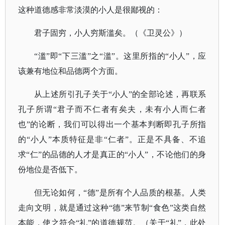
这种道德感非常淡漠的小人是很鄙视的：
君子固穷，小人穷斯滥矣。（《卫灵公》）
“滥”即“下三滥”之“滥”。这里所指的“小人”，应
该兼有地位和品德两个方面。
从上述所引孔子关于
“小人”的全部论述，再联系
孔子所谓“君子而不仁者有矣夫，未有小人而仁者
也”的论断，我们可以得出一个基本判断即孔子所指
的“小人”本质特征是非“仁者”。正是不具备、不追
求“仁”的品德的人才是真正的“小人”，不论他们的身
份地位是否低下。
但无论如何，
“德”是所有个人品质的根基。人类
走向文明，就是通过这种“德”来节制“食色”这类自然
本能，使之符合“礼”的道德规范。（关于“礼”，此处