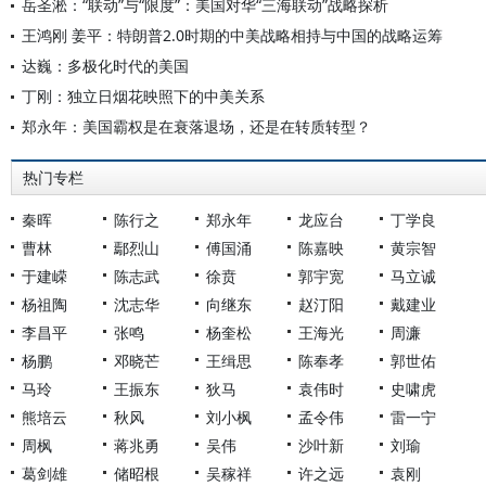
岳圣淞：“联动”与“限度”：美国对华“三海联动”战略探析
王鸿刚 姜平：特朗普2.0时期的中美战略相持与中国的战略运筹
达巍：多极化时代的美国
丁刚：独立日烟花映照下的中美关系
郑永年：美国霸权是在衰落退场，还是在转质转型？
热门专栏
秦晖
陈行之
郑永年
龙应台
丁学良
曹林
鄢烈山
傅国涌
陈嘉映
黄宗智
于建嵘
陈志武
徐贲
郭宇宽
马立诚
杨祖陶
沈志华
向继东
赵汀阳
戴建业
李昌平
张鸣
杨奎松
王海光
周濂
杨鹏
邓晓芒
王缉思
陈奉孝
郭世佑
马玲
王振东
狄马
袁伟时
史啸虎
熊培云
秋风
刘小枫
孟令伟
雷一宁
周枫
蒋兆勇
吴伟
沙叶新
刘瑜
葛剑雄
储昭根
吴稼祥
许之远
袁刚