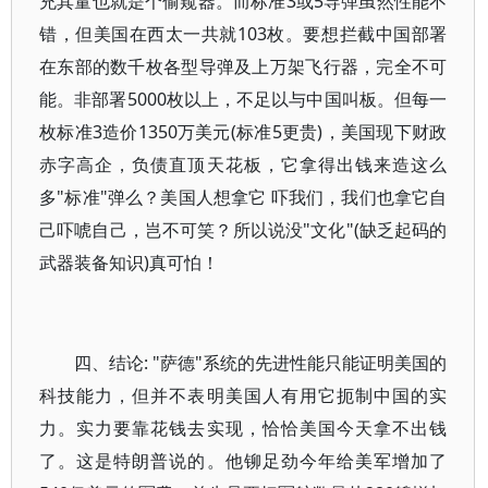
充其量也就是个偷窥器。而标准3或5导弹虽然性能不
错，但美国在西太一共就103枚。要想拦截中国部署
在东部的数千枚各型导弹及上万架飞行器，完全不可
能。非部署5000枚以上，不足以与中国叫板。但每一
枚标准3造价1350万美元(标准5更贵)，美国现下财政
赤字高企，负债直顶天花板，它拿得出钱来造这么
多"标准"弹么？美国人想拿它 吓我们，我们也拿它自
己吓唬自己，岂不可笑？所以说没"文化"(缺乏起码的
武器装备知识)真可怕！
四、结论: "萨德"系统的先进性能只能证明美国的
科技能力，但并不表明美国人有用它扼制中国的实
力。实力要靠花钱去实现，恰恰美国今天拿不出钱
了。这是特朗普说的。他铆足劲今年给美军增加了