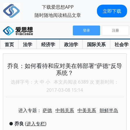
下载爱思想APP
立即下载
随时随地阅读精品文章
登录
注册
首页
法学
经济学
政治学
国际关系
社会学
乔良：如何看待和应对美在韩部署"萨德"反导
系统？
选择字号：
大
中
小
本文共阅读 6389 次 更新时间：
2017-03-08 15:14
进入专题：
萨德
中韩关系
中美关系
朝鲜半岛
●
乔良
(
进入专栏
)