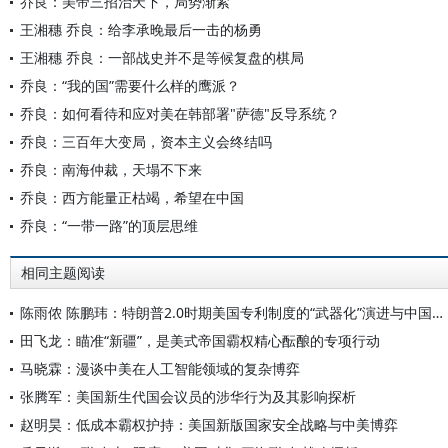
乔良：美帝三招治天下，局势渐紧
王湘穗 乔良：给李承晚最后一击的杨勇
王湘穗 乔良：一部战史并不是等候复盘的棋局
乔良：“我的国”需要什么样的鹰派？
乔良：如何看待和应对美在韩部署"萨德"反导系统？
乔良：三百年大变局，资本主义会终结吗
乔良：南海仲裁，天塌不下来
乔良：西方能量正枯竭，希望在中国
乔良：“一带一路”的顶层思维
相同主题阅读
陈雨侬 陈鹏玮：特朗普2.0时期美国专利制度的“武器化”演进与中国应对
田飞龙：瞄准“新疆”，是美式帝国霸权精心酝酿的专项行动
马晓霖：漫谈中美在人工智能领域的复杂博弈
张腾军：美国新生代国会议员的涉华行为及其影响探析
赵明昊：低成本霸权护持：美国新版国家安全战略与中美博弈