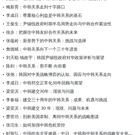
梅新育：中韩关系走到十字路口
李成日：尊重核心利益是中韩关系的基石
王俊生：尹锡悦政府时期半岛局势走向与中韩合作紧迫性
徐步：把握住中韩友好合作关系的未来
张蕴岭：新形势下的中韩关系：挑战与选择
詹德斌：中韩关系向下一个三十年进发
刘天聪 钱政宇：韩国尹锡悦政府对华政策评析与展望
陈剑：中韩关系：剪不断 向前看
张弛：韩国对中美战略博弈的认知、因应与中韩关系走向
李成日：中韩邦交正常化30年回顾与展望
梁亚滨：中韩建交30年：现状与问题
李春福：建交三十周年的中韩关系：成果、机遇与挑战
梁亚滨：中韩建交 30 年：现状、问题与未来
曹世功：剖析美国牵制、离间中韩关系的战略图谋
张沱生：如何加强中韩危机管控
时殷弘：中国的东北亚难题：中日、中韩和中朝关系的战略安全形势