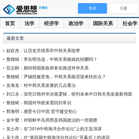
登录
注册
首页
法学
经济学
政治学
国际关系
社会学
最新文章
赵崧杰：让历史共情系牢中韩关系纽带
詹德斌：李在明当选，中韩关系能就此转圜吗？
笪志刚：期待韩国新政府务实推进对华关系
詹德斌：尹锡悦被罢免，中韩关系能否迎来转折点？
吴海龙：对中韩关系发展的几点看法
刘江永：深究日韩对华决策逻辑，研判未来中日韩关系发展新局面
詹德斌：韩国对华政策需回归常识
邢海明：感受今日中国 坚守建交初心
金中燮：对朝鲜半岛局势及韩国政治的一些观察
吴士存：在“2016中韩海洋合作论坛”上的主旨演讲
吴士存：在"第四届中韩海洋合作论坛"开幕式上的讲话