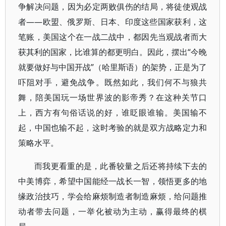
争解决问题，因为必定两败俱伤的结局，将徒使观战
者——欧盟、俄罗斯、日本、印度这些国家获利，这
笔账，美国这个在一战二战中，都因先当观战者而大
获其利的国家，比谁算的都更明白。因此，摆出“今晚
就要做好与中国开战”（哈里斯语）的架势，正是为了
吓阻对手，避免战争。既然如此，我们何不与狼共
舞，陪美国玩一场世界波的影帝秀？在这种关节口
上，西方有句俗话说的好，谁眨眼谁输。美国输不
起，中国也输不起，这时考验的就是双方战略定力和
策略水平。
而我更看重的是，此番较量之后还将持续下去的
中美博弈，希望中国能经一战长一智，领悟更多的地
缘政治技巧，学会给麻烦制造者制造麻烦，给问题推
动者带去问题，一举化被动为主动，赢得最终的棋