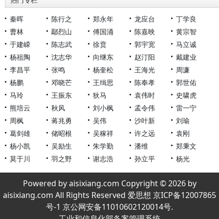
热门专栏
秦晖
陈行之
郑永年
龙应台
丁学良
曹林
鄢烈山
傅国涌
陈嘉映
黄宗智
于建嵘
陈志武
徐贲
郭宇宽
马立诚
杨祖陶
沈志华
向继东
赵汀阳
戴建业
李昌平
张鸣
杨奎松
王海光
周濂
杨鹏
邓晓芒
王缉思
陈奉孝
郭世佑
马玲
王振东
狄马
袁伟时
史啸虎
熊培云
秋风
刘小枫
孟令伟
雷一宁
周枫
蒋兆勇
吴伟
沙叶新
刘瑜
葛剑雄
储昭根
吴稼祥
许之远
袁刚
杨小凯
吴励生
朱学勤
潘维
郑秉文
莫于川
羽之野
谢志浩
孙立平
杨光
Powered by aisixiang.com Copyright © 2026 by
aisixiang.com All Rights Reserved 爱思想 京ICP备12007865
号-1 京公网安备11010602120014号.
工业和信息化部备案管理系统