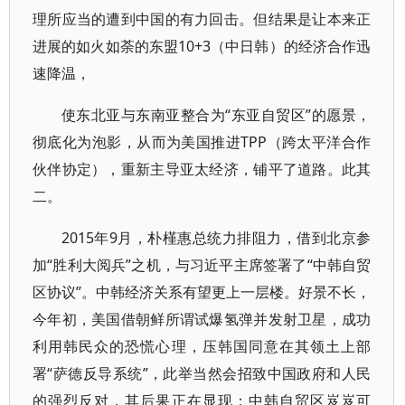
理所应当的遭到中国的有力回击。但结果是让本来正
进展的如火如荼的东盟10+3（中日韩）的经济合作迅
速降温，
使东北亚与东南亚整合为“东亚自贸区”的愿景，
彻底化为泡影，从而为美国推进TPP（跨太平洋合作
伙伴协定），重新主导亚太经济，铺平了道路。此其
二。
2015年9月，朴槿惠总统力排阻力，借到北京参
加“胜利大阅兵”之机，与习近平主席签署了“中韩自贸
区协议”。中韩经济关系有望更上一层楼。好景不长，
今年初，美国借朝鲜所谓试爆氢弹并发射卫星，成功
利用韩民众的恐慌心理，压韩国同意在其领土上部
署“萨德反导系统”，此举当然会招致中国政府和人民
的强烈反对，其后果正在显现：中韩自贸区岌岌可