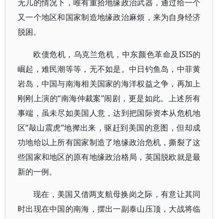
无几的情况下，唯有重拾地缘政治武器，通过给一个
又一个地区和国家制造地缘政治麻烦，来为自身经济
脱困。
欧债危机，乌克兰危机，中东颜色革命及ISIS的
崛起，难民潮等等，无不如是。中日钓鱼岛，中菲黄
岩岛，中国与南海相关国家的海洋权益之争，再加上
刚刚上演的“南海仲裁案”闹剧，更是如此。上述所有
事端，虽未尽如美国人意，达到把国际资本从危机地
区“敲山震虎”地撵出来，驱赶到美国的意图，但却成
功地给以上所有国家制造了地缘政治危机，撕裂了这
些国家和地区的原有地缘政治格局，英国脱欧就是最
新的一例。
现在，美国又借两支航母换岗之际，有意让其同
时出现在中国的南海，摆出一副泰山压顶，大战将临