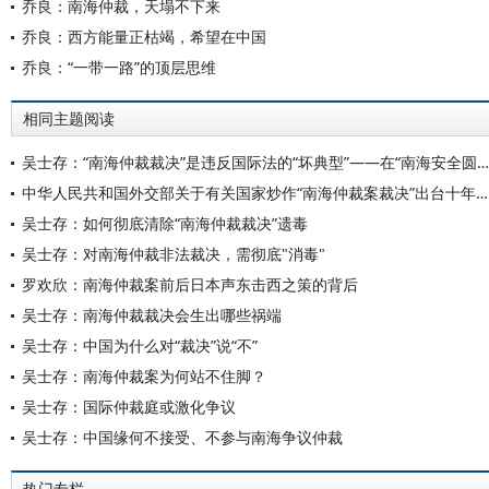
乔良：南海仲裁，天塌不下来
乔良：西方能量正枯竭，希望在中国
乔良：“一带一路”的顶层思维
相同主题阅读
吴士存：“南海仲裁裁决”是违反国际法的“坏典型”——在“南海安全圆桌对话”暨《南海仲裁案裁决新批驳》发布会上的主旨演讲
中华人民共和国外交部关于有关国家炒作“南海仲裁案裁决”出台十年的声明
吴士存：如何彻底清除“南海仲裁裁决”遗毒
吴士存：对南海仲裁非法裁决，需彻底"消毒"
罗欢欣：南海仲裁案前后日本声东击西之策的背后
吴士存：南海仲裁裁决会生出哪些祸端
吴士存：中国为什么对“裁决”说“不”
吴士存：南海仲裁案为何站不住脚？
吴士存：国际仲裁庭或激化争议
吴士存：中国缘何不接受、不参与南海争议仲裁