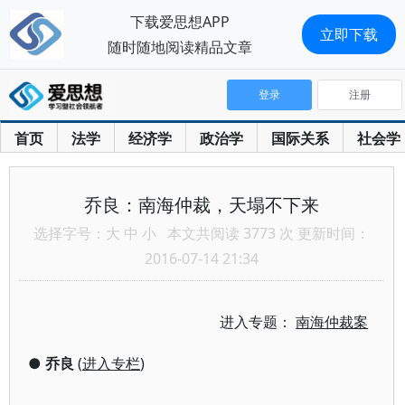
下载爱思想APP
立即下载
随时随地阅读精品文章
登录
注册
首页
法学
经济学
政治学
国际关系
社会学
乔良：南海仲裁，天塌不下来
选择字号：
大
中
小
本文共阅读 3773 次 更新时间：
2016-07-14 21:34
进入专题：
南海仲裁案
●
乔良
(
进入专栏
)