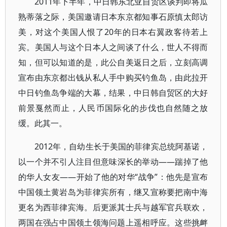
2011年下半年，中日韩东北亚自贸区谈判即将瓜
熟蒂落之际，美国邀请日本东京都知事石原慎太郎访
美，对这个美国人恨了20年的日本右翼政客待若上
宾。美国人与这个日本人之间谈了什么，世人不得而
知，但可以知道的是，此公自美返日之后，立刻高调
宣布由东京都出钱从私人手中购买钓鱼岛，由此拉开
中日钓鱼岛争端的大幕，结果，中日韩自贸区的大好
前景戛然而止，人民币国际化的步伐也自然随之放
缓。此其一。
2012年，自幼生长于美国的菲律宾总统阿基诺，
以一个并不引人注目但意味深长的举动——踹掉了他
的华人女友——开始了他的对华“战争”：他先是宣布
中国领土黄岩岛为菲律宾所有，继又宣称要把南中海
更名为西菲律宾海。后更派其士兵与越军官兵联欢，
两国在强占中国领土领海问题上遥相呼应。这些挑衅