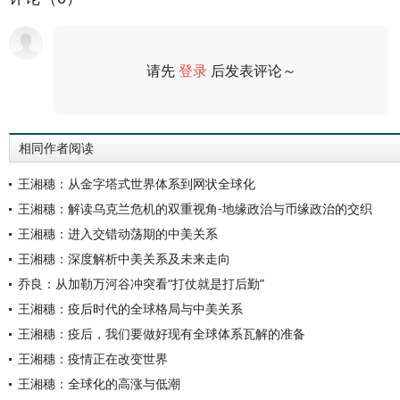
请先
登录
后发表评论～
评论
相同作者阅读
王湘穗：从金字塔式世界体系到网状全球化
王湘穗：解读乌克兰危机的双重视角-地缘政治与币缘政治的交织
王湘穗：进入交错动荡期的中美关系
王湘穗：深度解析中美关系及未来走向
乔良：从加勒万河谷冲突看“打仗就是打后勤”
王湘穗：疫后时代的全球格局与中美关系
王湘穗：疫后，我们要做好现有全球体系瓦解的准备
王湘穗：疫情正在改变世界
王湘穗：全球化的高涨与低潮