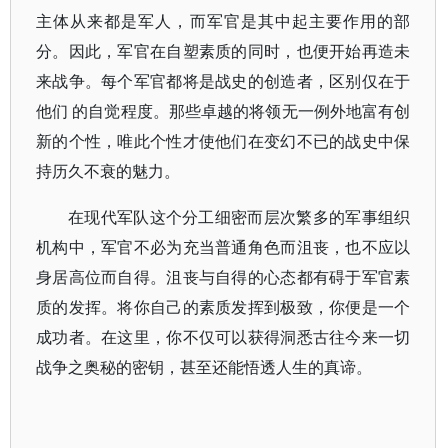
主体从来都是军人，而军官是其中起主要作用的部
分。因此，军官在自塑素质的同时，也便开始再造未
来战争。每个军官都将是战史的创造者，区别仅在于
他们 的自觉程度。那些卓越的将领无一例外地富有创
新的个性，唯此个性才使他们在变幻不已的战史中保
持历久不衰的魅力。
在现代军队这个分工细密而层次繁多的军事组织
机构中，军官不必为充当普通角色而沮丧，也不应以
身居高位而自得。沮丧与自得的心态都有碍于军官素
质的发挥。将你自己的素质发挥到极致，你便是一个
成功者。在这里，你不仅可以获得洞悉古往今来一切
战争之奥秘的密钥，甚至还能悟透人生的真谛。