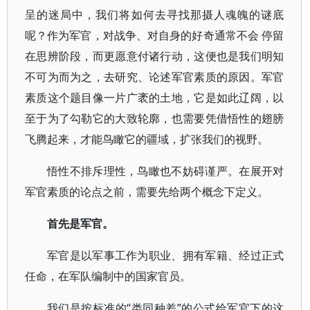
呈的迷局中，我们将如何去寻找那摄人魂魄的谜底
呢？作为军官，对战争、对自身的好奇通常不会 停留
在思辨阶段，而更愿意付诸行动，这便也是我们明知
不可为而为之，去研究、论述军官素质的原因。军官
素质这个题目像一片广袤的土地，它是如此辽阔，以
至于为了勾勒它的大致轮廓，也需要凭借悟性的翅膀
飞腾起来，才能鸟瞰它的疆域，扩张我们的视野。
悟性不排斥理性，鸟瞰也不妨碍谨严。在展开对
军官素质的论点之前，需要先给两个概念下定义。
首先是军官。
军官是以军事工作为职业、拥有军籍、经过正式
任命，在军队编制中的国家官员。
我们是按标准的“类同种差”的公式给军官下的这