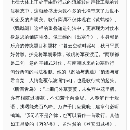
七律大体上正处于由歌行式的流畅转向声律工稳的过
渡状态中，这就给盛唐为数不多的七律带来了后世不
可企及的声调美。歌行风调不仅体现在《黄鹤楼》、
《鹦鹉洲》这样的重叠递进句法中，更表现为对仗本
身意思的铺陈堆叠。像王维的《出塞作》，本身就是
乐府的传统题目和题材：“暮云空碛时驱马，秋日平原
好射雕。护羌将军朝乘障，破虏将军夜渡辽。”两联都
是二句一意的平铺式对仗，与南朝以来的边塞歌行一
句分两句的写法相似。他的《酌酒与裴迪》“酌酒与君
君自宽，人情翻覆似波澜”[54]，也是歌行式的起头。
《听百舌鸟》：“上阑门外草萋萋，未央宫中花里栖。
亦有相随过御苑，不知若个向金堤。入春解作千般
语，拂曙能先百鸟啼。万户千门应觉晓，建章何必听
鸣鸡。”[55]若不是合律，也可以看作一首歌行。其他
如王昌龄的《万岁楼》、孟浩然的《登安阳城楼》、