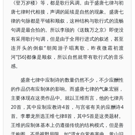
《登万岁楼》等，都是歌行风调。由于盛唐七律与初
唐七律时代相接，声调的延续是自然的现象。盛唐七
律的句脉都是平铺和顺叙，这种结构与歌行式的流畅
句调是最合拍的。所以李颀的《送魏万之京》即使没
有采用歌行句调，但是由于全用行进式的叙述，甚至
连开头的倒叙“朝闻游子唱离歌，昨夜微霜初渡
河”[56]都像是顺叙，所以自然就带有歌行式的音乐
感。
盛唐七律中应制诗的数量仍然不少，不少应酬性
的作品仍有应制体的影响。而盛唐七律的气象宏丽，
主要体现在这类作品中。就以王维而言，他的七律共
20首，其中应制应教诗4首，与宫省有关的应酬诗4
首。李攀龙所选王维七律8首，其中5首是这类题材。
王维的应制体基本上仍遵循传统的结构模式，但是善
于构图，不受视野局限，如“渭水自萦秦塞曲，黄山旧