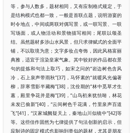
等，参与人数多，题材相同，又有应制格式规定，于
是结构模式也都一致，一般是首联点题，说明游宴的
时令地点，中间或两联对偶写景，或一联写景、一联
写场面，或人物活动和景物描写相间；尾联以颂圣
结。虽然题材多涉山水风景，但只求律赋式的全面平
铺，不以取境为意；文字多妆点夸饰，因此风格富丽
典雅，适宜于渲染皇家气象。其中较好的作品都在景
句的提炼和句法上取巧，如宋之问的“岩边树色含风
冷，石上泉声带雨秋”[37]，马怀素的“就暖风光偏著
柳，辞寒雪影半藏梅”[38]，沈佺期的“林中觅草才生
蕙，殿里争花并是梅”[39]，“山鸟初来犹怯啭，林花
未发已偷新”[40]，“云间树色千花满，竹里泉声百道
飞”[41]，“汉家城阙疑天上，秦地山川似镜中”[42]等
等。这些佳作固然为七律提供了句法创新的启示，但
应制诗的固定模式也影响到类似的题材，尤其是朋友