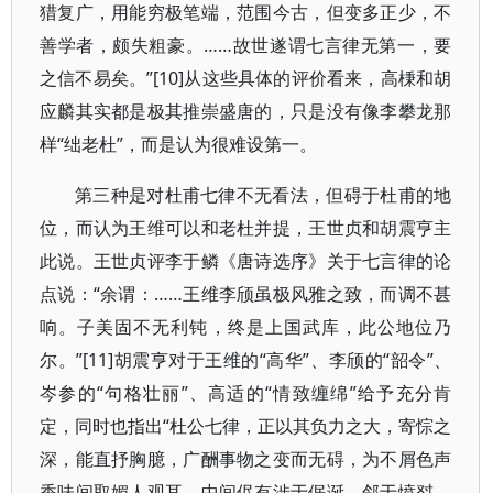
猎复广，用能穷极笔端，范围今古，但变多正少，不
善学者，颇失粗豪。……故世遂谓七言律无第一，要
之信不易矣。”[10]从这些具体的评价看来，高棅和胡
应麟其实都是极其推崇盛唐的，只是没有像李攀龙那
样“绌老杜”，而是认为很难设第一。
第三种是对杜甫七律不无看法，但碍于杜甫的地
位，而认为王维可以和老杜并提，王世贞和胡震亨主
此说。王世贞评李于鳞《唐诗选序》关于七言律的论
点说：“余谓：……王维李颀虽极风雅之致，而调不甚
响。子美固不无利钝，终是上国武库，此公地位乃
尔。”[11]胡震亨对于王维的“高华”、李颀的“韶令”、
岑参的“句格壮丽”、高适的“情致缠绵”给予充分肯
定，同时也指出“杜公七律，正以其负力之大，寄悰之
深，能直抒胸臆，广酬事物之变而无碍，为不屑色声
香味间取媚人观耳。中间侭有涉于倨诞，邻于愤怼，