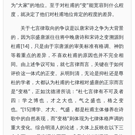
为“大家”的地位。至于对杜甫的“变”能宽容到什么程
度，就决定了他们对杜甫地位肯定的程度的差异。
关于七言律取向的争议是以唐宋诗之争为大背景
的，因为宗盛唐派往往将中晚唐诗和宋诗之变溯源到
杜甫[14]，只是由于宗唐派的审美标准有格调、神韵
等着重点的差异，不喜欢杜甫的原因也并不完全相
同。由上述争议可知，就七言律而言，关键在于如何
评价这一体式的正变。从明到清，无论是抑杜还是尊
杜的学者，大都认为杜甫的七律相对盛唐的正宗而言
是“变格”，正如沈德潜所说：“杜七言律有不可及者
四：学之博也，才之大也，气之盛也，格之变
也。”[15]博学、才大、气盛，都是杜甫主体修养在诗
歌中的自然表现，而“变格”则体现为七律体格声调的
重大变化。综合明清人的论述，大体上反映在以下三