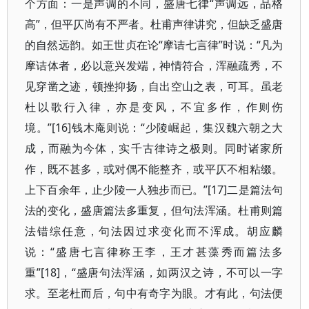
个方面：一是声调的不同，盛唐七律“声调远，品格
高”，但平仄尚有不严者。杜甫声律讲究，但缺乏盛唐
的自然远韵。如王世贞在论“摩诘七言律”时说：“凡为
摩诘体者，必以意兴发端，神情符合，浑融疏秀，不
见穿凿之迹，顿挫抑扬，自出空山之表，可耳。虽老
杜以歌行入律，亦是变风，不宜多作，作则伤
境。”[16]钱木庵则说：“少陵崛起，集汉魏六朝之大
成，而融为今体，实千古律诗之极则。同时诸家所
作，既不甚多，或对偶不能整齐，或平仄不相粘缀。
上下百余年，止少陵一人独步而已。”[17]二是篇法句
法的变化，盛唐篇法多重复，但句法浑涵。杜甫则篇
法错综任意，句法因过求变化而不浑成。胡应麟
说：“盛唐七言律称王李，王才甚藻秀而篇法多
重”[18]，“盛唐句法浑涵，如两汉之诗，不可以一字
求。至老杜而后，句中有奇字为眼。才有此，句法便