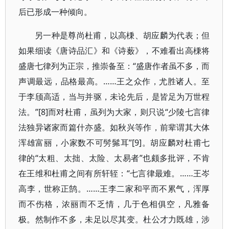
后已形成一种倾向。
另一种是尊尚杜甫，以高棅、胡应麟为代表；但
如果细读《唐诗品汇》和《诗薮》，不难看出高棅将
盛唐七律列为正宗，推崇备至：“盛唐作者虽不多，而
声调最远，品格最高。……王之众作，尤胜诸人。至
于李颀高适，当与并驱，未论先后，是皆足为万世程
法。”[8]而对杜甫，虽列为大家，则只说“少陵七言律
法独异诸家而篇什亦盛。如秋兴等作，前辈谓其大体
浑雄富丽，小家数不可髣髴耳”[9]。胡应麟对杜甫七
律的“太粗、太拙、太险、太易者”也颇多批评，不肯
在王维和杜甫之间有所轩轾：“七言律最难。……王岑
高李，世称正鹄。……王李二家和平而不累气，浑厚
而不伤格，浓丽而不乏情，几于色相俱空，凡雅备
极。然制作不多，未足以尽其变。杜公才力既雄，涉