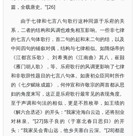
篇，全载唐史。”[26]
由于七律和七言八句歌行这种同源于乐府的关
系，二者的结构和风调也难免相互影响。一些非七律
的七言八句体歌行，首二句的起和末二句的结，以及
中间四句的铺叙对偶，结构与七律相似。如隋炀帝的
《江都宫乐歌》、刘希夷的《江南曲》其八，崔颢
《雁门胡人歌》，等。乐府歌行的风调更影响了七律
和非歌辞性题目的七言八句体。如唐初众臣同时所作
的《七夕赋咏成篇》，何仲宣和许敬宗的两首都从思
妇的角度来写，这正是乐府歌行最常见的表现角度。
至于声调和句法的相似，更是不胜枚举，如王绩的
《解六合丞还》的开头：“我家沧海白云边，还将别业
对林泉。”[27]陈子良的《于塞北春日思归》的开
头：“我家吴会青山远，他乡关塞白云深。”[28]都是