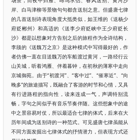
场景，而夜中归雁、啼鸟求侣、春风送别、黄河沙
岸、白马津柳等景物句句都含送别之意。但盛唐七律
的几首送别诗表现角度大抵类似，如王维的《送杨少
府贬郴州》和高适的《送李少府贬峡中王少府贬长
沙》都是以想象对方告别之后的旅程作为全诗结构，
李颀的《送魏万之京》是这种模式中写得最好的，作
者仿佛一直在目送魏万的车船渡过黄河，一路经行云
山关城，听着鸿雁、伴着暮钟，在初秋的薄寒中走向
京城御苑。由于“初渡河”、“客中过”、“催寒近”、“向
晚多”的旅途描写，既融合了客游的时节和心情，又具
有行进路程的指向性，读来连成一气，声调特别流
畅，字句之间似乎有音乐节奏伴随。这些想象中的途
中之景容易对仗，所以最适合七律的体式，后来在大
历年间成为送别诗的一种范式。可见盛唐七律虽能从
不同方面发掘出七律体式的抒情潜力，但表现方式还