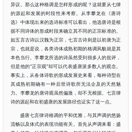
异议。那么这种格调是怎样形成的呢？这就要从七律
的源起和发展的时段性来考察。从李攀龙在《唐诗
选》中体现出来的选诗标准可以看出，他选唐诗是根
据不同诗体的形成时段来确立其不同的正宗标准的。
如五言古诗以汉魏为正宗，七言古诗则是以初唐为正
宗，也就是说，各类诗体成熟初期的格调风貌就是其
本色当行。李攀龙所选的诗虽然受到很多人的批评，
但是他的“正宗观”却可以代表盛唐派多数人的观念。
事实上，从各体诗歌的形成发展史来看，每种诗型在
其成熟初期确有一种后世诗歌所无法企及的天然魅
力。李攀龙的唐诗观虽然偏激，却不无根据。七言律
诗的源起和在初盛唐的发展路径也证实了这一点。
盛唐七言律诗格调的平和优雅，与其声调的悠扬
流畅以及体式的表现功能有关。首先从声调来看：盛