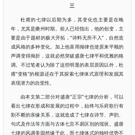
三
杜甫的七律以后期为多，其变化也主要是在晚
年，尤其是夔州时期。前人已经指出，他的创变，主
要是由于题材的极大开拓，“诗料无所不入”，自然造
成风格的多种变化。加上他喜用拗律也使原来平顺的
声调变得拗折，这就必然突破盛唐七律平和优雅的格
调。不过笔者认为除了这些明显的表层原因以外，杜
甫“变格”的根源还在于其探索七律体式原理和发掘其
表现潜力的自觉性。
由本文第二部分对盛唐“正宗”七律的分析，可以
看出七律在形成和发展的过程中，始终与乐府歌行有
割不断的亲缘关系，这就造成了七律在诗节、声韵、
句式及作法等方面与古体七言不易区别的现状。盛唐
七律的风调美固然缘于此，而七律体式的独特优势不