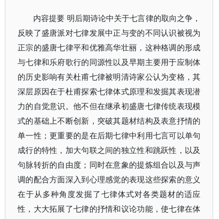
内容提要 明后期诗论中关于七言律的取向之争，
反映了盛唐派对七律发展中正与变的不同认识被视为
正宗的盛唐七律平和优雅高华壮丽，这种格调的形成
与七律和乐府歌行的同源性以及早期主要用于应制体
的历史影响有关杜甫七律被明清诗家公认为变格，其
深层原因在于杜甫探索七律体式原理和发掘其表现潜
力的自觉意识。他不但在继承初盛唐七律传统表现模
式的基础上不断创新，突破其题材结构及表意抒情的
单一性；更重要的是在后期七律中利用七言可以单句
成行的特性，加大句联之间的独立性和跳跃性，以及
句脉转折的自由度；同时在意象的提炼组合以及与声
调的配合方面深入到心理感觉的表现这些探索的意义
在于从多种角度发掘了七律体式对各类题材的适应
性，大大拓展了七律的抒情和议论功能，使七律在体