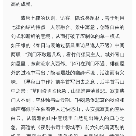
高的成就。
盛唐七律的送别、访客、隐逸类题材，善于利用
七律的结构特点，人景融合、景中寓意，创造自由的
句式和新鲜的意境，从而打破了应制体的单一模式，
如王维的《春日与裴迪过新昌里访吕逸人不遇》中间
两联：“到门不敢题凡鸟，看竹何须问主人。城外青山
如屋里，东家流水入西邻。”[47]在到门不遇、徘徊屋
外的过程中写出了隐者居处的幽静环境，活泼而有兴
味。《早秋山中作》前半首写归去之意，后半首写山
中之景：“草间蛩响临秋急，山里蝉声薄暮悲。寂寞柴
门人不到，空林独与白云期。”[48]急促悲哀的秋蛩和
蝉声都似乎在催着诗人赶快还山，去安抚寂寞的空林
白云。从清雅的山中意境里自然见出诗人的归心之
急。高适的《夜别韦司士得城字》前六句均写离别的