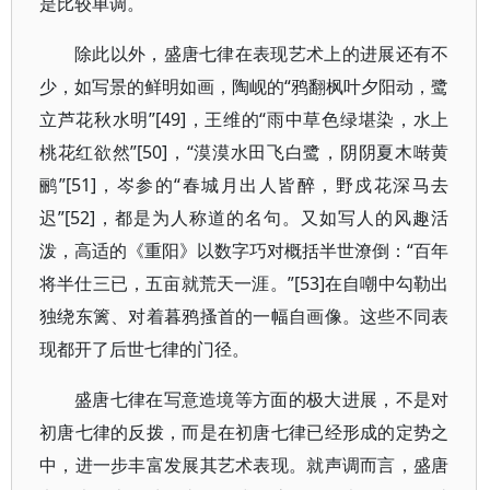
是比较单调。
除此以外，盛唐七律在表现艺术上的进展还有不
少，如写景的鲜明如画，陶岘的“鸦翻枫叶夕阳动，鹭
立芦花秋水明”[49]，王维的“雨中草色绿堪染，水上
桃花红欲然”[50]，“漠漠水田飞白鹭，阴阴夏木啭黄
鹂”[51]，岑参的“春城月出人皆醉，野戍花深马去
迟”[52]，都是为人称道的名句。又如写人的风趣活
泼，高适的《重阳》以数字巧对概括半世潦倒：“百年
将半仕三已，五亩就荒天一涯。”[53]在自嘲中勾勒出
独绕东篱、对着暮鸦搔首的一幅自画像。这些不同表
现都开了后世七律的门径。
盛唐七律在写意造境等方面的极大进展，不是对
初唐七律的反拨，而是在初唐七律已经形成的定势之
中，进一步丰富发展其艺术表现。就声调而言，盛唐