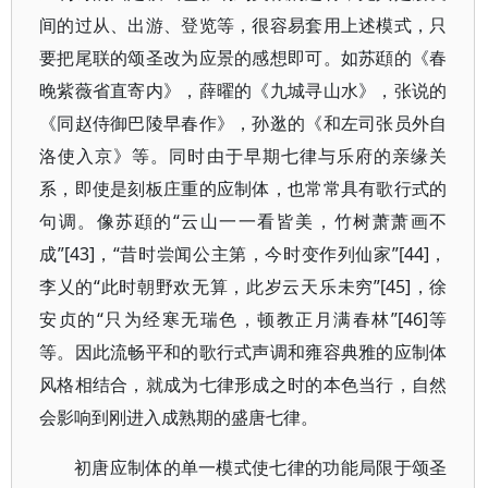
间的过从、出游、登览等，很容易套用上述模式，只
要把尾联的颂圣改为应景的感想即可。如苏頲的《春
晚紫薇省直寄内》，薛曜的《九城寻山水》，张说的
《同赵侍御巴陵早春作》，孙逖的《和左司张员外自
洛使入京》等。同时由于早期七律与乐府的亲缘关
系，即使是刻板庄重的应制体，也常常具有歌行式的
句调。像苏頲的“云山一一看皆美，竹树萧萧画不
成”[43]，“昔时尝闻公主第，今时变作列仙家”[44]，
李乂的“此时朝野欢无算，此岁云天乐未穷”[45]，徐
安贞的“只为经寒无瑞色，顿教正月满春林”[46]等
等。因此流畅平和的歌行式声调和雍容典雅的应制体
风格相结合，就成为七律形成之时的本色当行，自然
会影响到刚进入成熟期的盛唐七律。
初唐应制体的单一模式使七律的功能局限于颂圣