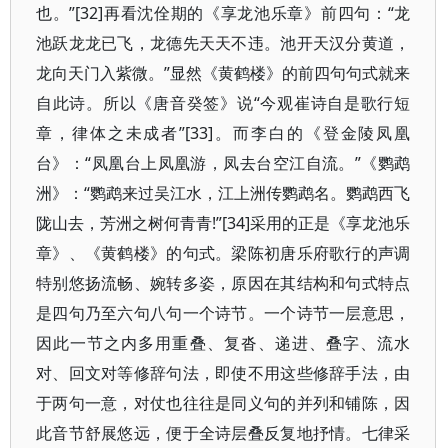
也。”[32]再看沈佺期的《享龙池乐章》前四句：“龙
池跃龙龙已飞，龙德先天天不违。池开天汉分黄道，
龙向天门入紫微。”显然《黄鹤楼》的前四句句式就来
自此诗。所以《唐音癸签》说“今观崔诗自是歌行短
章，律体之未成者”[33]。而李白的《登金陵凤凰
台》：“凤凰台上凤凰游，凤去台空江自流。”《鹦鹉
洲》：“鹦鹉来过吴江水，江上洲传鹦鹉名。鹦鹉西飞
陇山去，芳洲之树何青青!”[34]采用的正是《享龙池乐
章》、《黄鹤楼》的句式。梁陈初唐乐府歌行的声调
特别悠扬流畅、婉转多姿，原因在其结构和句式特点
是四句乃至六句八句一个诗节。一个诗节一层意思，
因此一节之内多用重叠、复沓、递进、叠字、流水
对、回文对等修辞句法，即使不用这些修辞手法，由
于两句一意，对仗也往往是同义句的并列和铺陈，因
此音节舒展悠远，便于全诗层叠反复地抒情。七律采