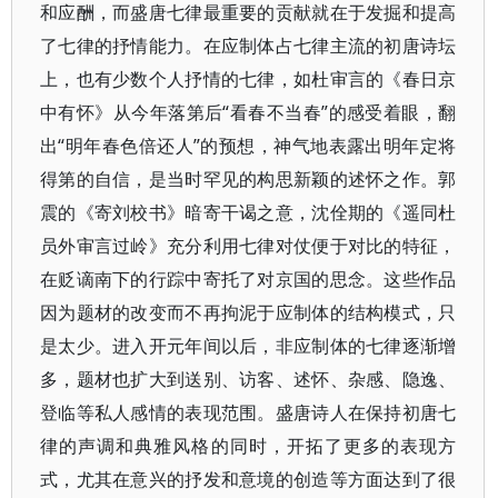
和应酬，而盛唐七律最重要的贡献就在于发掘和提高
了七律的抒情能力。在应制体占七律主流的初唐诗坛
上，也有少数个人抒情的七律，如杜审言的《春日京
中有怀》从今年落第后“看春不当春”的感受着眼，翻
出“明年春色倍还人”的预想，神气地表露出明年定将
得第的自信，是当时罕见的构思新颖的述怀之作。郭
震的《寄刘校书》暗寄干谒之意，沈佺期的《遥同杜
员外审言过岭》充分利用七律对仗便于对比的特征，
在贬谪南下的行踪中寄托了对京国的思念。这些作品
因为题材的改变而不再拘泥于应制体的结构模式，只
是太少。进入开元年间以后，非应制体的七律逐渐增
多，题材也扩大到送别、访客、述怀、杂感、隐逸、
登临等私人感情的表现范围。盛唐诗人在保持初唐七
律的声调和典雅风格的同时，开拓了更多的表现方
式，尤其在意兴的抒发和意境的创造等方面达到了很