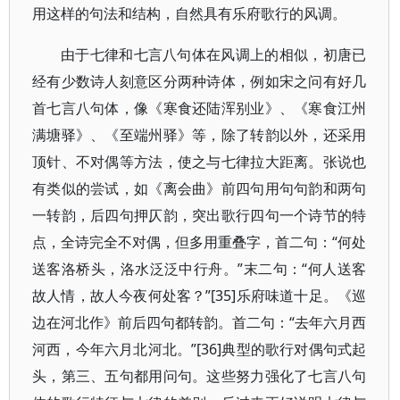
用这样的句法和结构，自然具有乐府歌行的风调。
由于七律和七言八句体在风调上的相似，初唐已
经有少数诗人刻意区分两种诗体，例如宋之问有好几
首七言八句体，像《寒食还陆浑别业》、《寒食江州
满塘驿》、《至端州驿》等，除了转韵以外，还采用
顶针、不对偶等方法，使之与七律拉大距离。张说也
有类似的尝试，如《离会曲》前四句用句句韵和两句
一转韵，后四句押仄韵，突出歌行四句一个诗节的特
点，全诗完全不对偶，但多用重叠字，首二句：“何处
送客洛桥头，洛水泛泛中行舟。”末二句：“何人送客
故人情，故人今夜何处客？”[35]乐府味道十足。《巡
边在河北作》前后四句都转韵。首二句：“去年六月西
河西，今年六月北河北。”[36]典型的歌行对偶句式起
头，第三、五句都用问句。这些努力强化了七言八句