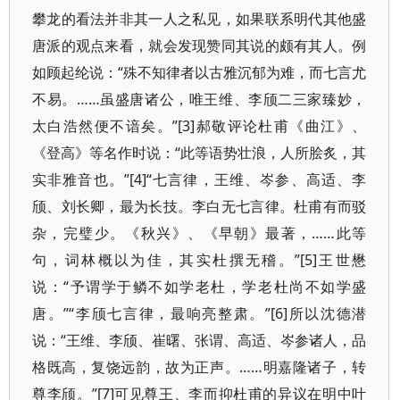
攀龙的看法并非其一人之私见，如果联系明代其他盛
唐派的观点来看，就会发现赞同其说的颇有其人。例
如顾起纶说：“殊不知律者以古雅沉郁为难，而七言尤
不易。……虽盛唐诸公，唯王维、李颀二三家臻妙，
太白浩然便不谙矣。”[3]郝敬评论杜甫《曲江》、
《登高》等名作时说：“此等语势壮浪，人所脍炙，其
实非雅音也。”[4]“七言律，王维、岑参、高适、李
颀、刘长卿，最为长技。李白无七言律。杜甫有而驳
杂，完璧少。《秋兴》、《早朝》最著，……此等
句，词林概以为佳，其实杜撰无稽。”[5]王世懋
说：“予谓学于鳞不如学老杜，学老杜尚不如学盛
唐。”“李颀七言律，最响亮整肃。”[6]所以沈德潜
说：“王维、李颀、崔曙、张谓、高适、岑参诸人，品
格既高，复饶远韵，故为正声。……明嘉隆诸子，转
尊李颀。”[7]可见尊王、李而抑杜甫的异议在明中叶