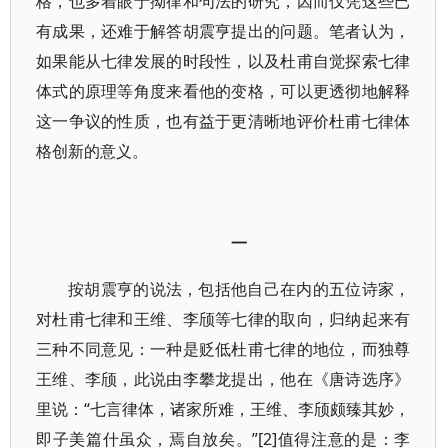
格，也多着眼于拗律和句法的研究，因而仅凭这些已
有成果，还难于解答胡震亨提出的问题。笔者认为，
如果能从七律发展的时段性，以及杜甫自觉探索七律
体式的原理等角度来看他的变格，可以更透彻地解释
这一争议的性质，也有益于更清晰地评价杜甫七律体
格创新的意义。
一
按胡震亨的说法，包括他自己在内的五位诗家，
对杜甫七律和王维、李颀等七律的取向，归纳起来有
三种不同意见：一种是贬低杜甫七律的地位，而独尊
王维、李颀，此说由李攀龙提出，他在《唐诗选序》
里说：“七言律体，诸家所难，王维、李颀颇臻其妙，
即子美篇什虽众，焉自放矣。”[2]值得注意的是：李