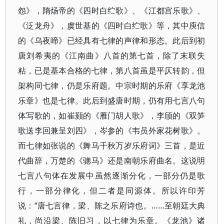
怨》，隋炀帝的《四时白纻歌》、《江都宫乐歌》、
《泛龙舟》，虞世基的《四时白纻歌》等，其中庾信
的《乌夜啼》已经具有七律的声律和形态。此后到初
唐刘希夷的《江南曲》八首的第七首，除了末联失
粘，已是基本合格的七律，第八首虽是平仄转韵，但
架构同七律，仍是乐府题。中宗时期的乐府《享龙池
乐章》也是七律。此后到盛唐时期，仍有用七言八句
体写歌的，如崔颢的《雁门胡人歌》，李颀的《双笋
歌送李回兼呈刘四》，岑参的《韦员外家花树歌》。
而七律如张说的《舞马千秋万岁乐府词》三首，是近
代曲辞，万楚的《骢马》还是南朝乐府曲名。这说明
七言八句体在发展中虽然逐渐分化，一部分仍是歌
行，一部分律化，但二者是同源体。所以许印芳
说：“唐七言律，梁、陈之乐府诗也。……至朝廷大典
礼，尚沿梁、陈旧习，以七律为乐章。《龙池》诸