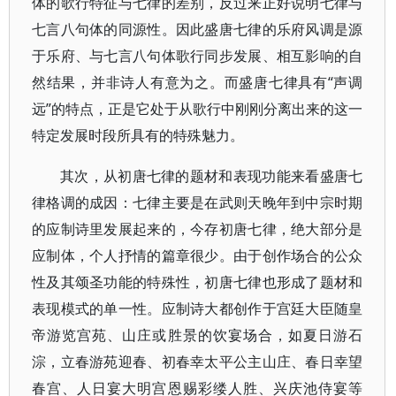
体的歌行特征与七律的差别，反过来正好说明七律与
七言八句体的同源性。因此盛唐七律的乐府风调是源
于乐府、与七言八句体歌行同步发展、相互影响的自
然结果，并非诗人有意为之。而盛唐七律具有“声调
远”的特点，正是它处于从歌行中刚刚分离出来的这一
特定发展时段所具有的特殊魅力。
其次，从初唐七律的题材和表现功能来看盛唐七
律格调的成因：七律主要是在武则天晚年到中宗时期
的应制诗里发展起来的，今存初唐七律，绝大部分是
应制体，个人抒情的篇章很少。由于创作场合的公众
性及其颂圣功能的特殊性，初唐七律也形成了题材和
表现模式的单一性。应制诗大都创作于宫廷大臣随皇
帝游览宫苑、山庄或胜景的饮宴场合，如夏日游石
淙，立春游苑迎春、初春幸太平公主山庄、春日幸望
春宫、人日宴大明宫恩赐彩缕人胜、兴庆池侍宴等