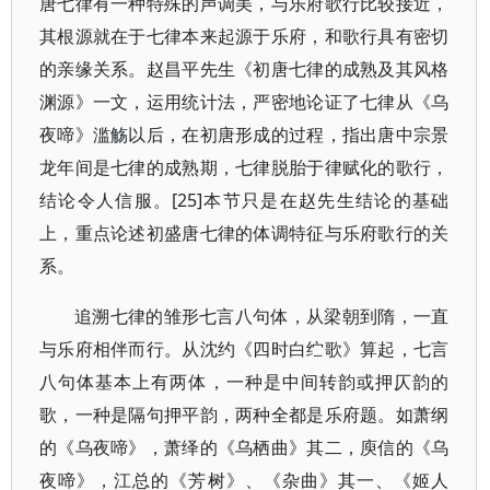
唐七律有一种特殊的声调美，与乐府歌行比较接近，
其根源就在于七律本来起源于乐府，和歌行具有密切
的亲缘关系。赵昌平先生《初唐七律的成熟及其风格
渊源》一文，运用统计法，严密地论证了七律从《乌
夜啼》滥觞以后，在初唐形成的过程，指出唐中宗景
龙年间是七律的成熟期，七律脱胎于律赋化的歌行，
结论令人信服。[25]本节只是在赵先生结论的基础
上，重点论述初盛唐七律的体调特征与乐府歌行的关
系。
追溯七律的雏形七言八句体，从梁朝到隋，一直
与乐府相伴而行。从沈约《四时白纻歌》算起，七言
八句体基本上有两体，一种是中间转韵或押仄韵的
歌，一种是隔句押平韵，两种全都是乐府题。如萧纲
的《乌夜啼》，萧绎的《乌栖曲》其二，庾信的《乌
夜啼》，江总的《芳树》、《杂曲》其一、《姬人