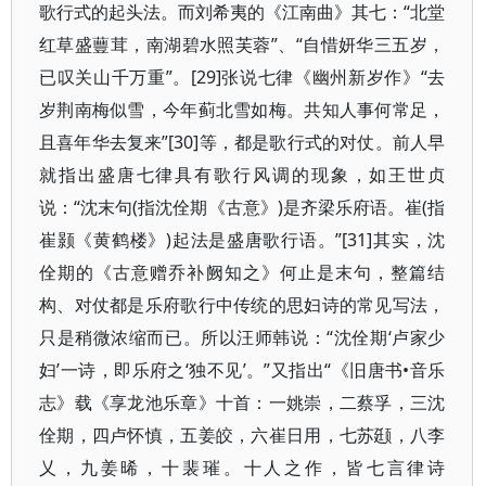
歌行式的起头法。而刘希夷的《江南曲》其七：“北堂
红草盛蘴茸，南湖碧水照芙蓉”、“自惜妍华三五岁，
已叹关山千万重”。[29]张说七律《幽州新岁作》“去
岁荆南梅似雪，今年蓟北雪如梅。共知人事何常足，
且喜年华去复来”[30]等，都是歌行式的对仗。前人早
就指出盛唐七律具有歌行风调的现象，如王世贞
说：“沈末句(指沈佺期《古意》)是齐梁乐府语。崔(指
崔颢《黄鹤楼》)起法是盛唐歌行语。”[31]其实，沈
佺期的《古意赠乔补阙知之》何止是末句，整篇结
构、对仗都是乐府歌行中传统的思妇诗的常见写法，
只是稍微浓缩而已。所以汪师韩说：“沈佺期‘卢家少
妇’一诗，即乐府之‘独不见’。”又指出“《旧唐书•音乐
志》载《享龙池乐章》十首：一姚崇，二蔡孚，三沈
佺期，四卢怀慎，五姜皎，六崔日用，七苏颋，八李
乂，九姜晞，十裴璀。十人之作，皆七言律诗