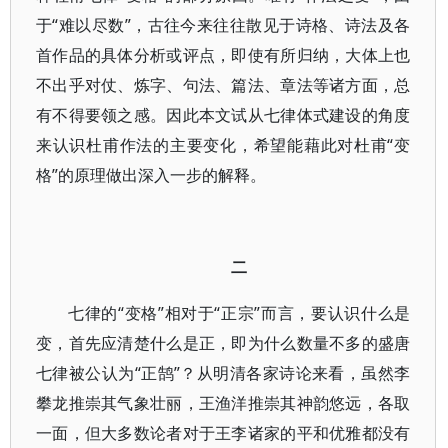
于“难以尽数”，古往今来往往散见于诗格、诗法及各
首作品的具体分析或评点，即使有所归纳，大体上也
不出乎对仗、炼字、句法、篇法、章法等诸方面，总
有不得要领之感。因此本文试从七律体式建设的角度
来认识杜甫作法的主要变化，希望能藉此对杜甫“变
格”的原理做出深入一步的解释。
二
七律的“变格”相对于“正宗”而言，要认识什么是
变，首先应清楚什么是正，即为什么数量不多的盛唐
七律被公认为“正鹄”？从明清各家诗论来看，虽然李
攀龙推崇其气象壮丽，王渔洋推崇其神韵悠远，各取
一面，但大多数论者对于王李诸家的平和优雅都没有