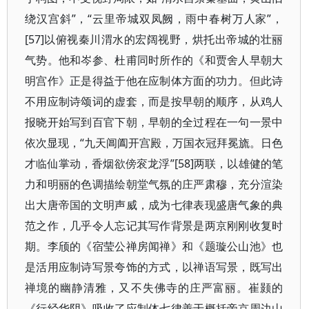
绕汉宫斜”，“云里帝城双凤阙，雨中春树万人家”，
[57]以俯视秦川渭水的宏阔视野，烘托出帝城的壮丽
气势。他和岑参、杜甫同时所作的《和贾舍人早朝大
明宫作》正是得益于他在应制体方面的功力。但此诗
不用应制诗颂词的虚套，而是按早朝的顺序，从鸡人
报晓开始写到百官下朝，早朝的全过程在一句一景中
依次显现，“九天阊阖开宫殿，万国衣冠拜冕旒。日色
才临仙掌动，香烟欲傍衮龙浮”[58]两联，以雄健的笔
力和明丽的色调描绘朝堂气氛的庄严肃穆，充分渲染
出大唐帝国的文明声威，成为七律表现盛唐气象的典
范之作，几乎令人忘记其写作背景是两京刚刚收复时
期。李颀的《宿莹公禅房闻禅》和《题璇公山池》也
是活用应制诗写景夸饰的方式，以禅语写景，既写出
禅境的幽静清雅，又不失佛寺的庄严富丽。崔颢的
《行经华阴》吸收了应制体七律善于概括帝京周边山