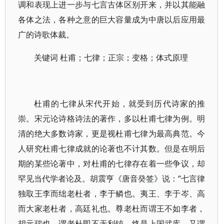
调和表现上进一步与七言古体区别开来，并以其能融
各体之法，各种之意的巨大容量成为中唐以后应用最
广的诗歌体裁。
关键词 杜甫；七律；正宗；变格；体式原理
杜甫的七律从宋代开始，就受到历代诗家的推
崇。宋元论诗格诗法的著作，多以杜甫七律为例。明
清的绝大多数诗家，更是视杜甫七律为最高典范。今
人研究杜甫七律成就的论著也不计其数。但是在明后
期的某些论著中，对杜甫的七律存在着一些争议，却
罕见当代学者论及。胡震亨《唐音癸签》说：“七言律
独取王李而绌老杜者，李于鳞也。夷王、李于岑、高
而大家老杜者，高廷礼也。尊老杜而谓王不如李者，
胡元瑞也。谓老杜即不无利钝，终是上国武库，又谓