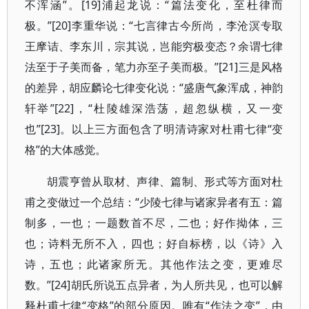
不浑涵”。[19]浦起龙说：“篇法变化，至杜律而
极。”[20]李重华说：“七言律古今所尚，李沧溟专取
王摩诘、李东川，宗其说，岂能穷极变态？余谓七律
法至于子美而备，笔力亦至子美而极。”[21]三是风格
的差异，胡应麟论七律变化说：“盛唐气象浑成，神韵
轩举”[22]，“杜陵雄深浩荡，超忽纵横，又一变
也”[23]。以上三方面包含了明清诗家对杜甫七律“变
格”的大体感觉。
胡震亨曾从取材、声律、篇制、形式等方面对杜
甫之变做过一个总结：“少陵七律与诸家异者有五：篇
制多，一也；一题数首不尽，二也；好作拗体，三
也；诗料无所不入，四也；好自标榜，以《诗》入
诗，五也；此诸家所无。其他作法之变，更难尽
数。”[24]胡氏所说五点异者，为人所共见，也可以解
释杜甫七律“变格”的部分原因。唯有“作法之变”，由