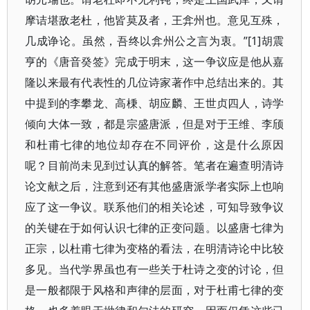
摩诘堪敌老杜，他皆莫及者，王弇州也。意见互殊，
几成诤论。虽然，吾终以弇州公之言为衷。”[1]胡震
亨的《唐音癸签》完成于明末，这一争议应是他从嘉
隆以来最有代表性的几位诗家著作中总结出来的。其
中提到的李攀龙、高棅、胡应麟、王世贞四人，诗学
倾向大体一致，都是宗盛唐派，但是对于王维、李颀
和杜甫七律的地位却存在不同评价，这是什么原因
呢？目前尚未见到过认真的解答。笔者在遍查明清诗
论文献之后，注意到还有其他盛唐派学者实际上也响
应了这一争议。联系他们的相关论述，可知导致争议
的关键在于如何认识七律的正变问题。以盛唐七律为
正宗，以杜甫七律为变格的看法，在明清诗论中比较
多见。当代学界虽也有一些关于杜诗之变的讨论，但
是一般都限于风格和声律的层面，对于杜甫七律的变