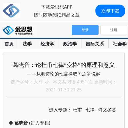
下载爱思想APP
立即下载
随时随地阅读精品文章
登录
注册
首页
法学
经济学
政治学
国际关系
社会学
葛晓音：论杜甫七律“变格”的原理和意义
——从明诗论的七言律取向之争说起
选择字号：
大
中
小
本文共阅读 4951 次 更新时间：
2021-01-30 21:25
进入专题：
杜甫
七律
诗文鉴赏
●
葛晓音
(
进入专栏
)