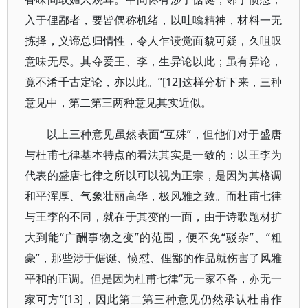
入于俚鄙者，要皆偶称机绪，以吐噏精神，材料一无
拣择，义谛总归情性，令人乍读觉面貌可疑，久咀叹
意味无尽。其夺爱王、李，生异论以此；虽有异论，
竟不淆千古定论，亦以此。”[12]这样分析下来，三种
意见中，第二第三两种意见其实近似。
以上三种意见虽然表面“互殊”，但他们对于盛唐
与杜甫七律基本特点的看法其实是一致的：以王李为
代表的盛唐七律之所以可以视为正宗，是因为其格调
和平浑厚、气象壮丽高华，极风雅之致。而杜甫七律
与王李的不同，就在于其变的一面，由于诗歌题材扩
大到能“广酬事物之变”的范围，便不免“驳杂”、“粗
豪”，那些涉于倨诞、愤怼、俚鄙的作品就伤害了风雅
平和的正调。但是因为杜甫七律“无一家不备，亦无一
家可方”[13]，因此第二第三种意见仍然承认杜甫作