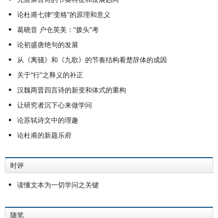
论杜甫七律“变格”的原理和意义
葛晓音 户仓英美：“拨头”考
论初盛唐绝句的发展
从《离骚》和《九歌》的节奏结构看楚辞体的成因
关于“行”之释义的补正
汉魏两晋四言诗的新变和体式的重构
让研究者沉下心来做学问
论苏轼诗文中的理趣
论杜甫的新题乐府
时评
读懂文本为一切学问之关键
随笔