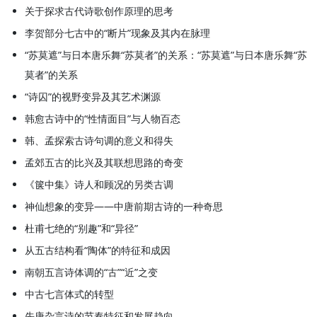
关于探求古代诗歌创作原理的思考
李贺部分七古中的“断片”现象及其内在脉理
“苏莫遮”与日本唐乐舞“苏莫者”的关系：“苏莫遮”与日本唐乐舞“苏
莫者”的关系
“诗囚”的视野变异及其艺术渊源
韩愈古诗中的“性情面目”与人物百态
韩、孟探索古诗句调的意义和得失
孟郊五古的比兴及其联想思路的奇变
《箧中集》诗人和顾况的另类古调
神仙想象的变异——中唐前期古诗的一种奇思
杜甫七绝的“别趣”和“异径”
从五古结构看“陶体”的特征和成因
南朝五言诗体调的“古”“近”之变
中古七言体式的转型
先唐杂言诗的节奏特征和发展趋向