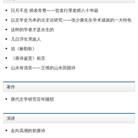
日月不息 师表常尊——贺袁行霈老师八十华诞
以文学史为本的古文论研究——张少康先生学术成就的一大特色
这样的学者才是永生的
几日浮生哭故人
说《敕勒歌》
《唐诗鉴赏》前言
山水有清音——王维的山水田园诗
著作
唐代文学研究百年随想
演讲
走向高潮的初唐诗