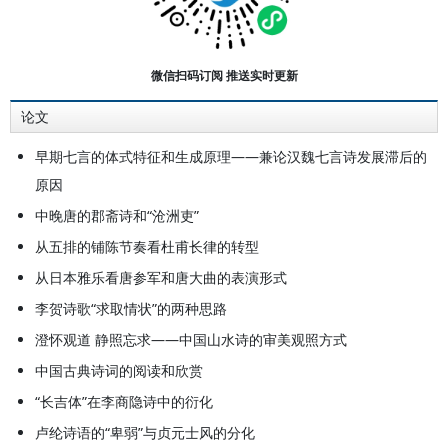
年晋升教授，1993年获国务院学位
委员会博士生导师资格。1990年代
赴东京大学人文社会学系任教。主要
微信扫码订阅 推送实时更新
研究汉魏六朝隋唐诗歌，著有《八代
论文
诗史》《汉唐文学的嬗变》《先秦汉
魏六朝诗歌体式研究》等专著。
早期七言的体式特征和生成原理——兼论汉魏七言诗发展滞后的
原因
中晚唐的郡斋诗和“沧洲吏”
从五排的铺陈节奏看杜甫长律的转型
从日本雅乐看唐参军和唐大曲的表演形式
李贺诗歌“求取情状”的两种思路
澄怀观道 静照忘求——中国山水诗的审美观照方式
中国古典诗词的阅读和欣赏
“长吉体”在李商隐诗中的衍化
卢纶诗语的“卑弱”与贞元士风的分化