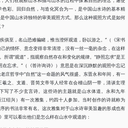
化，人们在观察山水和描写山水的过程中探索自然的理念，遂使
学色彩。回归自然，与造化冥合为一，是中国山水诗的基本精
则是中国山水诗独特的审美观照方式。那么这种观照方式是如何
呢？
老疾俱至，名山恐难徧睹，惟当澄怀观道，卧以游之。”（《宋书
让自己的情怀、意念变得非常清澄，没有一丝一毫的杂念，在这样
所谓“观道”，指观察自然存在和变化的规律。“静照忘求”是王
照在忘求。”（《答许询诗》）意思是在深沉静默的观照中忘记
老庄哲学中“自然”这一命题的风气很盛。东晋永和年间，有一
王羲之、支遁、晋简文帝等人经常在会稽山阴一带，清谈玄理
下写了不少玄言诗。这些诗的主题就是山水体道。永和九年
今浙江绍兴）有一次雅集，约四十人参加。当时创作的诗就称为
篇序的书法非常有名。这次雅集对于山水诗审美旨趣的形成也有
》里可以看出他们是怎么样在山水中观道的：