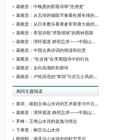
葛晓音：中晚唐的郡斋诗和“沧洲吏”
葛晓音：从五排的铺陈节奏看杜甫长律的转型
葛晓音：从日本雅乐看唐参军和唐大曲的表演形式
葛晓音：李贺诗歌“求取情状”的两种思路
葛晓音：澄怀观道 静照忘求——中国山水诗的审美观照方式
葛晓音：中国古典诗词的阅读和欣赏
葛晓音：“长吉体”在李商隐诗中的衍化
葛晓音：走向高潮的初唐诗
葛晓音：卢纶诗语的“卑弱”与贞元士风的分化
相同主题阅读
黄琪：南朝古体山水诗的艺术新变与中古诗学传统的转型
葛晓音：澄怀观道 静照忘求——中国山水诗的审美观照方式
罗峰：王维山水诗的超逸与情志
卞孝萱：柳宗元山水诗
蔡阿聪：谢灵运山水诗中的时空意识