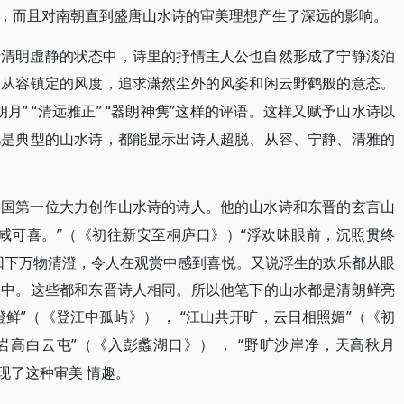
，而且对南朝直到盛唐山水诗的审美理想产生了深远的影响。
于清明虚静的状态中，诗里的抒情主人公也自然形成了宁静淡泊
、从容镇定的风度，追求潇然尘外的风姿和闲云野鹤般的意态。
朗月” “清远雅正” “器朗神隽”这样的评语。这样又赋予山水诗以
凡是典型的山水诗，都能显示出诗人超脱、从容、宁静、清雅的
中国第一位大力创作山水诗的诗人。他的山水诗和东晋的玄言山
咸可喜。”（《初往新安至桐庐口》）“浮欢昧眼前，沉照贯终
阳下万物清澄，令人在观赏中感到喜悦。又说浮生的欢乐都从眼
照中。这些都和东晋诗人相同。所以他笔下的山水都是清朗鲜亮
澄鲜”（《登江中孤屿》
“江山共开旷，云日相照媚”（《初
）
，
岩高白云屯”（《入彭蠡湖口》
“野旷沙岸净，天高秋月
）
，
现了这种审美 情趣。