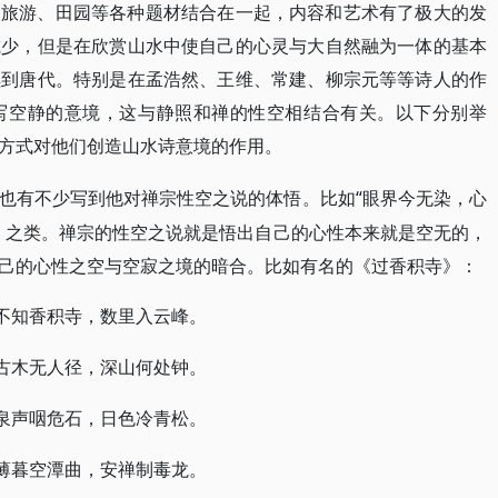
、旅游、田园等各种题材结合在一起，内容和艺术有了极大的发
减少，但是在欣赏山水中使自己的心灵与大自然融为一体的基本
续到唐代。特别是在孟浩然、王维、常建、柳宗元等等诗人的作
写空静的意境，这与静照和禅的性空相结合有关。以下分别举
方式对他们创造山水诗意境的作用。
“眼界今无染，心
也有不少写到他对禅宗性空之说的体悟。比如
）之类。禅宗的性空之说就是悟出自己的心性本来就是空无的，
己的心性之空与空寂之境的暗合。比如有名的《过香积寺》：
不知香积寺，数里入云峰。
古木无人径，深山何处钟。
泉声咽危石，日色冷青松。
薄暮空潭曲，安禅制毒龙。