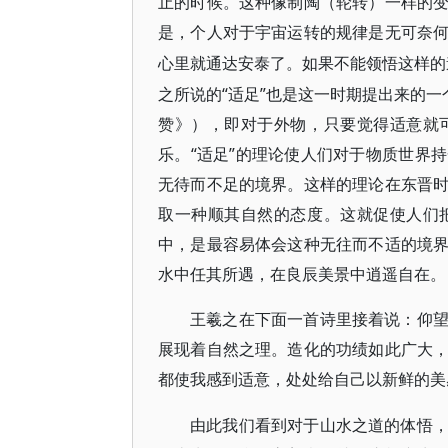
止的时候。这种像制陶（轮转）一样的
是，个人对于宇宙运转的规律是无可奈
心里就通达安泰了。如果不能领悟这样的
之所说的“适足”也是这一时期提出来的一
赞》），即对于外物，只要觉得适意就
乐。“适足”的理论使人们对于物质世界
无待而不足的境界。这样的理论在东晋
取一种顺其自然的态度。这就促使人们
中，是最容易体会这种无往而不适的境
水中任其所遇，在良辰美景中逍遥自在。
王羲之在下面一首诗里接着说：仰
展现着自然之理。造化的功绩如此广大
都使我感到适意，处处给自己以新鲜的美
由此我们看到对于山水之道的体悟