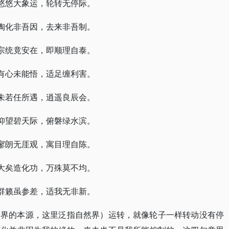
悠悠大象运，轮转无停际。
陶化非吾因，去来非吾制。
宗统竟安在，即顺理自泰。
有心未能悟，适足缠利害。
未若任所遇，逍遥良辰会。
仰望碧天际，俯磐绿水滨。
寥朗无厓观，寓目理自陈。
大矣造化功，万殊莫不均。
群籁虽参差，适我无非新。
然界的本源，这里泛指自然界）运转，就像轮子一样转动没有停