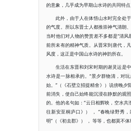
的意象，几乎成为早期山水诗的共同特点
此外，由于人在体悟山水时完全处
的气度。所以东晋士人都推崇神气清朗
“清风
当时他们对人物的赞赏差不多都是
前所未有的精神气质。从晋宋到唐代，
风度，这正是中国山水诗的神韵所在。
生活在东晋和刘宋时期的谢灵运是
“景夕群物清，对玩
水诗是一脉相承的。
始。”（《石壁立招提精舍》）说傍晚夕
前消失，使自己始终能沉浸在静默的观
的。他的名句如：“云日相辉映，空水共
往新安至桐庐口》
“春晚绿野秀，
）
，
明”（《初去郡》
等等，也都莫不体
）
，