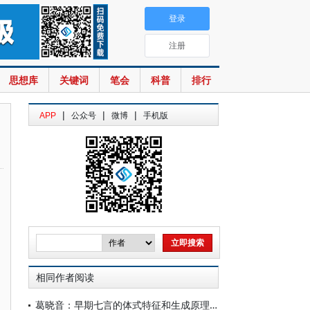
登录
注册
思想库
关键词
笔会
科普
排行
|
|
|
APP
公众号
微博
手机版
相同作者阅读
葛晓音：早期七言的体式特征和生成原理——兼论汉魏七言诗发展滞后的原因