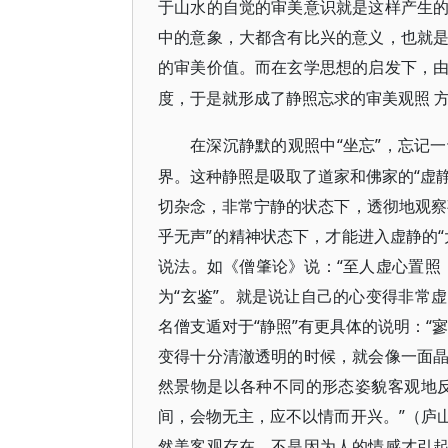
于山水的自觉的审美意识就是这样产生
中的意象，大都含有比兴的意义，也就
的审美价值。而在玄学思想的启发下，
度，于是就形成了静照忘求的审美观照
“坐忘”，忘记
在深沉静默的观照中
界。这种静照是吸取了道家和佛家的“虚静
切杂念，非常宁静的状态下，透彻地观察
乎无声”的精神状态下，才能进入虚静的
说法。如《僧肇论》说：“至人虚心置照
为“玄鉴”。就是说让自己的心变得非常
名僧支遁对于“静照”有更具体的说明：“
变得十分清澈透明的时候，就会像一面
然景物是以各种不同的形态姿貌客观地
间，会物无主，应不以情而开兴。”（庐
然美客观存在，不是因为人的情感才引