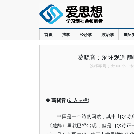
首页
法学
经济学
政治学
国际
葛晓音：澄怀观道 
选择字号：
大
中
小
本文
●
葛晓音
(
进入专栏
)
中国是一个诗的国度，其中山水诗
《楚辞》里就已经出现，但是山水诗正