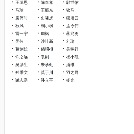
王缉思
陈奉孝
郭世佑
马玲
王振东
狄马
袁伟时
史啸虎
熊培云
秋风
刘小枫
孟令伟
雷一宁
周枫
蒋兆勇
吴伟
沙叶新
刘瑜
葛剑雄
储昭根
吴稼祥
许之远
袁刚
杨小凯
吴励生
朱学勤
潘维
郑秉文
莫于川
羽之野
谢志浩
孙立平
杨光