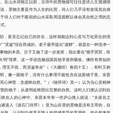
的。在山水诗独立以前，古诗中的景物描写往往是诗人主观感情
是说，景物主要是作为人生的比照，诗人们几乎没有发现其自身
由于诗人们对于眼前的山水采取周流观察以体会其自然之理的态
方式。
一切，甚至忘记自己的存在，这样就能达到心灵与万化冥合的境
” “灵鉴”综合而成的。老子最早提出“虚静”，就是在一种洗净一
事物的本质。庄子又做了进一步发挥，指出要在“视乎冥冥，听
“大明”境界。这一学说也被战国其他学派所吸收。佛经有类似的
，理无不统，而灵鉴有余”（《大藏经》卷四十五），有时又称
虚明，像一面镜子，没有什么事理不能包含在这面镜子里。东晋
寥亮心神莹，含虚映自然。”（《咏怀诗》其一）认为当心灵精神
晶莹的镜子，从虚明处映照出完整的自然。这时人们便认识到自
反映在人的心神中。东晋末年有一些庐山僧人就说：“夫崖谷之
山诸道人《游石门诗序》）意为山谷里的景物是没有主宰的，自
起兴致。认识到自然美不随人的情感变异的客观性，就必然激发