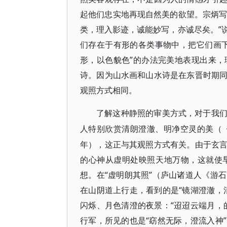
起他们忠实地再现自然美的欲望。宗炳写
类，理入影迹，诚能妙写，亦诚尽矣。”
们存在于有形的各类事物中，把它们画
形，以色貌色”的办法完美地表现出来
诗。因为山水画和山水诗是在东晋时期
观照方式相同。
了解这种静照的审美方式，对于我
人特别欣赏清朗澄澈、明净空灵的美（
年），这正与其观照方式有关。由于玄
的心神从虚明处映照天地万物，这就使
想。在“虚明朗其照”（庐山诸道人《游
在山阴道上行走，看到的是“镜湖澄澈，
闪烁、月色清澄的夜景：“迢迢云端月，
行军，所见的也是“窈然无际，澄流入神