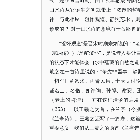
式，是在东晋时期。由于玄学思潮的催
山水诗从它诞生之初就带上了浓厚的哲
神，与此相应，澄怀观道、静照忘求，
对于山水诗的意境有什么影响
形成的
？
“澄怀观道”是晋宋时期宗炳说的：“
· 宗炳传》）所谓“澄怀”，是说诗人要
的状态下才能体会山水中蕴藏的自然之道。
羲之在一首诗里说的：“争先非吾事，静
一切尘世的欲求。西晋以后，士大夫讨论
些名士、名僧，如许询、孙绰、谢安、
（老庄的哲理），并在这种清谈的启发
（353），以王羲之为首，在兰亭（
《兰亭诗》。王羲之还写了一篇序，这
重要意义。我们从王羲之的两首《兰亭诗