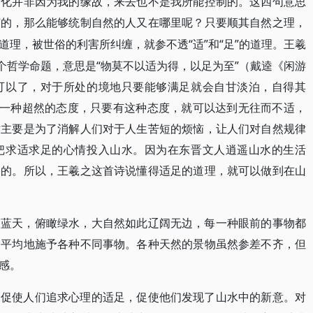
变化并非因为我的缘故，来去也不是我所能控制的。这四句意思
何的，那么能够统制自然的人又在哪里呢？只要顺其自然之理，
“适”和“足”的道理。王羲
道理，被世俗的利害所纠缠，就参不透
个哲学命题，意思是“物莫不以适为得，以足为至”（戴逵《闲游
可以了，对于所处的境地只要能够满足就会自甘淡泊，自得其
持一种超然的态度，只要有这种态度，就可以达到无往而不适，
时主要是为了消解人们对于人生苦短的烦恼，让人们对自然规律
把求适求足的心情投入山水。因为在东晋文人逍遥山水的生活
界的。所以，王羲之这首诗说懂得适足的道理，就可以做到在山
望蓝天，俯瞰绿水，大自然如此辽阔无边，每一种眼前的事物都
，平均地施予各种不同事物。各种天然的景物虽然参差不齐，但
感。
，促使人们追求心理的适足，促使他们发现了山水中的新意。对