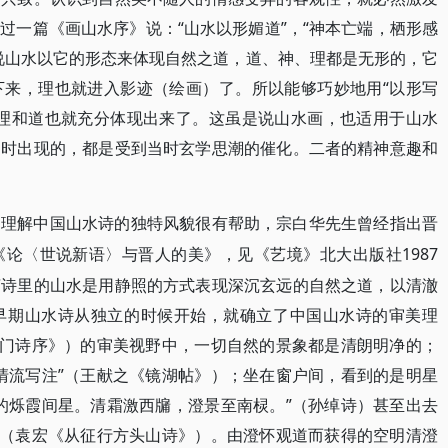
过一篇《画山水序》说：“山水以形媚道”，“神本亡端，栖形感
说山水以它的形态来体现自然之道，道、神、理都是无形的，它
下来，理也就进入影迹（绘画）了。所以能够巧妙地用“以形写
，理和道也就充分体现出来了。这虽是说山水画，也适用于山水
同时出现的，都是受到当时玄学思潮的催化。二者的精神意趣和
们理解中国山水诗的独特风貌很有帮助，宗白华先生曾经指出晋
1987
《论〈世说新语〉与晋人的美》，见《艺境》北大出版社
言诗里的山水是用静照的方式表现深沉玄远的自然之道，以清澈
早期山水诗从独立的时候开始，就确立了中国山水诗的审美理
石门诗序》）的审美视野中，一切自然的景象都是清朗明净的；
清流写注”（王献之《镜湖帖》）；坐在窗户间，看到的是明星
的烁霞间星。清霜激西牖，澄景至南棂。”（孙绰诗）甚至出去
”（袁宏《从征行方头山诗》）。由澄怀观道而获得的空明清澄