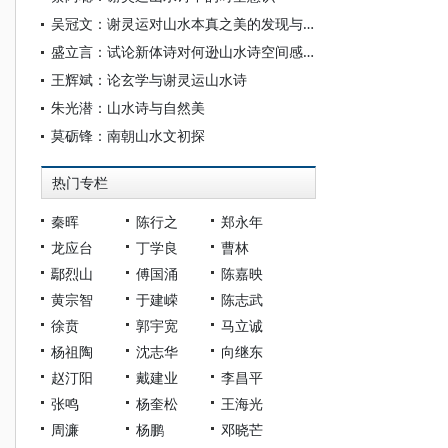
吴冠文：谢灵运对山水本真之美的发现与叙写
盛立言：试论新体诗对何逊山水诗空间感的影响
王辉斌：论玄学与谢灵运山水诗
朱光潜：山水诗与自然美
莫砺锋：南朝山水文初探
热门专栏
秦晖
陈行之
郑永年
龙应台
丁学良
曹林
鄢烈山
傅国涌
陈嘉映
黄宗智
于建嵘
陈志武
徐贲
郭宇宽
马立诚
杨祖陶
沈志华
向继东
赵汀阳
戴建业
李昌平
张鸣
杨奎松
王海光
周濂
杨鹏
邓晓芒