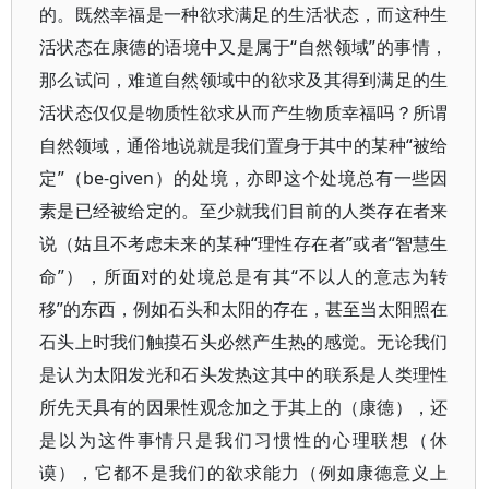
的。既然幸福是一种欲求满足的生活状态，而这种生
活状态在康德的语境中又是属于“自然领域”的事情，
那么试问，难道自然领域中的欲求及其得到满足的生
活状态仅仅是物质性欲求从而产生物质幸福吗？所谓
自然领域，通俗地说就是我们置身于其中的某种“被给
定”（be-given）的处境，亦即这个处境总有一些因
素是已经被给定的。至少就我们目前的人类存在者来
说（姑且不考虑未来的某种“理性存在者”或者“智慧生
命”），所面对的处境总是有其“不以人的意志为转
移”的东西，例如石头和太阳的存在，甚至当太阳照在
石头上时我们触摸石头必然产生热的感觉。无论我们
是认为太阳发光和石头发热这其中的联系是人类理性
所先天具有的因果性观念加之于其上的（康德），还
是以为这件事情只是我们习惯性的心理联想（休
谟），它都不是我们的欲求能力（例如康德意义上