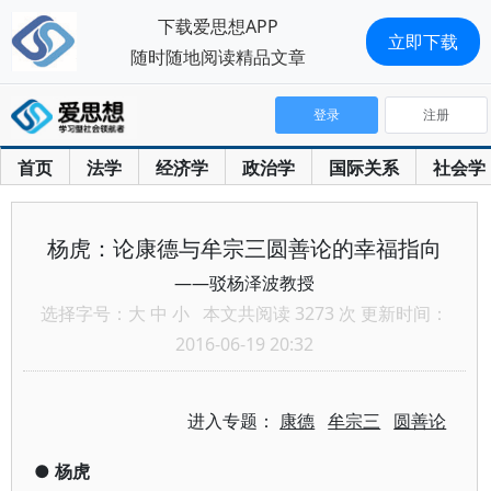
下载爱思想APP
立即下载
随时随地阅读精品文章
登录
注册
首页
法学
经济学
政治学
国际关系
社会学
杨虎：论康德与牟宗三圆善论的幸福指向
——驳杨泽波教授
选择字号：
大
中
小
本文共阅读 3273 次 更新时间：
2016-06-19 20:32
进入专题：
康德
牟宗三
圆善论
●
杨虎