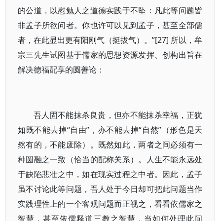
的公道，以慰勉人之道德实践于不坠：凡此等问题皆
非孟子所欲问者。你也许可以见到孟子，甚至全部儒
者，在此显出更有阳刚气（挺拔气）。”[27] 所以，牟
宗三先生试图基于儒家的思想资源发挥、创构出旨在
解决德福配享的圆善论：
吾人固不能抹杀良贵，但亦不能抹杀幸福，正犹
如既不能去掉“自由”，亦不能去掉“自然”（形色是天
然有的，不能废除）。既然如此，两者之间必须有一
种圆融之一致（恰当的配称关系）。人生不能永远处
于缺陷悲壮之中，如在现实过程之中者。因此，孟子
虽不讨论此等问题，吾人处于今日却可把此问题当作
实践理性上的一个客观问题而正视之，看看依儒家之
智慧，甚至依儒释道三教之智慧，当如何处理此问