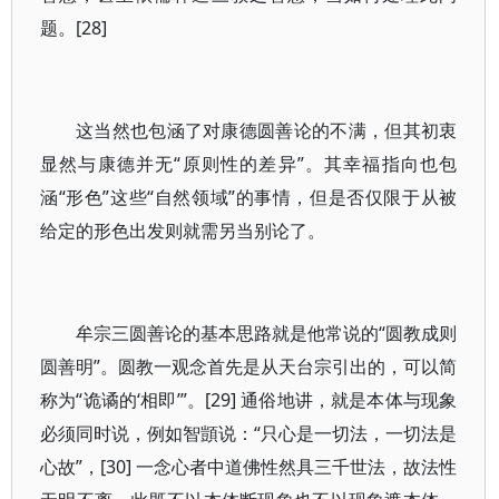
题。[28]
这当然也包涵了对康德圆善论的不满，但其初衷
显然与康德并无“原则性的差异”。其幸福指向也包
涵“形色”这些“自然领域”的事情，但是否仅限于从被
给定的形色出发则就需另当别论了。
牟宗三圆善论的基本思路就是他常说的“圆教成则
圆善明”。圆教一观念首先是从天台宗引出的，可以简
称为“诡谲的‘相即’”。[29] 通俗地讲，就是本体与现象
必须同时说，例如智顗说：“只心是一切法，一切法是
心故”，[30] 一念心者中道佛性然具三千世法，故法性