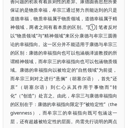
善问题的初衷有着原则性的差异。康德圆善思想所要
保证的是物质幸福，牟宗三通过努力所能达到的只是
道德幸福，物质幸福属于物质领域，道德幸福属于精
神领域，两者之间有着本质的区别。”[①] 笔者反对
以“物质领域”与“精神领域”来区分康德与牟宗三圆善
论的幸福指向。这一区分并不能适用于康德与牟宗三
的区别：康德的幸福指向也可以包涵杨泽波教授的所
谓精神领域，而牟宗三的幸福指向也可以包涵物质领
域。康德的幸福指向以被给定的“自然领域”为前提，
而牟宗三则对之进行“悬搁”（胡塞尔语），首先“还
原”（胡塞尔语）到仁心从其作用于事物而“转
化”（“创造”）处言之。由此，牟宗三与康德幸福指向
的区别在于：康德的幸福指向限定于“被给定性”（the
givenness），而牟宗三的幸福指向既可包涵这一
层，还有超越被给定性的层面。尚需先行说明的两点