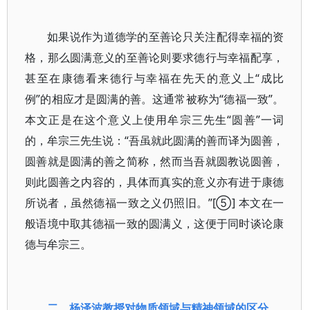
如果说作为道德学的至善论只关注配得幸福的资
格，那么圆满意义的至善论则要求德行与幸福配享，
甚至在康德看来德行与幸福在先天的意义上“成比
例”的相应才是圆满的善。这通常被称为“德福一致”。
本文正是在这个意义上使用牟宗三先生“圆善”一词
的，牟宗三先生说：“吾虽就此圆满的善而译为圆善，
圆善就是圆满的善之简称，然而当吾就圆教说圆善，
则此圆善之内容的，具体而真实的意义亦有进于康德
所说者，虽然德福一致之义仍照旧。”[⑤] 本文在一
般语境中取其德福一致的圆满义，这便于同时谈论康
德与牟宗三。
二、杨泽波教授对物质领域与精神领域的区分