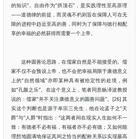
的知识”。自由作为“拱顶石”，是实践理性至高原理
——道德律的前提，而灵魂不朽则旨在保障人可在无
限的进程中趋近至高的善，同时为了保障与德行相配
享的幸福的必然获得而需要一个上帝。
这种圆善论思路，在儒家自然是不能接受的。儒
家不仅不会预设上帝，也不会把幸福局限于康德意义
上的“自然领域”亦即某种具有被给定性的处境，例
如“孔颜之乐”。在这个意义上，笔者同意杨泽波教授
说的：儒家“并不关注康德意义的圆善问题”。[26] 其
实这个判断也是源于牟宗三先生，他在论孟子之“天
爵”与“人爵”时指出：“这两者间在现实人生如何不一
致：有德者不必有福，有福者亦不必有德；又如何能
理想地圆满地保证其间之恰当的配称关系以实现最高