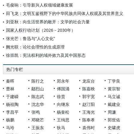
毛俊响：引导新兴人权领域健康发展
田飞龙：文明互鉴视野下的中华民族共同体人权观及其世界意义
刘亚秋：向生活世界的敞开：文学的社会力量
国家人权行动计划（2026－2030年）
张光芒：鲁迅与“人心文化”
阙光联：论社会理性的生成原理
徐崇凯：宪法权利的域外效力及其中国形态
热门专栏
秦晖
陈行之
郑永年
龙应台
丁学良
曹林
鄢烈山
傅国涌
陈嘉映
黄宗智
于建嵘
陈志武
徐贲
郭宇宽
马立诚
杨祖陶
沈志华
向继东
赵汀阳
戴建业
李昌平
张鸣
杨奎松
王海光
周濂
杨鹏
邓晓芒
王缉思
陈奉孝
郭世佑
马玲
王振东
狄马
袁伟时
史啸虎