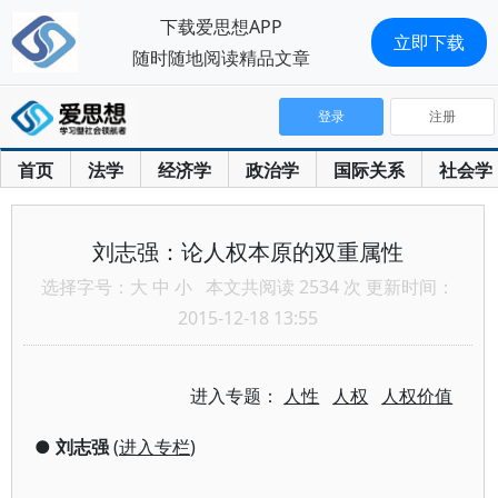
下载爱思想APP
立即下载
随时随地阅读精品文章
登录
注册
首页
法学
经济学
政治学
国际关系
社会学
刘志强：论人权本原的双重属性
选择字号：
大
中
小
本文共阅读 2534 次 更新时间：
2015-12-18 13:55
进入专题：
人性
人权
人权价值
●
刘志强
(
进入专栏
)